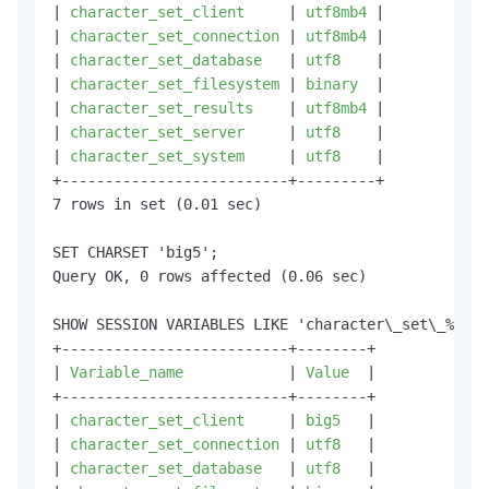
|
 character_set_client     
|
 utf8mb4 
|

|
 character_set_connection 
|
 utf8mb4 
|

|
 character_set_database   
|
 utf8    
|

|
 character_set_filesystem 
|
 binary  
|

|
 character_set_results    
|
 utf8mb4 
|

|
 character_set_server     
|
 utf8    
|

|
 character_set_system     
|
 utf8    
|

+--------------------------+---------+

7 rows in set (0.01 sec)

SET CHARSET 'big5';

Query OK, 0 rows affected (0.06 sec)

SHOW SESSION VARIABLES LIKE 'character\_set\_%';

+--------------------------+--------+

|
 Variable_name            
|
 Value  
|

+--------------------------+--------+

|
 character_set_client     
|
 big5   
|

|
 character_set_connection 
|
 utf8   
|

|
 character_set_database   
|
 utf8   
|
