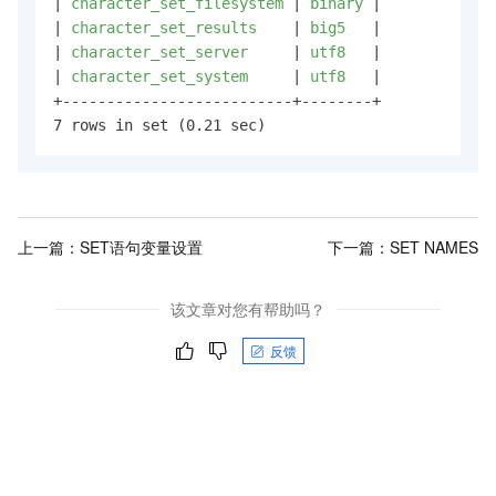
|
 character_set_filesystem 
|
 binary 
|

|
 character_set_results    
|
 big5   
|

|
 character_set_server     
|
 utf8   
|

|
 character_set_system     
|
 utf8   
|

+--------------------------+--------+

7 rows in set (0.21 sec)
上一篇：
SET语句变量设置
下一篇：
SET NAMES
该文章对您有帮助吗？
反馈