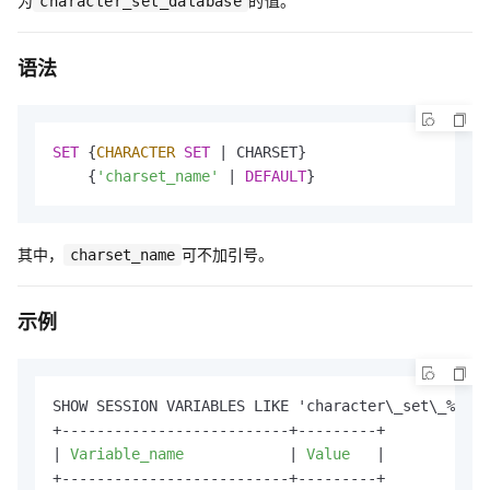
为
的值。
character_set_database
语法
SET
 {
CHARACTER
SET
 | CHARSET}

    {
'charset_name'
 | 
DEFAULT
}
其中，
可不加引号。
charset_name
示例
SHOW SESSION VARIABLES LIKE 'character\_set\_%';

+--------------------------+---------+

|
 Variable_name            
|
 Value   
|

+--------------------------+---------+
