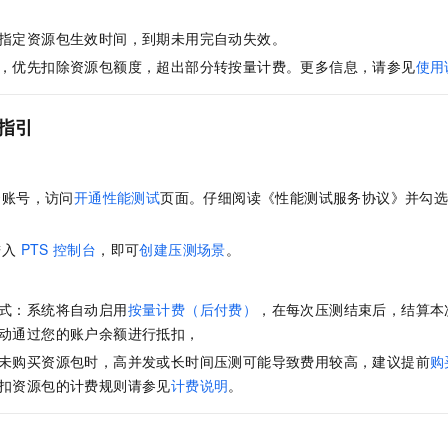
指定资源包生效时间，到期未用完自动失效。
，优先扣除资源包额度，超出部分转按量计费。更多信息，请参见
使用
指引
云账号，访问
开通性能测试
页面。仔细阅读《性能测试服务协议》并勾
进入
PTS
控制台
，即可
创建压测场景
。
式：系统将自动启用
按量计费（后付费）
，在每次压测结束后，结算本
动通过您的账户余额进行抵扣，
未购买资源包时，高并发或长时间压测可能导致费用较高，建议提前
购
扣资源包的计费规则请参见
计费说明
。