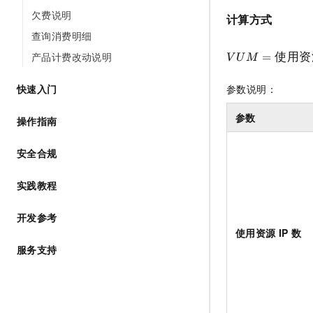
AI 产品 免费试用
网络
欠费说明
安全
云开发大赛
计算方式
Tableau 订阅
1亿+ 大模型 tokens 和 
查询消费明细
可观测
入门学习赛
中间件
AI空中课堂在线直播课
140+云产品 免费试用
产品计费改动说明
=
使用资
V
U
M
大模型服务
上云与迁云
产品新客免费试用，最长1
数据库
生态解决方案
参数说明：
快速入门
千问AI平台-Token Plan
企业出海
大模型ACA认证体验
大数据计算
助力企业全员 AI 认知与能
行业生态解决方案
参数
操作指南
政企业务
媒体服务
千问AI平台-模型体验
开发者生态解决方案
在线体验全尺寸、多种模态
安全合规
企业服务与云通信
AI 开发和 AI 应用解决
Happy 系列大模型
实践教程
域名与网站
终端用户计算
开发参考
使用资源
IP
数
Serverless
大模型解决方案
服务支持
开发工具
快速部署 Dify，高效搭建 
迁移与运维管理