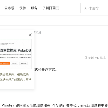
云市场
伙伴
服务
了解阿里云
AI 特惠
数据与 API
成为产品伙伴
企业增值服务
最佳实践
价格计算器
AI 场景体
基础软件
产品伙伴合
阿里云认证
市场活动
配置报价
大模型
品概述
产品计费
计费概述
自助选配和估算价格
新方式
域名与网站
睿译宝，AI翻译排版一步到位
智启 AI 普惠权益
产品生态集成认证中心
企业支持计划
云上春晚
千问官方 MaaS 平台，为开发者和 Agent 而生，新用户赠送 1 亿 + tokens 额度
云服务器 EC
Qwen Aud
AI Coding
阿里云Maa
2026 阿里云
为企业打
数据集
Windows
大模型认证
模型
NEW
NEW
交付可用成果
值低价云产品抢先购
提供智能易用的域名与建站服务
上传文档即自动完成翻译和格式还原
至高享 1亿+免费 tokens，加速 Al 应用落地
安全可靠、弹
智能编程，一键
产品生态伙伴
专家技术服务
云上奥运之旅
弹性计算合作
阿里云中企出
手机三要素
宝塔 Linux
全部认证
价格优势
有专属领域专家
对象存储 OSS
GLM-5.2：长任务时代开源旗舰模型
阿里云 OPC 创新助力计划
云数据库 RD
即刻拥有 DeepS
AI 电商营销
产品生态伙伴工作台
企业增值服务台
云栖战略参考
云存储合作计
云栖大会
身份实名认证
CentOS
训练营
推动算力普惠，释放技术红利
的大模型服务
最高返9万
多领域专家智能体,一键组建 AI 虚拟交付团队
至高百万元 Token 补贴，加速一人公司成长
稳定、安全、高性价比、高性能的云存储服务
真正可用的 1M 上下文,一次完成代码全链路开发
轻松解锁专属 Dee
从图文生成到
复制 MD 格式
 09:42:30
云上的中国
数据库合作计
活动全景
短信
Docker
图片和
站式影视创作平台
人工智能平台 PAI
Hermes Agent，打造自进化智能体
Token Plan 模型订阅计划
Qoder
5 分钟轻松部署
AI 广告创作
企业成长
大模型
NEW
信息公告
PTS
的计费项、计费方式和开通方式。
看见新力量
云网络合作计
OCR 文字识别
JAVA
级电脑
证享300元代金券
可视化编排打通从文字构思到成片全链路闭环
一站式AI开发、训练和推理服务
自主进化，持久记忆，越用越聪明
Qwen3.8-Max 首发尝鲜，限时加量 10 倍，夜间低至2折
面向真实软件
图文、视频一
的全部系列、模块或功
Kimi-K3
HappyHors
NEW
魔搭 Mode
loud
服务实践
官网公告
区块回到产品主页，帮助
Kimi 最新旗舰模型，长程编程与推理利器
让文字生成流
金融模力时刻
Salesforce O
版
发票查验
全能环境
Qoder CN
Claude Code + GStack 打造工程团队
千问办公，限时限量积分加倍
云原生数据库 P
低代码高效构
AI 建站
NEW
作计划
计划
创新中心
魔搭 ModelSc
健康状态
让AI从“聊天伙伴”进化为能干活的“数字员工”
覆盖公网/内网、递归/权威、移动APP等全场景解析服务
安装技能 GStack，拥有专属 AI 工程团队
你的AI工作搭子，覆盖日常办公高频场景
基于千问大模型等，支持代码智能生成、研发智能问答
0 代码专业建
客户案例
天气预报查询
操作系统
Deepseek-v4-pro
HappyHors
态合作计划
态智能体模型
旗舰 MoE 大模型，百万上下文与顶尖推理能力
图生视频，流
Compute
同享
容器服务 Kubernetes 版 ACK
万小智 AI 建站低至 15元/月
云防火墙
AI 短剧/漫剧
快递物流查询
WordPress
成为服务伙
高校合作
式云数据仓库
点，立即开启云上创新
提供一站式管理容器应用的 K8s 服务
送.CN域名，送备案服务码
云原生的云上
AI助力短剧
GLM-5.2
Wan2.7-T
User Minute）是阿里云性能测试服务
PTS
的计费单位，表示压测过程中资
Ubuntu