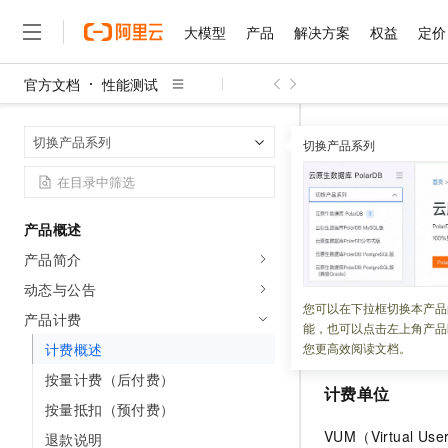
大模型
产品
解决方案
权益
定价
官方文档
性能测试
大模型
产品
解决方案
权益
定价
云市场
伙伴
服务
了解阿里云
精选产品
精选解决方案
普惠上云
产品定价
精选商城
成为销售伙伴
售前咨询
为什么选择阿里云
千问AI平台
性能测试
产
首页
切换产品系列
了解云产品的定价详情
切换产品系列
大模型服务平台百炼
千问办公，解锁你的工作
普惠上云 官方力荐
分销伙伴
在线服务
网站建设
什么是云计算
大
大模型服务与应用平台
企业级Agent产品，直接
云服务器38元/年起，超
计费概述
咨询伙伴
多端小程序
技术领先
云上成本管理
售后服务
千问大模型
Agency Agents：拥
官方推荐返现计划
大模型
大模型
精选产品
精选解决方案
Salesforce 国际版订阅
稳定可靠
产品概述
管理和优化成本
多元化、高性能、安全可靠
推荐新用户得奖励，单订单
更新时间：
2025-07-18
销售伙伴合作计划
自助服务
产品简介
友盟天域
安全合规
人工智能与机器学习
AI
文本生成
无影云电脑
HappyHorse 打造一
云工开物
本文介绍性能测试
无影生态合作计划
在线服务
动态与公告
观测云
分析师报告
随时随地安全接入的云上超
高校专属算力普惠，学生认
计算
互联网应用开发
您可以在下拉框切换本产品
Qwen3.8-Max
HOT
产品计费
Salesforce On Alibaba C
工单服务
能，也可以点击左上角产品
智能体时代全能旗舰模型
Tuya 物联网平台阿里云
研究报告与白皮书
云解析DNS
快速拥有专属 OpenClaw
Consulting Partner 合
计费项
大数据
容器
计费概述
您更高效阅读文档。
免费试用
短信专区
蓝凌 OA
Qwen3.7-Plus
按量计费（后付费）
AI 大模型销售与服务生
现代化应用
存储
天池大赛
计费单位
能看、能想、能动手的多模
云原生大数据计算服务 Max
解决方案免费试用 新老
电子合同
按量抵扣（预付费）
面向分析的企业级SaaS模
最高领取价值200元试用
安全
网络与CDN
AI 算法大赛
Qwen3-VL-Plus
VUM（Virtual 
退款说明
畅捷通