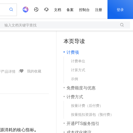
文档
备案
控制台
注册
登录
输入文档关键字查找
验
作计划
器
AI 活动
专业服务
服务伙伴合作计划
开发者社区
加入我们
服务平台百炼
阿里云 OPC 创新助力计划
本页导读
（1）
一站式生成采购清单，支持单品或批量购买
S
io：打造专属 AI 语音助手
S产品伙伴计划（繁花）
峰会
造的大模型服务与应用开发平台
轻量应用服务器
一句话生成原生可编辑精美 PPT 文稿
AI 生产力先锋
Al MaaS 服务伙伴赋能合作
域名
博文
Careers
至高可申请百万元
计费项
性可伸缩的云计算服务
开启高性价比 AI 编程新体验
Qwen-Audio-3.0-Realtime 端到端实时语音角色扮演
输入一句话想法, 轻松生成专业的 PPT
先锋实践拓展 AI 生产力的边界
快速构建应用程序和网站，即刻迈出上云第一步
Token 补贴，五大权
计划
海大会
伙伴信用分合作计划
商标
问答
社会招聘
计费单位
益加速 OPC 成功
S
eek-V4-Pro
数字证书管理服务（原SSL证书）
一键部署幻兽帕鲁游戏服务器
飞天发布时刻
HOT
划
备案
电子书
校园招聘
计算方式
pSeek-V4-Pro
视频创作，一键激活电商全链路生产力
全托管，含MySQL、PostgreSQL、SQL Server、MariaDB多引擎
实现全站HTTPS，呈现可信的WEB访问
一键购买专属联机服务器，轻松开启游戏
所见，即是所愿
我的收藏
产品详情
更多支持
划
公司注册
镜像站
示例
视频生成
语音识别与合成
专属 QwenPaw
短信服务
漫剧工坊：一站式动画创作平台
AI 实训营
HOT
合作伙伴培训与认证
免费额度与优惠
划
上云迁移
的智能体编程平台
站生成，高效打造优质广告素材
从聊天伙伴进化为能主动干活的本地数字员工
快速生产连贯的高质量长漫剧
从基础到进阶，Agent 创客手把手教你
国内短信简单易用，安全可靠，秒级触达，全球覆盖200+国家和地区。
e-1.1-T2V
Qwen3-TTS-Flash
lScope
我要反馈
查询合作伙伴
计费方式
畅细腻的高质量视频
离线语音合成大模型，多语言方言自适应，低延迟高稳定
n Alibaba Cloud ISV 合作
代维服务
olarDB
建企业门户网站
大数据开发治理平台 DataWorks
10 分钟搭建微信、支付宝小程序
按量计费（后付费）
创新加速
ope
登录合作伙伴管理后台
我要建议
站，无忧落地极速上线
以可视化方式快速构建移动和 PC 门户网站
100%兼容MySQL、PostgreSQL，兼容Oracle，支持集中和分布式
高效部署网站，快速应用到小程序
Data Agent 驱动的一站式 Data+AI 开发治理平台
e-1.1-I2V
Cosyvoice-V3-Flash
按量抵扣资源包（预付费）
安全
畅自然，细节丰富
高表现力语音合成大模型，语音克隆听感自然
我要投诉
上云场景组合购
伴
开通PTS服务指引
边界网络安全防护产品
漫剧创作，剧本、分镜、视频高效生成
覆盖90%+业务场景，专享组合折扣价
2V
VPN
Fun-ASR
源消耗的核心指标
。
成本优化建议