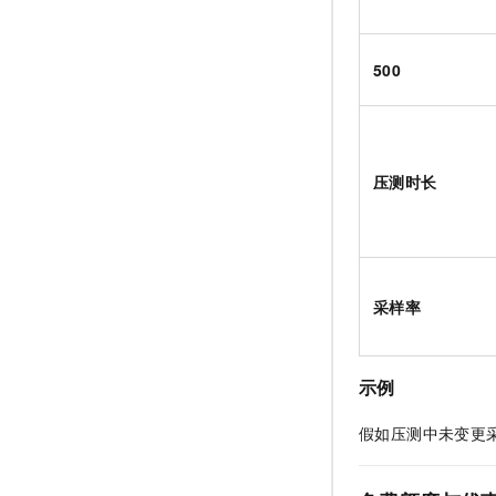
10 分钟在聊天系统中增加
专有云
500
压测时长
采样率
示例
假如压测中未变更采