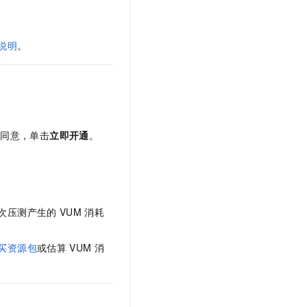
说明
。
选同意，单击
立即开通
。
次压测产生的
VUM
消耗
买资源包
或估算
VUM
消