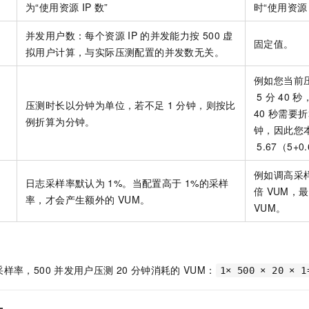
为“使用资源
IP
数”
时“使用资源
一个 AI 助手
即刻拥有 DeepSeek-R1 满血版
超强辅助，Bol
在企业官网、通讯软件中为客户提供 AI 客服
多种方案随心选，轻松解锁专属 DeepSeek
并发用户数：每个资源
IP
的并发能力按
500
虚
固定值。
拟用户计算，与实际压测配置的并发数无关。
例如您当前
5
分
40
秒
压测时长以分钟为单位，若不足
1
分钟，则按比
40
秒需要折
例折算为分钟。
钟，因此您
5.67（5+
例如调高采
日志采样率默认为
1%。当配置高于
1%的采样
倍
VUM，
率，才会产生额外的
VUM。
VUM。
样率，500
并发用户压测
20
分钟消耗的
VUM：
1× 500 × 20 × 1