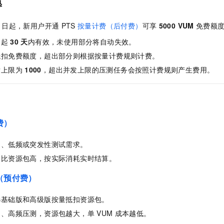
惠
日起，新用户开通
PTS
按量计费（后付费）
可享
5000 VUM
免费额
通起
30
天
内有效，未使用部分将自动失效。
抵扣免费额度，超出部分则根据按量计费规则计费。
发上限为
1000
，超出并发上限的压测任务会按照计费规则产生费用。
费）
期、低频或突发性测试需求。
价比资源包高，按实际消耗实时结算。
（预付费）
选基础版和高级版按量抵扣资源包。
期、高频压测，资源包越大，单
VUM
成本越低。