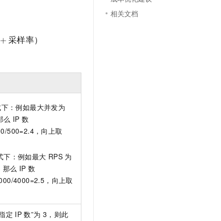
文戏情感细腻自然，动作戏激烈拳拳到肉，实现更强表演能力
支持中英文自由切换，具备更强的噪声鲁棒性
云聚AI 严选权益
SSL 证书
相关文档
，一键激活高效办公新体验
精选AI产品，从模型到应用全链提效
堡垒机
AI 用量加速计划
+
采样率）
应用
防火墙
、识别商机，让客服更高效、服务更出色。
新老同享，达量后返
千问办公
主机安全
NEW
的智能体编程平台
一站式AI生产力平台
AI 应用及服务市场
伶鹊
企业级人与Agent协作平台，接入和调度多个数字员工
智能客服平台，对话机器人、对话分析、智能外呼
式下：例如最大并发为
AI 应用
那么
IP
数
大模型服务平台百炼 - 全妙
00/500=2.4，向上取
大模型
应用创作平台
多模态内容创作工具，已接入 DeepSeek
自然语言处理
式下：例如最大
RPS
为
数据标注
0，那么
IP
数
,000/4000=2.5，向上取
机器学习
息提取
与 AI 智能体进行实时音视频通话
从文本、图片、视频中提取结构化的属性信息
构建支持视频理解的 AI 音视频实时通话应用
指定
IP
数”为
3，则此