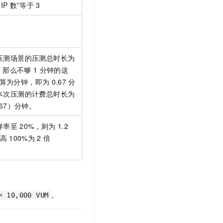
IP
数”等于
3
t.diy 一步搞定创意建站
构建大模型应用的安全防护体系
通过自然语言交互简化开发流程,全栈开发支持
通过阿里云安全产品对 AI 应用进行安全防护
压测场景的压测总时长为
，那么不够
1
分钟的这
算为分钟，即为
0.67
分
本次压测的计费总时长为
0.67）分钟。
样率至
20%，则为
1.2
最高
100%为
2
倍
。
= 10,000 VUM