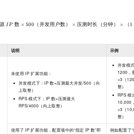
服务生态伙伴
视觉 Coding、空间感知、多模态思考等全面升级
1M上下文，专为长程任务能力而生
云工开物
企业应用
Night Plan 支持 Qwen 3.8-Max
AI 办公
NEW
Red Hat
30+ 款产品免费体验
夜间 5 折，Qwen/Meoo/TokenPlan 客户专享
AI智能应用
科研合作
ERP
堂（旗舰版）
SUSE
智能客服
源
数
×
500
（并发用户数）
×
压测时长（分钟）
×
（
1
I
P
AI 应用构建
大模型原生
CRM
2个月
自动承接线索
建站小程序
Qoder
大模型服务平台百炼-应用模版
OA 办公系统
HOT
NEW
面向真实软件
个人版上线、团队版降价；千问3.8-Max首发发尝鲜
丰富多元化的应用模版和解决方案
力提升
财税管理
模板建站
说明
示例
万有无界
大模型服务平台百炼-智能体
400电话
定制建站
的模型效果
灵活可视化地构建企业级 Agent
并发模
方案
广告营销
模板小程序
1200，
未使用
IP
扩展功能：
秒悟
人工智能平台 PAI
=3（12
定制小程序
云端极速 AI 
并发模式下：IP
数=压测最大并发/500（向
新一代 AI 视频生成模型，深度适配广告营销等场景
AI Native 的算法工程平台，一站式完成建模、训练、推理服务部署
整）
上取整）
APP 开发
RPS
模
RPS
模式下：IP
数=压测最大
10,00
建站系统
RPS/4000（向上取整）
=3（10
整）
AI 应用
10分钟微调：让0.6B模型媲美235B模型
多模态数据信
依托云原生高可用架构,实现Dify私有化部署
用1%尺寸在特定领域达到大模型90%以上效果
使用了
IP
扩展功能，配置项中的“指定
IP
数”即
例如配置了“