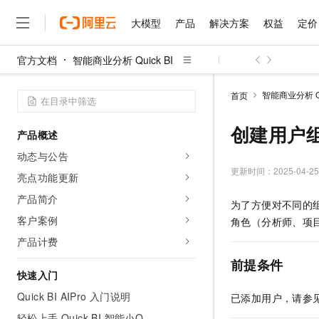
大模型
产品
解决方案
权益
定价
官方文档
智能商业分析 Quick BI
大模型
产品
解决方案
权益
定价
云市场
伙伴
服务
了解阿里云
精选产品
精选解决方案
普惠上云
产品定价
精选商城
成为销售伙伴
售前咨询
为什么选择阿里云
千问AI平台
智能商业分析 Qui
首页
了解云产品的定价详情
大模型服务平台百炼
睿译宝，AI翻译排版一
普惠上云 官方力荐
分销伙伴
在线服务
网站建设
什么是云计算
大
大模型服务与应用平台
上传文档即自动完成翻译和
云服务器38元/年起，超
创建用户
产品概述
咨询伙伴
多端小程序
技术领先
云上成本管理
售后服务
千问大模型
GLM-5.2：长任务时代
官方推荐返现计划
大模型
动态与公告
大模型
精选产品
精选解决方案
Salesforce 国际版订阅
稳定可靠
管理和优化成本
多元化、高性能、安全可靠
推荐新用户得奖励，单订单
更新时间：
2025-04-25
销售伙伴合作计划
亮点功能更新
自助服务
友盟天域
安全合规
人工智能与机器学习
AI
文本生成
无影云电脑
Hermes Agent，打造
云工开物
产品简介
为了方便对不同的
无影生态合作计划
在线服务
观测云
分析师报告
随时随地安全接入的云上超
自主进化，持久记忆，越用
高校专属算力普惠，学生认
计算
互联网应用开发
客户案例
Qwen3.8-Max
角色（分析师、项
HOT
Salesforce On Alibaba C
工单服务
智能体时代全能旗舰模型
Tuya 物联网平台阿里云
研究报告与白皮书
产品计费
云解析DNS
快速拥有专属 OpenClaw
Consulting Partner 合
大数据
容器
免费试用
短信专区
前提条件
蓝凌 OA
Qwen3.7-Plus
AI 大模型销售与服务生
快速入门
现代化应用
存储
天池大赛
能看、能想、能动手的多模
云原生大数据计算服务 Max
解决方案免费试用 新老
电子合同
Quick BI AIPro 入门说明
已添加用户，请参
面向分析的企业级SaaS模
最高领取价值200元试用
安全
网络与CDN
AI 算法大赛
Qwen3-VL-Plus
畅捷通
轻松上手 Quick BI 智能小Q