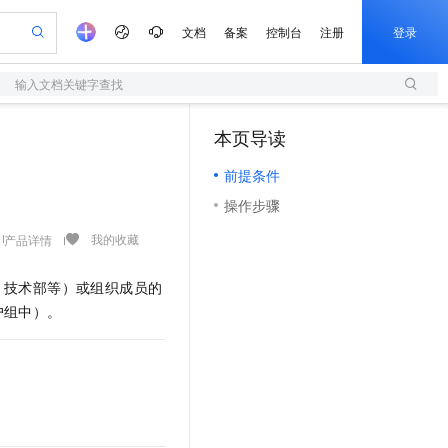
文档
备案
控制台
注册
登录
输入文档关键字查找
验
作计划
器
AI 活动
专业服务
服务伙伴合作计划
开发者社区
加入我们
服务平台百炼
阿里云 OPC 创新助力计划
本页导读
（0）
一站式生成采购清单，支持单品或批量购买
S
可编辑精美 PPT 文稿
S产品伙伴计划（繁花）
峰会
造的大模型服务与应用开发平台
轻量应用服务器
Agency Agents：拥有专属领域专家
AI 生产力先锋
Al MaaS 服务伙伴赋能合作
域名
博文
Careers
至高可申请百万元
前提条件
性可伸缩的云计算服务
 轻松生成专业的 PPT
开启高性价比 AI 编程新体验
先锋实践拓展 AI 生产力的边界
快速构建应用程序和网站，即刻迈出上云第一步
多领域专家智能体,一键组建 AI 虚拟交付团队
Token 补贴，五大权
计划
海大会
伙伴信用分合作计划
商标
问答
社会招聘
操作步骤
益加速 OPC 成功
S
帕鲁游戏服务器
数字证书管理服务（原SSL证书）
HappyHorse 打造一站式影视创作平台
飞天发布时刻
HOT
划
备案
电子书
校园招聘
联机服务器，轻松开启游戏
视频创作，一键激活电商全链路生产力
全托管，含MySQL、PostgreSQL、SQL Server、MariaDB多引擎
实现全站HTTPS，呈现可信的WEB访问
所见，即是所愿
可视化编排打通从文字构思到成片全链路闭环
我的收藏
产品详情
更多支持
划
公司注册
镜像站
视频生成
语音识别与合成
 智能体与工作流应用
短信服务
漫剧工坊：一站式动画创作平台
AI 实训营
、技术部等）或组织成员的
合作伙伴培训与认证
划
上云迁移
的智能体编程平台
站生成，高效打造优质广告素材
通过阿里云百炼高效搭建AI应用,助力高效开发
快速生产连贯的高质量长漫剧
从基础到进阶，Agent 创客手把手教你
国内短信简单易用，安全可靠，秒级触达，全球覆盖200+国家和地区。
e-1.1-T2V
Qwen3-TTS-Flash
户组中）。
lScope
我要反馈
查询合作伙伴
畅细腻的高质量视频
离线语音合成大模型，多语言方言自适应，低延迟高稳定
n Alibaba Cloud ISV 合作
代维服务
olarDB
建企业门户网站
大数据开发治理平台 DataWorks
10 分钟搭建微信、支付宝小程序
创新加速
ope
登录合作伙伴管理后台
我要建议
站，无忧落地极速上线
以可视化方式快速构建移动和 PC 门户网站
100%兼容MySQL、PostgreSQL，兼容Oracle，支持集中和分布式
高效部署网站，快速应用到小程序
Data Agent 驱动的一站式 Data+AI 开发治理平台
e-1.1-I2V
Cosyvoice-V3-Flash
安全
畅自然，细节丰富
高表现力语音合成大模型，语音克隆听感自然
我要投诉
上云场景组合购
伴
边界网络安全防护产品
漫剧创作，剧本、分镜、视频高效生成
覆盖90%+业务场景，专享组合折扣价
2V
VPN
Fun-ASR