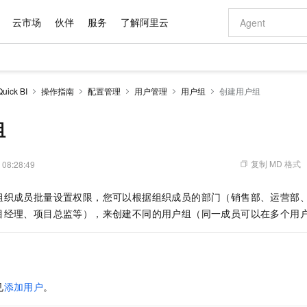
云市场
伙伴
服务
了解阿里云
AI 特惠
数据与 API
成为产品伙伴
企业增值服务
最佳实践
价格计算器
AI 场景体
基础软件
产品伙伴合
阿里云认证
市场活动
配置报价
大模型
ck BI
操作指南
配置管理
用户管理
用户组
创建用户组
自助选配和估算价格
步到位
域名与网站
智启 AI 普惠权益
产品生态集成认证中心
企业支持计划
云上春晚
Qwen Audio：打造专属 AI 语音助手
千问官方 MaaS 平台，为开发者和 Agent 而生，新用户赠送 1 亿 + tokens 额度
云服务器 EC
一句话生成原生
AI Coding
阿里云Maa
2026 阿里云
为企业打
数据集
Windows
大模型认证
模型
NEW
NEW
格式还原
值低价云产品抢先购
提供智能易用的域名与建站服务
至高享 1亿+免费 tokens，加速 Al 应用落地
Qwen-Audio-3.0-Realtime 端到端实时语音角色扮演
安全可靠、弹
输入一句话想法,
智能编程，一键
组
产品生态伙伴
专家技术服务
云上奥运之旅
弹性计算合作
阿里云中企出
手机三要素
宝塔 Linux
全部认证
价格优势
开源旗舰模型
对象存储 OSS
即刻拥有 DeepSeek-V4-Pro
阿里云 OPC 创新助力计划
云数据库 RD
一键部署幻兽
AI 电商营销
产品生态伙伴工作台
企业增值服务台
云栖战略参考
云存储合作计
云栖大会
身份实名认证
CentOS
训练营
推动算力普惠，释放技术红利
的大模型服务
最高返9万
真正可用的 1M 上下文,一次完成代码全链路开发
轻松解锁专属 DeepSeek-V4-Pro
至高百万元 Token 补贴，加速一人公司成长
稳定、安全、高性价比、高性能的云存储服务
一键购买专属
从图文生成到
复制 MD 格式
 08:28:49
云上的中国
数据库合作计
活动全景
短信
Docker
图片和
自进化智能体
人工智能平台 PAI
5 分钟轻松部署专属 QwenPaw
Token Plan 模型订阅计划
Qoder
高效搭建 AI
AI 广告创作
企业成长
大模型
NEW
HOT
信息公告
组织成员批量设置权限，您可以根据组织成员的部门（销售部、运营部
看见新力量
云网络合作计
OCR 文字识别
JAVA
级电脑
越聪明
证享300元代金券
一站式AI开发、训练和推理服务
Qwen3.8-Max 首发尝鲜，限时加量 10 倍，夜间低至2折
从聊天伙伴进化为能主动干活的本地数字员工
面向真实软件
图文、视频一
Kimi-K3
HappyHors
目经理、项目总监等），来创建不同的用户组（同一成员可以在多个用
NEW
魔搭 Mode
loud
服务实践
官网公告
Kimi 最新旗舰模型，长程编程与推理利器
让文字生成流
金融模力时刻
Salesforce O
版
发票查验
全能环境
Qoder CN
Claude Code + GStack 打造工程团队
千问办公，限时限量积分加倍
云原生数据库 P
低代码高效构
AI 建站
NEW
作计划
计划
创新中心
魔搭 ModelSc
健康状态
让AI从“聊天伙伴”进化为能干活的“数字员工”
覆盖公网/内网、递归/权威、移动APP等全场景解析服务
安装技能 GStack，拥有专属 AI 工程团队
你的AI工作搭子，覆盖日常办公高频场景
基于千问大模型等，支持代码智能生成、研发智能问答
0 代码专业建
客户案例
天气预报查询
操作系统
Deepseek-v4-pro
HappyHors
态合作计划
态智能体模型
旗舰 MoE 大模型，百万上下文与顶尖推理能力
图生视频，流
Compute
同享
容器服务 Kubernetes 版 ACK
万小智 AI 建站低至 15元/月
云防火墙
AI 短剧/漫剧
快递物流查询
WordPress
成为服务伙
高校合作
见
添加用户
。
式云数据仓库
点，立即开启云上创新
提供一站式管理容器应用的 K8s 服务
送.CN域名，送备案服务码
云原生的云上
AI助力短剧
GLM-5.2
Wan2.7-T
Ubuntu