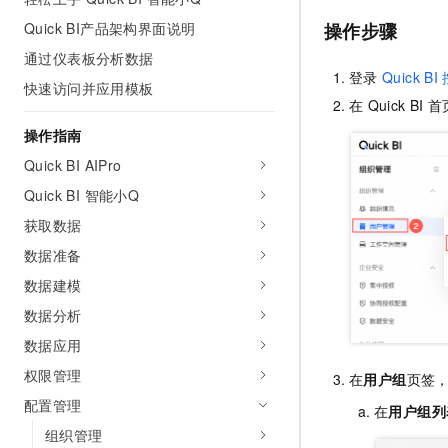
AI 产品 免费试用
网络
安全
云开发大赛
Quick BI产品架构界面说明
操作步骤
Tableau 订阅
1亿+ 大模型 tokens 和 
通过仪表板分析数据
可观测
入门学习赛
中间件
AI空中课堂在线直播课
登录
Quick BI
140+云产品 免费试用
大模型服务
快速访问并应用模板
上云与迁云
产品新客免费试用，最长1
数据库
在
Quick BI
首
生态解决方案
千问AI平台-Token Plan
操作指南
企业出海
大模型ACA认证体验
大数据计算
助力企业全员 AI 认知与能
Quick BI AIPro
行业生态解决方案
政企业务
媒体服务
千问AI平台-模型体验
Quick BI 智能小Q
开发者生态解决方案
在线体验全尺寸、多种模态
获取数据
企业服务与云通信
AI 开发和 AI 应用解决
Happy 系列大模型
数据准备
域名与网站
数据建模
终端用户计算
数据分析
数据应用
Serverless
大模型解决方案
权限管理
在
用户组
页签
开发工具
快速部署 Dify，高效搭建 
配置管理
在
用户组列
迁移与运维管理
组织管理