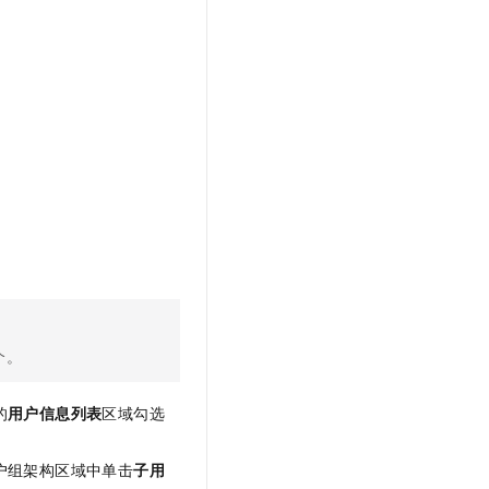
个。
的
用户信息列表
区域勾选
户组架构区域中单击
子用