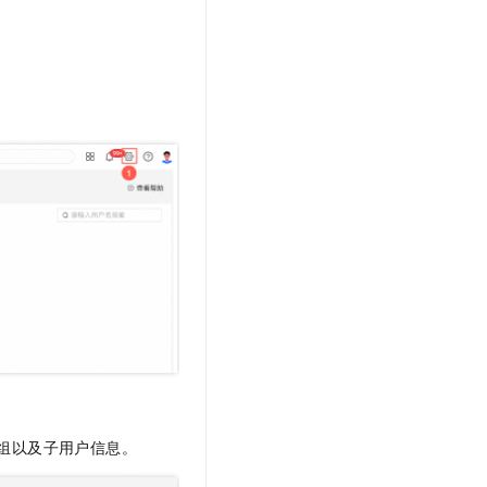
文戏情感细腻自然，动作戏激烈拳拳到肉，实现更强表演能力
支持中英文自由切换，具备更强的噪声鲁棒性
云聚AI 严选权益
SSL 证书
，一键激活高效办公新体验
精选AI产品，从模型到应用全链提效
堡垒机
AI 用量加速计划
应用
防火墙
、识别商机，让客服更高效、服务更出色。
新老同享，达量后返
千问办公
主机安全
NEW
的智能体编程平台
一站式AI生产力平台
AI 应用及服务市场
伶鹊
企业级人与Agent协作平台，接入和调度多个数字员工
智能客服平台，对话机器人、对话分析、智能外呼
AI 应用
大模型服务平台百炼 - 全妙
大模型
应用创作平台
多模态内容创作工具，已接入 DeepSeek
自然语言处理
数据标注
机器学习
息提取
与 AI 智能体进行实时音视频通话
组以及子用户信息。
从文本、图片、视频中提取结构化的属性信息
构建支持视频理解的 AI 音视频实时通话应用