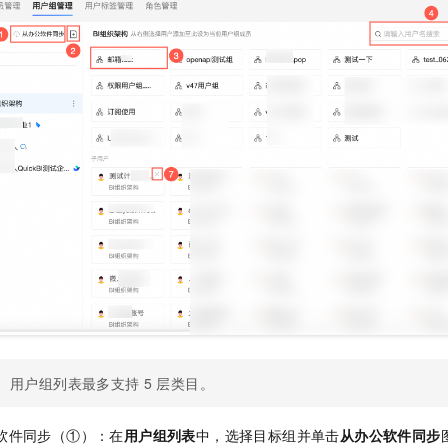
一个 AI 助手
即刻拥有 DeepSeek-R1 满血版
超强辅助，Bol
在企业官网、通讯软件中为客户提供 AI 客服
多种方案随心选，轻松解锁专属 DeepSeek
用户组列表最多支持
5
层类目。
软件同步（①）：在
用户组列表
中，选择目标组并单击
从办公软件同步