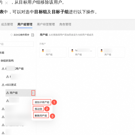
的
，从目标用户组移除该用户。
表
中，可以对选中
目标组
及
目标子组
进行以下操作。