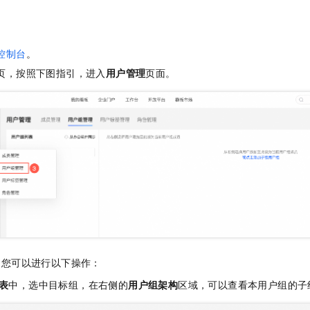
服务生态伙伴
视觉 Coding、空间感知、多模态思考等全面升级
1M上下文，专为长程任务能力而生
云工开物
企业应用
Night Plan 支持 Qwen 3.8-Max
AI 办公
NEW
Red Hat
30+ 款产品免费体验
夜间 5 折，Qwen/Meoo/TokenPlan 客户专享
AI智能应用
科研合作
ERP
堂（旗舰版）
SUSE
控制台
。
智能客服
AI 应用构建
大模型原生
CRM
2个月
自动承接线索
页，按照下图指引，进入
用户管理
页面。
建站小程序
Qoder
大模型服务平台百炼-应用模版
OA 办公系统
HOT
NEW
面向真实软件
个人版上线、团队版降价；千问3.8-Max首发发尝鲜
丰富多元化的应用模版和解决方案
力提升
财税管理
模板建站
万有无界
大模型服务平台百炼-智能体
400电话
定制建站
的模型效果
灵活可视化地构建企业级 Agent
方案
广告营销
模板小程序
秒悟
人工智能平台 PAI
定制小程序
云端极速 AI 
新一代 AI 视频生成模型，深度适配广告营销等场景
AI Native 的算法工程平台，一站式完成建模、训练、推理服务部署
APP 开发
建站系统
，您可以进行以下操作：
AI 应用
10分钟微调：让0.6B模型媲美235B模型
多模态数据信
表
中，选中目标组，在右侧的
用户组架构
区域，可以查看本用户组的子
依托云原生高可用架构,实现Dify私有化部署
用1%尺寸在特定领域达到大模型90%以上效果