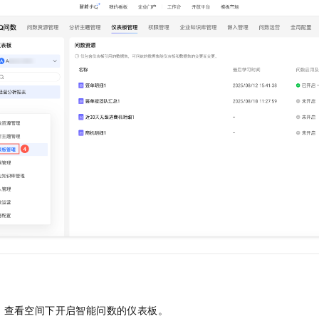
服务生态伙伴
视觉 Coding、空间感知、多模态思考等全面升级
1M上下文，专为长程任务能力而生
云工开物
企业应用
Night Plan 支持 Qwen 3.8-Max
AI 办公
NEW
Red Hat
30+ 款产品免费体验
夜间 5 折，Qwen/Meoo/TokenPlan 客户专享
AI智能应用
科研合作
ERP
堂（旗舰版）
SUSE
智能客服
AI 应用构建
大模型原生
CRM
2个月
自动承接线索
建站小程序
Qoder
大模型服务平台百炼-应用模版
OA 办公系统
HOT
NEW
面向真实软件
个人版上线、团队版降价；千问3.8-Max首发发尝鲜
丰富多元化的应用模版和解决方案
力提升
财税管理
模板建站
万有无界
大模型服务平台百炼-智能体
400电话
定制建站
的模型效果
灵活可视化地构建企业级 Agent
方案
广告营销
模板小程序
秒悟
人工智能平台 PAI
定制小程序
云端极速 AI 
新一代 AI 视频生成模型，深度适配广告营销等场景
AI Native 的算法工程平台，一站式完成建模、训练、推理服务部署
APP 开发
建站系统
AI 应用
10分钟微调：让0.6B模型媲美235B模型
多模态数据信
依托云原生高可用架构,实现Dify私有化部署
用1%尺寸在特定领域达到大模型90%以上效果
，查看空间下开启智能问数的仪表板。