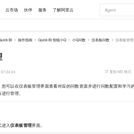
云市场
伙伴
服务
了解阿里云
AI 特惠
数据与 API
成为产品伙伴
企业增值服务
最佳实践
价格计算器
AI 场景体
基础软件
产品伙伴合
阿里云认证
市场活动
配置报价
大模型
ck BI
操作指南
Quick BI 智能小Q
小Q问数
仪表板问数
仪表板管理
自助选配和估算价格
新方式
域名与网站
睿译宝，AI翻译排版一步到位
智启 AI 普惠权益
产品生态集成认证中心
企业支持计划
云上春晚
千问官方 MaaS 平台，为开发者和 Agent 而生，新用户赠送 1 亿 + tokens 额度
云服务器 EC
Qwen Aud
AI Coding
阿里云Maa
2026 阿里云
为企业打
数据集
Windows
大模型认证
模型
NEW
NEW
交付可用成果
值低价云产品抢先购
提供智能易用的域名与建站服务
上传文档即自动完成翻译和格式还原
至高享 1亿+免费 tokens，加速 Al 应用落地
安全可靠、弹
智能编程，一键
理
产品生态伙伴
专家技术服务
云上奥运之旅
弹性计算合作
阿里云中企出
手机三要素
宝塔 Linux
全部认证
价格优势
有专属领域专家
对象存储 OSS
GLM-5.2：长任务时代开源旗舰模型
阿里云 OPC 创新助力计划
云数据库 RD
即刻拥有 DeepS
AI 电商营销
产品生态伙伴工作台
企业增值服务台
云栖战略参考
云存储合作计
云栖大会
身份实名认证
CentOS
训练营
推动算力普惠，释放技术红利
的大模型服务
最高返9万
多领域专家智能体,一键组建 AI 虚拟交付团队
至高百万元 Token 补贴，加速一人公司成长
稳定、安全、高性价比、高性能的云存储服务
真正可用的 1M 上下文,一次完成代码全链路开发
轻松解锁专属 Dee
从图文生成到
复制 MD 格式
 07:24:24
云上的中国
数据库合作计
活动全景
短信
Docker
图片和
站式影视创作平台
人工智能平台 PAI
Hermes Agent，打造自进化智能体
Token Plan 模型订阅计划
Qoder
5 分钟轻松部署
AI 广告创作
企业成长
大模型
NEW
信息公告
，您可以在仪表板管理界面查看对应的问数资源并进行问数配置和学习
看见新力量
云网络合作计
OCR 文字识别
JAVA
级电脑
证享300元代金券
可视化编排打通从文字构思到成片全链路闭环
一站式AI开发、训练和推理服务
自主进化，持久记忆，越用越聪明
Qwen3.8-Max 首发尝鲜，限时加量 10 倍，夜间低至2折
面向真实软件
图文、视频一
Kimi-K3
HappyHors
板进行管理。
NEW
魔搭 Mode
loud
服务实践
官网公告
Kimi 最新旗舰模型，长程编程与推理利器
让文字生成流
金融模力时刻
Salesforce O
版
发票查验
全能环境
Qoder CN
Claude Code + GStack 打造工程团队
千问办公，限时限量积分加倍
云原生数据库 P
低代码高效构
AI 建站
NEW
作计划
计划
创新中心
魔搭 ModelSc
健康状态
让AI从“聊天伙伴”进化为能干活的“数字员工”
覆盖公网/内网、递归/权威、移动APP等全场景解析服务
安装技能 GStack，拥有专属 AI 工程团队
你的AI工作搭子，覆盖日常办公高频场景
基于千问大模型等，支持代码智能生成、研发智能问答
0 代码专业建
客户案例
天气预报查询
操作系统
Deepseek-v4-pro
HappyHors
态合作计划
态智能体模型
旗舰 MoE 大模型，百万上下文与顶尖推理能力
图生视频，流
Compute
同享
容器服务 Kubernetes 版 ACK
万小智 AI 建站低至 15元/月
云防火墙
AI 短剧/漫剧
快递物流查询
WordPress
成为服务伙
高校合作
式进入
仪表板管理
界面。
式云数据仓库
点，立即开启云上创新
提供一站式管理容器应用的 K8s 服务
送.CN域名，送备案服务码
云原生的云上
AI助力短剧
GLM-5.2
Wan2.7-T
Ubuntu