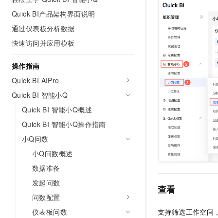
AI 产品 免费试用
网络
安全
云开发大赛
Quick BI产品架构界面说明
Tableau 订阅
1亿+ 大模型 tokens 和 
通过仪表板分析数据
可观测
入门学习赛
中间件
AI空中课堂在线直播课
140+云产品 免费试用
大模型服务
快速访问并应用模板
上云与迁云
产品新客免费试用，最长1
数据库
生态解决方案
千问AI平台-Token Plan
操作指南
企业出海
大模型ACA认证体验
大数据计算
助力企业全员 AI 认知与能
Quick BI AIPro
行业生态解决方案
政企业务
媒体服务
千问AI平台-模型体验
Quick BI 智能小Q
开发者生态解决方案
在线体验全尺寸、多种模态
Quick BI 智能小Q概述
企业服务与云通信
AI 开发和 AI 应用解决
Happy 系列大模型
Quick BI 智能小Q操作指南
域名与网站
小Q问数
终端用户计算
小Q问数概述
数据准备
Serverless
大模型解决方案
发起问数
查看
开发工具
快速部署 Dify，高效搭建 
问数配置
迁移与运维管理
支持筛选工作空间
仪表板问数