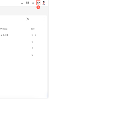
文戏情感细腻自然，动作戏激烈拳拳到肉，实现更强表演能力
支持中英文自由切换，具备更强的噪声鲁棒性
云聚AI 严选权益
SSL 证书
，一键激活高效办公新体验
精选AI产品，从模型到应用全链提效
堡垒机
AI 用量加速计划
应用
防火墙
、识别商机，让客服更高效、服务更出色。
新老同享，达量后返
千问办公
主机安全
NEW
的智能体编程平台
一站式AI生产力平台
AI 应用及服务市场
伶鹊
企业级人与Agent协作平台，接入和调度多个数字员工
智能客服平台，对话机器人、对话分析、智能外呼
AI 应用
大模型服务平台百炼 - 全妙
大模型
应用创作平台
多模态内容创作工具，已接入 DeepSeek
自然语言处理
数据标注
机器学习
息提取
与 AI 智能体进行实时音视频通话
从文本、图片、视频中提取结构化的属性信息
构建支持视频理解的 AI 音视频实时通话应用