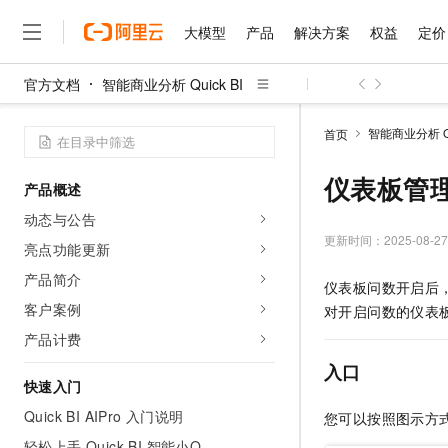
大模型
产品
解决方案
权益
定价
官方文档
智能商业分析 Quick BI
大模型
产品
解决方案
权益
定价
云市场
伙伴
服务
了解阿里云
精选产品
精选解决方案
普惠上云
产品定价
精选商城
成为销售伙伴
售前咨询
为什么选择阿里云
千问AI平台
智能商业分析 Qui
首页
了解云产品的定价详情
大模型服务平台百炼
千问办公，解锁你的工作
普惠上云 官方力荐
分销伙伴
在线服务
网站建设
什么是云计算
大
大模型服务与应用平台
企业级Agent产品，直接
云服务器38元/年起，超
仪表板管
产品概述
咨询伙伴
多端小程序
技术领先
云上成本管理
售后服务
千问大模型
Agency Agents：拥
官方推荐返现计划
大模型
动态与公告
大模型
精选产品
精选解决方案
Salesforce 国际版订阅
稳定可靠
管理和优化成本
多元化、高性能、安全可靠
推荐新用户得奖励，单订单
更新时间：
2025-08-27
销售伙伴合作计划
亮点功能更新
自助服务
友盟天域
安全合规
人工智能与机器学习
AI
文本生成
无影云电脑
HappyHorse 打造一
云工开物
产品简介
仪表板问数开启后
无影生态合作计划
在线服务
观测云
分析师报告
随时随地安全接入的云上超
高校专属算力普惠，学生认
计算
互联网应用开发
客户案例
Qwen3.8-Max
对开启问数的仪表
HOT
Salesforce On Alibaba C
工单服务
智能体时代全能旗舰模型
Tuya 物联网平台阿里云
研究报告与白皮书
产品计费
云解析DNS
快速拥有专属 OpenClaw
Consulting Partner 合
大数据
容器
免费试用
短信专区
入口
蓝凌 OA
Qwen3.7-Plus
AI 大模型销售与服务生
快速入门
现代化应用
存储
天池大赛
能看、能想、能动手的多模
云原生大数据计算服务 Max
解决方案免费试用 新老
电子合同
Quick BI AIPro 入门说明
您可以按照图示方
面向分析的企业级SaaS模
最高领取价值200元试用
安全
网络与CDN
AI 算法大赛
Qwen3-VL-Plus
畅捷通
轻松上手 Quick BI 智能小Q