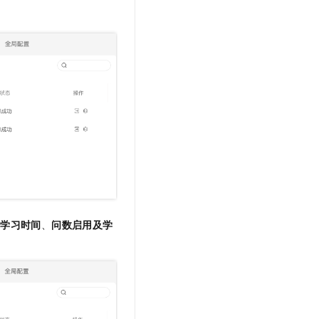
t.diy 一步搞定创意建站
构建大模型应用的安全防护体系
通过自然语言交互简化开发流程,全栈开发支持
通过阿里云安全产品对 AI 应用进行安全防护
后学习时间
、
问数启用及学