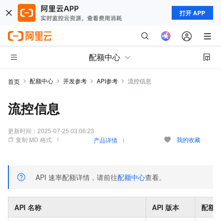
打开 APP
配额中心
配额中心
开发参考
API参考
流控信息
首页
流控信息
更新时间：
2025-07-25 03:06:23
复制 MD 格式
我的收藏
产品详情
API
速率配额详情，请前往
配额中心
查看。
API
名称
API
版本
配额