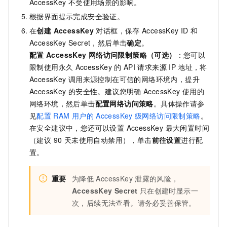
AccessKey
不受使用场景的影响。
根据界面提示完成安全验证。
在
创建 AccessKey
对话框，保存
AccessKey ID
和
AccessKey Secret，然后单击
确定
。
配置
AccessKey
网络访问限制策略（可选）
：您可以
限制使用永久
AccessKey
的
API
请求来源
IP
地址，将
AccessKey
调用来源控制在可信的网络环境内，提升
AccessKey
的安全性。建议您明确
AccessKey
使用的
网络环境，然后单击
配置网络访问策略
。具体操作请参
见
配置
RAM
用户的
AccessKey
级网络访问限制策略
。
在安全建议中，您还可以设置 AccessKey 最大闲置时间
（建议 90 天未使用自动禁用），单击
前往设置
进行配
置。
重要
为降低
AccessKey
泄露的风险，
AccessKey Secret
只在创建时显示一
次，后续无法查看。请务必妥善保管。