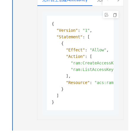
{
"Version"
:
"1"
,
"Statement"
:
[
{
"Effect"
:
"Allow"
,
"Action"
:
[
"ram:CreateAccessKey"
,
"ram:ListAccessKeys"
]
,
"Resource"
:
"acs:ram:*:ACCOU
}
]
}