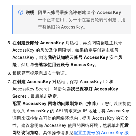
说明
阿里云账号最多允许创建 2 个 AccessKey
。
一个正常使用，另一个在需要轮转时创建，用
于替换旧的
AccessKey。
在
创建云账号 AccessKey
对话框，再次阅读创建主账号
AccessKey
的风险及使用限制，如果确定要创建主账号
AccessKey，勾选
我确认知晓云账号 AccessKey 安全风
险
，然后单击
继续使用云账号
AccessKey
。
根据界面提示完成安全验证。
在
创建 AccessKey
对话框，保存
AccessKey ID
和
AccessKey Secret，然后勾选
我已保存好 AccessKey
Secret
，最后单击
确定
。
配置
AccessKey
网络访问限制策略（推荐）
：您可以限制使
用永久
AccessKey
的
API
请求来源
IP
地址，将
AccessKey
调用来源控制在可信的网络环境内，提升
AccessKey
的安全
性。建议您明确
AccessKey
使用的网络环境，然后单击
配置
网络访问策略
。具体操作请参见
配置主账号的
AccessKey
级