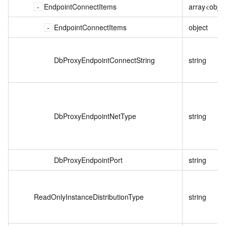
EndpointConnectItems
array<objec
EndpointConnectItems
object
DbProxyEndpointConnectString
string
DbProxyEndpointNetType
string
DbProxyEndpointPort
string
ReadOnlyInstanceDistributionType
string