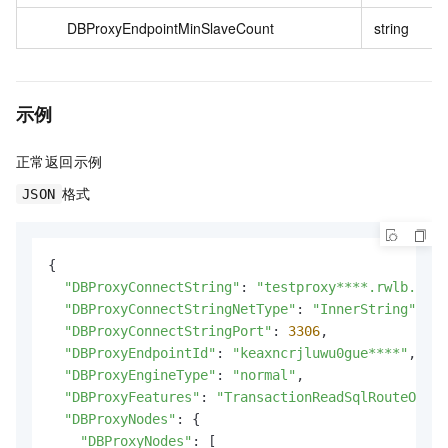
DBProxyEndpointMinSlaveCount
string
示例
正常返回示例
格式
JSON
{

"DBProxyConnectString"
: 
"testproxy****.rwlb.rds.
"DBProxyConnectStringNetType"
: 
"InnerString"
,

"DBProxyConnectStringPort"
: 
3306
,

"DBProxyEndpointId"
: 
"keaxncrjluwu0gue****"
,

"DBProxyEngineType"
: 
"normal"
,

"DBProxyFeatures"
: 
"TransactionReadSqlRouteOptim
"DBProxyNodes"
: {

"DBProxyNodes"
: [
