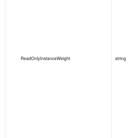
ReadOnlyInstanceWeight
string