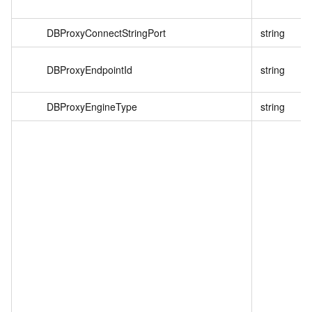
DBProxyConnectStringPort
string
DBProxyEndpointId
string
DBProxyEngineType
string