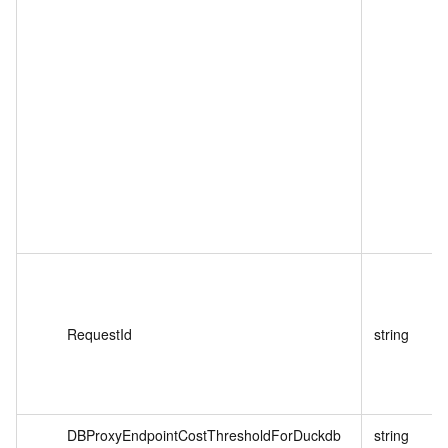
RequestId
string
DBProxyEndpointCostThresholdForDuckdb
string