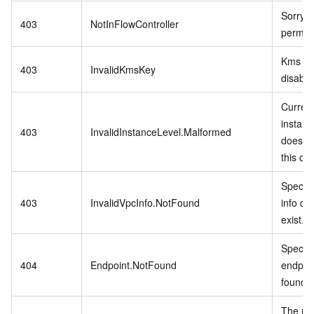
Sorry,n
403
NotInFlowController
permiss
Kms ke
403
InvalidKmsKey
disable
Curren
instanc
403
InvalidInstanceLevel.Malformed
does no
this op
Specif
403
InvalidVpcInfo.NotFound
info do
exist.
Specifi
404
Endpoint.NotFound
endpoin
found.
The rel