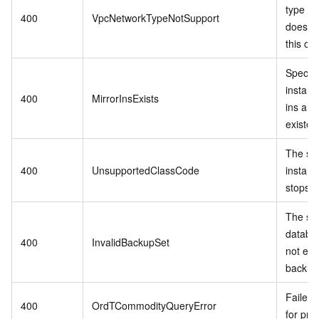
type in
400
VpcNetworkTypeNotSupport
does no
this op
Specif
instanc
400
MirrorInsExists
ins alr
existed
The sp
400
UnsupportedClassCode
instanc
stops se
The spe
databa
400
InvalidBackupSet
not exis
backup 
Failed 
400
OrdTCommodityQueryError
for pro