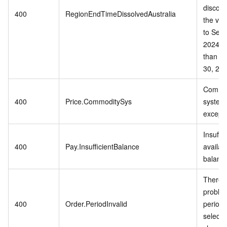
discont
400
RegionEndTimeDissolvedAustralia
the vali
to Sep
2024 or
than S
30, 202
Commo
400
Price.CommoditySys
system 
excepti
Insuffic
400
Pay.InsufficientBalance
availab
balanc
There i
problem
400
Order.PeriodInvalid
period 
selecte