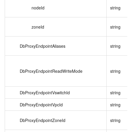
nodeId
string
zoneId
string
DbProxyEndpointAliases
string
DbProxyEndpointReadWriteMode
string
DbProxyEndpointVswitchId
string
DbProxyEndpointVpcId
string
DbProxyEndpointZoneId
string