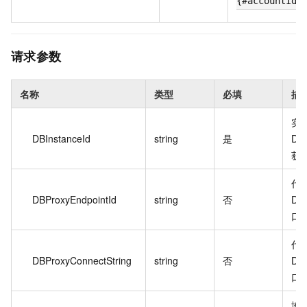
{#accountId}
请求参数
名称
类型
必填
描
实
DBInstanceId
string
是
Des
获
代
DBProxyEndpointId
string
否
De
口
代
DBProxyConnectString
string
否
De
口
地