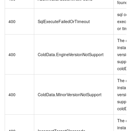
found.
sql co
400
SqlExecuteFailedOrTimeout
executi
or time
The cu
instanc
400
ColdData.EngineVersionNotSupport
version
suppor
coldDa
The cu
instanc
400
ColdData.MinorVersionNotSupport
version
suppor
coldDa
The cu
instanc
400
IncorrectTargetClasscode