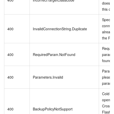
does no
this op
Specifi
connect
400
InvalidConnectionString.Duplicate
already
the RD
Require
400
RequiredParam.NotFound
param i
found.
Paramet
400
Parameters.Invalid
please 
parame
Cold Da
open w
CrossB
400
BackupPolicyNotSupport
Flash 