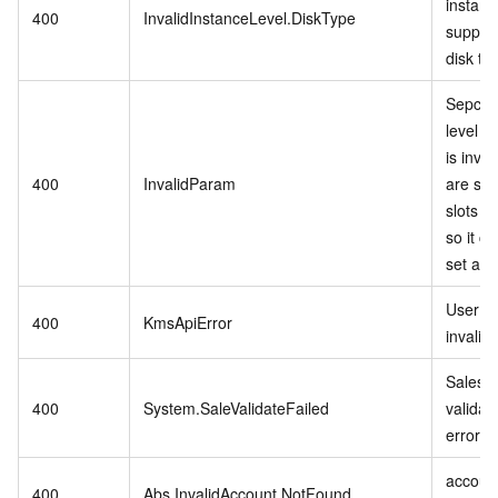
instanc
400
InvalidInstanceLevel.DiskType
support
disk ty
Sepcifi
level P
is inva
400
InvalidParam
are stil
slots in
so it c
set as r
User se
400
KmsApiError
invalid.
Sales 
400
System.SaleValidateFailed
validat
error.
account
400
Abs.InvalidAccount.NotFound