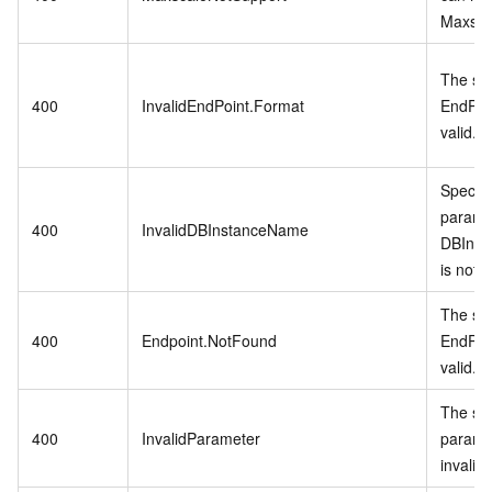
Maxsca
The spe
400
InvalidEndPoint.Format
EndPoin
valid.
Specifi
parame
400
InvalidDBInstanceName
DBIns
is not v
The spe
400
Endpoint.NotFound
EndPoin
valid.
The spe
400
InvalidParameter
paramet
invalid.