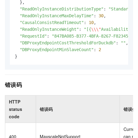
  },

"ReadOnlyInstanceDistributionType"
: 
"Standard"
,

"ReadOnlyInstanceMaxDelayTime"
: 
30
,

"CausalConsistReadTimeout"
: 
10
,

"ReadOnlyInstanceWeight"
: 
"[{
\\
\"
Availability
\\
\
"RequestId"
: 
"847BA085-B377-4BFA-8267-F82345ECE1
"DBProxyEndpointCostThresholdForDuckdb"
: 
""
,

"DBProxyEndpointMinSlaveCount"
: 
2
}
错误码
HTTP
status
错误码
错误信
code
Current
400
MaxscaleNotSupport
can not