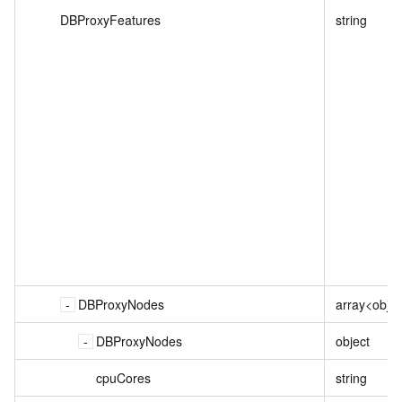
DBProxyFeatures
string
DBProxyNodes
array<objec
DBProxyNodes
object
cpuCores
string