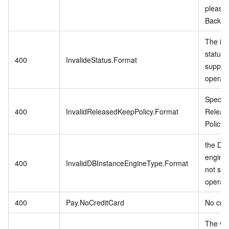
please
Backup 
The in
status 
400
InvalideStatus.Format
support
operati
Specifi
400
InvalidReleasedKeepPolicy.Format
Releas
Policy i
the DB 
engine
400
InvalidDBInstanceEngineType.Format
not sup
operati
400
Pay.NoCreditCard
No cred
The vp