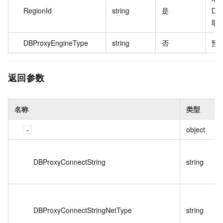
RegionId
string
是
De
取
DBProxyEngineType
string
否
预
返回参数
名称
类型
object
DBProxyConnectString
string
DBProxyConnectStringNetType
string