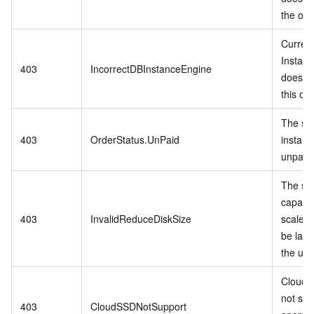
the ope
Curren
Instan
403
IncorrectDBInstanceEngine
does no
this op
The spe
403
OrderStatus.UnPaid
instanc
unpaid 
The st
capacit
403
InvalidReduceDiskSize
scale-
be larg
the us
Cloud 
not sup
403
CloudSSDNotSupport