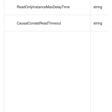
ReadOnlyInstanceMaxDelayTime
string
CausalConsistReadTimeout
string