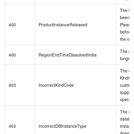
The in
been r
400
ProductInstanceReleased
Please
before 
the ord
The reg
400
RegionEndTimeDissolvedIndia
longer 
The cu
KindCo
403
IncorrectKindCode
custins
support
operati
The cu
databa
403
IncorrectDBInstanceType
instanc
does no