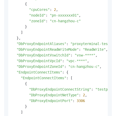
      {

"cpuCores"
: 
2
,

"nodeId"
: 
"pn-xxxxxxx01"
,

"zoneId"
: 
"cn-hangzhou-c"
      }

    ]

  },

"DbProxyEndpointAliases"
: 
"proxyterminal-test"
,

"DbProxyEndpointReadWriteMode"
: 
"ReadWrite"
,

"DbProxyEndpointVswitchId"
: 
"vsw-****"
,

"DbProxyEndpointVpcId"
: 
"vpc-****"
,

"DbProxyEndpointZoneId"
: 
"cn-hangzhou-c"
,

"EndpointConnectItems"
: {

"EndpointConnectItems"
: [

      {

"DbProxyEndpointConnectString"
: 
"testproxy
"DbProxyEndpointNetType"
: 
2
,

"DbProxyEndpointPort"
: 
3306
      }

    ]
