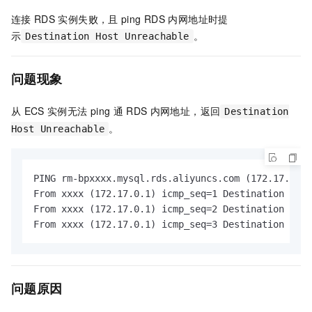
连接
RDS
实例失败，且
ping RDS
内网地址时提
示
。
Destination Host Unreachable
问题现象
从
ECS
实例无法
ping
通
RDS
内网地址，返回
Destination
。
Host Unreachable
PING rm-bpxxxx.mysql.rds.aliyuncs.com (172.17.0.31
From xxxx (172.17.0.1) icmp_seq=1 Destination Host
From xxxx (172.17.0.1) icmp_seq=2 Destination Host
From xxxx (172.17.0.1) icmp_seq=3 Destination Host
问题原因