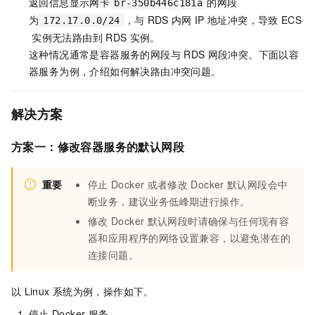
返回信息显示网卡
的网段
br-350b446c181a
为
，与
RDS
内网
IP
地址冲突，导致
ECS
172.17.0.0/24
实例无法路由到
RDS
实例。
这种情况通常是容器服务的网段与
RDS
网段冲突。下面以容
器服务为例，介绍如何解决路由冲突问题。
解决方案
方案一：修改容器服务的默认网段
重要
停止
Docker
或者修改
Docker
默认网段会中
断业务，建议业务低峰期进行操作。
修改
Docker
默认网段时请确保与任何现有容
器和应用程序的网络设置兼容，以避免潜在的
连接问题。
以
Linux
系统为例，操作如下。
停止
Docker
服务。