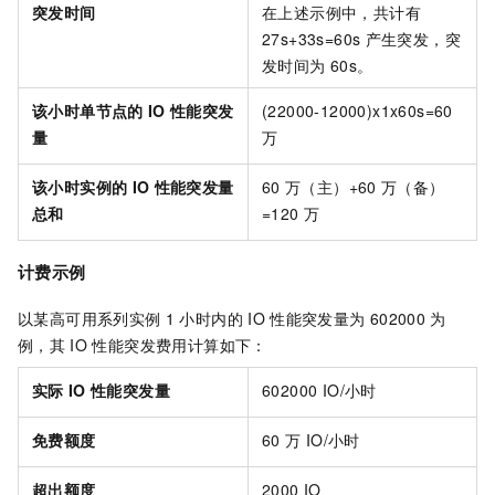
突发时间
在上述示例中，共计有
27s+33s=60s
产生突发，突
发时间为
60s。
该小时单节点的
IO
性能突发
(22000-12000)x1x60s=60
量
万
该小时实例的
IO
性能突发量
60
万（主）+60
万（备）
总和
=120
万
计费示例
以某高可用系列实例
1
小时内的
IO
性能突发量为
602000
为
例，其
IO
性能突发费用计算如下：
实际
IO
性能突发量
602000 IO/小时
免费额度
60
万 IO/小时
超出额度
2000 IO