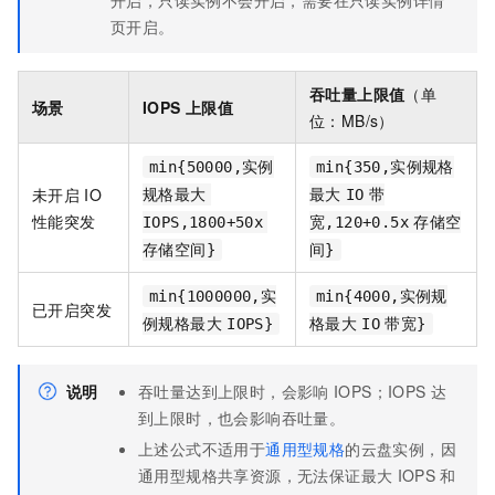
开启，只读实例不会开启，需要在只读实例详情
页开启。
吞吐量上限值
（单
场景
IOPS
上限值
位：MB/s）
min{50000,实例
min{350,实例规格
未开启
IO
规格最大
最大
IO
带
性能突发
IOPS,1800+50x
宽,120+0.5x
存储空
存储空间}
间}
min{1000000,实
min{4000,实例规
已开启突发
例规格最大
IOPS}
格最大
IO
带宽}
说明
吞吐量达到上限时，会影响
IOPS；IOPS
达
到上限时，也会影响吞吐量。
上述公式不适用于
通用型规格
的云盘实例，因
通用型规格共享资源，无法保证最大
IOPS
和