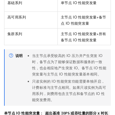
基础系列
单节点
IO
性能突发量
高可用系列
主节点
IO
性能突发量+备节
点
IO
性能突发量
集群系列
主节点
IO
性能突发量+所有
备节点
IO
性能突发量
说明
当主节点承受较高的
IO
压力并产生突发
IO
时，备节点为了能够保证数据和服务的一致
性，也会相应地产生突发
IO。备节点
IO
性能
突发量与主节点
IO
性能突发量基本相同。
只读实例的
IO
性能突发功能需要单独开启，
计费标准与主节点相同。如果只读实例为高可
用系列，则费用包含主节点和备节点的
IO
性
能突发费用。
单节点
IO
性能突发量：
超出基准
IOPS
或吞吐量的部分
x
时长