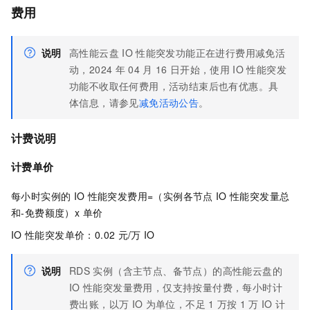
费用
说明
高性能云盘
IO
性能突发功能正在进行费用减免活
动，2024
年
04
月
16
日开始，使用
IO
性能突发
功能不收取任何费用，活动结束后也有优惠。具
体信息，请参见
减免活动公告
。
计费说明
计费单价
每小时实例的
IO
性能突发费用=（实例各节点
IO
性能突发量总
和-免费额度）x 单价
IO
性能突发单价：0.02
元/万
IO
说明
RDS
实例（含主节点、备节点）的高性能云盘的
IO
性能突发量费用，仅支持按量付费，每小时计
费出账，以万
IO
为单位，不足
1
万按
1
万
IO
计