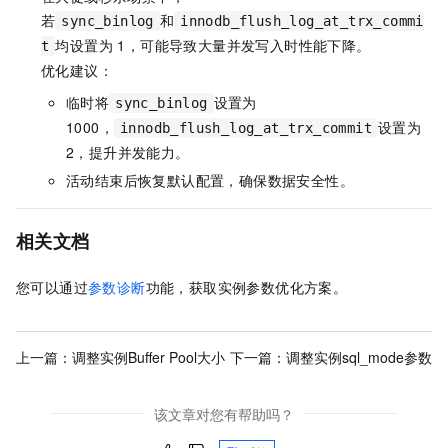
若
和
sync_binlog
innodb_flush_log_at_trx_commi
均设置为 1，可能导致大量并发写入时性能下降。
t
优化建议：
临时将
设置为
sync_binlog
1000，
设置为
innodb_flush_log_at_trx_commit
2，提升并发能力。
活动结束后恢复默认配置，确保数据安全性。
相关文档
您可以通过
参数诊断
功能，获取实例参数优化方案。
上一篇：
调整实例Buffer Pool大小
下一篇：
调整实例sql_mode参数
该文章对您有帮助吗？