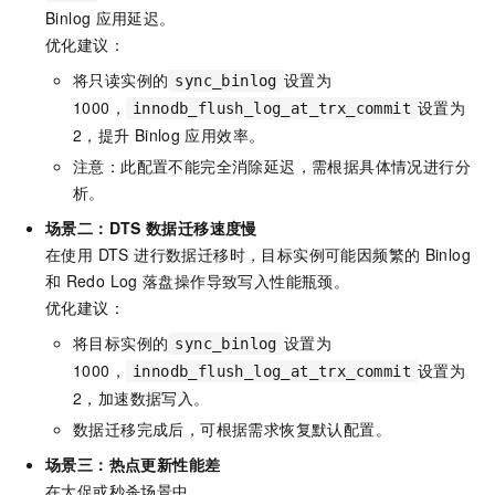
Binlog
应用延迟。
优化建议：
将只读实例的
设置为
sync_binlog
1000，
设置为
innodb_flush_log_at_trx_commit
2，提升
Binlog
应用效率。
注意：此配置不能完全消除延迟，需根据具体情况进行分
析。
场景二：DTS
数据迁移速度慢
在使用 DTS 进行数据迁移时，目标实例可能因频繁的
Binlog
和
Redo Log
落盘操作导致写入性能瓶颈。
优化建议：
将目标实例的
设置为
sync_binlog
1000，
设置为
innodb_flush_log_at_trx_commit
2，加速数据写入。
数据迁移完成后，可根据需求恢复默认配置。
场景三：热点更新性能差
在大促或秒杀场景中，