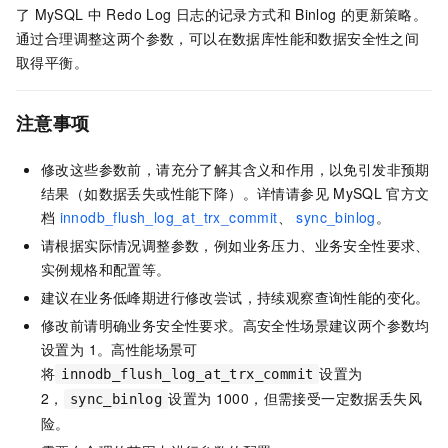
了
MySQL
中
Redo Log
日志的记录方式和
Binlog
的更新策略。
通过合理调整这两个参数，可以在数据库性能和数据安全性之间
取得平衡。
注意事项
修改这些参数前，请充分了解其含义和作用，以免引发非预期
结果（如数据丢失或性能下降）。详情请参见
MySQL
官方文
档
innodb_flush_log_at_trx_commit
、
sync_binlog
。
请根据实际情况调整参数，例如业务压力、业务安全性要求、
实例规格和配置等。
建议在业务低峰期进行修改尝试，持续观察查询性能的变化。
修改前请明确业务安全性要求。高安全性场景建议两个参数均
设置为 1。高性能场景可
将
设置为
innodb_flush_log_at_trx_commit
2，
设置为
1000，但需接受一定数据丢失风
sync_binlog
险。