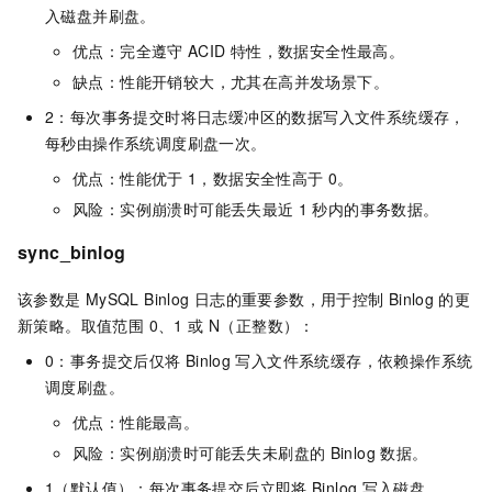
入磁盘并刷盘。
优点：完全遵守
ACID
特性，数据安全性最高。
缺点：性能开销较大，尤其在高并发场景下。
2：每次事务提交时将日志缓冲区的数据写入文件系统缓存，
每秒由操作系统调度刷盘一次。
优点：性能优于
1，数据安全性高于
0。
风险：实例崩溃时可能丢失最近
1
秒内的事务数据。
sync_binlog
该参数是
MySQL Binlog
日志的重要参数，用于控制
Binlog
的更
新策略。取值范围 0、1 或 N（正整数）：
0：事务提交后仅将
Binlog
写入文件系统缓存，依赖操作系统
调度刷盘。
优点：性能最高。
风险：实例崩溃时可能丢失未刷盘的
Binlog
数据。
1（默认值）：每次事务提交后立即将
Binlog
写入磁盘。