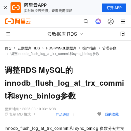
打开 APP
云数据库 RDS
云数据库 RDS
RDS MySQL数据库
操作指南
管理参数
首页
调整innodb_flush_log_at_trx_commit和sync_binlog参数
调整RDS MySQL的
innodb_flush_log_at_trx_commi
t和sync_binlog参数
更新时间：
2025-03-10 03:16:08
复制 MD 格式
我的收藏
产品详情
innodb_flush_log_at_trx_commit
和
sync_binlog
参数分别控制