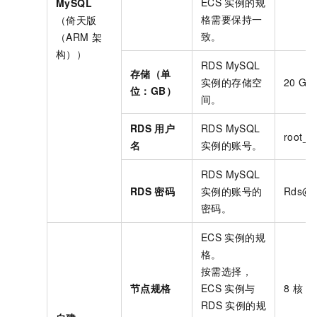
ECS
实例的规
MySQL
格需要保持一
（倚天版
致。
（ARM
架
构））
RDS MySQL
存储（单
实例的存储空
20 GB
位：GB）
间。
RDS
用户
RDS MySQL
root_**
名
实例的账号。
RDS MySQL
RDS
密码
实例的账号的
Rds@**
密码。
ECS
实例的规
格。
按需选择，
节点规格
ECS
实例与
8
核
1
RDS
实例的规