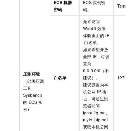
ECS
机器
ECS
实例密
Test@*
密码
码。
允许访问
WebUI
效果
体验页面的
IP
白名单。
如果希望开放
全部
IP，可设
置为
0.0.0.0/0（不
压测环境
白名单
建议）。
127.X.
（部署压测
建议设置为本
工具
机公网
IP
地
Sysbench
址，可通过浏
的
ECS
实
览器访问
例）
ipconfig.me、
myip.ipip.net
获取本机公网