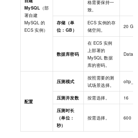
自建
格需要保持一
MySQL
（部
致。
署自建
MySQL
的
存储（单
ECS
实例的存
20 GB
ECS
实例）
位：GB）
储空间。
在
ECS
实例
上部署的
数据库密码
Databa
MySQL
数据
库的密码。
按照需要的测
压测模式
oltp_r
试场景选择。
压测并发数
按需选择。
16
配置
压测时长
（单位：
按需选择。
600
秒）