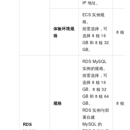
IP
地址。
ECS
实例规
格。
体验环境规
按需选择，可
8
核
1
格
选择
8
核
16
GB
和
8
核
32
GB。
RDS MySQL
实例的规格。
按需选择，可
选择
8
核
16
GB、8
核
32
GB
和
8
核
64
规格
GB。
8
核
1
RDS
实例与部
署自建
MySQL
的
RDS