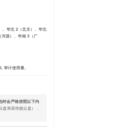
文戏情感细腻自然，动作戏激烈拳拳到肉，实现更强表演能力
支持中英文自由切换，具备更强的噪声鲁棒性
云聚AI 严选权益
SSL 证书
，一键激活高效办公新体验
精选AI产品，从模型到应用全链提效
堡垒机
AI 用量加速计划
应用
防火墙
、识别商机，让客服更高效、服务更出色。
新老同享，达量后返
）、华北
2（北京）、华北
（河源）、华南
3（广
千问办公
主机安全
NEW
的智能体编程平台
一站式AI生产力平台
AI 应用及服务市场
伶鹊
企业级人与Agent协作平台，接入和调度多个数字员工
智能客服平台，对话机器人、对话分析、智能外呼
AI 应用
QL
审计使用量
。
大模型服务平台百炼 - 全妙
大模型
应用创作平台
多模态内容创作工具，已接入 DeepSeek
自然语言处理
数据标注
包时会严格按照以下内
机器学习
云盘和高性能云盘），
息提取
与 AI 智能体进行实时音视频通话
从文本、图片、视频中提取结构化的属性信息
构建支持视频理解的 AI 音视频实时通话应用