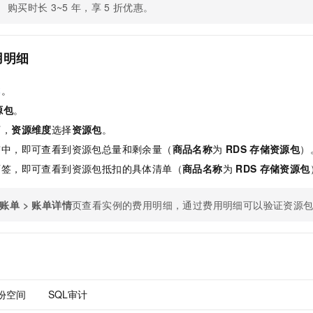
购买时长
3~5
年，享
5
折优惠。
用明细
本
。
源包
。
下，
资源维度
选择
资源包
。
签中，即可查看到资源包总量和剩余量（
商品名称
为
RDS
存储资源包
）
页签，即可查看到资源包抵扣的具体清单（
商品名称
为
RDS
存储资源包
账单
>
账单详情
页查看实例的费用明细，通过费用明细可以验证资源
份空间
SQL审计