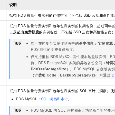
一个 AI 助手
即刻拥有 DeepSeek-R1 满血版
超强辅助，Bol
说明
在企业官网、通讯软件中为客户提供 AI 客服
多种方案随心选，轻松解锁专属 DeepSeek
抵扣
RDS
按量付费实例的存储空间（不包括
SSD
云盘和高性能
抵扣
RDS
按量付费实例和包年包月实例的长期备份（超过两年
以及
超出免费额度
的实例备份（不包括
SSD
云盘和高性能云盘
说明
您可在控制台实例详情页中的
基本信息
>
实例资源
RDS
提供的免费备份额度。
仅支持抵扣
RDS MySQL
高性能本地盘版实例、RDS S
例、RDS PostgreSQL
实例的异地备份空间（
计费
DdrOssStorageSize
）。
RDS MySQL
云盘版实例
（
计费项
Code：BackupStorageSize
）可通过
D
抵扣
RDS
按量付费实例和包年包月实例的
SQL
审计（洞察）使
RDS MySQL：
SQL
洞察和审计
。
说明
RDS MySQL
的
SQL
洞察和审计功能所产生的费用