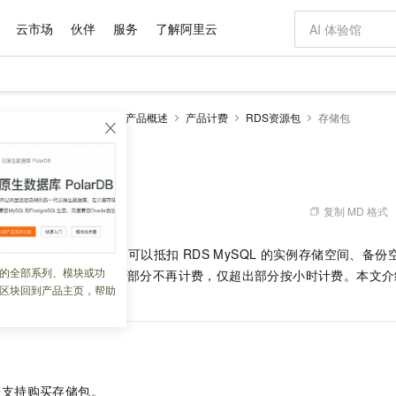
云市场
伙伴
服务
了解阿里云
AI 特惠
数据与 API
成为产品伙伴
企业增值服务
最佳实践
价格计算器
AI 场景体
基础软件
产品伙伴合
阿里云认证
市场活动
配置报价
大模型
RDS MySQL数据库
产品概述
产品计费
RDS资源包
存储包
自助选配和估算价格
新方式
域名与网站
睿译宝，AI翻译排版一步到位
智启 AI 普惠权益
产品生态集成认证中心
企业支持计划
云上春晚
千问官方 MaaS 平台，为开发者和 Agent 而生，新用户赠送 1 亿 + tokens 额度
云服务器 EC
Qwen Aud
AI Coding
阿里云Maa
2026 阿里云
为企业打
数据集
Windows
大模型认证
模型
NEW
NEW
交付可用成果
值低价云产品抢先购
提供智能易用的域名与建站服务
上传文档即自动完成翻译和格式还原
至高享 1亿+免费 tokens，加速 Al 应用落地
安全可靠、弹
智能编程，一键
产品生态伙伴
专家技术服务
云上奥运之旅
弹性计算合作
阿里云中企出
手机三要素
宝塔 Linux
全部认证
价格优势
有专属领域专家
对象存储 OSS
GLM-5.2：长任务时代开源旗舰模型
阿里云 OPC 创新助力计划
云数据库 RD
即刻拥有 DeepS
AI 电商营销
产品生态伙伴工作台
企业增值服务台
云栖战略参考
云存储合作计
云栖大会
身份实名认证
CentOS
训练营
推动算力普惠，释放技术红利
的大模型服务
最高返9万
多领域专家智能体,一键组建 AI 虚拟交付团队
至高百万元 Token 补贴，加速一人公司成长
稳定、安全、高性价比、高性能的云存储服务
真正可用的 1M 上下文,一次完成代码全链路开发
轻松解锁专属 Dee
从图文生成到
复制 MD 格式
 05:50:49
云上的中国
数据库合作计
活动全景
短信
Docker
图片和
站式影视创作平台
人工智能平台 PAI
Hermes Agent，打造自进化智能体
Token Plan 模型订阅计划
Qoder
5 分钟轻松部署
AI 广告创作
企业成长
大模型
NEW
信息公告
出的一种预付费资源包，可以抵扣
RDS MySQL
的实例存储空间、备份
看见新力量
云网络合作计
OCR 文字识别
JAVA
级电脑
证享300元代金券
可视化编排打通从文字构思到成片全链路闭环
一站式AI开发、训练和推理服务
自主进化，持久记忆，越用越聪明
Qwen3.8-Max 首发尝鲜，限时加量 10 倍，夜间低至2折
面向真实软件
图文、视频一
的全部系列、模块或功
Kimi-K3
HappyHors
SQL
审计使用量
，抵扣部分不再计费，仅超出部分按小时计费。本文介
NEW
魔搭 Mode
loud
服务实践
官网公告
区块回到产品主页，帮助
Kimi 最新旗舰模型，长程编程与推理利器
让文字生成流
金融模力时刻
Salesforce O
版
包。
发票查验
全能环境
Qoder CN
Claude Code + GStack 打造工程团队
千问办公，限时限量积分加倍
云原生数据库 P
低代码高效构
AI 建站
NEW
作计划
计划
创新中心
魔搭 ModelSc
健康状态
让AI从“聊天伙伴”进化为能干活的“数字员工”
覆盖公网/内网、递归/权威、移动APP等全场景解析服务
安装技能 GStack，拥有专属 AI 工程团队
你的AI工作搭子，覆盖日常办公高频场景
基于千问大模型等，支持代码智能生成、研发智能问答
0 代码专业建
客户案例
天气预报查询
操作系统
Deepseek-v4-pro
HappyHors
态合作计划
态智能体模型
旗舰 MoE 大模型，百万上下文与顶尖推理能力
图生视频，流
Compute
同享
容器服务 Kubernetes 版 ACK
万小智 AI 建站低至 15元/月
云防火墙
AI 短剧/漫剧
快递物流查询
WordPress
成为服务伙
高校合作
式云数据仓库
点，立即开启云上创新
提供一站式管理容器应用的 K8s 服务
送.CN域名，送备案服务码
云原生的云上
AI助力短剧
GLM-5.2
Wan2.7-T
号支持购买存储包。
Ubuntu