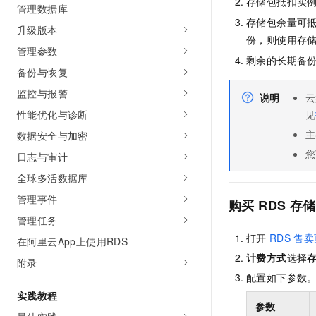
存储包抵扣实
管理数据库
存储包余量可
升级版本
份，则使用存
管理参数
剩余的长期备
备份与恢复
监控与报警
说明
云
见
性能优化与诊断
主
数据安全与加密
您
日志与审计
全球多活数据库
管理事件
购买
RDS
存储
管理任务
打开
RDS
售卖
在阿里云App上使用RDS
计费方式
选择
附录
配置如下参数
实践教程
参数