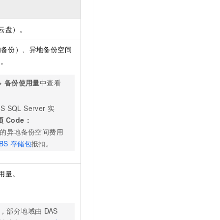
t.diy 一步搞定创意建站
构建大模型应用的安全防护体系
通过自然语言交互简化开发流程,全栈开发支持
通过阿里云安全产品对 AI 应用进行安全防护
云盘）。
的备份）、异地备份空间
）。
>
备份使用量
中查看
QL Server
实
项
Code：
的异地备份空间费用
BS
存储包
抵扣。
用量。
，部分地域由
DAS