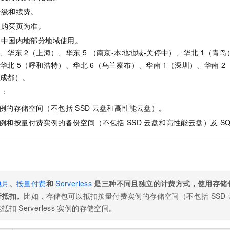
服务生态伙伴
视觉 Coding、空间感知、多模态思考等全面升级
1M上下文，专为长程任务能力而生
云工开物
企业应用
Night Plan 支持 Qwen 3.8-Max
AI 办公
NEW
升级和续费。
Red Hat
30+ 款产品免费体验
夜间 5 折，Qwen/Meoo/TokenPlan 客户专享
AI智能应用
科研合作
以购买页为准。
ERP
堂（旗舰版）
SUSE
智能客服
列中国内地部分地域使用。
AI 应用构建
大模型原生
CRM
2个月
自动承接线索
）、华东
2（上海）、华东
5 （南京-本地地域-关停中）、华北
1（青岛
建站小程序
、华北
5（呼和浩特）、华北
6（乌兰察布）、华南
1（深圳）、华南
2
Qoder
大模型服务平台百炼-应用模版
OA 办公系统
HOT
NEW
（成都）
。
面向真实软件
个人版上线、团队版降价；千问3.8-Max首发发尝鲜
丰富多元化的应用模版和解决方案
力提升
财税管理
模板建站
扣：
万有无界
大模型服务平台百炼-智能体
400电话
定制建站
例的存储空间（不包括
SSD
云盘和高性能云盘）。
的模型效果
灵活可视化地构建企业级 Agent
方案
广告营销
模板小程序
例和按量付费实例的备份空间（不包括
SSD
云盘和高性能云盘）
及
S
秒悟
人工智能平台 PAI
定制小程序
云端极速 AI 
新一代 AI 视频生成模型，深度适配广告营销等场景
AI Native 的算法工程平台，一站式完成建模、训练、推理服务部署
APP 开发
建站系统
包月
、
按量付费
和
Serverless
是三种不同且独立的计费方式，使用存储
行抵扣。
比如，存储包可以抵扣按量付费实例的存储空间（不包括
SSD
AI 应用
10分钟微调：让0.6B模型媲美235B模型
多模态数据信
能抵扣
Serverless
实例的存储空间。
依托云原生高可用架构,实现Dify私有化部署
用1%尺寸在特定领域达到大模型90%以上效果