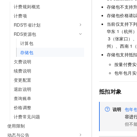
AI 产品 免费试用
网络
计费规则概览
安全
云开发大赛
存储包不支持
Tableau 订阅
1亿+ 大模型 tokens 和 
存储包价格请
计费项
可观测
入门学习赛
中间件
AI空中课堂在线直播课
140+云产品 免费试用
当前仅支持下
RDS节省计划
大模型服务
上云与迁云
产品新客免费试用，最长1
华东
1（杭州
数据库
RDS资源包
生态解决方案
3（张家口）
千问AI平台-Token Plan
企业出海
大模型ACA认证体验
计算包
大数据计算
州）、西南
1
助力企业全员 AI 认知与能
行业生态解决方案
存储包
存储包支持抵
政企业务
媒体服务
千问AI平台-模型体验
欠费说明
开发者生态解决方案
按量付费实
在线体验全尺寸、多种模态
企业服务与云通信
续费说明
AI 开发和 AI 应用解决
包年包月实
Happy 系列大模型
变更配置
域名与网站
退款说明
抵扣对象
终端用户计算
查询账单
Serverless
价格调整
大模型解决方案
说明
包年
计费常见问题
容进
开发工具
快速部署 Dify，高效搭建 
但不
使用限制
迁移与运维管理
动态与公告