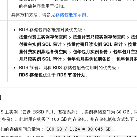
的存储包容量用于抵扣。
具体抵扣方法，请参见
存储包抵扣示例
。
RDS
存储包内各抵扣对象优先级：
按量付费主实例存储空间
>
按量付费只读实例存储空间
>
按
付费主实例
SQL
审计
>
按量付费只读实例
SQL
审计
>
按量
量付费实例异地备份空间
>
包年包月实例备份
>
包年包月主
月只读实例
SQL
审计
>
包年包月实例长期备份
>
包年包月
RDS
节省计划和
RDS
存储包配合使用时的优先级：
RDS
存储包
优先于
RDS
节省计划
。
例
DS
主实例（云盘
ESSD PL1、基础系列），实例存储空间为
60 GB
的备份）。此时用户购买了
100 GB
的存储包，则存储包抵扣方式如下
抵扣的存储空间总量为：
。
100 GB / 1.24 = 80.645 GB