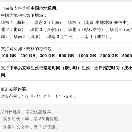
当前仅支持选择
中国内地通用
。
中国内地包括如下地域：
华东
1（杭州）、华东
2（上海）、华东
5 （南京-本地地域-关停中
北
2（北京）、华北
3（张家口）、华北
5（呼和浩特）、华北
6（乌
圳）、华南
2（河源）、华南
3（广州）、西南
1（成都）。
支持购买如下规格的存储包：
100 GB
、
200 GB
、
300 GB
、
500 GB
、
1000 GB
、
2000 GB
、
500
支持
下单后立即生效
或
指定时间（按小时）生效
，选择
指定时间（按
间
。
后单击
立即购买
。
时长范围：1
个月~11
个月、1
年~5
年。
购买时长越久，享受优惠越高：
购买时长
1
年，享
85
折优惠。
购买时长
2
年，享
7
折优惠。