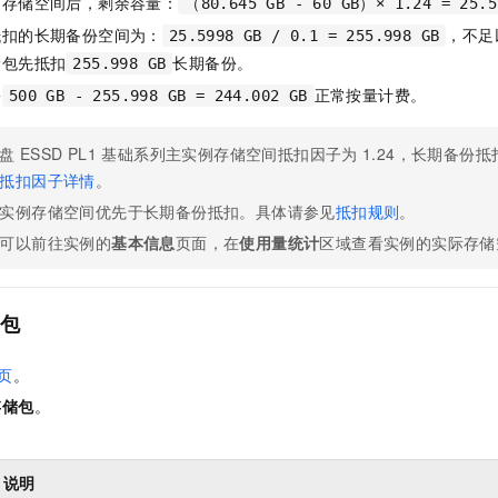
例存储空间后，剩余容量：
（80.645 GB - 60 GB）× 1.24 = 25.5
抵扣的长期备份空间为：
，不足
25.5998 GB / 0.1 = 255.998 GB
储包先抵扣
长期备份。
255.998 GB
份
正常按量计费。
500 GB - 255.998 GB = 244.002 GB
盘
ESSD PL1
基础系列主实例存储空间抵扣因子为
1.24，长期备份
抵扣因子详情
。
实例存储空间优先于长期备份抵扣。具体请参见
抵扣规则
。
可以前往实例的
基本信息
页面，在
使用量统计
区域查看实例的实际存储
包
页
。
存储包
。
。
说明