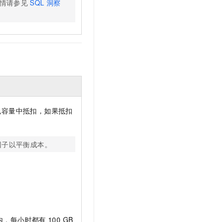
情请参见
SQL
洞察
包容量中抵扣，如果抵扣
因子以平衡成本。
内，每小时都有
100 GB