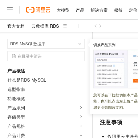
大模型
产品
解决方案
权益
定价
官方文档
云数据库 RDS
大模型
产品
解决方案
权益
定价
云市场
伙伴
服务
了解阿里云
精选产品
精选解决方案
普惠上云
产品定价
精选商城
成为销售伙伴
售前咨询
为什么选择阿里云
千问AI平台
云数据库 RDS
首页
RDS MySQL数据库
了解云产品的定价详情
切换产品系列
大模型服务平台百炼
千问办公，解锁你的工作
普惠上云 官方力荐
分销伙伴
在线服务
网站建设
什么是云计算
大
大模型服务与应用平台
企业级Agent产品，直接
云服务器38元/年起，超
存储包
咨询伙伴
多端小程序
技术领先
云上成本管理
售后服务
千问大模型
Agency Agents：拥
官方推荐返现计划
大模型
大模型
精选产品
精选解决方案
Salesforce 国际版订阅
稳定可靠
产品概述
管理和优化成本
多元化、高性能、安全可靠
推荐新用户得奖励，单订单
更新时间：
2026-05-07
销售伙伴合作计划
自助服务
什么是RDS MySQL
友盟天域
安全合规
人工智能与机器学习
AI
文本生成
无影云电脑
HappyHorse 打造一
云工开物
存储包是
RDS
推
无影生态合作计划
在线服务
选型指南
观测云
分析师报告
随时随地安全接入的云上超
高校专属算力普惠，学生认
计算
互联网应用开发
您可以在下拉框切换本产品
Qwen3.8-Max
份、异地备份）
和
HOT
功能概览
Salesforce On Alibaba C
工单服务
能，也可以点击左上角产品
智能体时代全能旗舰模型
Tuya 物联网平台阿里云
研究报告与白皮书
则及如何购买存储
云解析DNS
快速拥有专属 OpenClaw
Consulting Partner 合
大数据
容器
产品系列
您更高效阅读文档。
免费试用
短信专区
蓝凌 OA
Qwen3.7-Plus
存储类型
AI 大模型销售与服务生
现代化应用
存储
天池大赛
注意事项
能看、能想、能动手的多模
云原生大数据计算服务 Max
解决方案免费试用 新老
电子合同
产品规格
面向分析的企业级SaaS模
最高领取价值200元试用
安全
网络与CDN
AI 算法大赛
Qwen3-VL-Plus
产品计费
仅阿里云主账
畅捷通