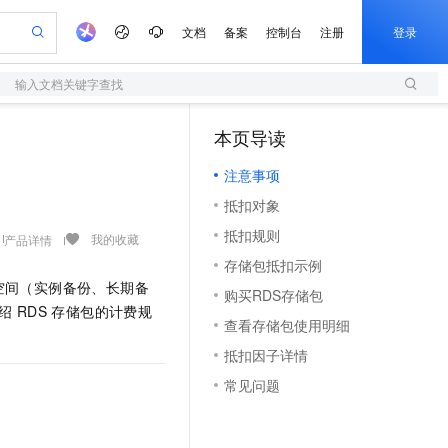
文档
备案
控制台
注册
登录
输入文档关键字查找
验
作计划
器
AI 活动
专业服务
服务伙伴合作计划
开发者社区
加入我们
服务平台百炼
阿里云 OPC 创新助力计划
本页导读
（1）
一站式生成采购清单，支持单品或批量购买
S
io：打造专属 AI 语音助手
S产品伙伴计划（繁花）
峰会
造的大模型服务与应用开发平台
轻量应用服务器
一句话生成原生可编辑精美 PPT 文稿
AI 生产力先锋
Al MaaS 服务伙伴赋能合作
域名
博文
Careers
至高可申请百万元
注意事项
性可伸缩的云计算服务
开启高性价比 AI 编程新体验
Qwen-Audio-3.0-Realtime 端到端实时语音角色扮演
输入一句话想法, 轻松生成专业的 PPT
先锋实践拓展 AI 生产力的边界
快速构建应用程序和网站，即刻迈出上云第一步
Token 补贴，五大权
计划
海大会
伙伴信用分合作计划
商标
问答
社会招聘
抵扣对象
益加速 OPC 成功
S
eek-V4-Pro
数字证书管理服务（原SSL证书）
一键部署幻兽帕鲁游戏服务器
飞天发布时刻
HOT
划
备案
电子书
校园招聘
抵扣规则
pSeek-V4-Pro
视频创作，一键激活电商全链路生产力
全托管，含MySQL、PostgreSQL、SQL Server、MariaDB多引擎
实现全站HTTPS，呈现可信的WEB访问
一键购买专属联机服务器，轻松开启游戏
所见，即是所愿
我的收藏
产品详情
更多支持
划
公司注册
镜像站
存储包抵扣示例
视频生成
语音识别与合成
专属 QwenPaw
短信服务
漫剧工坊：一站式动画创作平台
AI 实训营
HOT
空间（实例备份、长期备
合作伙伴培训与认证
购买RDS存储包
划
上云迁移
的智能体编程平台
站生成，高效打造优质广告素材
从聊天伙伴进化为能主动干活的本地数字员工
快速生产连贯的高质量长漫剧
从基础到进阶，Agent 创客手把手教你
国内短信简单易用，安全可靠，秒级触达，全球覆盖200+国家和地区。
e-1.1-T2V
Qwen3-TTS-Flash
绍
RDS
存储包的计费规
lScope
我要反馈
查询合作伙伴
查看存储包使用明细
畅细腻的高质量视频
离线语音合成大模型，多语言方言自适应，低延迟高稳定
n Alibaba Cloud ISV 合作
代维服务
olarDB
建企业门户网站
大数据开发治理平台 DataWorks
10 分钟搭建微信、支付宝小程序
抵扣因子详情
创新加速
ope
登录合作伙伴管理后台
我要建议
站，无忧落地极速上线
以可视化方式快速构建移动和 PC 门户网站
100%兼容MySQL、PostgreSQL，兼容Oracle，支持集中和分布式
高效部署网站，快速应用到小程序
Data Agent 驱动的一站式 Data+AI 开发治理平台
e-1.1-I2V
Cosyvoice-V3-Flash
常见问题
安全
畅自然，细节丰富
高表现力语音合成大模型，语音克隆听感自然
我要投诉
上云场景组合购
伴
边界网络安全防护产品
漫剧创作，剧本、分镜、视频高效生成
覆盖90%+业务场景，专享组合折扣价
2V
VPN
Fun-ASR