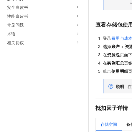
安全白皮书
性能白皮书
查看存储包使
常见问题
术语
登录
费用与成
相关协议
选择
账户
>
资
在
资源包
页面
在
实例汇总
页
单击
使用明细
说明
在
抵扣因子详情
存储空间
备