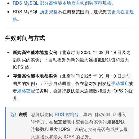
RDS MySQL
部分高性能本地盘主实例独享型规格
。
RDS MySQL
历史规格
不在调整范围内，建议您
变更为在售规
格
。
生效时间与方式
新购高性能本地盘实例
（
北京时间 2025
年
09
月
19
日
及之
后购买的实例）：自动提升为新的最大连接数默认值和最大
IOPS
值。
存量高性能本地盘实例
（
北京时间 2025
年
09
月
19
日
之前
购买的实例）：不会自动调整，仅在您对实例发起
手动重启
或
者
规格变配
任务时，会进行默认最大连接数和最大
IOPS
的提
升。
说明
您可以访问
RDS
控制台
，单击目标实例
ID
进入
详情页，在
配置信息
中查看当前实例的
规格默认
连接数
和
最大
IOPS
，以确定实例是否完成默认最
大连接数和最大
IOPS
的提升。