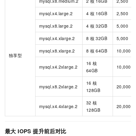
mysql.x8.medium.2
2
核 16GB
2,500
mysql.x4.large.2
4
核 16GB
2,500
mysql.x8.large.2
4
核 32GB
5,000
mysql.x4.xlarge.2
8
核 32GB
5,000
mysql.x8.xlarge.2
8
核 64GB
10,000
独享型
16
核
mysql.x4.2xlarge.2
10,000
64GB
16
核
mysql.x8.2xlarge.2
20,000
128GB
32
核
mysql.x4.4xlarge.2
20,000
128GB
最大
IOPS
提升前后对比