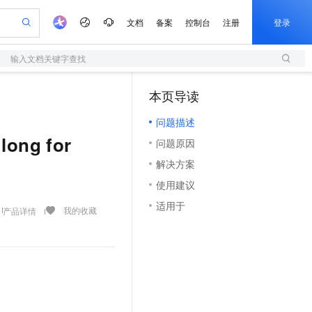
文档
备案
控制台
注册
登录
输入文档关键字查找
验
作计划
器
AI 活动
专业服务
服务伙伴合作计划
开发者社区
加入我们
服务平台百炼
阿里云 OPC 创新助力计划
本页导读
（1）
一站式生成采购清单，支持单品或批量购买
S
S产品伙伴计划（繁花）
峰会
造的大模型服务与应用开发平台
Qwen Audio：打造专属 AI 语音助手
轻量应用服务器
一句话生成原生可编辑精美 PPT 文稿
AI 生产力先锋
Al MaaS 服务伙伴赋能合作
域名
博文
Careers
NEW
至高可申请百万元
问题描述
性可伸缩的云计算服务
开启高性价比 AI 编程新体验
Qwen-Audio-3.0-Realtime 端到端实时语音角色扮演
输入一句话想法, 轻松生成专业的 PPT
先锋实践拓展 AI 生产力的边界
快速构建应用程序和网站，即刻迈出上云第一步
Token 补贴，五大权
计划
海大会
伙伴信用分合作计划
商标
问答
社会招聘
ong for
问题原因
益加速 OPC 成功
S
eek-V4-Pro
数字证书管理服务（原SSL证书）
一键部署幻兽帕鲁游戏服务器
飞天发布时刻
HOT
划
备案
电子书
校园招聘
解决方案
pSeek-V4-Pro
视频创作，一键激活电商全链路生产力
全托管，含MySQL、PostgreSQL、SQL Server、MariaDB多引擎
实现全站HTTPS，呈现可信的WEB访问
一键购买专属联机服务器，轻松开启游戏
所见，即是所愿
更多支持
划
公司注册
镜像站
使用建议
视频生成
语音识别与合成
专属 QwenPaw
短信服务
漫剧工坊：一站式动画创作平台
AI 实训营
HOT
合作伙伴培训与认证
适用于
划
上云迁移
的智能体编程平台
站生成，高效打造优质广告素材
从聊天伙伴进化为能主动干活的本地数字员工
快速生产连贯的高质量长漫剧
从基础到进阶，Agent 创客手把手教你
国内短信简单易用，安全可靠，秒级触达，全球覆盖200+国家和地区。
我的收藏
产品详情
e-1.1-T2V
Qwen3-TTS-Flash
lScope
我要反馈
查询合作伙伴
畅细腻的高质量视频
离线语音合成大模型，多语言方言自适应，低延迟高稳定
n Alibaba Cloud ISV 合作
代维服务
olarDB
建企业门户网站
大数据开发治理平台 DataWorks
10 分钟搭建微信、支付宝小程序
创新加速
ope
登录合作伙伴管理后台
我要建议
站，无忧落地极速上线
以可视化方式快速构建移动和 PC 门户网站
100%兼容MySQL、PostgreSQL，兼容Oracle，支持集中和分布式
高效部署网站，快速应用到小程序
Data Agent 驱动的一站式 Data+AI 开发治理平台
e-1.1-I2V
Cosyvoice-V3-Flash
安全
畅自然，细节丰富
高表现力语音合成大模型，语音克隆听感自然
我要投诉
上云场景组合购
伴
边界网络安全防护产品
漫剧创作，剧本、分镜、视频高效生成
覆盖90%+业务场景，专享组合折扣价
2V
VPN
Fun-ASR