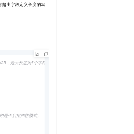
t.diy 一步搞定创意建站
构建大模型应用的安全防护体系
有超出字段定义长度的写
通过自然语言交互简化开发流程,全栈开发支持
通过阿里云安全产品对 AI 应用进行安全防护
CHAR，最大长度为5个字符）。
式，例如是否启用严格模式。