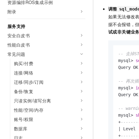
资源编排ROS集成示例
调整
sql_mod
附录
如果无法修改
据不会报错，
服务支持
试或非关键业
安全白皮书
性能白皮书
常见问题
-- 去掉S
mysql
>
s
购买/付费
Query OK
连接/网络
-- 再次
迁移/同步/订阅
mysql
>
i
备份/恢复
Query OK
只读实例/读写分离
-- war
性能/空间/内存
mysql
>
s
账号/权限
+
-------
数据库
|
 Level 
+
-------
日志