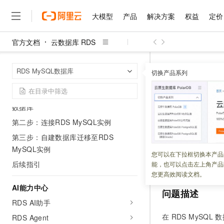
产品计费
大模型
产品
解决方案
权益
定价
使用限制
动态与公告
官方文档
云数据库 RDS
大模型
产品
解决方案
权益
定价
云市场
伙伴
服务
了解阿里云
精选产品
精选解决方案
普惠上云
产品定价
精选商城
成为销售伙伴
售前咨询
为什么选择阿里云
千问AI平台
快速入门
云数据库 RDS
首页
RDS MySQL数据库
了解云产品的定价详情
切换产品系列
RDS MySQL写入数据报错
大模型服务平台百炼
千问办公，解锁你的工作
普惠上云 官方力荐
分销伙伴
在线服务
网站建设
什么是云计算
大
准备工作
大模型服务与应用平台
企业级Agent产品，直接
云服务器38元/年起，超
第一步：创建RDS MySQL实例与配置
咨询伙伴
多端小程序
技术领先
RDS MySQ
云上成本管理
售后服务
数据库
千问大模型
Agency Agents：拥
官方推荐返现计划
大模型
大模型
精选产品
精选解决方案
Salesforce 国际版订阅
稳定可靠
管理和优化成本
多元化、高性能、安全可靠
推荐新用户得奖励，单订单
column
第二步：连接RDS MySQL实例
销售伙伴合作计划
自助服务
友盟天域
安全合规
人工智能与机器学习
AI
文本生成
第三步：自建数据库迁移至RDS
无影云电脑
HappyHorse 打造一
云工开物
无影生态合作计划
在线服务
MySQL实例
观测云
分析师报告
随时随地安全接入的云上超
高校专属算力普惠，学生认
更新时间：
2025-07-17
计算
互联网应用开发
您可以在下拉框切换本产品
Qwen3.8-Max
HOT
Salesforce On Alibaba C
工单服务
后续指引
能，也可以点击左上角产品
智能体时代全能旗舰模型
Tuya 物联网平台阿里云
研究报告与白皮书
云解析DNS
快速拥有专属 OpenClaw
Consulting Partner 合
大数据
容器
您更高效阅读文档。
免费试用
短信专区
蓝凌 OA
Qwen3.7-Plus
AI能力中心
AI 大模型销售与服务生
问题描述
现代化应用
存储
天池大赛
能看、能想、能动手的多模
云原生大数据计算服务 Max
解决方案免费试用 新老
RDS AI助手
电子合同
面向分析的企业级SaaS模
最高领取价值200元试用
安全
网络与CDN
在
RDS MySQL
数
AI 算法大赛
Qwen3-VL-Plus
RDS Agent
畅捷通