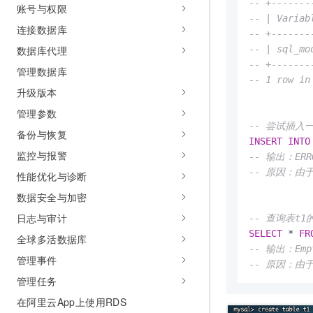
-- +-------
账号与权限
-- | Variab
连接数据库
-- +-------
数据库代理
-- | sql_mo
-- +-------
管理数据库
-- 1 row in
升级版本
管理参数
-- 尝试插入
备份与恢复
INSERT
INTO
监控与报警
-- 输出：ERROR
-- 原因：由于
性能优化与诊断
数据安全与加密
日志与审计
-- 查询表t
SELECT
*
FR
全球多活数据库
-- 输出：Empt
管理事件
-- 原因：
管理任务
在阿里云App上使用RDS