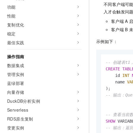
10 分钟在聊天系统中增加
不同客户端可
专有云
功能
入才会触发问
性能
客户端
A
复制优化
客户端
B
稳定
示例如下：
最佳实践
操作指南
-- 创建表t
数据集成
CREATE
TABL
管理实例
    id 
INT
    name 
VA
蓝绿部署
向量存储
-- 输出：Quer
DuckDB分析实例
Serverless
-- 查看当前数
RDS原生复制
SHOW
 VARIAB
变更实例
-- 输出：返回