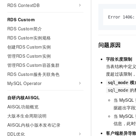
AI 产品 免费试用
RDS ContextDB
网络
安全
云开发大赛
Tableau 订阅
1亿+ 大模型 tokens 和 
可观测
入门学习赛
Error 1406:
中间件
RDS Custom
AI空中课堂在线直播课
140+云产品 免费试用
大模型服务
RDS Custom简介
上云与迁云
产品新客免费试用，最长1
数据库
生态解决方案
RDS Custom实例规格
千问AI平台-Token Plan
企业出海
大模型ACA认证体验
大数据计算
问题原因
创建RDS Custom实例
助力企业全员 AI 认知与能
行业生态解决方案
政企业务
管理RDS Custom实例
媒体服务
千问AI平台-模型体验
字段长度限制
开发者生态解决方案
管理RDS Custom容器集群
在线体验全尺寸、多种模态
当表结构中定
企业服务与云通信
AI 开发和 AI 应用解决
度超过该限制
RDS Custom服务关联角色
Happy 系列大模型
域名与网站
模
MySQL Operator
sql_mode
的
sql_mode
终端用户计算
自研内核AliSQL
当
MySQL
Serverless
AliSQL功能概览
大模型解决方案
据超出字段
大版本生命周期说明
当
MySQL
开发工具
快速部署 Dify，高效搭建 
信息，此时
AliSQL内核小版本发布记录
迁移与运维管理
客户端差异导
DDL优化