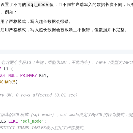
一个 AI 助手
即刻拥有 DeepSeek-R1 满血版
超强辅助，Bol
能设置了不同的
值，且不同客户端写入的数据长度不同，只
sql_mode
在企业官网、通讯软件中为客户提供 AI 客服
多种方案随心选，轻松解锁专属 DeepSeek
题。例如：
启用了严格模式，写入超长数据会报错。
未启用严格模式，写入超长数据会被截断且不报错，但数据并不完整。
1，包含两个字段id（主键，类型为INT，不能为空）、name（类型为VAR
E
 t1 (

NOT
NULL
PRIMARY
 KEY,

RCHAR
(
5
)

y OK, 0 rows affected (0.01 sec)
据库的SQL模式（sql_mode），sql_mode决定了MySQL的行为模
LES 
LIKE
'sql_mode'
STRICT_TRANS_TABLES表示启用了严格模式。