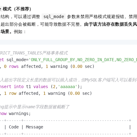
模式（不推荐）
e
表结构，可以通过调整
参数来禁用严格模式规避报错。禁
sql_mode
但超出部分会被截断，可能导致数据不完整。
由于该方法存在数据丢失
务场景。
例如：
TRICT_TRANS_TABLES严格事务模式
et
 sql_mode
=
'ONLY_FULL_GROUP_BY,NO_ZERO_IN_DATE,NO_ZERO_
, 
0
rows
 affected, 
1
 warning (
0.00
 sec)

插入超出字段定义长度的数据可以插入成功，但MySQL客户端写入可以看到有w
nsert
into
 t1 
values
 (
2
,
'aaaaaa'
);

, 
1
row
 affected, 
1
 warning (
0.00
 sec)

ning提示中显示name字段数据被截断了
how
--+------+-------------------------------------------+
  
|
 Code 
|
 Message                                   
|
--+------+-------------------------------------------+