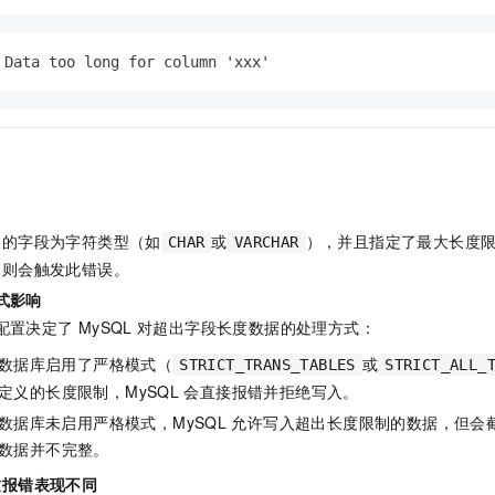
服务生态伙伴
视觉 Coding、空间感知、多模态思考等全面升级
1M上下文，专为长程任务能力而生
云工开物
企业应用
Night Plan 支持 Qwen 3.8-Max
AI 办公
NEW
Red Hat
30+ 款产品免费体验
夜间 5 折，Qwen/Meoo/TokenPlan 客户专享
AI智能应用
科研合作
ERP
 Data too long for column 'xxx'
堂（旗舰版）
SUSE
智能客服
AI 应用构建
大模型原生
CRM
2个月
自动承接线索
建站小程序
Qoder
大模型服务平台百炼-应用模版
OA 办公系统
HOT
NEW
面向真实软件
个人版上线、团队版降价；千问3.8-Max首发发尝鲜
丰富多元化的应用模版和解决方案
力提升
财税管理
模板建站
万有无界
大模型服务平台百炼-智能体
400电话
定制建站
的模型效果
灵活可视化地构建企业级 Agent
义的字段为字符类型（如
或
），并且指定了最大长度
CHAR
VARCHAR
方案
广告营销
模板小程序
，则会触发此错误。
秒悟
人工智能平台 PAI
式影响
定制小程序
云端极速 AI 
新一代 AI 视频生成模型，深度适配广告营销等场景
AI Native 的算法工程平台，一站式完成建模、训练、推理服务部署
配置决定了
MySQL
对超出字段长度数据的处理方式：
APP 开发
数据库启用了严格模式（
或
STRICT_TRANS_TABLES
STRICT_ALL_
建站系统
定义的长度限制，MySQL
会直接报错并拒绝写入。
数据库未启用严格模式，MySQL
允许写入超出长度限制的数据，但会
AI 应用
10分钟微调：让0.6B模型媲美235B模型
多模态数据信
数据并不完整。
依托云原生高可用架构,实现Dify私有化部署
用1%尺寸在特定领域达到大模型90%以上效果
致报错表现不同