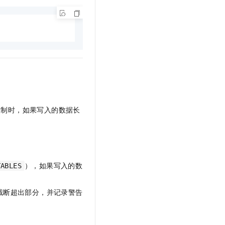
文戏情感细腻自然，动作戏激烈拳拳到肉，实现更强表演能力
支持中英文自由切换，具备更强的噪声鲁棒性
云聚AI 严选权益
SSL 证书
，一键激活高效办公新体验
精选AI产品，从模型到应用全链提效
堡垒机
AI 用量加速计划
应用
防火墙
、识别商机，让客服更高效、服务更出色。
新老同享，达量后返
千问办公
主机安全
NEW
的智能体编程平台
一站式AI生产力平台
AI 应用及服务市场
伶鹊
企业级人与Agent协作平台，接入和调度多个数字员工
智能客服平台，对话机器人、对话分析、智能外呼
限制时，如果写入的数据长
AI 应用
大模型服务平台百炼 - 全妙
大模型
应用创作平台
多模态内容创作工具，已接入 DeepSeek
自然语言处理
），如果写入的数
TABLES
数据标注
机器学习
截断超出部分，并记录警告
息提取
与 AI 智能体进行实时音视频通话
从文本、图片、视频中提取结构化的属性信息
构建支持视频理解的 AI 音视频实时通话应用