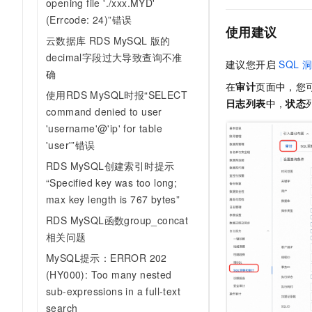
opening file './xxx.MYD'
(Errcode: 24)”错误
使用建议
云数据库 RDS MySQL 版的
decimal字段过大导致查询不准
建议您开启
SQL
洞
确
在
审计
页面中，您
使用RDS MySQL时报“SELECT
日志列表
中，
状态
command denied to user
'username'@'ip' for table
'user'”错误
RDS MySQL创建索引时提示
“Specified key was too long;
max key length is 767 bytes”
RDS MySQL函数group_concat
相关问题
MySQL提示：ERROR 202
(HY000): Too many nested
sub-expressions in a full-text
search