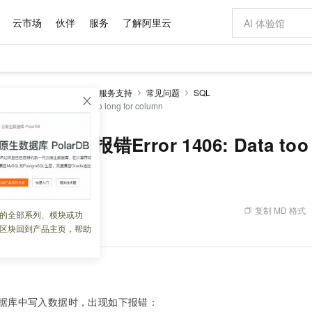
云市场
伙伴
服务
了解阿里云
AI 特惠
数据与 API
成为产品伙伴
企业增值服务
最佳实践
价格计算器
AI 场景体
基础软件
产品伙伴合
阿里云认证
市场活动
配置报价
大模型
RDS MySQL数据库
服务支持
常见问题
SQL
自助选配和估算价格
Error 1406: Data too long for column
新方式
域名与网站
睿译宝，AI翻译排版一步到位
智启 AI 普惠权益
产品生态集成认证中心
企业支持计划
云上春晚
千问官方 MaaS 平台，为开发者和 Agent 而生，新用户赠送 1 亿 + tokens 额度
云服务器 EC
AI Coding
阿里云Maa
2026 阿里云
为企业打
数据集
Windows
大模型认证
模型
NEW
交付可用成果
值低价云产品抢先购
提供智能易用的域名与建站服务
上传文档即自动完成翻译和格式还原
至高享 1亿+免费 tokens，加速 Al 应用落地
安全可靠、弹
智能编程，一键
产品生态伙伴
专家技术服务
云上奥运之旅
弹性计算合作
阿里云中企出
手机三要素
宝塔 Linux
全部认证
L写入数据报错Error 1406: Data too l
价格优势
有专属领域专家
对象存储 OSS
GLM-5.2：长任务时代开源旗舰模型
阿里云 OPC 创新助力计划
云数据库 RD
即刻拥有 DeepS
AI 电商营销
产品生态伙伴工作台
企业增值服务台
云栖战略参考
云存储合作计
云栖大会
身份实名认证
CentOS
训练营
推动算力普惠，释放技术红利
的大模型服务
最高返9万
多领域专家智能体,一键组建 AI 虚拟交付团队
至高百万元 Token 补贴，加速一人公司成长
稳定、安全、高性价比、高性能的云存储服务
真正可用的 1M 上下文,一次完成代码全链路开发
轻松解锁专属 Dee
从图文生成到
云上的中国
数据库合作计
活动全景
短信
Docker
图片和
站式影视创作平台
人工智能平台 PAI
Hermes Agent，打造自进化智能体
Token Plan 模型订阅计划
Qoder
5 分钟轻松部署
AI 广告创作
企业成长
大模型
NEW
信息公告
看见新力量
云网络合作计
OCR 文字识别
JAVA
级电脑
证享300元代金券
可视化编排打通从文字构思到成片全链路闭环
一站式AI开发、训练和推理服务
自主进化，持久记忆，越用越聪明
Qwen3.8-Max 首发尝鲜，限时加量 10 倍，夜间低至2折
面向真实软件
图文、视频一
复制 MD 格式
 07:46:22
的全部系列、模块或功
Kimi-K3
HappyHors
NEW
魔搭 Mode
loud
服务实践
官网公告
区块回到产品主页，帮助
Kimi 最新旗舰模型，长程编程与推理利器
让文字生成流
金融模力时刻
Salesforce O
版
发票查验
全能环境
Qoder CN
Claude Code + GStack 打造工程团队
千问办公，限时限量积分加倍
云原生数据库 P
低代码高效构
AI 建站
NEW
作计划
计划
创新中心
魔搭 ModelSc
健康状态
让AI从“聊天伙伴”进化为能干活的“数字员工”
覆盖公网/内网、递归/权威、移动APP等全场景解析服务
安装技能 GStack，拥有专属 AI 工程团队
你的AI工作搭子，覆盖日常办公高频场景
基于千问大模型等，支持代码智能生成、研发智能问答
0 代码专业建
客户案例
天气预报查询
操作系统
Deepseek-v4-pro
HappyHors
态合作计划
态智能体模型
旗舰 MoE 大模型，百万上下文与顶尖推理能力
图生视频，流
Compute
同享
容器服务 Kubernetes 版 ACK
万小智 AI 建站低至 15元/月
云防火墙
AI 短剧/漫剧
快递物流查询
WordPress
成为服务伙
高校合作
式云数据仓库
点，立即开启云上创新
提供一站式管理容器应用的 K8s 服务
送.CN域名，送备案服务码
云原生的云上
AI助力短剧
据库中写入数据时，出现如下报错：
GLM-5.2
Wan2.7-T
Ubuntu