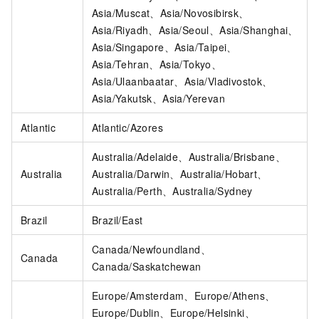
Asia/Muscat、Asia/Novosibirsk、
Asia/Riyadh、Asia/Seoul、Asia/Shanghai、
Asia/Singapore、Asia/Taipei、
Asia/Tehran、Asia/Tokyo、
Asia/Ulaanbaatar、Asia/Vladivostok、
Asia/Yakutsk、Asia/Yerevan
Atlantic
Atlantic/Azores
Australia/Adelaide、Australia/Brisbane、
Australia
Australia/Darwin、Australia/Hobart、
Australia/Perth、Australia/Sydney
Brazil
Brazil/East
Canada/Newfoundland、
Canada
Canada/Saskatchewan
Europe/Amsterdam、Europe/Athens、
Europe/Dublin、Europe/Helsinki、