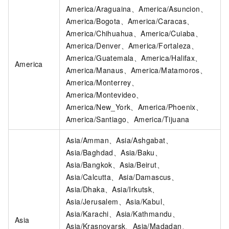
America/Araguaina、America/Asuncion、
America/Bogota、America/Caracas、
America/Chihuahua、America/Cuiaba、
America/Denver、America/Fortaleza、
America/Guatemala、America/Halifax、
America
America/Manaus、America/Matamoros、
America/Monterrey、
America/Montevideo、
America/New_York、America/Phoenix、
America/Santiago、America/Tijuana
Asia/Amman、Asia/Ashgabat、
Asia/Baghdad、Asia/Baku、
Asia/Bangkok、Asia/Beirut、
Asia/Calcutta、Asia/Damascus、
Asia/Dhaka、Asia/Irkutsk、
Asia/Jerusalem、Asia/Kabul、
Asia/Karachi、Asia/Kathmandu、
Asia
Asia/Krasnoyarsk、Asia/Madadan、