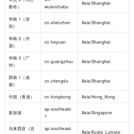
Asia/Shanghai
察布）
wulanchabu
华南
1（深
cn-shenzhen
Asia/Shanghai
圳）
华南
2（河
cn-heyuan
Asia/Shanghai
源）
华南
3（广
cn-guangzhou
Asia/Shanghai
州）
西南
1（成
cn-chengdu
Asia/Shanghai
都）
中国（香港）
cn-hongkong
Asia/Hong_Kong
ap-southeast-
新加坡
Asia/Singapore
1
马来西亚（吉
ap-southeast-
Asia/Kuala_Lumpur