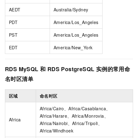
AEDT
Australia/Sydney
PDT
America/Los_Angeles
PST
America/Los_Angeles
EDT
America/New_York
RDS MySQL
和
RDS PostgreSQL
实例的常用命
名时区清单
区域
命名时区
Africa/Cairo、Africa/Casablanca、
Africa/Harare、Africa/Monrovia、
Africa
Africa/Nairobi、Africa/Tripoli、
Africa/Windhoek