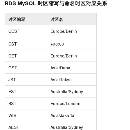
RDS MySQL
时区缩写与命名时区对应关系
时区缩写
时区名
CEST
Europe/Berlin
CST
+08:00
CET
Europe/Berlin
GST
Asia/Dubai
JST
Asia/Tokyo
EST
Australia/Sydney
BST
Europe/London
WIB
Asia/Jakarta
AEST
Australia/Sydney