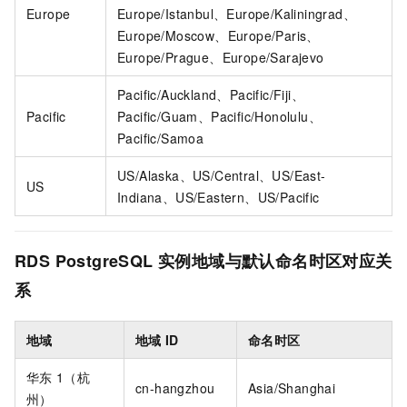
Europe
Europe/Istanbul、Europe/Kaliningrad、
Europe/Moscow、Europe/Paris、
Europe/Prague、Europe/Sarajevo
Pacific/Auckland、Pacific/Fiji、
Pacific
Pacific/Guam、Pacific/Honolulu、
Pacific/Samoa
US/Alaska、US/Central、US/East-
US
Indiana、US/Eastern、US/Pacific
RDS PostgreSQL
实例地域与默认命名时区对应关
系
地域
地域
ID
命名时区
华东
1（杭
cn-hangzhou
Asia/Shanghai
州）