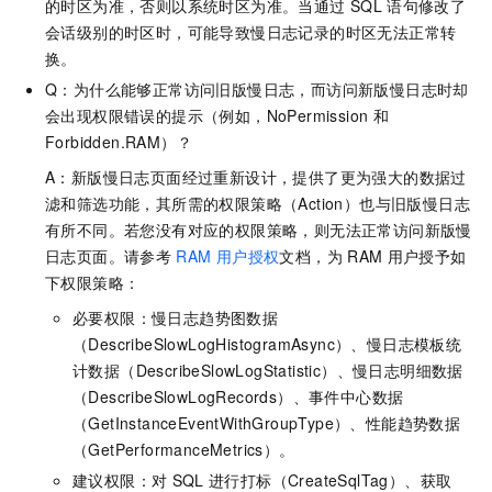
的时区为准，否则以系统时区为准。当通过
SQL
语句修改了
会话级别的时区时，可能导致慢日志记录的时区无法正常转
换。
Q：为什么能够正常访问旧版慢日志，而访问新版慢日志时却
会出现权限错误的提示（例如，NoPermission
和
Forbidden.RAM）？
A：新版慢日志页面经过重新设计，提供了更为强大的数据过
滤和筛选功能，其所需的权限策略（Action）也与旧版慢日志
有所不同。若您没有对应的权限策略，则无法正常访问新版慢
日志页面。请参考
RAM
用户授权
文档，为
RAM
用户授予如
下权限策略：
必要权限：慢日志趋势图数据
（DescribeSlowLogHistogramAsync）、慢日志模板统
计数据（DescribeSlowLogStatistic）、慢日志明细数据
（DescribeSlowLogRecords）、事件中心数据
（GetInstanceEventWithGroupType）、性能趋势数据
（GetPerformanceMetrics）。
建议权限：对
SQL
进行打标（CreateSqlTag）、获取