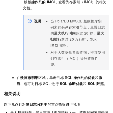
模板
操作
列的
IMCI
，查看列存索引（IMCI）的相关
文档。
说明
当
PolarDB MySQL
版
数据库实
例未购买列存索引节点，且慢日志
的
最大执行时间
超过
20
秒，
最大
扫描行
超过
20
万行时，显示
IMCI
按钮。
对于大数据量复杂查询，推荐使用
列存索引（IMCI）提升查询性
能。
在
慢日志明细
区域，单击目标
SQL
操作
列的
优化
和
限
流
，也可对目标
SQL
进行
SQL
诊断优化
和
SQL
限流
。
相关说明
以下几点针对
慢日志分析
中的重点指标进行说明：
最大扫描行数：慢日志统计中的指标之一。查询时间范围内慢