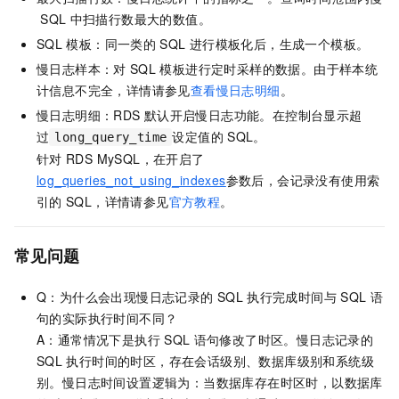
SQL
中扫描行数最大的数值。
SQL
模板：同一类的
SQL
进行模板化后，生成一个模板。
慢日志样本：对
SQL
模板进行定时采样的数据。由于样本统
计信息不完全，详情请参见
查看慢日志明细
。
慢日志明细：RDS
默认开启慢日志功能。在控制台显示超
过
设定值的
SQL。
long_query_time
针对
RDS MySQL，在开启了
log_queries_not_using_indexes
参数后，会记录没有使用索
引的
SQL，详情请参见
官方教程
。
常见问题
Q：为什么会出现慢日志记录的
SQL
执行完成时间与
SQL
语
句的实际执行时间不同？
A：通常情况下是执行
SQL
语句修改了时区。慢日志记录的
SQL
执行时间的时区，存在会话级别、数据库级别和系统级
别。慢日志时间设置逻辑为：当数据库存在时区时，以数据库