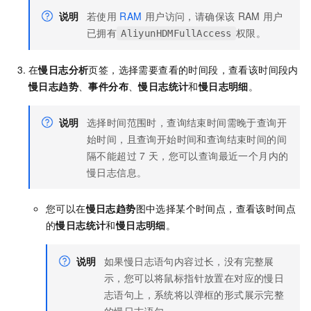
说明
若使用
RAM
用户访问，请确保该
RAM
用户
已拥有
权限。
AliyunHDMFullAccess
在
慢日志分析
页签，选择需要查看的时间段，查看该时间段内
慢日志趋势
、
事件分布
、
慢日志统计
和
慢日志明细
。
说明
选择时间范围时，查询结束时间需晚于查询开
始时间，且查询开始时间和查询结束时间的间
隔不能超过
7
天，您可以查询最近一个月内的
慢日志信息。
您可以在
慢日志趋势
图中选择某个时间点，查看该时间点
的
慢日志统计
和
慢日志明细
。
说明
如果慢日志语句内容过长，没有完整展
示，您可以将鼠标指针放置在对应的慢日
志语句上，系统将以弹框的形式展示完整