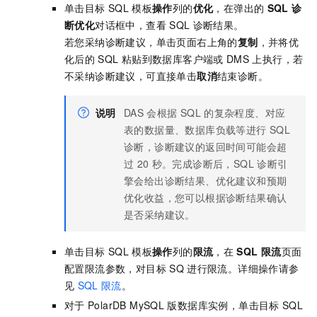
单击目标
SQL
模板
操作
列的
优化
，在弹出的
SQL
诊
断优化
对话框中，查看
SQL
诊断结果。
若您采纳诊断建议，单击页面右上角的
复制
，并将优
化后的
SQL
粘贴到数据库客户端或
DMS
上执行，若
不采纳诊断建议，可直接单击
取消
结束诊断。
说明
DAS
会根据
SQL
的复杂程度、对应
表的数据量、数据库负载等进行
SQL
诊断，诊断建议的返回时间可能会超
过
20
秒。完成诊断后，SQL
诊断引
擎会给出诊断结果、优化建议和预期
优化收益，您可以根据诊断结果确认
是否采纳建议。
单击目标
SQL
模板
操作
列的
限流
，在
SQL
限流
页面
配置限流参数，对目标
SQ
进行限流。详细操作请参
见
SQL
限流
。
对于
PolarDB MySQL
版
数据库实例，单击目标
SQL