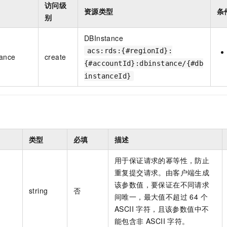
访问级
资源类型
条
别
DBInstance
acs:rds:{#regionId}:
tance
create
{#accountId}:dbinstance/{#db
instanceId}
类型
必填
描述
用于保证请求的幂等性，防止
重复提交请求。由客户端生成
该参数值，要保证在不同请求
string
否
间唯一，最大值不超过 64 个
ASCII 字符，且该参数值中不
能包含非 ASCII 字符。