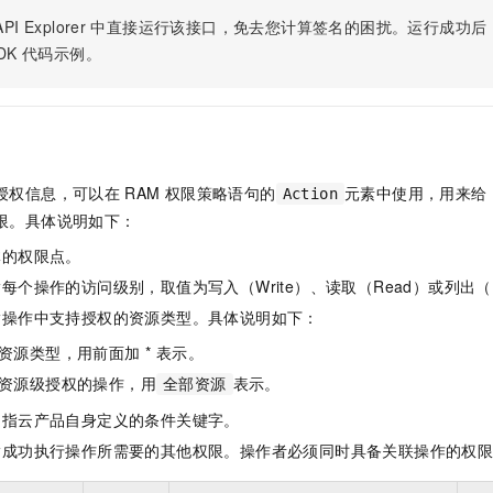
一个 AI 助手
即刻拥有 DeepSeek-R1 满血版
超强辅助，Bol
PI Explorer
中直接运行该接口，免去您计算签名的困扰。运行成功后，OpenA
在企业官网、通讯软件中为客户提供 AI 客服
多种方案随心选，轻松解锁专属 DeepSeek
DK
代码示例。
授权信息，可以在
RAM
权限策略语句的
元素中使用，用来给
Action
限。具体说明如下：
体的权限点。
每个操作的访问级别，取值为写入（Write）、读取（Read）或列出（L
指操作中支持授权的资源类型。具体说明如下：
资源类型，用前面加 * 表示。
资源级授权的操作，用
表示。
全部资源
是指云产品自身定义的条件关键字。
指成功执行操作所需要的其他权限。操作者必须同时具备关联操作的权