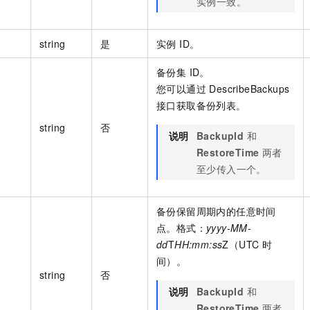
实例一致。
string
是
实例 ID。
备份集 ID。
您可以通过 DescribeBackups
接口获取备份列表。
string
否
说明
BackupId
和
RestoreTime
两者
至少传入一个。
备份保留周期内的任意时间
点。格式：
yyyy-MM-
dd
T
HH:mm:ss
Z（UTC 时
间）。
string
否
说明
BackupId
和
RestoreTime
两者