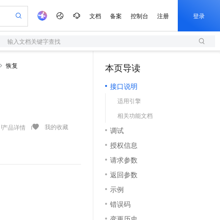
文档
备案
控制台
注册
登录
输入文档关键字查找
验
作计划
器
AI 活动
专业服务
服务伙伴合作计划
开发者社区
加入我们
服务平台百炼
阿里云 OPC 创新助力计划
恢复
本页导读
（1）
一站式生成采购清单，支持单品或批量购买
S
可编辑精美 PPT 文稿
S产品伙伴计划（繁花）
峰会
造的大模型服务与应用开发平台
轻量应用服务器
Agency Agents：拥有专属领域专家
AI 生产力先锋
Al MaaS 服务伙伴赋能合作
域名
博文
Careers
至高可申请百万元
接口说明
性可伸缩的云计算服务
 轻松生成专业的 PPT
开启高性价比 AI 编程新体验
先锋实践拓展 AI 生产力的边界
快速构建应用程序和网站，即刻迈出上云第一步
多领域专家智能体,一键组建 AI 虚拟交付团队
Token 补贴，五大权
计划
海大会
伙伴信用分合作计划
商标
问答
社会招聘
适用引擎
益加速 OPC 成功
S
帕鲁游戏服务器
数字证书管理服务（原SSL证书）
HappyHorse 打造一站式影视创作平台
飞天发布时刻
HOT
划
备案
电子书
校园招聘
相关功能文档
联机服务器，轻松开启游戏
视频创作，一键激活电商全链路生产力
全托管，含MySQL、PostgreSQL、SQL Server、MariaDB多引擎
实现全站 HTTPS，呈现可信的 Web 访问
所见，即是所愿
可视化编排打通从文字构思到成片全链路闭环
更多支持
我的收藏
产品详情
划
公司注册
镜像站
调试
视频生成
语音识别与合成
 智能体与工作流应用
短信服务
漫剧工坊：一站式动画创作平台
AI 实训营
合作伙伴培训与认证
授权信息
划
上云迁移
的智能体编程平台
站生成，高效打造优质广告素材
通过阿里云百炼高效搭建AI应用,助力高效开发
快速生产连贯的高质量长漫剧
从基础到进阶，Agent 创客手把手教你
国内短信简单易用，安全可靠，秒级触达，全球覆盖200+国家和地区。
e-1.1-T2V
Qwen3-TTS-Flash
lScope
我要反馈
查询合作伙伴
请求参数
畅细腻的高质量视频
离线语音合成大模型，多语言方言自适应，低延迟高稳定
n Alibaba Cloud ISV 合作
代维服务
olarDB
建企业门户网站
大数据开发治理平台 DataWorks
10 分钟搭建微信、支付宝小程序
返回参数
创新加速
ope
登录合作伙伴管理后台
我要建议
站，无忧落地极速上线
以可视化方式快速构建移动和 PC 门户网站
100%兼容MySQL、PostgreSQL，兼容Oracle，支持集中和分布式
高效部署网站，快速应用到小程序
Data Agent 驱动的一站式 Data+AI 开发治理平台
e-1.1-I2V
Cosyvoice-V3-Flash
示例
安全
畅自然，细节丰富
高表现力语音合成大模型，语音克隆听感自然
我要投诉
上云场景组合购
伴
错误码
边界网络安全防护产品
漫剧创作，剧本、分镜、视频高效生成
覆盖90%+业务场景，专享组合折扣价
2V
VPN
Fun-ASR
变更历史