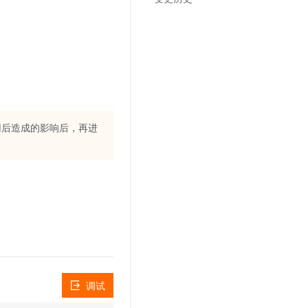
文戏情感细腻自然，动作戏激烈拳拳到肉，实现更强表演能力
支持中英文自由切换，具备更强的噪声鲁棒性
云聚AI 严选权益
SSL 证书
，一键激活高效办公新体验
精选AI产品，从模型到应用全链提效
堡垒机
AI 用量加速计划
应用
防火墙
、识别商机，让客服更高效、服务更出色。
新老同享，达量后返
千问办公
主机安全
NEW
的智能体编程平台
一站式AI生产力平台
AI 应用及服务市场
用后造成的影响后，再进
伶鹊
企业级人与Agent协作平台，接入和调度多个数字员工
智能客服平台，对话机器人、对话分析、智能外呼
AI 应用
大模型服务平台百炼 - 全妙
大模型
应用创作平台
多模态内容创作工具，已接入 DeepSeek
自然语言处理
数据标注
机器学习
息提取
与 AI 智能体进行实时音视频通话
调试
从文本、图片、视频中提取结构化的属性信息
构建支持视频理解的 AI 音视频实时通话应用