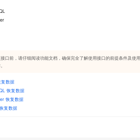
服务生态伙伴
视觉 Coding、空间感知、多模态思考等全面升级
1M上下文，专为长程任务能力而生
云工开物
企业应用
Night Plan 支持 Qwen 3.8-Max
AI 办公
NEW
Red Hat
SQL
30+ 款产品免费体验
夜间 5 折，Qwen/Meoo/TokenPlan 客户专享
AI智能应用
科研合作
ERP
er
堂（旗舰版）
SUSE
智能客服
AI 应用构建
大模型原生
CRM
2个月
自动承接线索
建站小程序
Qoder
大模型服务平台百炼-应用模版
OA 办公系统
HOT
NEW
面向真实软件
个人版上线、团队版降价；千问3.8-Max首发发尝鲜
丰富多元化的应用模版和解决方案
力提升
财税管理
模板建站
该接口前，请仔细阅读功能文档，确保完全了解使用接口的前提条件及使
万有无界
大模型服务平台百炼-智能体
400电话
定制建站
作。
的模型效果
灵活可视化地构建企业级 Agent
方案
广告营销
模板小程序
秒悟
人工智能平台 PAI
 恢复数据
定制小程序
云端极速 AI 
新一代 AI 视频生成模型，深度适配广告营销等场景
AI Native 的算法工程平台，一站式完成建模、训练、推理服务部署
eSQL 恢复数据
APP 开发
rver 恢复数据
B 恢复数据
建站系统
AI 应用
10分钟微调：让0.6B模型媲美235B模型
多模态数据信
依托云原生高可用架构,实现Dify私有化部署
用1%尺寸在特定领域达到大模型90%以上效果