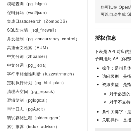
10 分钟在聊天系统中增加
模糊查询（pg_bigm）
专有云
您可以在
OpenA
逻辑解码（wal2json）
可以自动生成
S
集成Elasticsearch（ZomboDB）
SQL防火墙（sql_firewall）
授权信息
并发控制（pg_concurrency_control）
高速全文检索（RUM）
下表是
API
对应的
中文分词（zhparser）
予调用此
API
的权
中文分词（pg_jieba）
操作：是指具
字符串相似性判断（fuzzystrmatch）
访问级别：是指
定制执行计划（pg_hint_plan）
资源类型：是
清理表空间（pg_repack）
对于必选的
逻辑复制（pglogical）
对于不支持
审计日志（pgAudit）
条件关键字：
调试存储过程（pldebugger）
关联操作：是
索引推荐（index_adviser）