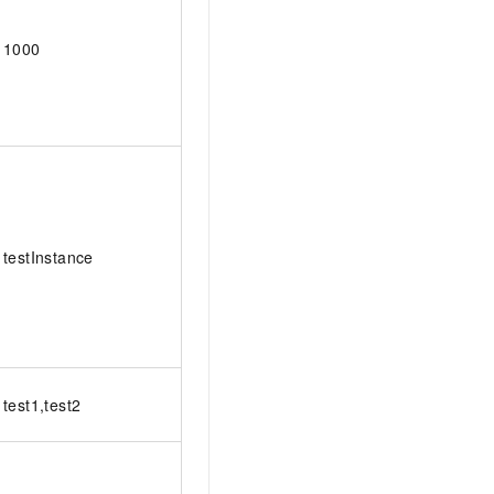
1000
testInstance
test1,test2