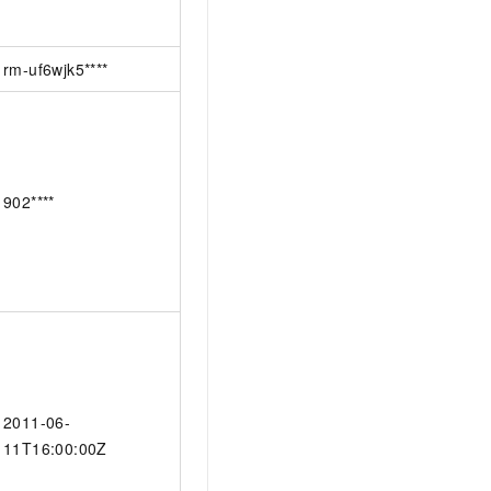
rm-uf6wjk5****
902****
2011-06-
11T16:00:00Z