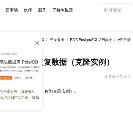
云市场
伙伴
服务
了解阿里云
AI 特惠
数据与 API
成为产品伙伴
企业增值服务
最佳实践
价格计算器
AI 场景体
基础软件
产品伙伴合
阿里云认证
市场活动
配置报价
大模型
RDS PostgreSQL数据库
开发参考
RDS PostgreSQL API参考
API目录
自助选配和估算价格
nce - 恢复数据（克隆实例）
步到位
域名与网站
智启 AI 普惠权益
产品生态集成认证中心
企业支持计划
云上春晚
Qwen Audio：打造专属 AI 语音助手
千问官方 MaaS 平台，为开发者和 Agent 而生，新用户赠送 1 亿 + tokens 额度
云服务器 EC
一句话生成原生
AI Coding
阿里云Maa
2026 阿里云
为企业打
数据集
Windows
大模型认证
模型
NEW
NEW
格式还原
值低价云产品抢先购
提供智能易用的域名与建站服务
至高享 1亿+免费 tokens，加速 Al 应用落地
Qwen-Audio-3.0-Realtime 端到端实时语音角色扮演
安全可靠、弹
输入一句话想法,
智能编程，一键
产品生态伙伴
专家技术服务
云上奥运之旅
弹性计算合作
阿里云中企出
手机三要素
宝塔 Linux
全部认证
BInstance - 恢复数据（克隆实例）
价格优势
开源旗舰模型
对象存储 OSS
即刻拥有 DeepSeek-V4-Pro
阿里云 OPC 创新助力计划
云数据库 RD
一键部署幻兽
AI 电商营销
产品生态伙伴工作台
企业增值服务台
云栖战略参考
云存储合作计
云栖大会
身份实名认证
CentOS
训练营
推动算力普惠，释放技术红利
的大模型服务
最高返9万
真正可用的 1M 上下文,一次完成代码全链路开发
轻松解锁专属 DeepSeek-V4-Pro
至高百万元 Token 补贴，加速一人公司成长
稳定、安全、高性价比、高性能的云存储服务
一键购买专属
从图文生成到
复制 MD 格式
 13:39:01
云上的中国
数据库合作计
活动全景
短信
Docker
图片和
自进化智能体
人工智能平台 PAI
5 分钟轻松部署专属 QwenPaw
Token Plan 模型订阅计划
Qoder
高效搭建 AI
AI 广告创作
企业成长
大模型
NEW
HOT
信息公告
看见新力量
云网络合作计
OCR 文字识别
JAVA
级电脑
越聪明
证享300元代金券
一站式AI开发、训练和推理服务
Qwen3.8-Max 首发尝鲜，限时加量 10 倍，夜间低至2折
从聊天伙伴进化为能主动干活的本地数字员工
面向真实软件
图文、视频一
数据恢复至一个新实例（称为克隆实例）。
的全部系列、模块或功
Kimi-K3
HappyHors
NEW
魔搭 Mode
loud
服务实践
官网公告
区块回到产品主页，帮助
Kimi 最新旗舰模型，长程编程与推理利器
让文字生成流
金融模力时刻
Salesforce O
版
发票查验
全能环境
Qoder CN
Claude Code + GStack 打造工程团队
千问办公，限时限量积分加倍
云原生数据库 P
低代码高效构
AI 建站
NEW
作计划
计划
创新中心
魔搭 ModelSc
健康状态
让AI从“聊天伙伴”进化为能干活的“数字员工”
覆盖公网/内网、递归/权威、移动APP等全场景解析服务
安装技能 GStack，拥有专属 AI 工程团队
你的AI工作搭子，覆盖日常办公高频场景
基于千问大模型等，支持代码智能生成、研发智能问答
0 代码专业建
客户案例
天气预报查询
操作系统
Deepseek-v4-pro
HappyHors
态合作计划
态智能体模型
旗舰 MoE 大模型，百万上下文与顶尖推理能力
图生视频，流
Compute
同享
容器服务 Kubernetes 版 ACK
万小智 AI 建站低至 15元/月
云防火墙
AI 短剧/漫剧
快递物流查询
WordPress
成为服务伙
高校合作
式云数据仓库
点，立即开启云上创新
提供一站式管理容器应用的 K8s 服务
送.CN域名，送备案服务码
云原生的云上
AI助力短剧
GLM-5.2
Wan2.7-T
Ubuntu