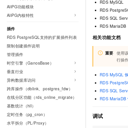
RDS MySQL
AI 产品 免费试用
网络
安全
云开发大赛
AliPG功能模块
Tableau 订阅
RDS Postgre
1亿+ 大模型 tokens 和 
AliPG内核特性
可观测
入门学习赛
RDS SQL Serv
中间件
AI空中课堂在线直播课
140+云产品 免费试用
大模型服务
RDS MariaDB
上云与迁云
插件
产品新客免费试用，最长1
数据库
生态解决方案
相关功能文档
RDS PostgreSQL支持的扩展插件列表
千问AI平台-Token Plan
企业出海
大模型ACA认证体验
大数据计算
限制创建插件说明
助力企业全员 AI 认知与能
行业生态解决方案
政企业务
重要
使用
媒体服务
管理插件
千问AI平台-模型体验
开发者生态解决方案
行操
在线体验全尺寸、多种模态
时空引擎（GanosBase）
企业服务与云通信
AI 开发和 AI 应用解决
垂直行业
Happy 系列大模型
RDS MySQL
域名与网站
异构数据库访问
RDS Postgr
终端用户计算
跨库操作（dblink、postgres_fdw）
RDS SQL Se
在线分区功能（rds_online_migrate）
RDS MariaD
Serverless
大模型解决方案
基数统计（hll）
开发工具
快速部署 Dify，高效搭建 
定时任务（pg_cron）
调试
迁移与运维管理
水平拆分（PL/Proxy）