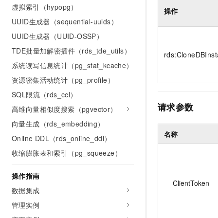
虚拟索引（hypopg）
操作
UUID生成器（sequential-uuids）
UUID生成器（UUID-OSSP）
TDE批量加解密插件（rds_tde_utils）
rds:CloneDBIns
系统读写信息统计（pg_stat_kcache）
资源密集活动统计（pg_profile）
SQL限流（rds_ccl）
请求参数
高维向量相似度搜索（pgvector）
向量生成（rds_embedding）
名称
Online DDL（rds_online_ddl）
收缩膨胀表和索引（pg_squeeze）
操作指南
ClientToken
数据集成
管理实例