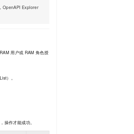
t.diy 一步搞定创意建站
构建大模型应用的安全防护体系
PI Explorer
通过自然语言交互简化开发流程,全栈开发支持
通过阿里云安全产品对 AI 应用进行安全防护
RAM
用户或
RAM
角色授
ist）。
限，操作才能成功。