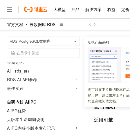
添加DuckDB只读实例
大模型
产品
解决方案
权益
定价
如何使用DuckDB加速查询
DuckDB性能测试
官方文档
云数据库 RDS
大模型
产品
解决方案
权益
定价
云市场
伙伴
服务
了解阿里云
精选产品
精选解决方案
普惠上云
产品定价
精选商城
成为销售伙伴
售前咨询
为什么选择阿里云
RDS for AI
千问AI平台
云数据库 RDS
首页
RDS PostgreSQL数据库
了解云产品的定价详情
切换产品系列
CloneDBInsta
Supabase
大模型服务平台百炼
睿译宝，AI翻译排版一
普惠上云 官方力荐
分销伙伴
在线服务
网站建设
什么是云计算
大
大模型服务与应用平台
上传文档即自动完成翻译和
云服务器38元/年起，超
知识图谱-Ontology能力
咨询伙伴
多端小程序
技术领先
CloneD
云上成本管理
售后服务
长期记忆
千问大模型
GLM-5.2：长任务时代
官方推荐返现计划
大模型
大模型
精选产品
精选解决方案
Salesforce 国际版订阅
稳定可靠
管理和优化成本
多元化、高性能、安全可靠
推荐新用户得奖励，单订单
AI（rds_ai）
销售伙伴合作计划
自助服务
更新时间：
2026-05-07
友盟天域
安全合规
人工智能与机器学习
AI
文本生成
RDS AI API参考
无影云电脑
Hermes Agent，打造
云工开物
无影生态合作计划
在线服务
观测云
分析师报告
随时随地安全接入的云上超
自主进化，持久记忆，越用
高校专属算力普惠，学生认
最佳实践
计算
互联网应用开发
该接口用于将历史
您可以在下拉框切换本产品
Qwen3.8-Max
HOT
Salesforce On Alibaba C
工单服务
能，也可以点击左上角产品
智能体时代全能旗舰模型
Tuya 物联网平台阿里云
研究报告与白皮书
云解析DNS
快速拥有专属 OpenClaw
Consulting Partner 合
大数据
容器
您更高效阅读文档。
自研内核 AliPG
免费试用
短信专区
接口说明
蓝凌 OA
Qwen3.7-Plus
AI 大模型销售与服务生
AliPG优势
现代化应用
存储
天池大赛
能看、能想、能动手的多模
云原生大数据计算服务 Max
解决方案免费试用 新老
电子合同
大版本生命周期说明
适用引擎
面向分析的企业级SaaS模
最高领取价值200元试用
安全
网络与CDN
AI 算法大赛
Qwen3-VL-Plus
AliPG内核小版本发布记录
畅捷通