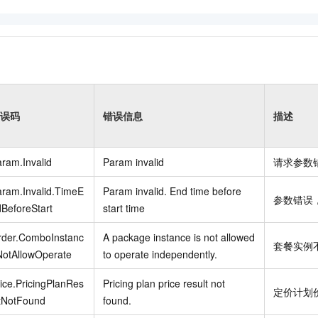
误码
错误信息
描述
ram.Invalid
Param invalid
请求参数
ram.Invalid.TimeE
Param invalid. End time before
参数错误
BeforeStart
start time
rder.ComboInstanc
A package instance is not allowed
套餐实例
NotAllowOperate
to operate independently.
ice.PricingPlanRes
Pricing plan price result not
定价计划
ltNotFound
found.