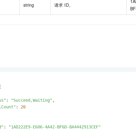
1A
string
请求 ID。
BF


us"
: 
"Succeed,Waiting"
,

lCount"
: 
20
d"
: 
"1AD222E9-E606-4A42-BF6D-8A4442913CEF"