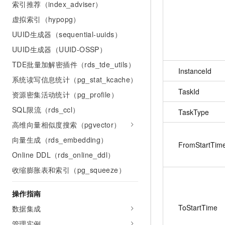
索引推荐（index_adviser）
虚拟索引（hypopg）
UUID生成器（sequential-uuids）
UUID生成器（UUID-OSSP）
TDE批量加解密插件（rds_tde_utils）
InstanceId
系统读写信息统计（pg_stat_kcache）
TaskId
资源密集活动统计（pg_profile）
SQL限流（rds_ccl）
TaskType
高维向量相似度搜索（pgvector）
向量生成（rds_embedding）
FromStartTim
Online DDL（rds_online_ddl）
收缩膨胀表和索引（pg_squeeze）
操作指南
ToStartTime
数据集成
管理实例