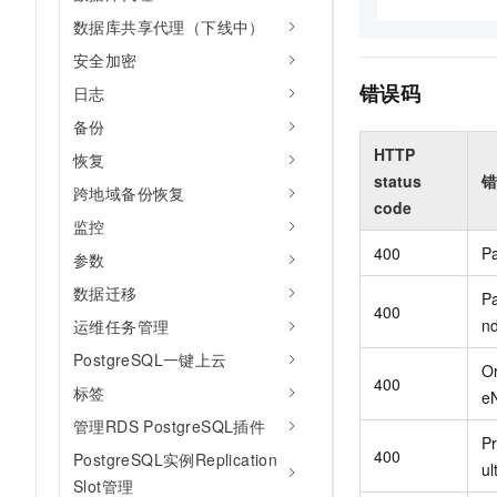
数据库共享代理（下线中）
安全加密
错误码
日志
备份
HTTP
恢复
status
错
跨地域备份恢复
code
监控
400
Pa
参数
数据迁移
Pa
400
nd
运维任务管理
PostgreSQL一键上云
O
400
标签
e
管理RDS PostgreSQL插件
Pr
400
PostgreSQL实例Replication
u
Slot管理