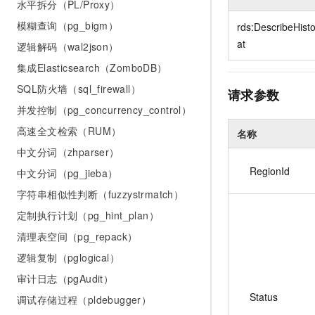
水平拆分（PL/Proxy）
10 分钟在聊天系统中增加
专有云
模糊查询（pg_bigm）
rds:DescribeHist
at
逻辑解码（wal2json）
集成Elasticsearch（ZomboDB）
SQL防火墙（sql_firewall）
请求参数
并发控制（pg_concurrency_control）
高速全文检索（RUM）
名称
中文分词（zhparser）
RegionId
中文分词（pg_jieba）
字符串相似性判断（fuzzystrmatch）
定制执行计划（pg_hint_plan）
清理表空间（pg_repack）
逻辑复制（pglogical）
审计日志（pgAudit）
Status
调试存储过程（pldebugger）