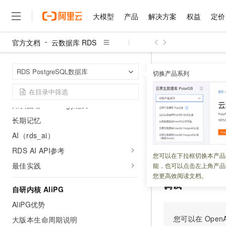
主实例开启DuckDB
大模型
产品
解决方案
权益
定价
添加DuckDB只读实例
如何使用DuckDB加速查询
官方文档
云数据库 RDS
DuckDB性能测试
大模型
产品
解决方案
权益
定价
云市场
伙伴
服务
了解阿里云
精选产品
精选解决方案
普惠上云
产品定价
精选商城
成为销售伙伴
售前咨询
为什么选择阿里云
千问AI平台
云数据库 RDS
首页
RDS PostgreSQL数据库
了解云产品的定价详情
切换产品系列
RDS for AI
DescribeHistory
大模型服务平台百炼
睿译宝，AI翻译排版一
普惠上云 官方力荐
分销伙伴
在线服务
网站建设
什么是云计算
大
大模型服务与应用平台
上传文档即自动完成翻译和
云服务器38元/年起，超
Supabase
咨询伙伴
多端小程序
技术领先
Describe
云上成本管理
知识图谱-Ontology能力
售后服务
千问大模型
GLM-5.2：长任务时代
官方推荐返现计划
大模型
大模型
精选产品
精选解决方案
Salesforce 国际版订阅
稳定可靠
管理和优化成本
长期记忆
多元化、高性能、安全可靠
推荐新用户得奖励，单订单
销售伙伴合作计划
自助服务
更新时间：
2026-04-15
友盟天域
安全合规
人工智能与机器学习
AI
文本生成
AI（rds_ai）
无影云电脑
Hermes Agent，打造
云工开物
无影生态合作计划
在线服务
RDS AI API参考
观测云
分析师报告
随时随地安全接入的云上超
自主进化，持久记忆，越用
高校专属算力普惠，学生认
计算
互联网应用开发
统计任务中心的任
您可以在下拉框切换本产品
Qwen3.8-Max
HOT
Salesforce On Alibaba C
工单服务
最佳实践
能，也可以点击左上角产品
智能体时代全能旗舰模型
Tuya 物联网平台阿里云
研究报告与白皮书
云解析DNS
快速拥有专属 OpenClaw
Consulting Partner 合
大数据
容器
您更高效阅读文档。
免费试用
短信专区
调试
蓝凌 OA
Qwen3.7-Plus
自研内核 AliPG
AI 大模型销售与服务生
现代化应用
存储
天池大赛
能看、能想、能动手的多模
云原生大数据计算服务 Max
解决方案免费试用 新老
AliPG优势
电子合同
面向分析的企业级SaaS模
最高领取价值200元试用
安全
网络与CDN
您可以在
OpenA
AI 算法大赛
Qwen3-VL-Plus
大版本生命周期说明
畅捷通