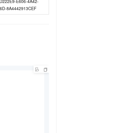
D222E9-E606-4A42-
6D-8A4442913CEF