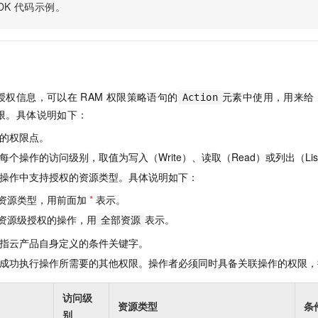
服务生态伙伴
视觉 Coding、空间感知、多模态思考等全面升级
1M上下文，专为长程任务能力而生
DK
代码示例。
云工开物
企业应用
Night Plan 支持 Qwen 3.8-Max
AI 办公
NEW
Red Hat
30+ 款产品免费体验
夜间 5 折，Qwen/Meoo/TokenPlan 客户专享
AI智能应用
科研合作
ERP
堂（旗舰版）
SUSE
智能客服
AI 应用构建
大模型原生
CRM
2个月
自动承接线索
建站小程序
Qoder
大模型服务平台百炼-应用模版
OA 办公系统
HOT
NEW
授权信息，可以在
RAM
权限策略语句的
元素中使用，用来给
Action
面向真实软件
个人版上线、团队版降价；千问3.8-Max首发发尝鲜
丰富多元化的应用模版和解决方案
限。具体说明如下：
力提升
财税管理
模板建站
万有无界
大模型服务平台百炼-智能体
的权限点。
400电话
定制建站
的模型效果
灵活可视化地构建企业级 Agent
个操作的访问级别，取值为写入（Write）、读取（Read）或列出（Lis
方案
广告营销
模板小程序
操作中支持授权的资源类型。具体说明如下：
秒悟
人工智能平台 PAI
定制小程序
云端极速 AI 
新一代 AI 视频生成模型，深度适配广告营销等场景
AI Native 的算法工程平台，一站式完成建模、训练、推理服务部署
资源类型，用前面加
*
表示。
资源级授权的操作，用
表示。
APP 开发
全部资源
指云产品自身定义的条件关键字。
建站系统
成功执行操作所需要的其他权限。操作者必须同时具备关联操作的权限，
AI 应用
10分钟微调：让0.6B模型媲美235B模型
多模态数据信
访问级
依托云原生高可用架构,实现Dify私有化部署
用1%尺寸在特定领域达到大模型90%以上效果
资源类型
条
别