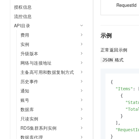
RequestId
授权信息
流控信息
API目录
示例
费用
实例
正常返回示例
升级版本
格式
JSON
网络与连接地址
主备高可用和数据复制方式
历史事件
{

"Items"
: [
通知
    {

账号
"Stat
数据库
"Tota
    }

只读实例
  ],

RDS集群系列实例
"RequestI
}
数据库代理