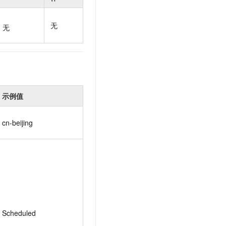
t.diy 一步搞定创意建站
构建大模型应用的安全防护体系
通过自然语言交互简化开发流程,全栈开发支持
通过阿里云安全产品对 AI 应用进行安全防护
无
无
示例值
cn-beijing
Scheduled