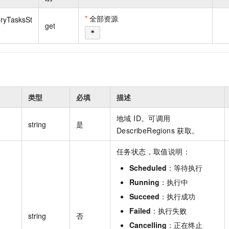
一个 AI 助手
即刻拥有 DeepSeek-R1 满血版
超强辅助，Bol
在企业官网、通讯软件中为客户提供 AI 客服
多种方案随心选，轻松解锁专属 DeepSeek
*
全部资源
oryTasksSt
get
*
类型
必填
描述
地域 ID。可调用
string
是
DescribeRegions 获取。
任务状态，取值说明：
Scheduled
：等待执行
Running
：执行中
Succeed
：执行成功
Failed
：执行失败
string
否
Cancelling
：正在终止