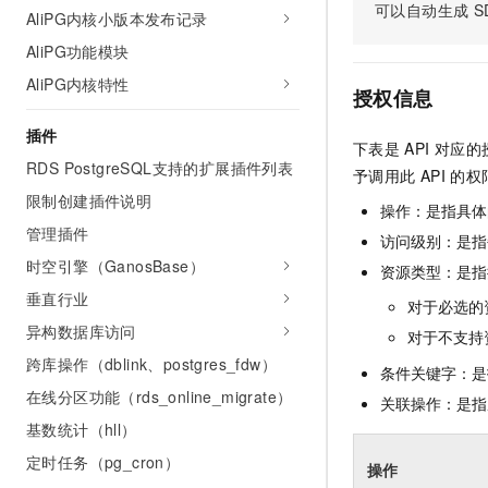
可以自动生成
S
AI 产品 免费试用
AliPG内核小版本发布记录
网络
安全
云开发大赛
Tableau 订阅
1亿+ 大模型 tokens 和 
AliPG功能模块
可观测
入门学习赛
中间件
AI空中课堂在线直播课
AliPG内核特性
140+云产品 免费试用
大模型服务
授权信息
上云与迁云
产品新客免费试用，最长1
数据库
生态解决方案
插件
千问AI平台-Token Plan
下表是
API
对应的
企业出海
大模型ACA认证体验
大数据计算
RDS PostgreSQL支持的扩展插件列表
予调用此
API
的权
助力企业全员 AI 认知与能
行业生态解决方案
政企业务
限制创建插件说明
媒体服务
千问AI平台-模型体验
操作：是指具体
开发者生态解决方案
管理插件
在线体验全尺寸、多种模态
访问级别：是指每
企业服务与云通信
AI 开发和 AI 应用解决
时空引擎（GanosBase）
资源类型：是指
Happy 系列大模型
域名与网站
垂直行业
对于必选的
异构数据库访问
终端用户计算
对于不支持
跨库操作（dblink、postgres_fdw）
条件关键字：是
Serverless
大模型解决方案
在线分区功能（rds_online_migrate）
关联操作：是指
开发工具
基数统计（hll）
快速部署 Dify，高效搭建 
定时任务（pg_cron）
迁移与运维管理
操作