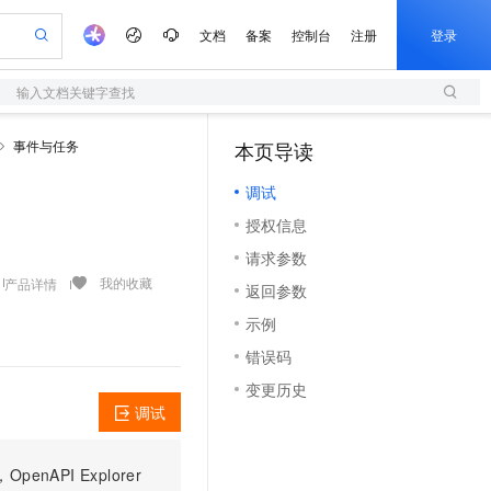
文档
备案
控制台
注册
登录
输入文档关键字查找
验
作计划
器
AI 活动
专业服务
服务伙伴合作计划
开发者社区
加入我们
服务平台百炼
阿里云 OPC 创新助力计划
事件与任务
本页导读
（1）
一站式生成采购清单，支持单品或批量购买
S
可编辑精美 PPT 文稿
S产品伙伴计划（繁花）
峰会
造的大模型服务与应用开发平台
轻量应用服务器
Agency Agents：拥有专属领域专家
AI 生产力先锋
Al MaaS 服务伙伴赋能合作
域名
博文
Careers
至高可申请百万元
调试
性可伸缩的云计算服务
 轻松生成专业的 PPT
开启高性价比 AI 编程新体验
先锋实践拓展 AI 生产力的边界
快速构建应用程序和网站，即刻迈出上云第一步
多领域专家智能体,一键组建 AI 虚拟交付团队
Token 补贴，五大权
计划
海大会
伙伴信用分合作计划
商标
问答
社会招聘
授权信息
益加速 OPC 成功
S
帕鲁游戏服务器
数字证书管理服务（原SSL证书）
HappyHorse 打造一站式影视创作平台
飞天发布时刻
HOT
划
备案
电子书
校园招聘
请求参数
联机服务器，轻松开启游戏
视频创作，一键激活电商全链路生产力
全托管，含MySQL、PostgreSQL、SQL Server、MariaDB多引擎
实现全站HTTPS，呈现可信的WEB访问
所见，即是所愿
可视化编排打通从文字构思到成片全链路闭环
更多支持
我的收藏
产品详情
划
公司注册
镜像站
返回参数
视频生成
语音识别与合成
 智能体与工作流应用
短信服务
漫剧工坊：一站式动画创作平台
AI 实训营
合作伙伴培训与认证
示例
划
上云迁移
的智能体编程平台
站生成，高效打造优质广告素材
通过阿里云百炼高效搭建AI应用,助力高效开发
快速生产连贯的高质量长漫剧
从基础到进阶，Agent 创客手把手教你
国内短信简单易用，安全可靠，秒级触达，全球覆盖200+国家和地区。
e-1.1-T2V
Qwen3-TTS-Flash
lScope
我要反馈
查询合作伙伴
错误码
畅细腻的高质量视频
离线语音合成大模型，多语言方言自适应，低延迟高稳定
n Alibaba Cloud ISV 合作
代维服务
olarDB
建企业门户网站
大数据开发治理平台 DataWorks
10 分钟搭建微信、支付宝小程序
变更历史
创新加速
ope
登录合作伙伴管理后台
我要建议
站，无忧落地极速上线
以可视化方式快速构建移动和 PC 门户网站
100%兼容MySQL、PostgreSQL，兼容Oracle，支持集中和分布式
高效部署网站，快速应用到小程序
Data Agent 驱动的一站式 Data+AI 开发治理平台
e-1.1-I2V
Cosyvoice-V3-Flash
调试
安全
畅自然，细节丰富
高表现力语音合成大模型，语音克隆听感自然
我要投诉
上云场景组合购
伴
边界网络安全防护产品
漫剧创作，剧本、分镜、视频高效生成
覆盖90%+业务场景，专享组合折扣价
PI Explorer
2V
VPN
Fun-ASR