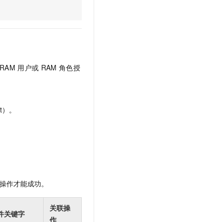
文戏情感细腻自然，动作戏激烈拳拳到肉，实现更强表演能力
支持中英文自由切换，具备更强的噪声鲁棒性
云聚AI 严选权益
SSL 证书
，一键激活高效办公新体验
精选AI产品，从模型到应用全链提效
堡垒机
AI 用量加速计划
应用
防火墙
、识别商机，让客服更高效、服务更出色。
新老同享，达量后返
千问办公
主机安全
NEW
RAM
用户或
RAM
角色授
的智能体编程平台
一站式AI生产力平台
AI 应用及服务市场
伶鹊
企业级人与Agent协作平台，接入和调度多个数字员工
智能客服平台，对话机器人、对话分析、智能外呼
t）。
AI 应用
大模型服务平台百炼 - 全妙
大模型
应用创作平台
多模态内容创作工具，已接入 DeepSeek
自然语言处理
数据标注
操作才能成功。
机器学习
息提取
与 AI 智能体进行实时音视频通话
关联操
从文本、图片、视频中提取结构化的属性信息
构建支持视频理解的 AI 音视频实时通话应用
件关键字
作