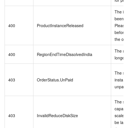
The in
been r
400
ProductInstanceReleased
Please
before 
the ord
The reg
400
RegionEndTimeDissolvedIndia
longer 
The spe
403
OrderStatus.UnPaid
instanc
unpaid 
The st
capacit
403
InvalidReduceDiskSize
scale-
be larg