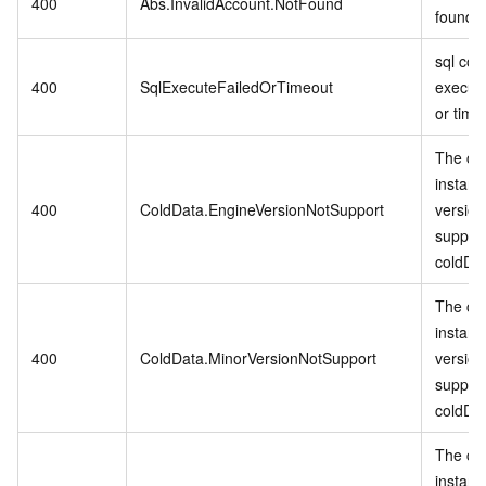
400
Abs.InvalidAccount.NotFound
found.
sql co
400
SqlExecuteFailedOrTimeout
executi
or time
The cu
instanc
400
ColdData.EngineVersionNotSupport
version
suppor
coldDa
The cu
instanc
400
ColdData.MinorVersionNotSupport
version
suppor
coldDa
The cu
instanc