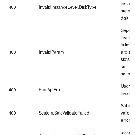
instanc
400
InvalidInstanceLevel.DiskType
support
disk ty
Sepcifi
level P
is inva
400
InvalidParam
are stil
slots in
so it c
set as r
User se
400
KmsApiError
invalid.
Sales 
400
System.SaleValidateFailed
validat
error.
account