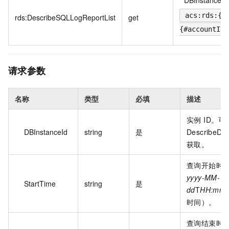
*
DBInstance
acs:rds:{#
rds:DescribeSQLLogReportList
get
{#accountId}
请求参数
名称
类型
必填
描述
实例 ID。可
DBInstanceId
string
是
DescribeDB
获取。
查询开始时
yyyy-MM-
StartTime
string
是
dd
T
HH:mm:
时间）。
查询结束时