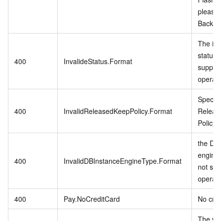
please
Backup 
The in
status 
400
InvalideStatus.Format
support
operati
Specifi
400
InvalidReleasedKeepPolicy.Format
Releas
Policy i
the DB 
engine
400
InvalidDBInstanceEngineType.Format
not sup
operati
400
Pay.NoCreditCard
No cred
The vp