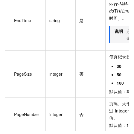
yyyy-MM-
dd
T
HH:mm:
时间）。
EndTime
string
是
说明
必
询
每页记录数
30
PageSize
integer
否
50
100
默认值：
30
页码。大于
过 Intege
PageNumber
integer
否
值。
默认值：
1