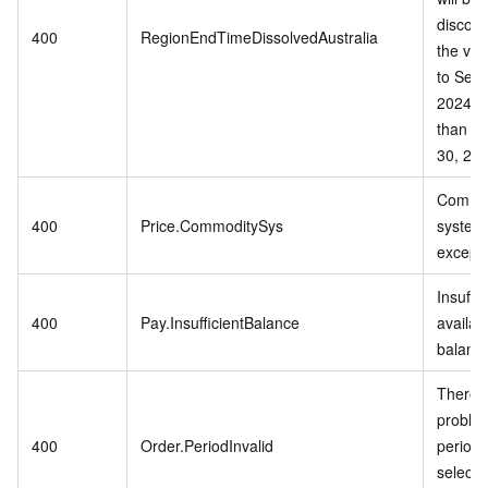
discont
400
RegionEndTimeDissolvedAustralia
the vali
to Sep
2024 or
than S
30, 202
Commo
400
Price.CommoditySys
system 
excepti
Insuffic
400
Pay.InsufficientBalance
availab
balanc
There i
problem
400
Order.PeriodInvalid
period 
selecte