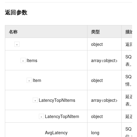
返回参数
名称
类型
描述
object
返回
SQL
Items
array<object>
表。
SQL
Item
object
情。
延迟最
LatencyTopNItems
array<object>
表。
LatencyTopNItem
object
延迟最
SQL
AvgLatency
long
位：m