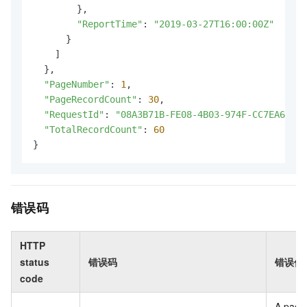
        },

"ReportTime"
: 
"2019-03-27T16:00:00Z"
      }

    ]

  },

"PageNumber"
: 
1
,

"PageRecordCount"
: 
30
,

"RequestId"
: 
"08A3B71B-FE08-4B03-974F-CC7EA6DB18
"TotalRecordCount"
: 
60
}
错误码
HTTP
status
错误码
错误信
code
A pack