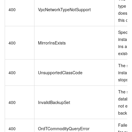
type in
400
VpcNetworkTypeNotSupport
does no
this op
Specif
instanc
400
MirrorInsExists
ins alr
existed
The sp
400
UnsupportedClassCode
instanc
stops se
The spe
databa
400
InvalidBackupSet
not exis
backup 
Failed 
400
OrdTCommodityQueryError
for pro