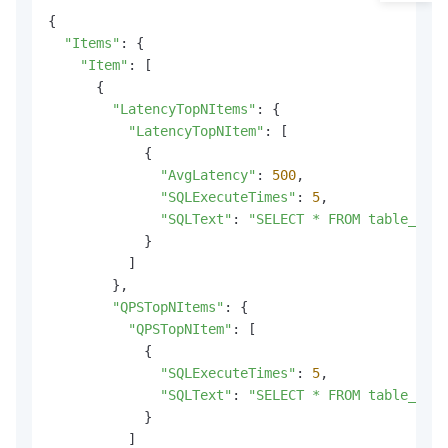
{

"Items"
: {

"Item"
: [

      {

"LatencyTopNItems"
: {

"LatencyTopNItem"
: [

            {

"AvgLatency"
: 
500
,

"SQLExecuteTimes"
: 
5
,

"SQLText"
: 
"SELECT * FROM table_name
            }

          ]

        },

"QPSTopNItems"
: {

"QPSTopNItem"
: [

            {

"SQLExecuteTimes"
: 
5
,

"SQLText"
: 
"SELECT * FROM table_name
            }

          ]
