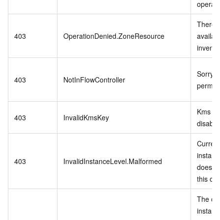
operati
There i
403
OperationDenied.ZoneResource
availab
invento
Sorry,n
403
NotInFlowController
permiss
Kms ke
403
InvalidKmsKey
disable
Curren
instanc
403
InvalidInstanceLevel.Malformed
does no
this op
The cu
instanc