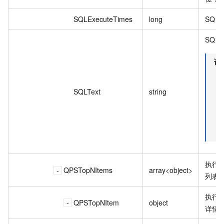
SQLExecuteTimes
long
SQL
SQL
说
SQLText
string
执行次
QPSTopNItems
array<object>
列表
执行次
QPSTopNItem
object
详情