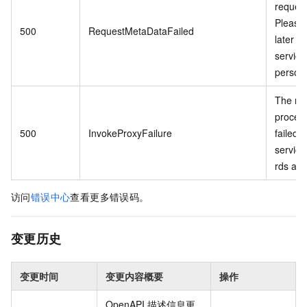
request
Please 
500
RequestMetaDataFailed
later o
service
personn
The re
proces
500
InvokeProxyFailure
failed 
service 
rds api.
访问
错误中心
查看更多错误码。
变更历史
变更时间
变更内容概要
操作
OpenAPI 描述信息更