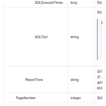
SQLExecuteTimes
long
SQL
SQL
说
SQLText
string
运行
式：
y
ReportTime
string
dd
T
H
时间
PageNumber
integer
页码