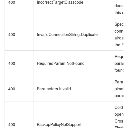
400
IncorrectTargetClasscode
does no
this op
Specifi
connect
400
InvalidConnectionString.Duplicate
already
the RD
Require
400
RequiredParam.NotFound
param i
found.
Paramet
400
Parameters.Invalid
please 
parame
Cold Da
open w
CrossB
400
BackupPolicyNotSupport
Flash 