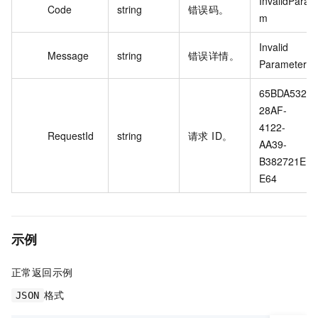
InvalidPara
Code
string
错误码。
m
Invalid 
Message
string
错误详情。
Parameter.
65BDA532-
28AF-
4122-
RequestId
string
请求 ID。
AA39-
B382721EE
E64
示例
正常返回示例
格式
JSON