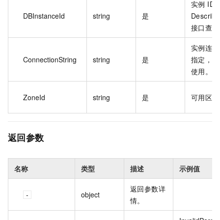
实例 ID
DBInstanceId
string
是
Describ
接口查询
实例连接
ConnectionString
string
是
指定，用
使用。
ZoneId
string
是
可用区 I
返回参数
名称
类型
描述
示例值
返回参数详
object
情。