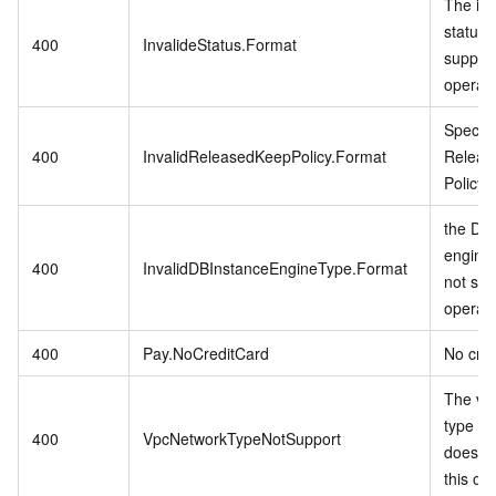
The in
status 
400
InvalideStatus.Format
support
operati
Specifi
400
InvalidReleasedKeepPolicy.Format
Releas
Policy i
the DB 
engine
400
InvalidDBInstanceEngineType.Format
not sup
operati
400
Pay.NoCreditCard
No cred
The vp
type in
400
VpcNetworkTypeNotSupport
does no
this op