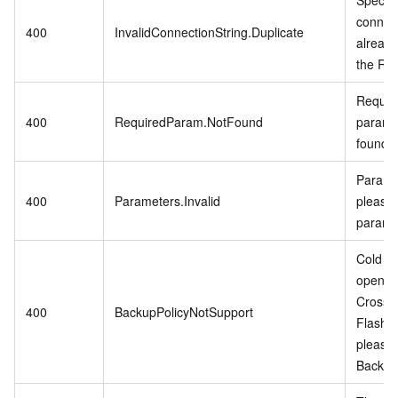
Specifi
connect
400
InvalidConnectionString.Duplicate
already
the RD
Require
400
RequiredParam.NotFound
param i
found.
Paramet
400
Parameters.Invalid
please 
parame
Cold Da
open w
CrossB
400
BackupPolicyNotSupport
Flash 
please
Backup 