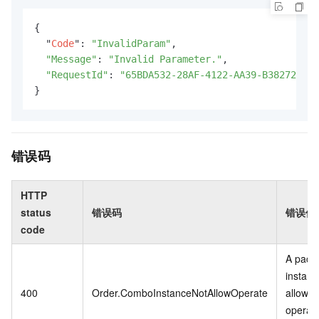
{

  "
Code
": 
"InvalidParam"
,

"Message"
: 
"Invalid Parameter."
,

"RequestId"
: 
"65BDA532-28AF-4122-AA39-B382721EEE
}
错误码
HTTP
status
错误码
错误信
code
A pack
instanc
400
Order.ComboInstanceNotAllowOperate
allowed
operat