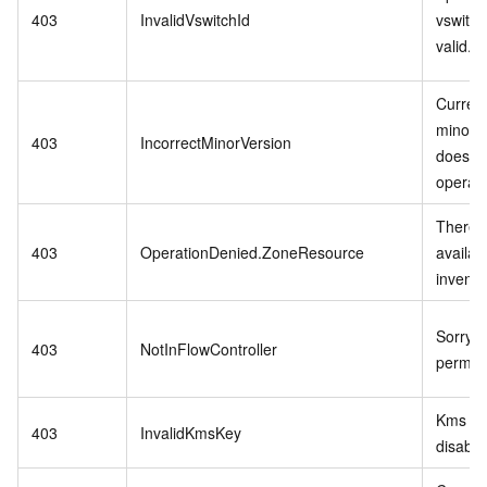
403
InvalidVswitchId
vswitch 
valid.
Curren
minor v
403
IncorrectMinorVersion
does no
operati
There i
403
OperationDenied.ZoneResource
availab
invento
Sorry,n
403
NotInFlowController
permiss
Kms ke
403
InvalidKmsKey
disable