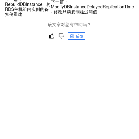
下一篇：
RebuildDBInstance - 将
ModifyDBInstanceDelayedReplicationTime
RDS主机组内实例的备
- 修改只读复制延迟阈值
实例重建
该文章对您有帮助吗？
反馈