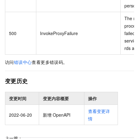
personn
The re
proces
500
InvokeProxyFailure
failed 
service 
rds api.
访问
错误中心
查看更多错误码。
变更历史
变更时间
变更内容概要
操作
查看变更详
2022-06-20
新增 OpenAPI
情
上一篇：