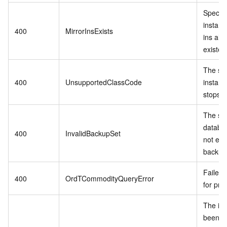
Specif
instanc
400
MirrorInsExists
ins alr
existed
The sp
400
UnsupportedClassCode
instanc
stops se
The spe
databa
400
InvalidBackupSet
not exis
backup 
Failed 
400
OrdTCommodityQueryError
for pro
The in
been r