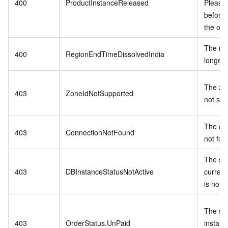
400
ProductInstanceReleased
Please
before 
the ord
The reg
400
RegionEndTimeDissolvedIndia
longer 
The zon
403
ZoneIdNotSupported
not sup
The con
403
ConnectionNotFound
not fou
The sta
403
DBInstanceStatusNotActive
current
is not a
The spe
403
OrderStatus.UnPaid
instanc