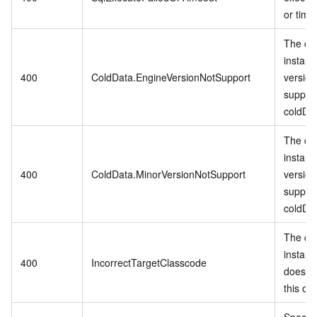
or time
The cu
instanc
400
ColdData.EngineVersionNotSupport
version
suppor
coldDa
The cu
instanc
400
ColdData.MinorVersionNotSupport
version
suppor
coldDa
The cu
instanc
400
IncorrectTargetClasscode
does no
this op