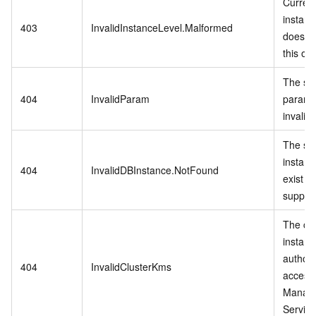
Curren
instanc
403
InvalidInstanceLevel.Malformed
does no
this op
The spe
404
InvalidParam
paramet
invalid.
The spe
instanc
404
InvalidDBInstance.NotFound
exist or
suppor
The cu
instanc
authori
404
InvalidClusterKms
access
Manag
Service