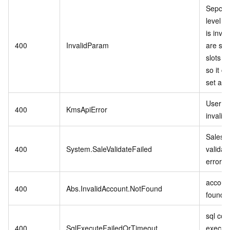
Sepcifi
level P
is inva
400
InvalidParam
are stil
slots in
so it c
set as r
User se
400
KmsApiError
invalid.
Sales 
400
System.SaleValidateFailed
validat
error.
account
400
Abs.InvalidAccount.NotFound
found.
sql co
400
SqlExecuteFailedOrTimeout
executi