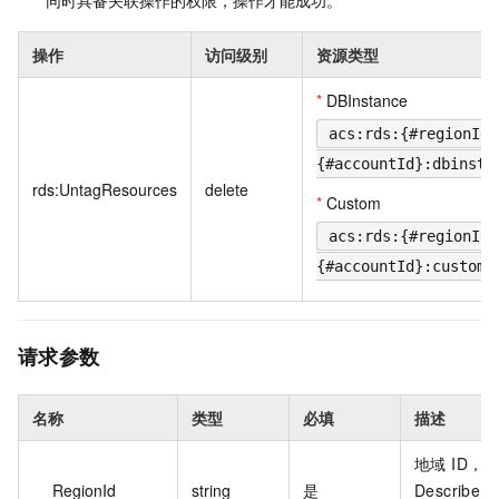
操作
访问级别
资源类型
*
DBInstance
acs:rds:{#regionId}
{#accountId}:dbinsta
rds:UntagResources
delete
*
Custom
acs:rds:{#regionId}
{#accountId}:custom/
请求参数
名称
类型
必填
描述
地域 ID，
RegionId
string
是
Describ