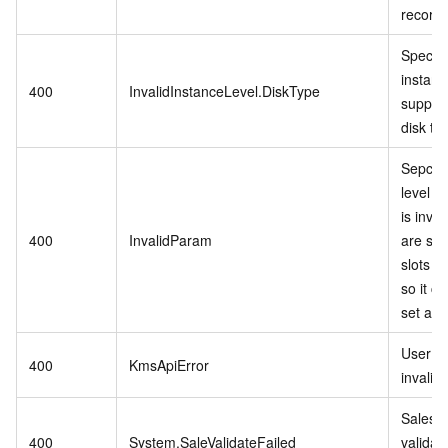
records
Specifi
instanc
400
InvalidInstanceLevel.DiskType
support
disk ty
Sepcifi
level P
is inva
400
InvalidParam
are stil
slots in
so it c
set as r
User se
400
KmsApiError
invalid.
Sales 
400
System.SaleValidateFailed
validat