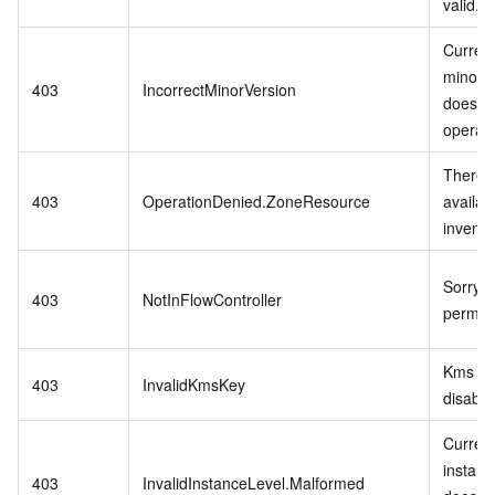
valid.
Curren
minor v
403
IncorrectMinorVersion
does no
operati
There i
403
OperationDenied.ZoneResource
availab
invento
Sorry,n
403
NotInFlowController
permiss
Kms ke
403
InvalidKmsKey
disable
Curren
instanc
403
InvalidInstanceLevel.Malformed