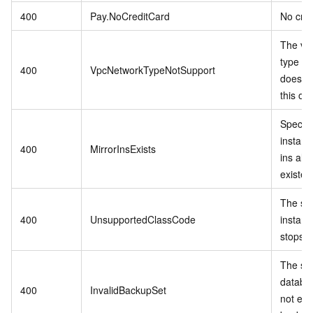
400
Pay.NoCreditCard
No cred
The vp
type in
400
VpcNetworkTypeNotSupport
does no
this op
Specif
instanc
400
MirrorInsExists
ins alr
existed
The sp
400
UnsupportedClassCode
instanc
stops se
The spe
databa
400
InvalidBackupSet
not exis