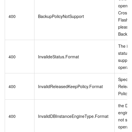
open w
CrossB
400
BackupPolicyNotSupport
Flash 
please
Backup 
The in
status 
400
InvalideStatus.Format
support
operati
Specifi
400
InvalidReleasedKeepPolicy.Format
Releas
Policy i
the DB 
engine
400
InvalidDBInstanceEngineType.Format
not sup
operati