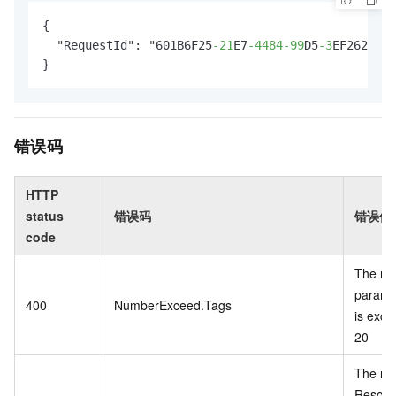
{

  "RequestId": "601B6F25
-21
E7
-4484
-99
D5
-3
EF2625C00
}
错误码
HTTP
status
错误码
错误信
code
The nu
parame
400
NumberExceed.Tags
is exce
20
The nu
Resour