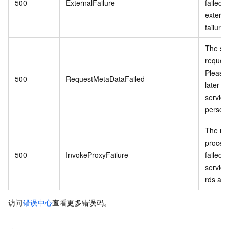
500
ExternalFailure
failed 
externa
failure.
The se
request
Please 
500
RequestMetaDataFailed
later o
service
personn
The re
proces
500
InvokeProxyFailure
failed 
service 
rds api.
访问
错误中心
查看更多错误码。