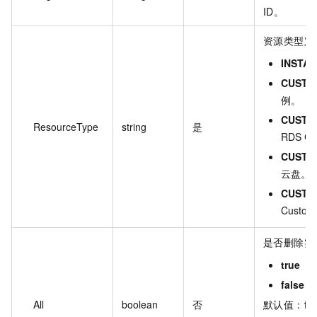
ID。
资源类型定
INSTA
CUSTO
例。
CUSTO
ResourceType
string
是
RDS C
CUSTO
云盘。
CUSTO
Custo
是否删除实
true
false
All
boolean
否
默认值：
fa