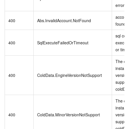
error.
account
400
Abs.InvalidAccount.NotFound
found.
sql co
400
SqlExecuteFailedOrTimeout
executi
or time
The cu
instanc
400
ColdData.EngineVersionNotSupport
version
suppor
coldDa
The cu
instanc
400
ColdData.MinorVersionNotSupport
version
suppor
coldDa