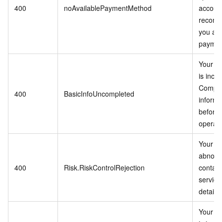
400
noAvailablePaymentMethod
accoun
recomm
you ad
paymen
Your in
is inco
Comple
400
BasicInfoUncompleted
informa
before 
operati
Your ac
abnorm
400
Risk.RiskControlRejection
contac
service
details.
Your in