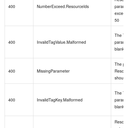
400
NumberExceed.ResourceIds
paramet
exceed 
50
The Ta
400
InvalidTagValue.Malformed
paramet
blank
The pa
400
MissingParameter
Resour
should 
The Ta
400
InvalidTagKey.Malformed
paramet
blank
Resour