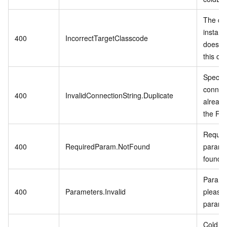
The cu
instanc
400
IncorrectTargetClasscode
does no
this op
Specifi
connect
400
InvalidConnectionString.Duplicate
already
the RD
Require
400
RequiredParam.NotFound
param i
found.
Paramet
400
Parameters.Invalid
please 
parame
Cold Da