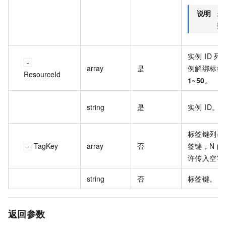
说明
未
数
实例 ID 
array
是
例解绑标签
ResourceId
1
~
50
。
string
是
实例 ID。
标签键列表
TagKey
array
否
签键，N 
许传入空字
string
否
标签键。
返回参数