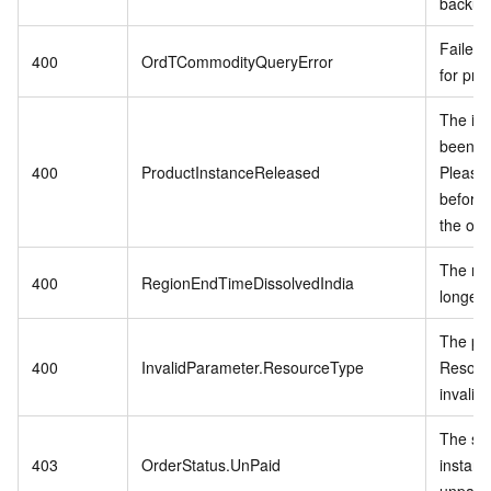
backup 
Failed 
400
OrdTCommodityQueryError
for pro
The in
been r
400
ProductInstanceReleased
Please
before 
the ord
The reg
400
RegionEndTimeDissolvedIndia
longer 
The pa
400
InvalidParameter.ResourceType
Resour
invalid.
The spe
403
OrderStatus.UnPaid
instanc