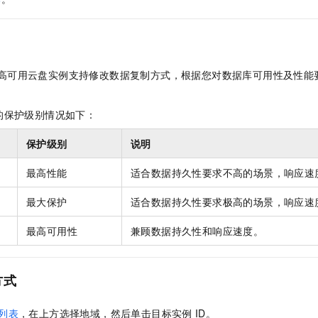
服务生态伙伴
视觉 Coding、空间感知、多模态思考等全面升级
1M上下文，专为长程任务能力而生
云工开物
企业应用
Night Plan 支持 Qwen 3.8-Max
AI 办公
NEW
Red Hat
30+ 款产品免费体验
夜间 5 折，Qwen/Meoo/TokenPlan 客户专享
AI智能应用
科研合作
ERP
堂（旗舰版）
SUSE
智能客服
AI 应用构建
大模型原生
CRM
2个月
自动承接线索
高可用云盘实例支持修改数据复制方式，根据您对数据库可用性及性能
建站小程序
Qoder
大模型服务平台百炼-应用模版
OA 办公系统
HOT
NEW
面向真实软件
个人版上线、团队版降价；千问3.8-Max首发发尝鲜
丰富多元化的应用模版和解决方案
的保护级别情况如下：
力提升
财税管理
模板建站
万有无界
大模型服务平台百炼-智能体
400电话
定制建站
保护级别
说明
的模型效果
灵活可视化地构建企业级 Agent
方案
广告营销
模板小程序
）
最高性能
适合数据持久性要求不高的场景，响应速
秒悟
人工智能平台 PAI
定制小程序
云端极速 AI 
新一代 AI 视频生成模型，深度适配广告营销等场景
AI Native 的算法工程平台，一站式完成建模、训练、推理服务部署
最大保护
适合数据持久性要求极高的场景，响应速
APP 开发
最高可用性
兼顾数据持久性和响应速度。
建站系统
方式
AI 应用
10分钟微调：让0.6B模型媲美235B模型
多模态数据信
依托云原生高可用架构,实现Dify私有化部署
用1%尺寸在特定领域达到大模型90%以上效果
列表
，在上方选择地域，然后单击目标实例
ID。