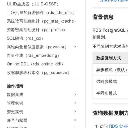
UUID生成器（UUID-OSSP）
AI 产品 免费试用
网络
安全
云开发大赛
Tableau 订阅
1亿+ 大模型 tokens 和 
TDE批量加解密插件（rds_tde_utils）
背景信息
可观测
入门学习赛
中间件
AI空中课堂在线直播课
系统读写信息统计（pg_stat_kcache）
140+云产品 免费试用
大模型服务
上云与迁云
产品新客免费试用，最长1
资源密集活动统计（pg_profile）
数据库
RDS PostgreSQL
生态解决方案
护级别。
千问AI平台-Token Plan
SQL限流（rds_ccl）
企业出海
大模型ACA认证体验
大数据计算
不同复制方式对应
高维向量相似度搜索（pgvector）
助力企业全员 AI 认知与能
行业生态解决方案
政企业务
媒体服务
千问AI平台-模型体验
向量生成（rds_embedding）
开发者生态解决方案
数据复制方式
在线体验全尺寸、多种模态
Online DDL（rds_online_ddl）
企业服务与云通信
AI 开发和 AI 应用解决
异步模式（默认
收缩膨胀表和索引（pg_squeeze）
Happy 系列大模型
域名与网站
强同步模式
操作指南
终端用户计算
半同步模式
数据集成
Serverless
大模型解决方案
管理实例
开发工具
变更实例
查询数据复制
快速部署 Dify，高效搭建 
账号与权限
迁移与运维管理
访问
RDS
实例