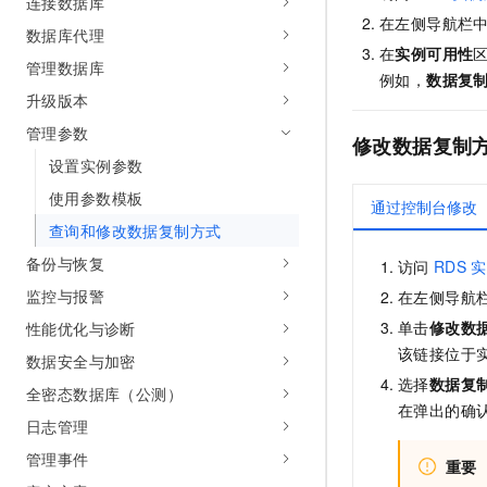
连接数据库
10 分钟在聊天系统中增加
专有云
在左侧导航栏
数据库代理
在
实例可用性
管理数据库
例如，
数据复
升级版本
管理参数
修改
数据复制
设置实例参数
使用参数模板
通过控制台修改
查询和修改数据复制方式
备份与恢复
访问
RDS
实
监控与报警
在左侧导航
单击
修改数
性能优化与诊断
该链接位于
数据安全与加密
选择
数据复
全密态数据库（公测）
在弹出的确
日志管理
管理事件
重要