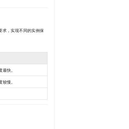
文戏情感细腻自然，动作戏激烈拳拳到肉，实现更强表演能力
支持中英文自由切换，具备更强的噪声鲁棒性
云聚AI 严选权益
SSL 证书
，一键激活高效办公新体验
精选AI产品，从模型到应用全链提效
堡垒机
AI 用量加速计划
应用
防火墙
、识别商机，让客服更高效、服务更出色。
新老同享，达量后返
要求，实现不同的实例保
千问办公
主机安全
NEW
的智能体编程平台
一站式AI生产力平台
AI 应用及服务市场
伶鹊
企业级人与Agent协作平台，接入和调度多个数字员工
智能客服平台，对话机器人、对话分析、智能外呼
AI 应用
度最快。
大模型服务平台百炼 - 全妙
大模型
应用创作平台
多模态内容创作工具，已接入 DeepSeek
度较慢。
自然语言处理
数据标注
机器学习
息提取
与 AI 智能体进行实时音视频通话
从文本、图片、视频中提取结构化的属性信息
构建支持视频理解的 AI 音视频实时通话应用