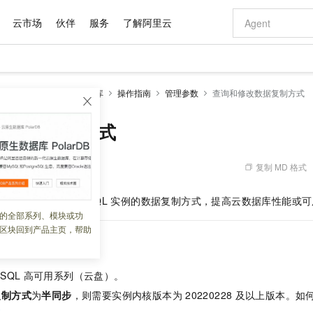
云市场
伙伴
服务
了解阿里云
AI 特惠
数据与 API
成为产品伙伴
企业增值服务
最佳实践
价格计算器
AI 场景体
基础软件
产品伙伴合
阿里云认证
市场活动
配置报价
大模型
RDS PostgreSQL数据库
操作指南
管理参数
查询和修改数据复制方式
自助选配和估算价格
新方式
域名与网站
睿译宝，AI翻译排版一步到位
智启 AI 普惠权益
产品生态集成认证中心
企业支持计划
云上春晚
千问官方 MaaS 平台，为开发者和 Agent 而生，新用户赠送 1 亿 + tokens 额度
云服务器 EC
Qwen Aud
AI Coding
阿里云Maa
2026 阿里云
为企业打
数据集
Windows
大模型认证
模型
NEW
NEW
交付可用成果
值低价云产品抢先购
提供智能易用的域名与建站服务
上传文档即自动完成翻译和格式还原
至高享 1亿+免费 tokens，加速 Al 应用落地
安全可靠、弹
智能编程，一键
改数据复制方式
产品生态伙伴
专家技术服务
云上奥运之旅
弹性计算合作
阿里云中企出
手机三要素
宝塔 Linux
全部认证
价格优势
有专属领域专家
对象存储 OSS
GLM-5.2：长任务时代开源旗舰模型
阿里云 OPC 创新助力计划
云数据库 RD
即刻拥有 DeepS
AI 电商营销
产品生态伙伴工作台
企业增值服务台
云栖战略参考
云存储合作计
云栖大会
身份实名认证
CentOS
训练营
推动算力普惠，释放技术红利
的大模型服务
最高返9万
多领域专家智能体,一键组建 AI 虚拟交付团队
至高百万元 Token 补贴，加速一人公司成长
稳定、安全、高性价比、高性能的云存储服务
真正可用的 1M 上下文,一次完成代码全链路开发
轻松解锁专属 Dee
从图文生成到
复制 MD 格式
 14:37:47
云上的中国
数据库合作计
活动全景
短信
Docker
图片和
站式影视创作平台
人工智能平台 PAI
Hermes Agent，打造自进化智能体
Token Plan 模型订阅计划
Qoder
5 分钟轻松部署
AI 广告创作
企业成长
大模型
NEW
信息公告
和修改
RDS PostgreSQL
实例的数据复制方式，提高云数据库性能或可
看见新力量
云网络合作计
OCR 文字识别
JAVA
级电脑
证享300元代金券
可视化编排打通从文字构思到成片全链路闭环
一站式AI开发、训练和推理服务
自主进化，持久记忆，越用越聪明
Qwen3.8-Max 首发尝鲜，限时加量 10 倍，夜间低至2折
面向真实软件
图文、视频一
的全部系列、模块或功
Kimi-K3
HappyHors
NEW
魔搭 Mode
loud
服务实践
官网公告
区块回到产品主页，帮助
Kimi 最新旗舰模型，长程编程与推理利器
让文字生成流
金融模力时刻
Salesforce O
版
发票查验
全能环境
Qoder CN
Claude Code + GStack 打造工程团队
千问办公，限时限量积分加倍
云原生数据库 P
低代码高效构
AI 建站
NEW
作计划
计划
创新中心
魔搭 ModelSc
健康状态
让AI从“聊天伙伴”进化为能干活的“数字员工”
覆盖公网/内网、递归/权威、移动APP等全场景解析服务
安装技能 GStack，拥有专属 AI 工程团队
你的AI工作搭子，覆盖日常办公高频场景
基于千问大模型等，支持代码智能生成、研发智能问答
0 代码专业建
客户案例
天气预报查询
操作系统
Deepseek-v4-pro
HappyHors
态合作计划
eSQL
高可用系列（云盘）。
态智能体模型
旗舰 MoE 大模型，百万上下文与顶尖推理能力
图生视频，流
Compute
同享
容器服务 Kubernetes 版 ACK
万小智 AI 建站低至 15元/月
云防火墙
AI 短剧/漫剧
快递物流查询
WordPress
成为服务伙
高校合作
复制方式
为
半同步
，则需要实例内核版本为
20220228
及以上版本。如
式云数据仓库
点，立即开启云上创新
提供一站式管理容器应用的 K8s 服务
送.CN域名，送备案服务码
云原生的云上
AI助力短剧
GLM-5.2
Wan2.7-T
Ubuntu
本
。