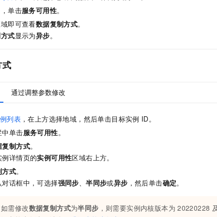
一个 AI 助手
即刻拥有 DeepSeek-R1 满血版
超强辅助，Bol
中，单击
服务可用性
。
在企业官网、通讯软件中为客户提供 AI 客服
多种方案随心选，轻松解锁专属 DeepSeek
区域即可查看
数据复制方式
。
制方式
显示为
异步
。
方式
通过调整参数修改
例列表
，在上方选择地域，然后单击目标实例
ID。
栏中单击
服务可用性
。
据复制方式
。
实例详情页的
实例可用性
区域右上方。
制方式
。
认对话框中，可选择
强同步
、
半同步
或
异步
，然后单击
确定
。
如需修改
数据复制方式
为
半同步
，则需要实例内核版本为
20220228