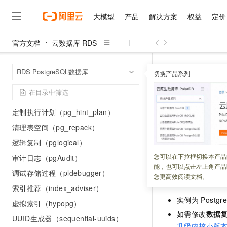
集成Elasticsearch（ZomboDB）
大模型
产品
解决方案
权益
定价
SQL防火墙（sql_firewall）
并发控制（pg_concurrency_control）
官方文档
云数据库 RDS
高速全文检索（RUM）
大模型
产品
解决方案
权益
定价
云市场
伙伴
服务
了解阿里云
精选产品
精选解决方案
普惠上云
产品定价
精选商城
成为销售伙伴
售前咨询
为什么选择阿里云
千问AI平台
中文分词（zhparser）
云数据库 RDS
首页
RDS PostgreSQL数据库
了解云产品的定价详情
切换产品系列
大模型服务平台百炼
千问办公，解锁你的工作
普惠上云 官方力荐
分销伙伴
在线服务
网站建设
什么是云计算
大
中文分词（pg_jieba）
大模型服务与应用平台
企业级Agent产品，直接
云服务器38元/年起，超
查询和修
咨询伙伴
字符串相似性判断（fuzzystrmatch）
多端小程序
技术领先
云上成本管理
售后服务
千问大模型
Agency Agents：拥
官方推荐返现计划
大模型
定制执行计划（pg_hint_plan）
大模型
精选产品
精选解决方案
Salesforce 国际版订阅
稳定可靠
管理和优化成本
多元化、高性能、安全可靠
推荐新用户得奖励，单订单
更新时间：
2026-06-02
销售伙伴合作计划
清理表空间（pg_repack）
自助服务
友盟天域
安全合规
人工智能与机器学习
AI
文本生成
无影云电脑
HappyHorse 打造一
云工开物
逻辑复制（pglogical）
本文介绍如何查询
无影生态合作计划
在线服务
观测云
分析师报告
随时随地安全接入的云上超
高校专属算力普惠，学生认
计算
互联网应用开发
您可以在下拉框切换本产品
Qwen3.8-Max
审计日志（pgAudit）
HOT
Salesforce On Alibaba C
工单服务
能，也可以点击左上角产品
智能体时代全能旗舰模型
Tuya 物联网平台阿里云
研究报告与白皮书
云解析DNS
快速拥有专属 OpenClaw
调试存储过程（pldebugger）
Consulting Partner 合
前提条件
大数据
容器
您更高效阅读文档。
免费试用
短信专区
索引推荐（index_adviser）
蓝凌 OA
Qwen3.7-Plus
AI 大模型销售与服务生
现代化应用
存储
天池大赛
实例为
Postgr
能看、能想、能动手的多模
虚拟索引（hypopg）
云原生大数据计算服务 Max
解决方案免费试用 新老
电子合同
如需修改
数据
面向分析的企业级SaaS模
最高领取价值200元试用
安全
网络与CDN
UUID生成器（sequential-uuids）
AI 算法大赛
Qwen3-VL-Plus
畅捷通
升级内核小版