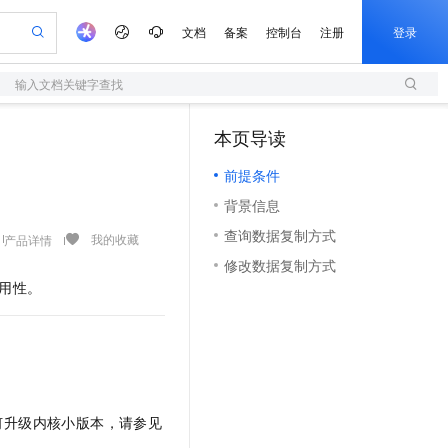
文档
备案
控制台
注册
登录
输入文档关键字查找
验
作计划
器
AI 活动
专业服务
服务伙伴合作计划
开发者社区
加入我们
服务平台百炼
阿里云 OPC 创新助力计划
本页导读
（1）
一站式生成采购清单，支持单品或批量购买
S
io：打造专属 AI 语音助手
S产品伙伴计划（繁花）
峰会
造的大模型服务与应用开发平台
轻量应用服务器
一句话生成原生可编辑精美 PPT 文稿
AI 生产力先锋
Al MaaS 服务伙伴赋能合作
域名
博文
Careers
至高可申请百万元
前提条件
性可伸缩的云计算服务
开启高性价比 AI 编程新体验
Qwen-Audio-3.0-Realtime 端到端实时语音角色扮演
输入一句话想法, 轻松生成专业的 PPT
先锋实践拓展 AI 生产力的边界
快速构建应用程序和网站，即刻迈出上云第一步
Token 补贴，五大权
计划
海大会
伙伴信用分合作计划
商标
问答
社会招聘
背景信息
益加速 OPC 成功
S
eek-V4-Pro
数字证书管理服务（原SSL证书）
一键部署幻兽帕鲁游戏服务器
飞天发布时刻
HOT
划
备案
电子书
校园招聘
查询数据复制方式
pSeek-V4-Pro
视频创作，一键激活电商全链路生产力
全托管，含MySQL、PostgreSQL、SQL Server、MariaDB多引擎
实现全站HTTPS，呈现可信的WEB访问
一键购买专属联机服务器，轻松开启游戏
所见，即是所愿
我的收藏
产品详情
更多支持
划
公司注册
镜像站
修改数据复制方式
视频生成
语音识别与合成
专属 QwenPaw
短信服务
漫剧工坊：一站式动画创作平台
AI 实训营
HOT
用性。
合作伙伴培训与认证
划
上云迁移
的智能体编程平台
站生成，高效打造优质广告素材
从聊天伙伴进化为能主动干活的本地数字员工
快速生产连贯的高质量长漫剧
从基础到进阶，Agent 创客手把手教你
国内短信简单易用，安全可靠，秒级触达，全球覆盖200+国家和地区。
e-1.1-T2V
Qwen3-TTS-Flash
lScope
我要反馈
查询合作伙伴
畅细腻的高质量视频
离线语音合成大模型，多语言方言自适应，低延迟高稳定
n Alibaba Cloud ISV 合作
代维服务
olarDB
建企业门户网站
大数据开发治理平台 DataWorks
10 分钟搭建微信、支付宝小程序
创新加速
ope
登录合作伙伴管理后台
我要建议
站，无忧落地极速上线
以可视化方式快速构建移动和 PC 门户网站
100%兼容MySQL、PostgreSQL，兼容Oracle，支持集中和分布式
高效部署网站，快速应用到小程序
Data Agent 驱动的一站式 Data+AI 开发治理平台
e-1.1-I2V
Cosyvoice-V3-Flash
安全
畅自然，细节丰富
高表现力语音合成大模型，语音克隆听感自然
我要投诉
上云场景组合购
伴
何升级内核小版本，请参见
边界网络安全防护产品
漫剧创作，剧本、分镜、视频高效生成
覆盖90%+业务场景，专享组合折扣价
2V
VPN
Fun-ASR