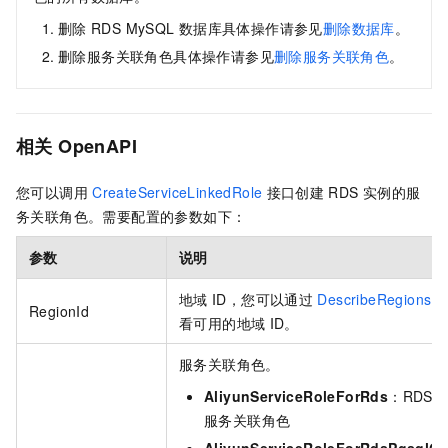
删除
RDS MySQL
数据库具体操作请参见
删除数据库
。
删除服务关联角色具体操作请参见
删除服务关联角色
。
相关
OpenAPI
您可以调用
CreateServiceLinkedRole
接口创建
RDS
实例的服
务关联角色。需要配置的参数如下：
参数
说明
地域
ID，您可以通过
DescribeRegions
RegionId
看可用的地域
ID。
服务关联角色。
AliyunServiceRoleForRds
：RDS M
服务关联角色