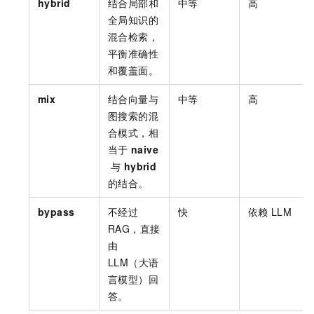
hybrid
结合局部和
中等
高
全局知识的
混合检索，
平衡准确性
和覆盖面。
mix
结合向量与
中等
高
图搜索的混
合模式，相
当于
naive
与
hybrid
的结合。
bypass
不经过
快
依赖
LLM
RAG，直接
由
LLM（大语
言模型）回
答。