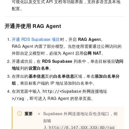
可视化以及交互式
API
文档等功能界面，支持多语言及本地
配置。
开通并使用
RAG Agent
开通
RDS Supabase
项目
时，开启
RAG Agent
。
RAG Agent
内置了部分模型。当您使用需要通过公网访问的
外部自定义模型时，必须为
Agent
启用
公网
NAT
。
开通成功后，在
RDS Supabase
列表中，单击目标项目
访问
地址
列的
设置白名单
。
在弹出的
基本信息
页的
白名单信息
区域，单击
添加白名单分
组
，将目标客户端的
IP
地址添加到白名单中。
在浏览器中输入
http://<Supabase
外网连接地址
，即可进入
RAG Agent
的登录页面。
>/rag
重要
Supabase
外网连接地址应包含端口，例
如输
入
http://8.147.XXX.XXX:80/rag