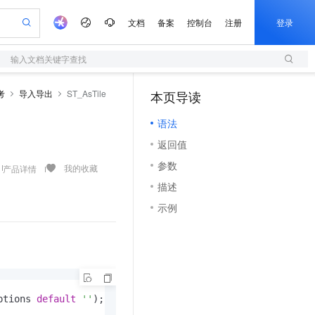
文档
备案
控制台
注册
登录
输入文档关键字查找
验
作计划
器
AI 活动
专业服务
服务伙伴合作计划
开发者社区
加入我们
服务平台百炼
阿里云 OPC 创新助力计划
考
导入导出
ST_AsTile
本页导读
（1）
一站式生成采购清单，支持单品或批量购买
S
io：打造专属 AI 语音助手
S产品伙伴计划（繁花）
峰会
造的大模型服务与应用开发平台
轻量应用服务器
一句话生成原生可编辑精美 PPT 文稿
AI 生产力先锋
Al MaaS 服务伙伴赋能合作
域名
博文
Careers
至高可申请百万元
语法
性可伸缩的云计算服务
开启高性价比 AI 编程新体验
Qwen-Audio-3.0-Realtime 端到端实时语音角色扮演
输入一句话想法, 轻松生成专业的 PPT
先锋实践拓展 AI 生产力的边界
快速构建应用程序和网站，即刻迈出上云第一步
Token 补贴，五大权
计划
海大会
伙伴信用分合作计划
商标
问答
社会招聘
返回值
益加速 OPC 成功
S
eek-V4-Pro
数字证书管理服务（原SSL证书）
一键部署幻兽帕鲁游戏服务器
飞天发布时刻
HOT
划
备案
电子书
校园招聘
参数
pSeek-V4-Pro
视频创作，一键激活电商全链路生产力
全托管，含MySQL、PostgreSQL、SQL Server、MariaDB多引擎
实现全站HTTPS，呈现可信的WEB访问
一键购买专属联机服务器，轻松开启游戏
所见，即是所愿
我的收藏
产品详情
更多支持
划
公司注册
镜像站
描述
视频生成
语音识别与合成
专属 QwenPaw
短信服务
漫剧工坊：一站式动画创作平台
AI 实训营
HOT
合作伙伴培训与认证
示例
划
上云迁移
的智能体编程平台
站生成，高效打造优质广告素材
从聊天伙伴进化为能主动干活的本地数字员工
快速生产连贯的高质量长漫剧
从基础到进阶，Agent 创客手把手教你
国内短信简单易用，安全可靠，秒级触达，全球覆盖200+国家和地区。
e-1.1-T2V
Qwen3-TTS-Flash
lScope
我要反馈
查询合作伙伴
畅细腻的高质量视频
离线语音合成大模型，多语言方言自适应，低延迟高稳定
n Alibaba Cloud ISV 合作
代维服务
olarDB
建企业门户网站
大数据开发治理平台 DataWorks
10 分钟搭建微信、支付宝小程序
创新加速
ope
登录合作伙伴管理后台
我要建议
站，无忧落地极速上线
以可视化方式快速构建移动和 PC 门户网站
100%兼容MySQL、PostgreSQL，兼容Oracle，支持集中和分布式
高效部署网站，快速应用到小程序
Data Agent 驱动的一站式 Data+AI 开发治理平台
e-1.1-I2V
Cosyvoice-V3-Flash
安全
畅自然，细节丰富
高表现力语音合成大模型，语音克隆听感自然
我要投诉
上云场景组合购
伴
边界网络安全防护产品
漫剧创作，剧本、分镜、视频高效生成
覆盖90%+业务场景，专享组合折扣价
ptions 
default
''
);
2V
VPN
Fun-ASR