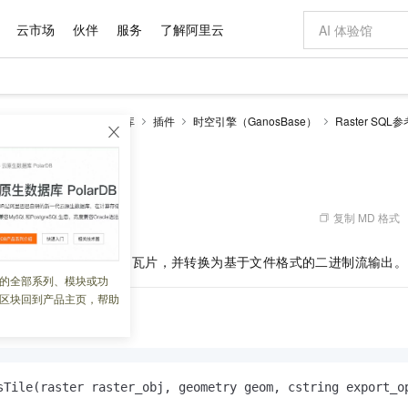
云市场
伙伴
服务
了解阿里云
AI 特惠
数据与 API
成为产品伙伴
企业增值服务
最佳实践
价格计算器
AI 场景体
基础软件
产品伙伴合
阿里云认证
市场活动
配置报价
大模型
RDS PostgreSQL数据库
插件
时空引擎（GanosBase）
Raster SQL参
自助选配和估算价格
新方式
域名与网站
睿译宝，AI翻译排版一步到位
智启 AI 普惠权益
产品生态集成认证中心
企业支持计划
云上春晚
千问官方 MaaS 平台，为开发者和 Agent 而生，新用户赠送 1 亿 + tokens 额度
云服务器 EC
Qwen Aud
AI Coding
阿里云Maa
2026 阿里云
为企业打
数据集
Windows
大模型认证
模型
NEW
NEW
交付可用成果
值低价云产品抢先购
提供智能易用的域名与建站服务
上传文档即自动完成翻译和格式还原
至高享 1亿+免费 tokens，加速 Al 应用落地
安全可靠、弹
智能编程，一键
e
产品生态伙伴
专家技术服务
云上奥运之旅
弹性计算合作
阿里云中企出
手机三要素
宝塔 Linux
全部认证
价格优势
有专属领域专家
对象存储 OSS
GLM-5.2：长任务时代开源旗舰模型
阿里云 OPC 创新助力计划
云数据库 RD
即刻拥有 DeepS
AI 电商营销
产品生态伙伴工作台
企业增值服务台
云栖战略参考
云存储合作计
云栖大会
身份实名认证
CentOS
训练营
推动算力普惠，释放技术红利
的大模型服务
最高返9万
多领域专家智能体,一键组建 AI 虚拟交付团队
至高百万元 Token 补贴，加速一人公司成长
稳定、安全、高性价比、高性能的云存储服务
真正可用的 1M 上下文,一次完成代码全链路开发
轻松解锁专属 Dee
从图文生成到
复制 MD 格式
 03:03:44
云上的中国
数据库合作计
活动全景
短信
Docker
图片和
站式影视创作平台
人工智能平台 PAI
Hermes Agent，打造自进化智能体
Token Plan 模型订阅计划
Qoder
5 分钟轻松部署
AI 广告创作
企业成长
大模型
NEW
信息公告
256
或
512
像素尺寸的瓦片，并转换为基于文件格式的二进制流输出。
看见新力量
云网络合作计
OCR 文字识别
JAVA
级电脑
证享300元代金券
可视化编排打通从文字构思到成片全链路闭环
一站式AI开发、训练和推理服务
自主进化，持久记忆，越用越聪明
Qwen3.8-Max 首发尝鲜，限时加量 10 倍，夜间低至2折
面向真实软件
图文、视频一
的全部系列、模块或功
Kimi-K3
HappyHors
NEW
魔搭 Mode
loud
服务实践
官网公告
区块回到产品主页，帮助
Kimi 最新旗舰模型，长程编程与推理利器
让文字生成流
金融模力时刻
Salesforce O
版
发票查验
全能环境
Qoder CN
Claude Code + GStack 打造工程团队
千问办公，限时限量积分加倍
云原生数据库 P
低代码高效构
AI 建站
NEW
作计划
计划
创新中心
魔搭 ModelSc
健康状态
让AI从“聊天伙伴”进化为能干活的“数字员工”
覆盖公网/内网、递归/权威、移动APP等全场景解析服务
安装技能 GStack，拥有专属 AI 工程团队
你的AI工作搭子，覆盖日常办公高频场景
基于千问大模型等，支持代码智能生成、研发智能问答
0 代码专业建
客户案例
天气预报查询
操作系统
Deepseek-v4-pro
HappyHors
态合作计划
态智能体模型
旗舰 MoE 大模型，百万上下文与顶尖推理能力
图生视频，流
Compute
同享
容器服务 Kubernetes 版 ACK
万小智 AI 建站低至 15元/月
云防火墙
AI 短剧/漫剧
快递物流查询
WordPress
成为服务伙
高校合作
式云数据仓库
点，立即开启云上创新
提供一站式管理容器应用的 K8s 服务
送.CN域名，送备案服务码
云原生的云上
AI助力短剧
sTile(raster raster_obj, geometry geom, cstring export_o
GLM-5.2
Wan2.7-T
Ubuntu