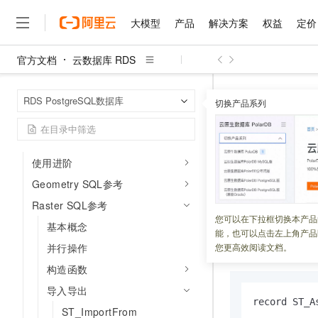
限制创建插件说明
大模型
产品
解决方案
权益
定价
管理插件
时空引擎（GanosBase）
官方文档
云数据库 RDS
大模型
产品
解决方案
权益
定价
云市场
伙伴
服务
了解阿里云
简介
精选产品
精选解决方案
普惠上云
产品定价
精选商城
成为销售伙伴
售前咨询
为什么选择阿里云
千问AI平台
云数据库 RDS
首页
时空引擎版本发布记录
RDS PostgreSQL数据库
了解云产品的定价详情
切换产品系列
大模型服务平台百炼
千问办公，解锁你的工作
普惠上云 官方力荐
分销伙伴
在线服务
网站建设
什么是云计算
大
时空引擎插件升级
大模型服务与应用平台
企业级Agent产品，直接
云服务器38元/年起，超
ST_AsTil
咨询伙伴
多端小程序
技术领先
模型
云上成本管理
售后服务
千问大模型
Agency Agents：拥
官方推荐返现计划
大模型
大模型
精选产品
精选解决方案
Salesforce 国际版订阅
稳定可靠
使用进阶
管理和优化成本
多元化、高性能、安全可靠
推荐新用户得奖励，单订单
更新时间：
2024-03-21
销售伙伴合作计划
自助服务
Geometry SQL参考
友盟天域
安全合规
人工智能与机器学习
AI
文本生成
无影云电脑
HappyHorse 打造一
云工开物
从栅格对象裁剪出
无影生态合作计划
在线服务
Raster SQL参考
观测云
分析师报告
随时随地安全接入的云上超
高校专属算力普惠，学生认
计算
互联网应用开发
您可以在下拉框切换本产品
Qwen3.8-Max
HOT
基本概念
Salesforce On Alibaba C
工单服务
能，也可以点击左上角产品
智能体时代全能旗舰模型
Tuya 物联网平台阿里云
研究报告与白皮书
云解析DNS
快速拥有专属 OpenClaw
Consulting Partner 合
语法
大数据
容器
并行操作
您更高效阅读文档。
免费试用
短信专区
蓝凌 OA
Qwen3.7-Plus
构造函数
AI 大模型销售与服务生
现代化应用
存储
天池大赛
能看、能想、能动手的多模
云原生大数据计算服务 Max
解决方案免费试用 新老
电子合同
导入导出
面向分析的企业级SaaS模
最高领取价值200元试用
安全
record ST_A
网络与CDN
AI 算法大赛
Qwen3-VL-Plus
ST_ImportFrom
畅捷通