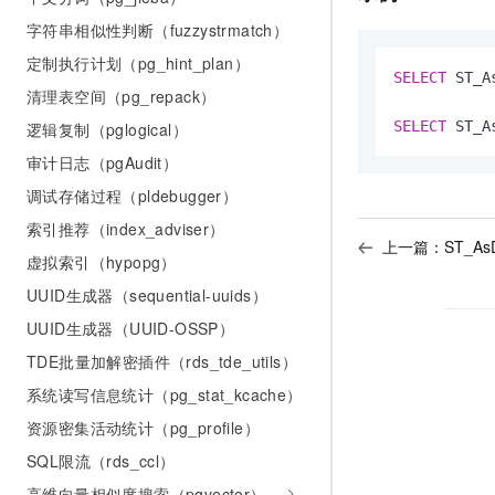
字符串相似性判断（fuzzystrmatch）
定制执行计划（pg_hint_plan）
SELECT
 ST_A
清理表空间（pg_repack）
SELECT
 ST_A
逻辑复制（pglogical）
审计日志（pgAudit）
调试存储过程（pldebugger）
索引推荐（index_adviser）
上一篇：
ST_AsD
虚拟索引（hypopg）
UUID生成器（sequential-uuids）
UUID生成器（UUID-OSSP）
TDE批量加解密插件（rds_tde_utils）
系统读写信息统计（pg_stat_kcache）
资源密集活动统计（pg_profile）
SQL限流（rds_ccl）
高维向量相似度搜索（pgvector）