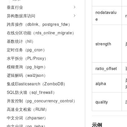
垂直行业
nodatavalu
异构数据库访问
e
跨库操作（dblink、postgres_fdw）
在线分区功能（rds_online_migrate）
基数统计（hll）
strength
定时任务（pg_cron）
水平拆分（PL/Proxy）
模糊查询（pg_bigm）
ratio_offset
逻辑解码（wal2json）
alpha
集成Elasticsearch（ZomboDB）
SQL防火墙（sql_firewall）
并发控制（pg_concurrency_control）
quality
高速全文检索（RUM）
中文分词（zhparser）
示例
中文分词（pg_jieba）