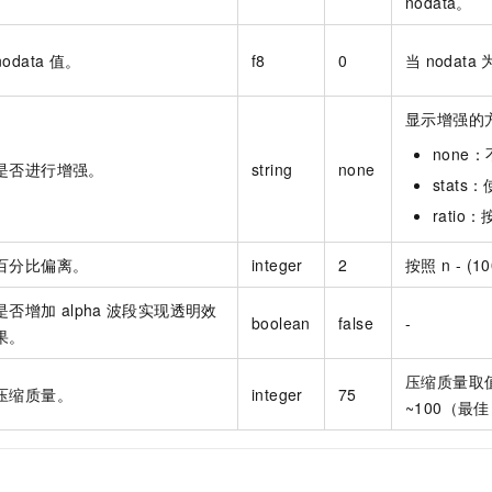
nodata。
nodata
值。
f8
0
当
nodata
显示增强的
none
是否进行增强。
string
none
stat
rati
百分比偏离。
integer
2
按照
n - 
是否增加
alpha
波段实现透明效
boolean
false
-
果。
压缩质量取
压缩质量。
integer
75
~100（最