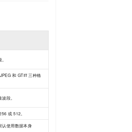
t.diy 一步搞定创意建站
构建大模型应用的安全防护体系
通过自然语言交互简化开发流程,全栈开发支持
通过阿里云安全产品对 AI 应用进行安全防护
段。
JPEG
和
GTiff
三种格
佳波段。
256
或
512。
默认使用数据本身