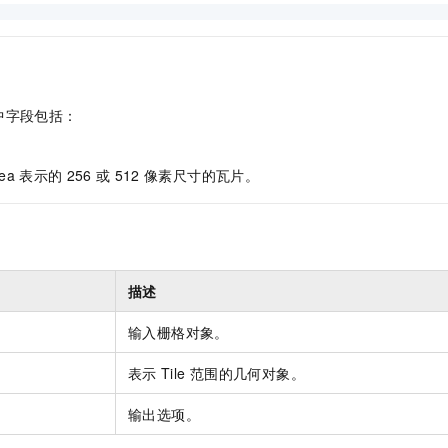
服务生态伙伴
视觉 Coding、空间感知、多模态思考等全面升级
1M上下文，专为长程任务能力而生
云工开物
企业应用
Night Plan 支持 Qwen 3.8-Max
AI 办公
NEW
Red Hat
30+ 款产品免费体验
夜间 5 折，Qwen/Meoo/TokenPlan 客户专享
AI智能应用
科研合作
ERP
堂（旗舰版）
SUSE
智能客服
AI 应用构建
大模型原生
CRM
2个月
自动承接线索
中字段包括：
建站小程序
Qoder
大模型服务平台百炼-应用模版
OA 办公系统
HOT
NEW
。
面向真实软件
个人版上线、团队版降价；千问3.8-Max首发发尝鲜
丰富多元化的应用模版和解决方案
力提升
财税管理
模板建站
tea
表示的
256
或
512
像素尺寸的瓦片。
万有无界
大模型服务平台百炼-智能体
400电话
定制建站
的模型效果
灵活可视化地构建企业级 Agent
方案
广告营销
模板小程序
秒悟
人工智能平台 PAI
定制小程序
云端极速 AI 
新一代 AI 视频生成模型，深度适配广告营销等场景
AI Native 的算法工程平台，一站式完成建模、训练、推理服务部署
描述
APP 开发
输入栅格对象。
建站系统
表示
Tile
范围的几何对象。
AI 应用
10分钟微调：让0.6B模型媲美235B模型
多模态数据信
输出选项。
依托云原生高可用架构,实现Dify私有化部署
用1%尺寸在特定领域达到大模型90%以上效果