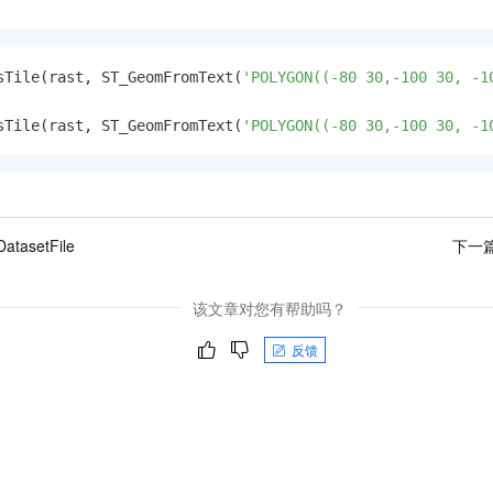
sTile(rast, ST_GeomFromText(
'POLYGON((-80 30,-100 30, -1
sTile(rast, ST_GeomFromText(
'POLYGON((-80 30,-100 30, -1
atasetFile
下一
该文章对您有帮助吗？
反馈