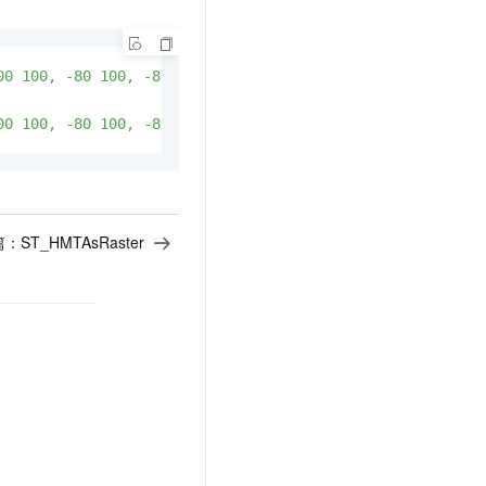
00 100, -80 100, -80 30))'
,
4326
),
'{"format":"PNG","bands
00 100, -80 100, -80 30))'
,
4326
),
'{"format":"GTiff","ban
篇：
ST_HMTAsRaster