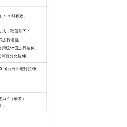
为
true
时有效。
方式，取值如下：
：不进行增强。
s：使用统计值进行拉伸。
o：按照百分比拉伸。
(100-n)百分比进行拉伸。
值为
0（最差）
佳）。