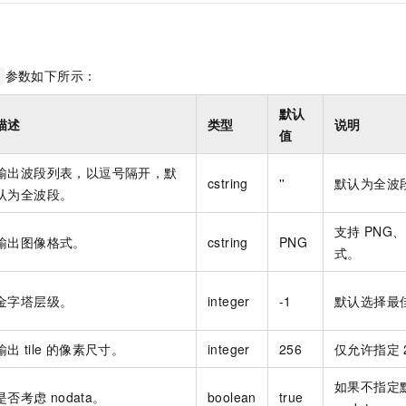
一个 AI 助手
即刻拥有 DeepSeek-R1 满血版
超强辅助，Bol
在企业官网、通讯软件中为客户提供 AI 客服
多种方案随心选，轻松解锁专属 DeepSeek
参数如下所示：
默认
描述
类型
说明
值
输出波段列表，以逗号隔开，默
cstring
''
默认为全波
认为全波段。
支持
PNG、
输出图像格式。
cstring
PNG
式。
金字塔层级。
integer
-1
默认选择最
输出
tile
的像素尺寸。
integer
256
仅允许指定
如果不指定
是否考虑
nodata。
boolean
true