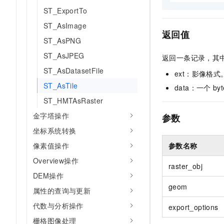
AI 产品 免费试用
网络
ST_ExportTo
安全
云开发大赛
Tableau 订阅
1亿+ 大模型 tokens 和 
ST_AsImage
可观测
入门学习赛
中间件
返回值
AI空中课堂在线直播课
140+云产品 免费试用
ST_AsPNG
大模型服务
上云与迁云
产品新客免费试用，最长1
数据库
ST_AsJPEG
返回一条记录，其
生态解决方案
千问AI平台-Token Plan
企业出海
大模型ACA认证体验
ST_AsDatasetFile
大数据计算
ext：影像格式
助力企业全员 AI 认知与能
行业生态解决方案
ST_AsTile
data：一个
by
政企业务
媒体服务
千问AI平台-模型体验
ST_HMTAsRaster
开发者生态解决方案
在线体验全尺寸、多种模态
企业服务与云通信
金字塔操作
参数
AI 开发和 AI 应用解决
Happy 系列大模型
坐标系统转换
域名与网站
像素值操作
参数名称
终端用户计算
Overview操作
raster_obj
Serverless
DEM操作
大模型解决方案
geom
属性的查询与更新
开发工具
快速部署 Dify，高效搭建 
代数与分析操作
export_options
迁移与运维管理
栅格图像处理