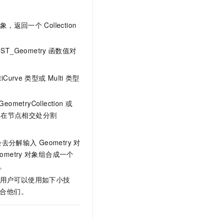
t.diy 一步搞定创意建站
构建大模型应用的安全防护体系
通过自然语言交互简化开发流程,全栈开发支持
通过阿里云安全产品对 AI 应用进行安全防护
象，返回一个
Collection
ST_Geometry
函数值对
tiCurve
类型或
Multi
类型
GeometryCollection
或
将在节点相交处分割
数不会去分解输入
Geometry
对
ometry
对象组合成一个
。
用户可以使用如下小技
合他们。