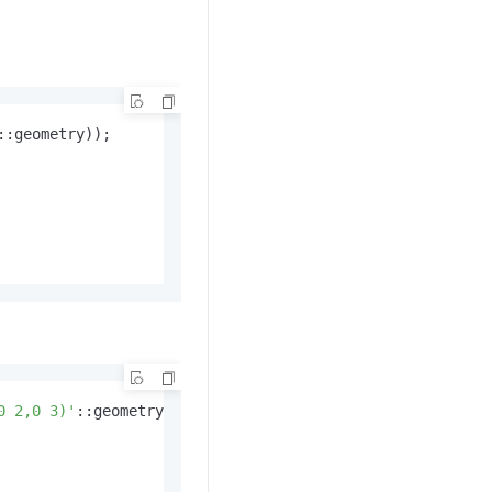
::geometry));

0 2,0 3)'
::geometry));
