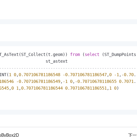
T_AsText(ST_Collect(t.geom)) 
from
 (
select
 (ST_DumpPoints
--------------------------------------------------------
INT(
1
0
,
0.707106781186548
-0.707106781186547
,
0
-1
,
-0.70
186546
-0.707106781186549
,
-1
0
,
-0.70710678118655
0.7071
6545
,
0
1
,
0.707106781186544
0.707106781186551
,
1
0
)

ipByBox2D
下一