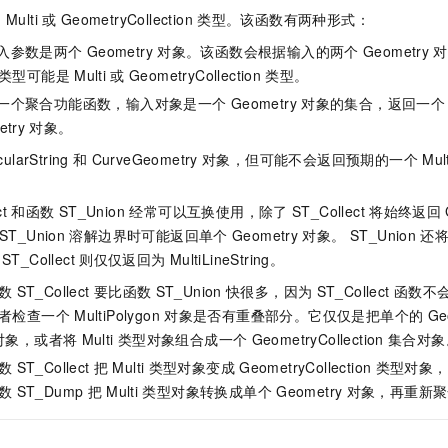
一个 AI 助手
即刻拥有 DeepSeek-R1 满血版
超强辅助，Bol
是
Multi
或
GeometryCollection
类型。该函数有两种形式：
在企业官网、通讯软件中为客户提供 AI 客服
多种方案随心选，轻松解锁专属 DeepSeek
输入参数是两个
Geometry
对象。该函数会根据输入的两个
Geometry
对
类型可能是
Multi
或
GeometryCollection
类型。
是一个聚合功能函数，输入对象是一个
Geometry
对象的集合，返回一个
etry
对象。
cularString
和
CurveGeometry
对象，但可能不会返回预期的一个
Mul
ect 和函数
ST_Union 经常可以互换使用，除了
ST_Collect
将始终返回
ST_Union
溶解边界时可能返回单个
Geometry
对象。 ST_Union
还
ST_Collect
则仅仅返回为
MultiLineString。
数
ST_Collect
要比函数
ST_Union
快很多，因为
ST_Collect 函
者检查一个
MultiPolygon
对象是否有重叠部分。它仅仅是把单个的
Ge
对象，或者将
Multi
类型对象组合成一个
GeometryCollection
集合对象
数
ST_Collect
把
Multi
类型对象变成
GeometryCollection
类型对象，
数
ST_Dump
把
Multi
类型对象转换成单个
Geometry
对象，再重新聚