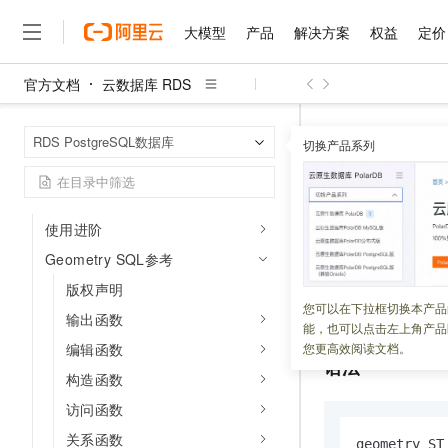
限制创建插件说明
大模型
产品
解决方案
权益
定价
管理插件
时空引擎（GanosBase）
官方文档
云数据库 RDS
大模型
产品
解决方案
权益
定价
云市场
伙伴
服务
了解阿里云
简介
精选产品
精选解决方案
普惠上云
产品定价
精选商城
成为销售伙伴
售前咨询
为什么选择阿里云
千问AI平台
云数据库 RDS
首页
时空引擎版本发布记录
RDS PostgreSQL数据库
了解云产品的定价详情
切换产品系列
ST_Collect
大模型服务平台百炼
千问办公，解锁你的工作
普惠上云 官方力荐
分销伙伴
在线服务
网站建设
什么是云计算
大
时空引擎插件升级
大模型服务与应用平台
企业级Agent产品，直接
云服务器38元/年起，超
咨询伙伴
多端小程序
技术领先
模型
ST_Collec
云上成本管理
售后服务
千问大模型
Agency Agents：拥
官方推荐返现计划
大模型
大模型
精选产品
精选解决方案
Salesforce 国际版订阅
稳定可靠
使用进阶
管理和优化成本
多元化、高性能、安全可靠
推荐新用户得奖励，单订单
销售伙伴合作计划
自助服务
Geometry SQL参考
更新时间：
2023-12-01
友盟天域
安全合规
人工智能与机器学习
AI
文本生成
无影云电脑
HappyHorse 打造一
云工开物
无影生态合作计划
在线服务
版权声明
观测云
分析师报告
随时随地安全接入的云上超
高校专属算力普惠，学生认
计算
互联网应用开发
从其他
Geometry
您可以在下拉框切换本产品
Qwen3.8-Max
HOT
输出函数
Salesforce On Alibaba C
工单服务
能，也可以点击左上角产品
智能体时代全能旗舰模型
Tuya 物联网平台阿里云
研究报告与白皮书
云解析DNS
快速拥有专属 OpenClaw
Consulting Partner 合
大数据
容器
编辑函数
您更高效阅读文档。
免费试用
短信专区
语法
蓝凌 OA
Qwen3.7-Plus
构造函数
AI 大模型销售与服务生
现代化应用
存储
天池大赛
能看、能想、能动手的多模
云原生大数据计算服务 Max
解决方案免费试用 新老
电子合同
访问函数
面向分析的企业级SaaS模
最高领取价值200元试用
安全
网络与CDN
AI 算法大赛
Qwen3-VL-Plus
关系函数
畅捷通
geometry ST