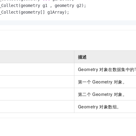
服务生态伙伴
视觉 Coding、空间感知、多模态思考等全面升级
1M上下文，专为长程任务能力而生
云工开物
企业应用
Night Plan 支持 Qwen 3.8-Max
AI 办公
NEW
_Collect(geometry g1 , geometry g2);

Red Hat
30+ 款产品免费体验
夜间 5 折，Qwen/Meoo/TokenPlan 客户专享
AI智能应用
_Collect(geometry[] g1Array);
科研合作
ERP
堂（旗舰版）
SUSE
智能客服
AI 应用构建
大模型原生
CRM
2个月
自动承接线索
建站小程序
Qoder
大模型服务平台百炼-应用模版
OA 办公系统
HOT
NEW
面向真实软件
个人版上线、团队版降价；千问3.8-Max首发发尝鲜
丰富多元化的应用模版和解决方案
力提升
财税管理
模板建站
描述
万有无界
大模型服务平台百炼-智能体
400电话
定制建站
的模型效果
灵活可视化地构建企业级 Agent
Geometry
对象在数据集中的
方案
广告营销
模板小程序
秒悟
人工智能平台 PAI
第一个
Geometry
对象。
定制小程序
云端极速 AI 
新一代 AI 视频生成模型，深度适配广告营销等场景
AI Native 的算法工程平台，一站式完成建模、训练、推理服务部署
APP 开发
第二个
Geometry
对象。
建站系统
Geometry
对象数组。
AI 应用
10分钟微调：让0.6B模型媲美235B模型
多模态数据信
依托云原生高可用架构,实现Dify私有化部署
用1%尺寸在特定领域达到大模型90%以上效果