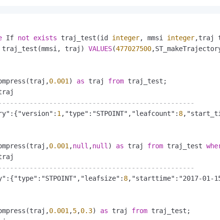
e
 If 
not
exists
 traj_test(id 
integer
, mmsi 
integer
 traj_test(mmsi, traj) 
VALUES
(
477027500
,ST_makeTrajector
ompress(traj,
0.001
) 
as
 traj 
from
 traj_test;

--------------------------------------------------
ry":{"version":
1
,"type":"STPOINT","leafcount":
8
,"start_t
ompress(traj,
0.001
,
null
,
null
) 
as
 traj 
from
 traj_test 
whe
--------------------------------------------------
y":{"type":"STPOINT","leafsize":
8
,"starttime":"2017-01-1
ompress(traj,
0.001
,
5
,
0.3
) 
as
 traj 
from
 traj_test;
