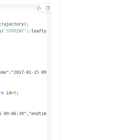
y(
'STPOINT'
::leaftype, 
'LINESTRING(-179.48077 51.72814,-
ime":"2017-01-15 09:06:39","end_time":"2017-01-15 21:18:
re
 id
=
5
;

5 09:06:39","endtime":"2017-01-15 21:18:30","spatial":"L