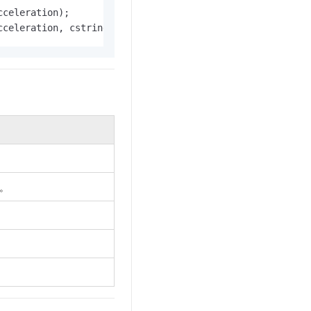
文戏情感细腻自然，动作戏激烈拳拳到肉，实现更强表演能力
支持中英文自由切换，具备更强的噪声鲁棒性
云聚AI 严选权益
celeration);

SSL 证书
，一键激活高效办公新体验
精选AI产品，从模型到应用全链提效
cceleration, cstringvelocity_field);
堡垒机
AI 用量加速计划
应用
防火墙
、识别商机，让客服更高效、服务更出色。
新老同享，达量后返
千问办公
主机安全
NEW
的智能体编程平台
一站式AI生产力平台
AI 应用及服务市场
伶鹊
企业级人与Agent协作平台，接入和调度多个数字员工
智能客服平台，对话机器人、对话分析、智能外呼
AI 应用
大模型服务平台百炼 - 全妙
大模型
。
应用创作平台
多模态内容创作工具，已接入 DeepSeek
自然语言处理
数据标注
机器学习
息提取
与 AI 智能体进行实时音视频通话
从文本、图片、视频中提取结构化的属性信息
构建支持视频理解的 AI 音视频实时通话应用