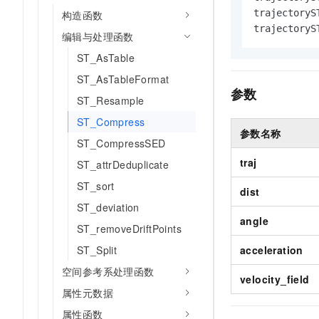
AI 产品 免费试用
网络
trajectoryS
构造函数
安全
云开发大赛
Tableau 订阅
1亿+ 大模型 tokens 和 
trajectoryS
编辑与处理函数
可观测
入门学习赛
中间件
AI空中课堂在线直播课
140+云产品 免费试用
ST_AsTable
大模型服务
上云与迁云
产品新客免费试用，最长1
数据库
ST_AsTableFormat
生态解决方案
参数
千问AI平台-Token Plan
企业出海
大模型ACA认证体验
ST_Resample
大数据计算
助力企业全员 AI 认知与能
行业生态解决方案
ST_Compress
政企业务
媒体服务
参数名称
千问AI平台-模型体验
ST_CompressSED
开发者生态解决方案
在线体验全尺寸、多种模态
企业服务与云通信
traj
ST_attrDeduplicate
AI 开发和 AI 应用解决
Happy 系列大模型
ST_sort
域名与网站
dist
ST_deviation
终端用户计算
angle
ST_removeDriftPoints
Serverless
ST_Split
acceleration
大模型解决方案
空间参考系处理函数
开发工具
velocity_field
快速部署 Dify，高效搭建 
属性元数据
迁移与运维管理
属性函数