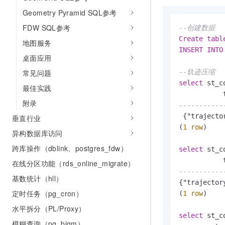
Geometry Pyramid SQL参考
FDW SQL参考
--创建数据
Create
tabl
地图服务
INSERT
INTO
桌面应用
--轨迹压缩
常见问题
select
 st_c
最佳实践
附录
-----------
 {"trajecto
垂直行业
(
1
row
)

异构数据库访问
跨库操作（dblink、postgres_fdw）
select
 st_c
在线分区功能（rds_online_migrate）
-----------
基数统计（hll）
{"trajector
定时任务（pg_cron）
(
1
row
)

水平拆分（PL/Proxy）
select
 st_c
模糊查询（pg_bigm）