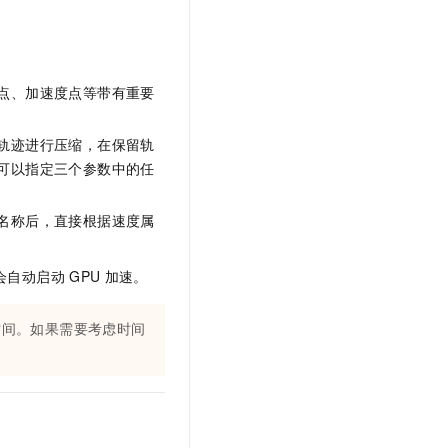
t.diy 一步搞定创意建站
构建大模型应用的安全防护体系
通过自然语言交互简化开发流程,全栈开发支持
通过阿里云安全产品对 AI 应用进行安全防护
点、加速度点等带有重要
轨迹进行压缩，在保留轨
可以指定三个参数中的任
名称后，直接根据速度属
会自动启动
GPU
加速。
时间。如果需要考虑时间