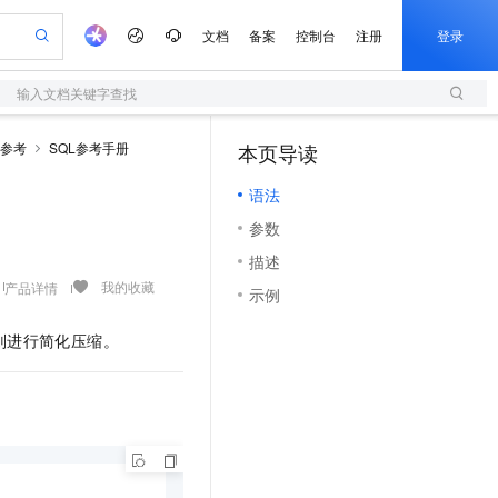
文档
备案
控制台
注册
登录
输入文档关键字查找
验
作计划
器
AI 活动
专业服务
服务伙伴合作计划
开发者社区
加入我们
服务平台百炼
阿里云 OPC 创新助力计划
QL参考
SQL参考手册
本页导读
（1）
一站式生成采购清单，支持单品或批量购买
S
io：打造专属 AI 语音助手
S产品伙伴计划（繁花）
峰会
造的大模型服务与应用开发平台
轻量应用服务器
一句话生成原生可编辑精美 PPT 文稿
AI 生产力先锋
Al MaaS 服务伙伴赋能合作
域名
博文
Careers
至高可申请百万元
语法
性可伸缩的云计算服务
开启高性价比 AI 编程新体验
Qwen-Audio-3.0-Realtime 端到端实时语音角色扮演
输入一句话想法, 轻松生成专业的 PPT
先锋实践拓展 AI 生产力的边界
快速构建应用程序和网站，即刻迈出上云第一步
Token 补贴，五大权
计划
海大会
伙伴信用分合作计划
商标
问答
社会招聘
参数
益加速 OPC 成功
S
eek-V4-Pro
数字证书管理服务（原SSL证书）
一键部署幻兽帕鲁游戏服务器
飞天发布时刻
HOT
划
备案
电子书
校园招聘
描述
pSeek-V4-Pro
视频创作，一键激活电商全链路生产力
全托管，含MySQL、PostgreSQL、SQL Server、MariaDB多引擎
实现全站HTTPS，呈现可信的WEB访问
一键购买专属联机服务器，轻松开启游戏
所见，即是所愿
更多支持
我的收藏
产品详情
划
公司注册
镜像站
示例
视频生成
语音识别与合成
专属 QwenPaw
短信服务
漫剧工坊：一站式动画创作平台
AI 实训营
HOT
合作伙伴培训与认证
划
上云迁移
的智能体编程平台
站生成，高效打造优质广告素材
从聊天伙伴进化为能主动干活的本地数字员工
快速生产连贯的高质量长漫剧
从基础到进阶，Agent 创客手把手教你
国内短信简单易用，安全可靠，秒级触达，全球覆盖200+国家和地区。
则进行简化压缩。
e-1.1-T2V
Qwen3-TTS-Flash
lScope
我要反馈
查询合作伙伴
畅细腻的高质量视频
离线语音合成大模型，多语言方言自适应，低延迟高稳定
n Alibaba Cloud ISV 合作
代维服务
olarDB
建企业门户网站
大数据开发治理平台 DataWorks
10 分钟搭建微信、支付宝小程序
创新加速
ope
登录合作伙伴管理后台
我要建议
站，无忧落地极速上线
以可视化方式快速构建移动和 PC 门户网站
100%兼容MySQL、PostgreSQL，兼容Oracle，支持集中和分布式
高效部署网站，快速应用到小程序
Data Agent 驱动的一站式 Data+AI 开发治理平台
e-1.1-I2V
Cosyvoice-V3-Flash
安全
畅自然，细节丰富
高表现力语音合成大模型，语音克隆听感自然
我要投诉
上云场景组合购
伴
边界网络安全防护产品
漫剧创作，剧本、分镜、视频高效生成
覆盖90%+业务场景，专享组合折扣价
2V
VPN
Fun-ASR