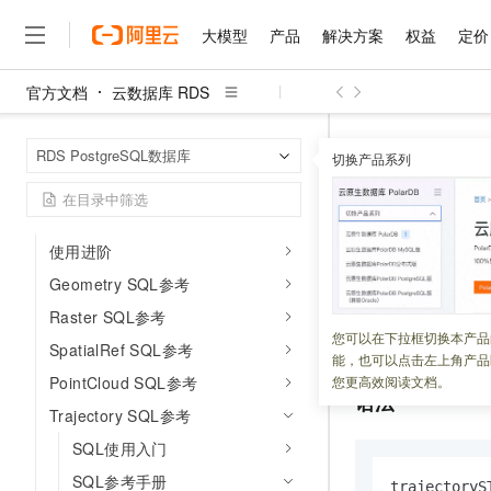
限制创建插件说明
大模型
产品
解决方案
权益
定价
管理插件
时空引擎（GanosBase）
官方文档
云数据库 RDS
大模型
产品
解决方案
权益
定价
云市场
伙伴
服务
了解阿里云
简介
精选产品
精选解决方案
普惠上云
产品定价
精选商城
成为销售伙伴
售前咨询
为什么选择阿里云
千问AI平台
云数据库 RDS
首页
时空引擎版本发布记录
RDS PostgreSQL数据库
了解云产品的定价详情
切换产品系列
编辑与处理函数
大模型服务平台百炼
千问办公，解锁你的工作
普惠上云 官方力荐
分销伙伴
在线服务
网站建设
什么是云计算
大
时空引擎插件升级
大模型服务与应用平台
企业级Agent产品，直接
云服务器38元/年起，超
咨询伙伴
多端小程序
技术领先
模型
ST_Comp
云上成本管理
售后服务
千问大模型
Agency Agents：拥
官方推荐返现计划
大模型
大模型
精选产品
精选解决方案
Salesforce 国际版订阅
稳定可靠
使用进阶
管理和优化成本
多元化、高性能、安全可靠
推荐新用户得奖励，单订单
销售伙伴合作计划
自助服务
Geometry SQL参考
更新时间：
2024-03-12
友盟天域
安全合规
人工智能与机器学习
AI
文本生成
无影云电脑
HappyHorse 打造一
云工开物
无影生态合作计划
在线服务
Raster SQL参考
观测云
分析师报告
随时随地安全接入的云上超
高校专属算力普惠，学生认
计算
互联网应用开发
依据二维的
Dougla
您可以在下拉框切换本产品
Qwen3.8-Max
HOT
SpatialRef SQL参考
Salesforce On Alibaba C
工单服务
能，也可以点击左上角产品
智能体时代全能旗舰模型
Tuya 物联网平台阿里云
研究报告与白皮书
云解析DNS
快速拥有专属 OpenClaw
Consulting Partner 合
大数据
容器
PointCloud SQL参考
您更高效阅读文档。
免费试用
短信专区
语法
蓝凌 OA
Qwen3.7-Plus
Trajectory SQL参考
AI 大模型销售与服务生
现代化应用
存储
天池大赛
能看、能想、能动手的多模
云原生大数据计算服务 Max
解决方案免费试用 新老
电子合同
SQL使用入门
面向分析的企业级SaaS模
最高领取价值200元试用
安全
网络与CDN
AI 算法大赛
Qwen3-VL-Plus
SQL参考手册
畅捷通
trajectoryS