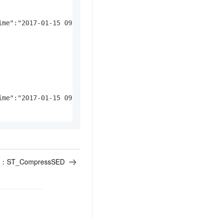
ime":"2017-01-15 09:06:39","end_time":"2017-01-15 21:18:
ime":"2017-01-15 09:06:39","end_time":"2017-01-15 21:18:
：
ST_CompressSED