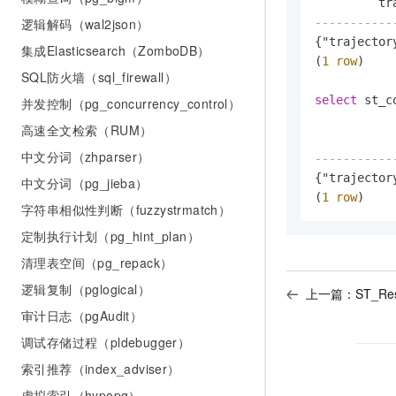
-----------
逻辑解码（wal2json）
{"trajector
集成Elasticsearch（ZomboDB）
(
1
row
)

SQL防火墙（sql_firewall）
select
 st_c
并发控制（pg_concurrency_control）
高速全文检索（RUM）
中文分词（zhparser）
-----------
{"trajector
中文分词（pg_jieba）
(
1
row
)
字符串相似性判断（fuzzystrmatch）
定制执行计划（pg_hint_plan）
清理表空间（pg_repack）
逻辑复制（pglogical）
上一篇：
ST_Re
审计日志（pgAudit）
调试存储过程（pldebugger）
索引推荐（index_adviser）
虚拟索引（hypopg）