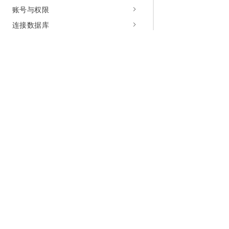
账号与权限
连接数据库
数据库代理
管理数据库
升级版本
管理参数
备份与恢复
为什么选择阿里云
大模型
产品和定
监控与报警
什么是云计算
千问大模型
全部产品
性能优化与诊断
全球基础设施
大模型服务
免费试用
数据安全与加密
全密态数据库（公测）
技术领先
AI应用构建
产品动态
日志管理
稳定可靠
产品定价
管理事件
安全合规
配置报价
容灾方案
分析师报告
云上成本
管理任务