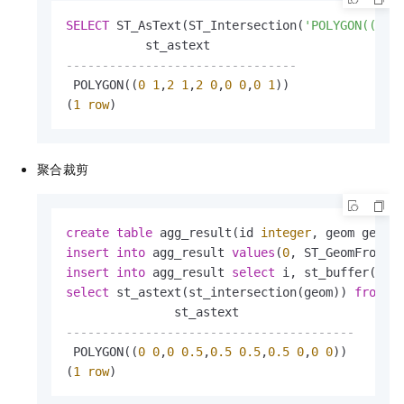
SELECT
 ST_AsText(ST_Intersection(
'POLYGON((0 0
--------------------------------
 POLYGON((
0
1
,
2
1
,
2
0
,
0
0
,
0
1
))

(
1
row
)      
聚合裁剪
create
table
 agg_result(id 
integer
insert
into
 agg_result 
values
(
0
, ST_GeomFromTe
insert
into
 agg_result 
select
 i, st_buffer(
'PO
select
 st_astext(st_intersection(geom)) 
from
 ag
----------------------------------------
 POLYGON((
0
0
,
0
0.5
,
0.5
0.5
,
0.5
0
,
0
0
))

(
1
row
)