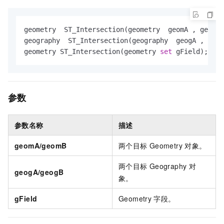
geometry  ST_Intersection(geometry  geomA , geomet
geography  ST_Intersection(geography  geogA , geog
geometry ST_Intersection(geometry 
set
 gField);
参数
参数名称
描述
geomA/geomB
两个目标
Geometry
对象。
两个目标
Geography
对
geogA/geogB
象。
gField
Geometry
字段。