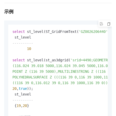
示例
select
 st_level(ST_GridFromText(
'GZ0026206440'
));

----------
10
select
 st_level(st_as3dgrid(
'srid=4490;GEOMETRYCOL
(116.024 39.018 5000,116.024 39.045 5000,116.06 39
POINT Z (116 39 5000),MULTILINESTRING Z ((116 39 5
POLYHEDRALSURFACE Z (((116 39 0,116 39 1000,116 39
((116 39 0,116.012 39 0,116 39 1000,116 39 0)),((1
20
,
true
));

----------
 {
19
,
20
}
