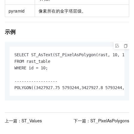
pyramid
像素所在的金字塔层级。
示例
SELECT ST_AsText(ST_PixelAsPolygon(rast, 10, 10))

FROM rast_table

WHERE id = 10;

------------------

POLYGON((3427927.75 5793244,3427927.8 5793244,3427
上一篇：
ST_Values
下一篇：
ST_PixelAsPolygons