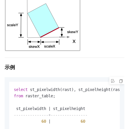
示例
select
from
 raster_table;

 st_pixelwidth 
|
---------------+----------------
60
|
60