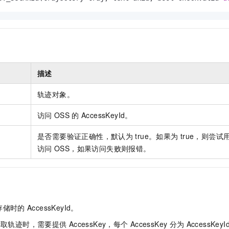
服务生态伙伴
视觉 Coding、空间感知、多模态思考等全面升级
1M上下文，专为长程任务能力而生
云工开物
企业应用
Night Plan 支持 Qwen 3.8-Max
AI 办公
NEW
Red Hat
30+ 款产品免费体验
夜间 5 折，Qwen/Meoo/TokenPlan 客户专享
AI智能应用
科研合作
ERP
堂（旗舰版）
SUSE
智能客服
AI 应用构建
大模型原生
CRM
2个月
自动承接线索
建站小程序
Qoder
大模型服务平台百炼-应用模版
OA 办公系统
HOT
NEW
描述
面向真实软件
个人版上线、团队版降价；千问3.8-Max首发发尝鲜
丰富多元化的应用模版和解决方案
力提升
财税管理
模板建站
轨迹对象。
万有无界
大模型服务平台百炼-智能体
400电话
定制建站
的模型效果
灵活可视化地构建企业级 Agent
访问
OSS
的
AccessKeyId。
方案
广告营销
模板小程序
秒悟
人工智能平台 PAI
是否需要验证正确性，默认为
true。如果为
true，则尝
定制小程序
云端极速 AI 
新一代 AI 视频生成模型，深度适配广告营销等场景
AI Native 的算法工程平台，一站式完成建模、训练、推理服务部署
访问
OSS，如果访问失败则报错。
APP 开发
建站系统
AI 应用
10分钟微调：让0.6B模型媲美235B模型
多模态数据信
存储时的
AccessKeyId。
依托云原生高可用架构,实现Dify私有化部署
用1%尺寸在特定领域达到大模型90%以上效果
读取轨迹时，需要提供
AccessKey，每个
AccessKey
分为
AccessKeyI