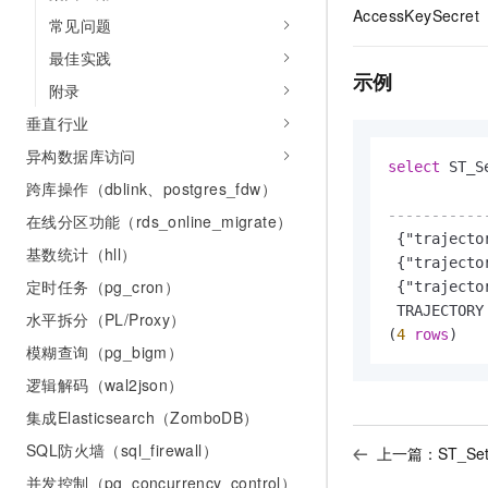
10 分钟在聊天系统中增加
AccessKeySe
专有云
常见问题
最佳实践
示例
附录
垂直行业
异构数据库访问
select
 ST_S
跨库操作（dblink、postgres_fdw）
-----------
在线分区功能（rds_online_migrate）
 {"trajecto
基数统计（hll）
 {"trajecto
定时任务（pg_cron）
 {"trajecto
 TRAJECTORY
水平拆分（PL/Proxy）
(
4
rows
)
模糊查询（pg_bigm）
逻辑解码（wal2json）
集成Elasticsearch（ZomboDB）
SQL防火墙（sql_firewall）
上一篇：
ST_Se
并发控制（pg_concurrency_control）