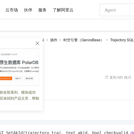
云市场
伙伴
服务
了解阿里云
AI 特惠
数据与 API
成为产品伙伴
企业增值服务
最佳实践
价格计算器
AI 场景体
基础软件
产品伙伴合
阿里云认证
市场活动
配置报价
大模型
RDS PostgreSQL数据库
插件
时空引擎（GanosBase）
Trajectory S
自助选配和估算价格
tAkId
新方式
域名与网站
睿译宝，AI翻译排版一步到位
智启 AI 普惠权益
产品生态集成认证中心
企业支持计划
云上春晚
千问官方 MaaS 平台，为开发者和 Agent 而生，新用户赠送 1 亿 + tokens 额度
云服务器 EC
Qwen Aud
AI Coding
阿里云Maa
2026 阿里云
为企业打
数据集
Windows
大模型认证
模型
NEW
NEW
交付可用成果
值低价云产品抢先购
提供智能易用的域名与建站服务
上传文档即自动完成翻译和格式还原
至高享 1亿+免费 tokens，加速 Al 应用落地
安全可靠、弹
智能编程，一键
产品生态伙伴
专家技术服务
云上奥运之旅
弹性计算合作
阿里云中企出
手机三要素
宝塔 Linux
全部认证
Id
价格优势
有专属领域专家
对象存储 OSS
GLM-5.2：长任务时代开源旗舰模型
阿里云 OPC 创新助力计划
云数据库 RD
即刻拥有 DeepS
AI 电商营销
产品生态伙伴工作台
企业增值服务台
云栖战略参考
云存储合作计
云栖大会
身份实名认证
CentOS
训练营
推动算力普惠，释放技术红利
的大模型服务
最高返9万
多领域专家智能体,一键组建 AI 虚拟交付团队
至高百万元 Token 补贴，加速一人公司成长
稳定、安全、高性价比、高性能的云存储服务
真正可用的 1M 上下文,一次完成代码全链路开发
轻松解锁专属 Dee
从图文生成到
复制 MD 格式
 02:50:30
云上的中国
数据库合作计
活动全景
短信
Docker
图片和
站式影视创作平台
人工智能平台 PAI
Hermes Agent，打造自进化智能体
Token Plan 模型订阅计划
Qoder
5 分钟轻松部署
AI 广告创作
企业成长
大模型
NEW
信息公告
看见新力量
云网络合作计
OCR 文字识别
JAVA
级电脑
证享300元代金券
可视化编排打通从文字构思到成片全链路闭环
一站式AI开发、训练和推理服务
自主进化，持久记忆，越用越聪明
Qwen3.8-Max 首发尝鲜，限时加量 10 倍，夜间低至2折
面向真实软件
图文、视频一
的
AccessKeyId。
的全部系列、模块或功
Kimi-K3
HappyHors
NEW
魔搭 Mode
loud
服务实践
官网公告
区块回到产品主页，帮助
Kimi 最新旗舰模型，长程编程与推理利器
让文字生成流
金融模力时刻
Salesforce O
版
发票查验
全能环境
Qoder CN
Claude Code + GStack 打造工程团队
千问办公，限时限量积分加倍
云原生数据库 P
低代码高效构
AI 建站
NEW
作计划
计划
创新中心
魔搭 ModelSc
健康状态
让AI从“聊天伙伴”进化为能干活的“数字员工”
覆盖公网/内网、递归/权威、移动APP等全场景解析服务
安装技能 GStack，拥有专属 AI 工程团队
你的AI工作搭子，覆盖日常办公高频场景
基于千问大模型等，支持代码智能生成、研发智能问答
0 代码专业建
客户案例
天气预报查询
操作系统
Deepseek-v4-pro
HappyHors
态合作计划
态智能体模型
旗舰 MoE 大模型，百万上下文与顶尖推理能力
图生视频，流
Compute
同享
容器服务 Kubernetes 版 ACK
万小智 AI 建站低至 15元/月
云防火墙
AI 短剧/漫剧
快递物流查询
WordPress
成为服务伙
高校合作
式云数据仓库
点，立即开启云上创新
提供一站式管理容器应用的 K8s 服务
送.CN域名，送备案服务码
云原生的云上
AI助力短剧
GLM-5.2
Wan2.7-T
Ubuntu
ST_SetAkId(trajectory traj, text akid, bool checkvalid 
d