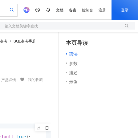
文档
备案
控制台
注册
登录
输入文档关键字查找
验
作计划
器
AI 活动
专业服务
服务伙伴合作计划
开发者社区
加入我们
服务平台百炼
阿里云 OPC 创新助力计划
QL参考
SQL参考手册
本页导读
（1）
一站式生成采购清单，支持单品或批量购买
S
io：打造专属 AI 语音助手
S产品伙伴计划（繁花）
峰会
造的大模型服务与应用开发平台
轻量应用服务器
一句话生成原生可编辑精美 PPT 文稿
AI 生产力先锋
Al MaaS 服务伙伴赋能合作
域名
博文
Careers
至高可申请百万元
语法
性可伸缩的云计算服务
开启高性价比 AI 编程新体验
Qwen-Audio-3.0-Realtime 端到端实时语音角色扮演
输入一句话想法, 轻松生成专业的 PPT
先锋实践拓展 AI 生产力的边界
快速构建应用程序和网站，即刻迈出上云第一步
Token 补贴，五大权
计划
海大会
伙伴信用分合作计划
商标
问答
社会招聘
参数
益加速 OPC 成功
S
eek-V4-Pro
数字证书管理服务（原SSL证书）
一键部署幻兽帕鲁游戏服务器
飞天发布时刻
HOT
划
备案
电子书
校园招聘
描述
pSeek-V4-Pro
视频创作，一键激活电商全链路生产力
全托管，含MySQL、PostgreSQL、SQL Server、MariaDB多引擎
实现全站HTTPS，呈现可信的WEB访问
一键购买专属联机服务器，轻松开启游戏
所见，即是所愿
更多支持
我的收藏
产品详情
划
公司注册
镜像站
示例
视频生成
语音识别与合成
专属 QwenPaw
短信服务
漫剧工坊：一站式动画创作平台
AI 实训营
HOT
合作伙伴培训与认证
划
上云迁移
的智能体编程平台
站生成，高效打造优质广告素材
从聊天伙伴进化为能主动干活的本地数字员工
快速生产连贯的高质量长漫剧
从基础到进阶，Agent 创客手把手教你
国内短信简单易用，安全可靠，秒级触达，全球覆盖200+国家和地区。
e-1.1-T2V
Qwen3-TTS-Flash
lScope
我要反馈
查询合作伙伴
畅细腻的高质量视频
离线语音合成大模型，多语言方言自适应，低延迟高稳定
n Alibaba Cloud ISV 合作
代维服务
olarDB
建企业门户网站
大数据开发治理平台 DataWorks
10 分钟搭建微信、支付宝小程序
创新加速
ope
登录合作伙伴管理后台
我要建议
站，无忧落地极速上线
以可视化方式快速构建移动和 PC 门户网站
100%兼容MySQL、PostgreSQL，兼容Oracle，支持集中和分布式
高效部署网站，快速应用到小程序
Data Agent 驱动的一站式 Data+AI 开发治理平台
e-1.1-I2V
Cosyvoice-V3-Flash
安全
畅自然，细节丰富
高表现力语音合成大模型，语音克隆听感自然
我要投诉
上云场景组合购
伴
边界网络安全防护产品
漫剧创作，剧本、分镜、视频高效生成
覆盖90%+业务场景，专享组合折扣价
2V
VPN
Fun-ASR
efault
true
);