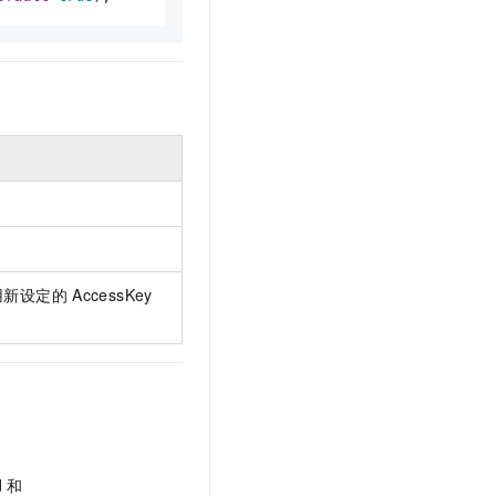
文戏情感细腻自然，动作戏激烈拳拳到肉，实现更强表演能力
支持中英文自由切换，具备更强的噪声鲁棒性
云聚AI 严选权益
SSL 证书
，一键激活高效办公新体验
精选AI产品，从模型到应用全链提效
堡垒机
AI 用量加速计划
应用
防火墙
、识别商机，让客服更高效、服务更出色。
新老同享，达量后返
千问办公
主机安全
NEW
的智能体编程平台
一站式AI生产力平台
AI 应用及服务市场
伶鹊
企业级人与Agent协作平台，接入和调度多个数字员工
智能客服平台，对话机器人、对话分析、智能外呼
AI 应用
大模型服务平台百炼 - 全妙
大模型
试用新设定的
AccessKey
应用创作平台
多模态内容创作工具，已接入 DeepSeek
自然语言处理
数据标注
机器学习
息提取
与 AI 智能体进行实时音视频通话
从文本、图片、视频中提取结构化的属性信息
构建支持视频理解的 AI 音视频实时通话应用
d
和