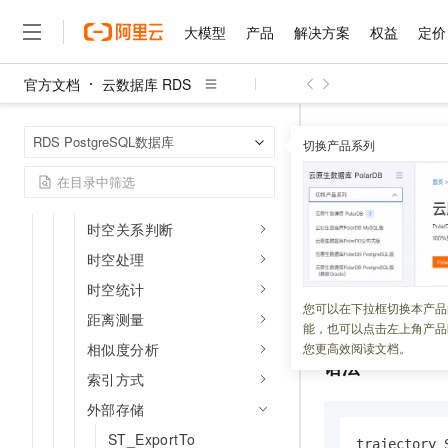
属性函数
大模型
产品
解决方案
权益
定价
事件函数
外包框类型和处理函数
官方文档
云数据库 RDS
大模型
产品
解决方案
权益
定价
云市场
伙伴
服务
了解阿里云
外包框处理算子
精选产品
精选解决方案
普惠上云
产品定价
精选商城
成为销售伙伴
售前咨询
为什么选择阿里云
千问AI平台
云数据库 RDS
首页
空间关系判断
RDS PostgreSQL数据库
了解云产品的定价详情
切换产品系列
外部存储
ST_Se
大模型服务平台百炼
千问办公，解锁你的工作
普惠上云 官方力荐
分销伙伴
在线服务
网站建设
什么是云计算
大
空间处理
大模型服务与应用平台
企业级Agent产品，直接
云服务器38元/年起，超
咨询伙伴
多端小程序
技术领先
空间统计
ST_SetAk
云上成本管理
售后服务
千问大模型
Agency Agents：拥
官方推荐返现计划
大模型
大模型
精选产品
精选解决方案
Salesforce 国际版订阅
稳定可靠
时空关系判断
管理和优化成本
多元化、高性能、安全可靠
推荐新用户得奖励，单订单
销售伙伴合作计划
自助服务
时空处理
更新时间：
2025-04-17
友盟天域
安全合规
人工智能与机器学习
AI
文本生成
无影云电脑
HappyHorse 打造一
云工开物
无影生态合作计划
在线服务
时空统计
观测云
分析师报告
随时随地安全接入的云上超
高校专属算力普惠，学生认
计算
互联网应用开发
设置外部存储轨迹
您可以在下拉框切换本产品
Qwen3.8-Max
HOT
距离测量
Salesforce On Alibaba C
工单服务
能，也可以点击左上角产品
智能体时代全能旗舰模型
Tuya 物联网平台阿里云
研究报告与白皮书
云解析DNS
快速拥有专属 OpenClaw
Consulting Partner 合
大数据
容器
相似度分析
您更高效阅读文档。
免费试用
短信专区
语法
蓝凌 OA
Qwen3.7-Plus
索引方式
AI 大模型销售与服务生
现代化应用
存储
天池大赛
能看、能想、能动手的多模
云原生大数据计算服务 Max
解决方案免费试用 新老
电子合同
外部存储
面向分析的企业级SaaS模
最高领取价值200元试用
安全
网络与CDN
AI 算法大赛
Qwen3-VL-Plus
ST_ExportTo
畅捷通
trajectory 