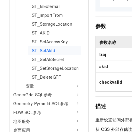
AI 产品 免费试用
网络
ST_IsExternal
安全
云开发大赛
Tableau 订阅
1亿+ 大模型 tokens 和 
ST_importFrom
可观测
入门学习赛
中间件
AI空中课堂在线直播课
140+云产品 免费试用
ST_StorageLocation
大模型服务
参数
上云与迁云
产品新客免费试用，最长1
数据库
ST_AKID
生态解决方案
千问AI平台-Token Plan
企业出海
大模型ACA认证体验
ST_SetAccessKey
参数名称
大数据计算
助力企业全员 AI 认知与能
行业生态解决方案
ST_SetAkId
政企业务
traj
媒体服务
千问AI平台-模型体验
ST_SetAkSecret
开发者生态解决方案
在线体验全尺寸、多种模态
akid
企业服务与云通信
ST_SetStorageLocation
AI 开发和 AI 应用解决
Happy 系列大模型
ST_DeleteGTF
域名与网站
checkvalid
变量
终端用户计算
GeomGrid SQL参考
Serverless
Geometry Pyramid SQL参考
大模型解决方案
描述
FDW SQL参考
开发工具
快速部署 Dify，高效搭建 
重新设置访问外部
地图服务
迁移与运维管理
从
OSS
外部存储
桌面应用