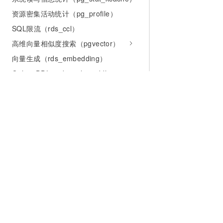
资源密集活动统计（pg_profile）
SQL限流（rds_ccl）
高维向量相似度搜索（pgvector）
向量生成（rds_embedding）
Online DDL（rds_online_ddl）
收缩膨胀表和索引（pg_squeeze）
操作指南
数据集成
管理实例
为什么选择阿里云
大模型
产品和定
变更实例
什么是云计算
千问大模型
全部产品
账号与权限
全球基础设施
大模型服务
免费试用
连接数据库
技术领先
AI应用构建
产品动态
数据库代理
管理数据库
稳定可靠
产品定价