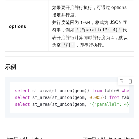
如果要开启并行执行，可通过
options
指定并行度。
并行度范围为
1
~
64
，格式为
JSON
字
options
符串，例如
代
'{"parallel": 4}'
表开启并行计算同时并行度为
4，默认
为空
，即串行执行。
'{}'
示例
select
 st_area(st_union(geom)) 
from
 tableA 
where
 i
select
 st_area(st_union(geom, 
0.005
)) 
from
 tableA 
select
 st_area(st_union(geom, 
'{"parallel": 4}'
::c
上一篇：
ST_Union
下一篇：
ST_VoronoiLines