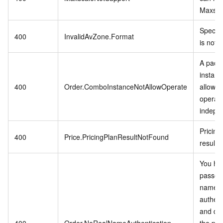
Maxsca
Specif
400
InvalidAvZone.Format
is not v
A pack
instanc
400
Order.ComboInstanceNotAllowOperate
allowed
operat
indepen
Pricing
400
Price.PricingPlanResultNotFound
result 
You ha
passed 
name
authent
and do