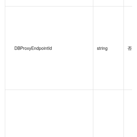
DBProxyEndpointId
string
否