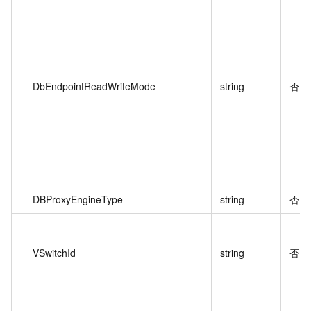
DbEndpointReadWriteMode
string
否
DBProxyEngineType
string
否
VSwitchId
string
否