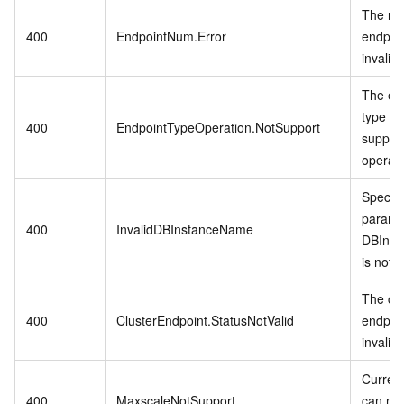
The nu
400
EndpointNum.Error
endpoin
invalid.
The en
type do
400
EndpointTypeOperation.NotSupport
support
operati
Specifi
parame
400
InvalidDBInstanceName
DBIns
is not v
The clu
400
ClusterEndpoint.StatusNotValid
endpoin
invalid.
Current
400
MaxscaleNotSupport
can not