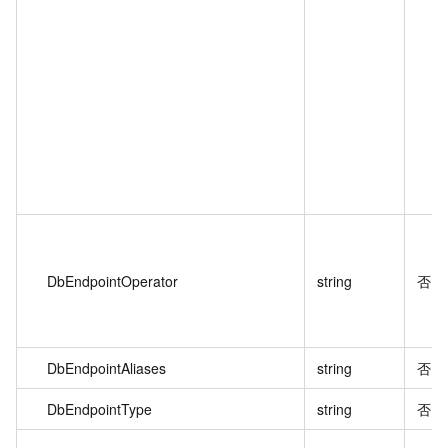
DbEndpointOperator
string
否
DbEndpointAliases
string
否
DbEndpointType
string
否