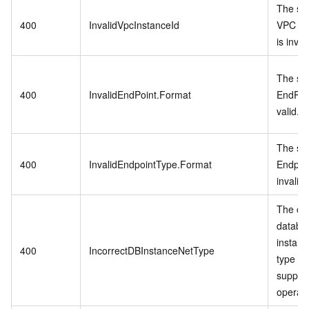
The spe
400
InvalidVpcInstanceId
VPC in
is inval
The spe
400
InvalidEndPoint.Format
EndPoin
valid.
The spe
400
InvalidEndpointType.Format
Endpoi
invalid.
The cu
databa
instanc
400
IncorrectDBInstanceNetType
type do
support
operati