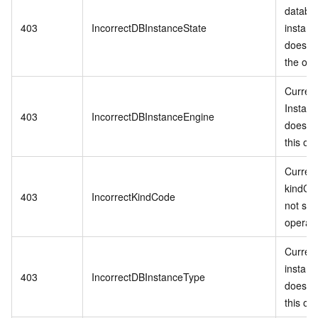
databa
403
IncorrectDBInstanceState
instanc
does no
the ope
Curren
Instan
403
IncorrectDBInstanceEngine
does no
this op
Current
kindCo
403
IncorrectKindCode
not sup
operati
Curren
instanc
403
IncorrectDBInstanceType
does no
this op