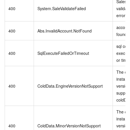
Sales 
400
System.SaleValidateFailed
validat
error.
account
400
Abs.InvalidAccount.NotFound
found.
sql co
400
SqlExecuteFailedOrTimeout
executi
or time
The cu
instanc
400
ColdData.EngineVersionNotSupport
version
suppor
coldDa
The cu
instanc
400
ColdData.MinorVersionNotSupport
version