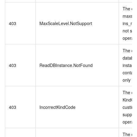
The cu
maxsca
403
MaxScaleLevel.NotSupport
ins_nu
not sup
operati
The cu
databa
403
ReadDBInstance.NotFound
instanc
contain
only in
The cu
KindCo
403
IncorrectKindCode
custins
support
operati
The cu