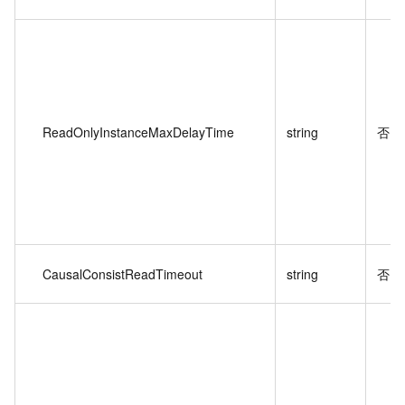
ReadOnlyInstanceMaxDelayTime
string
否
CausalConsistReadTimeout
string
否