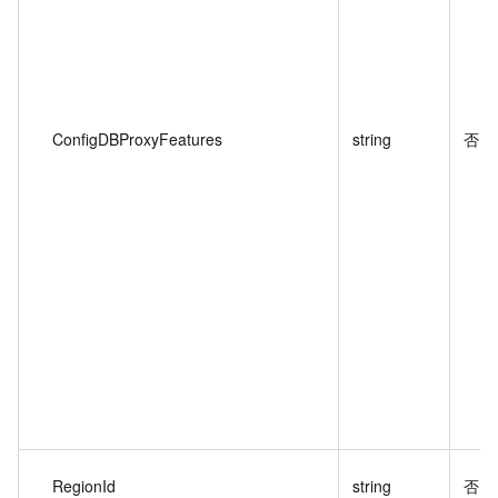
ConfigDBProxyFeatures
string
否
RegionId
string
否