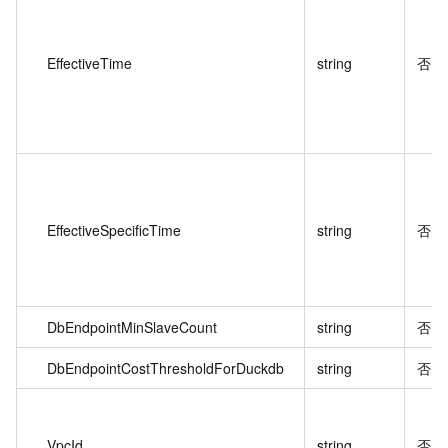
EffectiveTime
string
否
EffectiveSpecificTime
string
否
DbEndpointMinSlaveCount
string
否
DbEndpointCostThresholdForDuckdb
string
否
VpcId
string
否