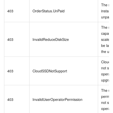
The spe
403
OrderStatus.UnPaid
instanc
unpaid 
The st
capacit
403
InvalidReduceDiskSize
scale-
be larg
the us
Cloud 
not sup
403
CloudSSDNotSupport
operati
upgrade
The us
permis
403
InvalidUserOperatorPermission
not sup
operati