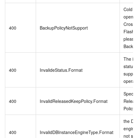
Cold Da
open w
CrossB
400
BackupPolicyNotSupport
Flash 
please
Backup 
The in
status 
400
InvalideStatus.Format
support
operati
Specifi
400
InvalidReleasedKeepPolicy.Format
Releas
Policy i
the DB 
engine
400
InvalidDBInstanceEngineType.Format
not sup