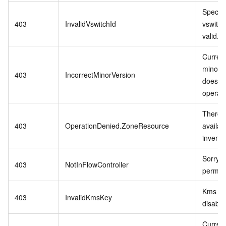
Specifi
403
InvalidVswitchId
vswitch 
valid.
Curren
minor v
403
IncorrectMinorVersion
does no
operati
There i
403
OperationDenied.ZoneResource
availab
invento
Sorry,n
403
NotInFlowController
permiss
Kms ke
403
InvalidKmsKey
disable
Curren