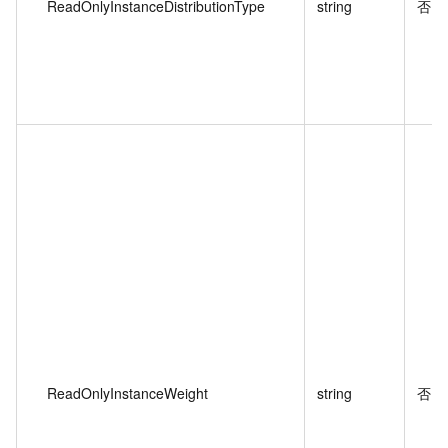
ReadOnlyInstanceDistributionType
string
否
ReadOnlyInstanceWeight
string
否