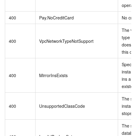
operati
400
Pay.NoCreditCard
No cred
The vp
type in
400
VpcNetworkTypeNotSupport
does no
this op
Specif
instanc
400
MirrorInsExists
ins alr
existed
The sp
400
UnsupportedClassCode
instanc
stops se
The spe
databa