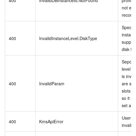
400
InvalidDBInstanceId.NotFound
provid
not exis
records
Specifi
instanc
400
InvalidInstanceLevel.DiskType
support
disk ty
Sepcifi
level P
is inva
400
InvalidParam
are stil
slots in
so it c
set as r
User se
400
KmsApiError
invalid.