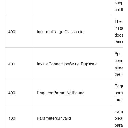
suppor
coldDa
The cu
instanc
400
IncorrectTargetClasscode
does no
this op
Specifi
connect
400
InvalidConnectionString.Duplicate
already
the RD
Require
400
RequiredParam.NotFound
param i
found.
Paramet
400
Parameters.Invalid
please 
parame