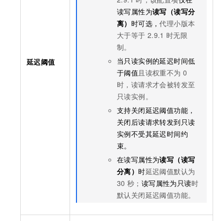
读写属性为
读写（读写分
离）
时可选，
代理小版本
大于等于
2.9.1
时无限
制。
当只读实例的延迟时间低
延迟阈值
于阈值
且读权重不为
0
时，读请求才会被转发至
只读实例。
支持关闭延迟阈值功能，
关闭后读请求转发到只读
实例不受其延迟时间约
束。
在读写属性为
读写（读写
分离）
时
延迟阈值默认为
30
秒；
读写属性为
只读
时
默认关闭延迟阈值功能。