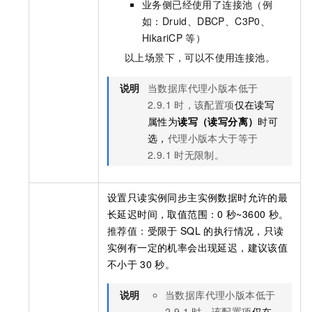
业务侧已经使用了连接池（例
如：Druid、DBCP、C3P0、
HikariCP
等）
以上场景下，可以不使用连接池。
说明
当数据库代理小版本低于
2.9.1
时，该配置项
仅在读写
属性为
读写（读写分离）
时可
选，
代理小版本大于等于
2.9.1
时无限制。
设置只读实例同步主实例数据时允许的最
长延迟时间，取值范围：0
秒~3600
秒。
推荐值：
受限于
SQL
的执行情况，只读
实例有一定的机率会出现延迟，建议该值
不小于
30
秒。
说明
当数据库代理小版本低于
2.9.1
时，该配置项
仅在