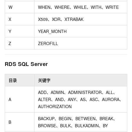
W
WHEN、WHERE、WHILE、WITH、WRITE
X
X509、XOR、XTRABAK
Y
YEAR_MONTH
Z
ZEROFILL
RDS SQL Server
目录
关键字
ADD、ADMIN、ADMINISTRATOR、ALL、
A
ALTER、AND、ANY、AS、ASC、AURORA、
AUTHORIZATION
BACKUP、BEGIN、BETWEEN、BREAK、
B
BROWSE、BULK、BULKADMIN、BY