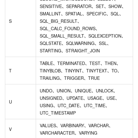
SENSITIVE、SEPARATOR、SET、SHOW、
SMALLINT、SPATIAL、SPECIFIC、SQL、
S
SQL_BIG_RESULT、
SQL_CALC_FOUND_ROWS、
SQL_SMALL_RESULT、SQLEXCEPTION、
SQLSTATE、SQLWARNING、SSL、
STARTING、STRAIGHT_JOIN
TABLE、TERMINATED、TEST、THEN、
T
TINYBLOB、TINYINT、TINYTEXT、TO、
TRAILING、TRIGGER、TRUE
UNDO、UNION、UNIQUE、UNLOCK、
UNSIGNED、UPDATE、USAGE、USE、
U
USING、UTC_DATE、UTC_TIME、
UTC_TIMESTAMP
VALUES、VARBINARY、VARCHAR、
V
VARCHARACTER、VARYING