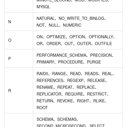
MYSQL
NATURAL、NO_WRITE_TO_BINLOG、
N
NOT、NULL、NUMERIC
ON、OPTIMIZE、OPTION、OPTIONALLY、
O
OR、ORDER、OUT、OUTER、OUTFILE
PERFORMANCE_SCHEMA、PRECISION、
P
PRIMARY、PROCEDURE、PURGE
RAID0、RANGE、READ、READS、REAL、
REFERENCES、REGEXP、RELEASE、
RENAME、REPEAT、REPLACE、
R
REPLICATOR、REQUIRE、RESTRICT、
RETURN、REVOKE、RIGHT、RLIKE、
ROOT
SCHEMA、SCHEMAS、
SECOND_MICROSECOND、SELECT、