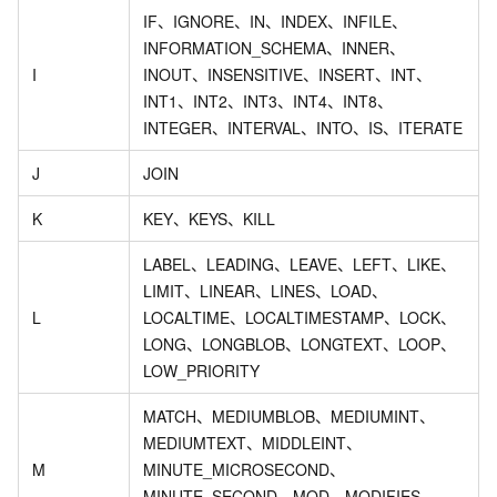
IF、IGNORE、IN、INDEX、INFILE、
INFORMATION_SCHEMA、INNER、
I
INOUT、INSENSITIVE、INSERT、INT、
INT1、INT2、INT3、INT4、INT8、
INTEGER、INTERVAL、INTO、IS、ITERATE
J
JOIN
K
KEY、KEYS、KILL
LABEL、LEADING、LEAVE、LEFT、LIKE、
LIMIT、LINEAR、LINES、LOAD、
L
LOCALTIME、LOCALTIMESTAMP、LOCK、
LONG、LONGBLOB、LONGTEXT、LOOP、
LOW_PRIORITY
MATCH、MEDIUMBLOB、MEDIUMINT、
MEDIUMTEXT、MIDDLEINT、
M
MINUTE_MICROSECOND、
MINUTE_SECOND、MOD、MODIFIES、