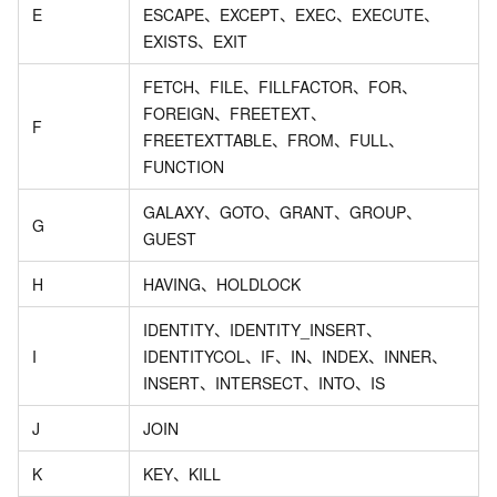
E
ESCAPE、EXCEPT、EXEC、EXECUTE、
EXISTS、EXIT
FETCH、FILE、FILLFACTOR、FOR、
FOREIGN、FREETEXT、
F
FREETEXTTABLE、FROM、FULL、
FUNCTION
GALAXY、GOTO、GRANT、GROUP、
G
GUEST
H
HAVING、HOLDLOCK
IDENTITY、IDENTITY_INSERT、
I
IDENTITYCOL、IF、IN、INDEX、INNER、
INSERT、INTERSECT、INTO、IS
J
JOIN
K
KEY、KILL