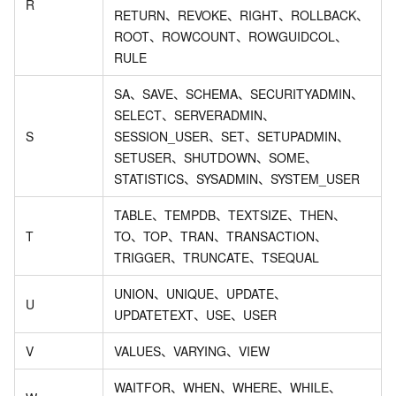
R
RETURN、REVOKE、RIGHT、ROLLBACK、
ROOT、ROWCOUNT、ROWGUIDCOL、
RULE
SA、SAVE、SCHEMA、SECURITYADMIN、
SELECT、SERVERADMIN、
S
SESSION_USER、SET、SETUPADMIN、
SETUSER、SHUTDOWN、SOME、
STATISTICS、SYSADMIN、SYSTEM_USER
TABLE、TEMPDB、TEXTSIZE、THEN、
T
TO、TOP、TRAN、TRANSACTION、
TRIGGER、TRUNCATE、TSEQUAL
UNION、UNIQUE、UPDATE、
U
UPDATETEXT、USE、USER
V
VALUES、VARYING、VIEW
WAITFOR、WHEN、WHERE、WHILE、