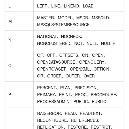
L
LEFT、LIKE、LINENO、LOAD
MASTER、MODEL、MSDB、MSSQLD、
M
MSSQLSYSTEMRESOURCE
NATIONAL、NOCHECK、
N
NONCLUSTERED、NOT、NULL、NULLIF
OF、OFF、OFFSETS、ON、OPEN、
OPENDATASOURCE、OPENQUERY、
O
OPENROWSET、OPENXML、OPTION、
OR、ORDER、OUTER、OVER
PERCENT、PLAN、PRECISION、
P
PRIMARY、PRINT、PROC、PROCEDURE、
PROCESSADMIN、PUBLIC、PUBLIC
RAISERROR、READ、READTEXT、
RECONFIGURE、REFERENCES、
REPLICATION、RESTORE、RESTRICT、