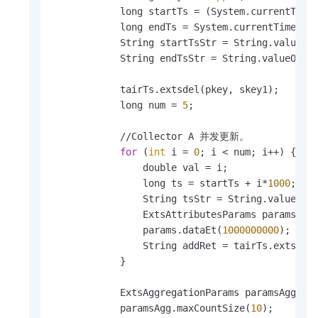
            long startTs = (System.currentTime
            long endTs = System.currentTimeMil
            String startTsStr = String.valueOf(
            String endTsStr = String.valueOf(en
            tairTs.extsdel(pkey, skey1);

            long num = 
5
;

            //Collector A 并发更新。

for
 (
int
 i = 
0
; i < num; i++) {

                double val = i;

                long ts = startTs + i*
1000
;

                String tsStr = String.valueOf(t
                ExtsAttributesParams params = n
                params.dataEt(
1000000000
);

                String addRet = tairTs.extsrawi
            }

            ExtsAggregationParams paramsAgg = n
            paramsAgg.maxCountSize(
10
);
