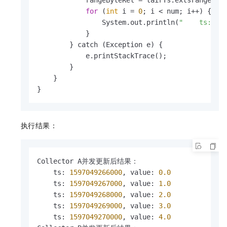
            rangeByteRet = tairTs.extsrange(pke
for
 (
int
 i = 
0
; i < num; i++) {

                System.out.println(
"    ts: "
 
            }

        } catch (Exception e) {

            e.printStackTrace();

        }

    }

}
执行结果：
Collector A并发更新后结果：

    ts
:
1597049266000
,
 value
:
0.0
    ts
:
1597049267000
,
 value
:
1.0
    ts
:
1597049268000
,
 value
:
2.0
    ts
:
1597049269000
,
 value
:
3.0
    ts
:
1597049270000
,
 value
:
4.0