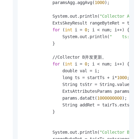
            paramsAgg.aggAvg(
1000
);

            System.out.println(
"Collector A
            ExtsSkeyResult rangeByteRet = tairT
for
 (
int
 i = 
0
; i < num; i++) {

                System.out.println(
"    ts: "
 
            }

            //Collector B并发更新。

for
 (
int
 i = 
0
; i < num; i++) {

                double val = i;

                long ts = startTs + i*
1000
;

                String tsStr = String.valueOf(t
                ExtsAttributesParams params = n
                params.dataEt(
1000000000
);

                String addRet = tairTs.extsrawi
            }

            System.out.println(
"Collector B