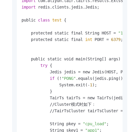
import
import
 redis.clients.jedis.Jedis;

public 
class
test
 {

    protected static final String HOST = 
"127.
    protected static final 
int
 PORT = 
6379
;

    public static void main(String[] args) {

try
 {

            Jedis jedis = new Jedis(HOST, PORT
if
 (!
"PONG"
.equals(jedis.ping())) {
                System.exit(-
1
);

            }

            TairTs tairTs = new TairTs(jedis);

            //Cluster模式时如下：

            //TairTsCluster tairTsCluster = new
            String pkey = 
"cpu_load"
;

            String skey1 = 
"app1"
;
