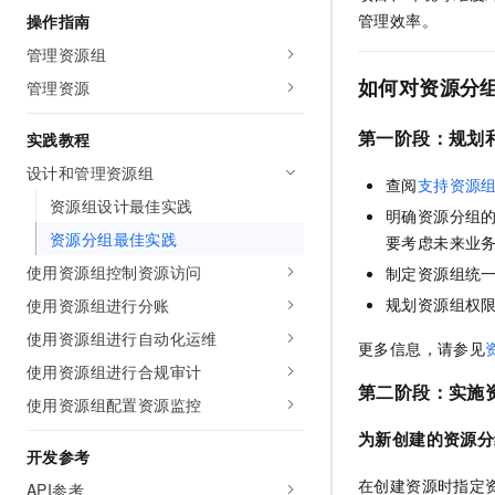
AI 产品 免费试用
网络
管理效率。
操作指南
安全
云开发大赛
Tableau 订阅
1亿+ 大模型 tokens 和 
管理资源组
可观测
入门学习赛
中间件
AI空中课堂在线直播课
如何对资源分
140+云产品 免费试用
管理资源
大模型服务
上云与迁云
产品新客免费试用，最长1
数据库
生态解决方案
第一阶段：规划
实践教程
千问AI平台-Token Plan
企业出海
大模型ACA认证体验
大数据计算
设计和管理资源组
助力企业全员 AI 认知与能
行业生态解决方案
查阅
支持资源
政企业务
资源组设计最佳实践
媒体服务
千问AI平台-模型体验
明确资源分组
开发者生态解决方案
在线体验全尺寸、多种模态
资源分组最佳实践
要考虑未来业
企业服务与云通信
AI 开发和 AI 应用解决
使用资源组控制资源访问
制定资源组统
Happy 系列大模型
域名与网站
规划资源组权
使用资源组进行分账
使用资源组进行自动化运维
终端用户计算
更多信息，请参见
使用资源组进行合规审计
Serverless
第二阶段：实施
大模型解决方案
使用资源组配置资源监控
开发工具
为新创建的资源分
快速部署 Dify，高效搭建 
开发参考
迁移与运维管理
在创建资源时指定
API参考