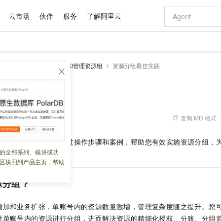
云市场
伙伴
服务
了解阿里云
AI 特惠
数据与 API
成为产品伙伴
企业增值服务
最佳实践
价格计算器
AI 场景体
基础软件
产品伙伴合
阿里云认证
市场活动
配置报价
大模型
源组
实践教程
设计和管理资源组
资源分组最佳实践
自助选配和估算价格
新方式
域名与网站
睿译宝，AI翻译排版一步到位
智启 AI 普惠权益
产品生态集成认证中心
企业支持计划
云上春晚
千问官方 MaaS 平台，为开发者和 Agent 而生，新用户赠送 1 亿 + tokens 额度
云服务器 EC
Qwen Aud
AI Coding
阿里云Maa
2026 阿里云
为企业打
数据集
Windows
大模型认证
模型
NEW
NEW
交付可用成果
值低价云产品抢先购
提供智能易用的域名与建站服务
上传文档即自动完成翻译和格式还原
至高享 1亿+免费 tokens，加速 Al 应用落地
安全可靠、弹
智能编程，一键
最佳实践
产品生态伙伴
专家技术服务
云上奥运之旅
弹性计算合作
阿里云中企出
手机三要素
宝塔 Linux
全部认证
价格优势
有专属领域专家
对象存储 OSS
GLM-5.2：长任务时代开源旗舰模型
阿里云 OPC 创新助力计划
云数据库 RD
即刻拥有 DeepS
AI 电商营销
产品生态伙伴工作台
企业增值服务台
云栖战略参考
云存储合作计
云栖大会
身份实名认证
CentOS
训练营
推动算力普惠，释放技术红利
的大模型服务
最高返9万
多领域专家智能体,一键组建 AI 虚拟交付团队
至高百万元 Token 补贴，加速一人公司成长
稳定、安全、高性价比、高性能的云存储服务
真正可用的 1M 上下文,一次完成代码全链路开发
轻松解锁专属 Dee
从图文生成到
复制 MD 格式
 08:07:55
云上的中国
数据库合作计
活动全景
短信
Docker
图片和
站式影视创作平台
人工智能平台 PAI
Hermes Agent，打造自进化智能体
Token Plan 模型订阅计划
Qoder
5 分钟轻松部署
AI 广告创作
企业成长
大模型
NEW
信息公告
适的资源分组方法，通过操作步骤和案例，帮助您有效实施资源分组，
看见新力量
云网络合作计
OCR 文字识别
JAVA
级电脑
证享300元代金券
可视化编排打通从文字构思到成片全链路闭环
一站式AI开发、训练和推理服务
自主进化，持久记忆，越用越聪明
Qwen3.8-Max 首发尝鲜，限时加量 10 倍，夜间低至2折
面向真实软件
图文、视频一
的全部系列、模块或功
Kimi-K3
HappyHors
基础。
NEW
魔搭 Mode
loud
服务实践
官网公告
区块回到产品主页，帮助
Kimi 最新旗舰模型，长程编程与推理利器
让文字生成流
金融模力时刻
Salesforce O
版
发票查验
全能环境
Qoder CN
Claude Code + GStack 打造工程团队
千问办公，限时限量积分加倍
云原生数据库 P
低代码高效构
AI 建站
NEW
作计划
计划
创新中心
魔搭 ModelSc
健康状态
让AI从“聊天伙伴”进化为能干活的“数字员工”
覆盖公网/内网、递归/权威、移动APP等全场景解析服务
安装技能 GStack，拥有专属 AI 工程团队
你的AI工作搭子，覆盖日常办公高频场景
基于千问大模型等，支持代码智能生成、研发智能问答
0 代码专业建
源分组？
客户案例
天气预报查询
操作系统
Deepseek-v4-pro
HappyHors
态合作计划
态智能体模型
旗舰 MoE 大模型，百万上下文与顶尖推理能力
图生视频，流
Compute
同享
容器服务 Kubernetes 版 ACK
万小智 AI 建站低至 15元/月
云防火墙
AI 短剧/漫剧
快递物流查询
WordPress
成为服务伙
高校合作
增加和业务扩张，单账号内的资源数量激增，管理复杂度随之提升。您
式云数据仓库
点，立即开启云上创新
提供一站式管理容器应用的 K8s 服务
送.CN域名，送备案服务码
云原生的云上
AI助力短剧
GLM-5.2
Wan2.7-T
对单账号内的资源进行分组，进而解决资源的精细化授权、分账、分组
Ubuntu