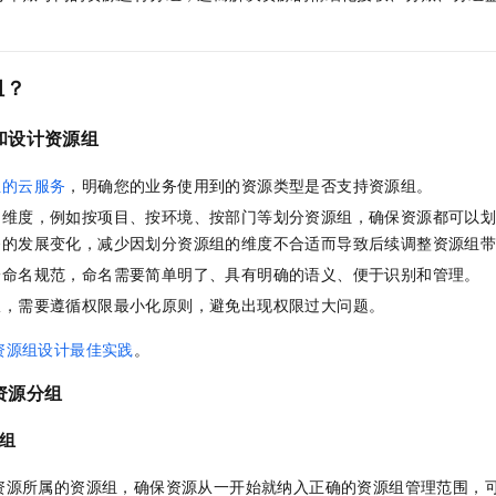
服务生态伙伴
视觉 Coding、空间感知、多模态思考等全面升级
1M上下文，专为长程任务能力而生
云工开物
企业应用
Night Plan 支持 Qwen 3.8-Max
AI 办公
NEW
Red Hat
30+ 款产品免费体验
夜间 5 折，Qwen/Meoo/TokenPlan 客户专享
AI智能应用
科研合作
ERP
堂（旗舰版）
SUSE
组？
智能客服
AI 应用构建
大模型原生
CRM
2个月
自动承接线索
建站小程序
和设计资源组
Qoder
大模型服务平台百炼-应用模版
OA 办公系统
HOT
NEW
面向真实软件
个人版上线、团队版降价；千问3.8-Max首发发尝鲜
丰富多元化的应用模版和解决方案
力提升
财税管理
模板建站
组的云服务
，明确您的业务使用到的资源类型是否支持资源组。
万有无界
大模型服务平台百炼-智能体
的维度，例如按项目、按环境、按部门等划分资源组，确保资源都可以
400电话
定制建站
的模型效果
灵活可视化地构建企业级 Agent
务的发展变化，减少因划分资源组的维度不合适而导致后续调整资源组
方案
广告营销
模板小程序
一命名规范，命名需要简单明了、具有明确的语义、便于识别和管理。
秒悟
人工智能平台 PAI
定制小程序
限，需要遵循权限最小化原则，避免出现权限过大问题。
云端极速 AI 
新一代 AI 视频生成模型，深度适配广告营销等场景
AI Native 的算法工程平台，一站式完成建模、训练、推理服务部署
APP 开发
资源组设计最佳实践
。
建站系统
资源分组
组
AI 应用
10分钟微调：让0.6B模型媲美235B模型
多模态数据信
依托云原生高可用架构,实现Dify私有化部署
用1%尺寸在特定领域达到大模型90%以上效果
资源所属的资源组，确保资源从一开始就纳入正确的资源组管理范围，