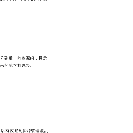
文戏情感细腻自然，动作戏激烈拳拳到肉，实现更强表演能力
支持中英文自由切换，具备更强的噪声鲁棒性
云聚AI 严选权益
SSL 证书
，一键激活高效办公新体验
精选AI产品，从模型到应用全链提效
堡垒机
AI 用量加速计划
应用
防火墙
、识别商机，让客服更高效、服务更出色。
新老同享，达量后返
千问办公
主机安全
NEW
的智能体编程平台
一站式AI生产力平台
AI 应用及服务市场
伶鹊
划分到唯一的资源组，且需
企业级人与Agent协作平台，接入和调度多个数字员工
智能客服平台，对话机器人、对话分析、智能外呼
带来的成本和风险。
AI 应用
大模型服务平台百炼 - 全妙
大模型
应用创作平台
多模态内容创作工具，已接入 DeepSeek
自然语言处理
数据标注
机器学习
息提取
与 AI 智能体进行实时音视频通话
从文本、图片、视频中提取结构化的属性信息
构建支持视频理解的 AI 音视频实时通话应用
可以有效避免资源管理混乱