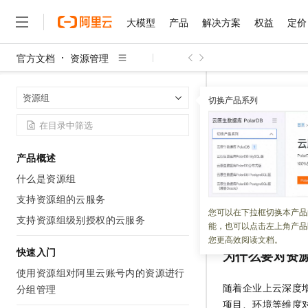
大模型
产品
解决方案
权益
定价
官方文档
资源管理
大模型
产品
解决方案
权益
定价
云市场
伙伴
服务
了解阿里云
精选产品
精选解决方案
普惠上云
产品定价
精选商城
成为销售伙伴
售前咨询
为什么选择阿里云
千问AI平台
资源管理
资
首页
资源组
了解云产品的定价详情
切换产品系列
大模型服务平台百炼
千问办公，解锁你的工作
普惠上云 官方力荐
分销伙伴
在线服务
网站建设
什么是云计算
大
大模型服务与应用平台
企业级Agent产品，直接
云服务器38元/年起，超
资源分组
咨询伙伴
多端小程序
技术领先
云上成本管理
售后服务
千问大模型
Agency Agents：拥
官方推荐返现计划
大模型
大模型
精选产品
精选解决方案
Salesforce 国际版订阅
稳定可靠
产品概述
管理和优化成本
多元化、高性能、安全可靠
推荐新用户得奖励，单订单
更新时间：
2025-10-20
销售伙伴合作计划
自助服务
什么是资源组
友盟天域
安全合规
人工智能与机器学习
AI
文本生成
无影云电脑
HappyHorse 打造一
云工开物
本文指导您选择合
无影生态合作计划
在线服务
支持资源组的云服务
观测云
分析师报告
随时随地安全接入的云上超
高校专属算力普惠，学生认
计算
互联网应用开发
您可以在下拉框切换本产品
Qwen3.8-Max
摊及运维管理奠定
HOT
支持资源组级别授权的云服务
Salesforce On Alibaba C
工单服务
能，也可以点击左上角产品
智能体时代全能旗舰模型
Tuya 物联网平台阿里云
研究报告与白皮书
云解析DNS
快速拥有专属 OpenClaw
Consulting Partner 合
大数据
容器
您更高效阅读文档。
免费试用
短信专区
快速入门
为什么要对资
蓝凌 OA
Qwen3.7-Plus
AI 大模型销售与服务生
现代化应用
存储
天池大赛
能看、能想、能动手的多模
使用资源组对阿里云账号内的资源进行
云原生大数据计算服务 Max
解决方案免费试用 新老
电子合同
随着企业上云深度
分组管理
面向分析的企业级SaaS模
最高领取价值200元试用
安全
网络与CDN
AI 算法大赛
Qwen3-VL-Plus
项目、环境等维度
畅捷通