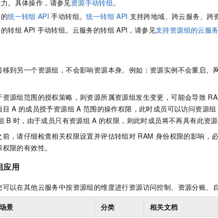
能力。具体操作，请参见
资源手动转组
。
供的
统一转组
API
手动转组。
统一转组
API
支持跨地域、跨云服务、跨
供的转组
API
手动转组。云服务的转组
API，请参见
支持资源组的云服
转移到另一个资源组，不会影响资源本身。例如：资源实例不会重启、
于资源组范围的授权策略，则资源所属资源组发生变更，可能会导致
R
项目
A
的成员授予资源组
A
范围的操作权限，此时成员可以访问资源组
组
B
时，由于成员只有资源组
A
的权限，则此时成员将不再具有此资源
之前，请仔细检查相关权限设置并评估转组对
RAM
身份权限的影响，
保权限的有效性。
组应用
您可以在其他云服务中按资源组的维度进行资源访问控制、资源分账、
场景
分类
相关文档