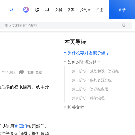
文档
备案
控制台
注册
登录
输入文档关键字查找
验
作计划
器
AI 活动
专业服务
服务伙伴合作计划
开发者社区
加入我们
服务平台百炼
阿里云 OPC 创新助力计划
本页导读
（1）
一站式生成采购清单，支持单品或批量购买
S
io：打造专属 AI 语音助手
S产品伙伴计划（繁花）
峰会
造的大模型服务与应用开发平台
轻量应用服务器
一句话生成原生可编辑精美 PPT 文稿
AI 生产力先锋
Al MaaS 服务伙伴赋能合作
域名
博文
Careers
至高可申请百万元
为什么要对资源分组？
性可伸缩的云计算服务
开启高性价比 AI 编程新体验
Qwen-Audio-3.0-Realtime 端到端实时语音角色扮演
输入一句话想法, 轻松生成专业的 PPT
先锋实践拓展 AI 生产力的边界
快速构建应用程序和网站，即刻迈出上云第一步
Token 补贴，五大权
计划
海大会
伙伴信用分合作计划
商标
问答
社会招聘
如何对资源分组？
益加速 OPC 成功
S
eek-V4-Pro
数字证书管理服务（原SSL证书）
一键部署幻兽帕鲁游戏服务器
飞天发布时刻
HOT
划
备案
电子书
校园招聘
第一阶段：规划和设计资源组
pSeek-V4-Pro
视频创作，一键激活电商全链路生产力
全托管，含MySQL、PostgreSQL、SQL Server、MariaDB多引擎
实现全站HTTPS，呈现可信的WEB访问
一键购买专属联机服务器，轻松开启游戏
所见，即是所愿
我的收藏
产品详情
更多支持
划
公司注册
镜像站
第二阶段：实施资源分组
视频生成
语音识别与合成
专属 QwenPaw
短信服务
漫剧工坊：一站式动画创作平台
AI 实训营
HOT
为后续的权限隔离、成本分
合作伙伴培训与认证
第三阶段：资源组应用
划
上云迁移
的智能体编程平台
站生成，高效打造优质广告素材
从聊天伙伴进化为能主动干活的本地数字员工
快速生产连贯的高质量长漫剧
从基础到进阶，Agent 创客手把手教你
国内短信简单易用，安全可靠，秒级触达，全球覆盖200+国家和地区。
e-1.1-T2V
Qwen3-TTS-Flash
lScope
我要反馈
查询合作伙伴
第四阶段：持续治理
畅细腻的高质量视频
离线语音合成大模型，多语言方言自适应，低延迟高稳定
n Alibaba Cloud ISV 合作
代维服务
olarDB
建企业门户网站
大数据开发治理平台 DataWorks
10 分钟搭建微信、支付宝小程序
相关文档
创新加速
ope
登录合作伙伴管理后台
我要建议
站，无忧落地极速上线
以可视化方式快速构建移动和 PC 门户网站
100%兼容MySQL、PostgreSQL，兼容Oracle，支持集中和分布式
高效部署网站，快速应用到小程序
Data Agent 驱动的一站式 Data+AI 开发治理平台
e-1.1-I2V
Cosyvoice-V3-Flash
安全
畅自然，细节丰富
高表现力语音合成大模型，语音克隆听感自然
我要投诉
上云场景组合购
伴
可以使用
资源组
按照部门、
边界网络安全防护产品
漫剧创作，剧本、分镜、视频高效生成
覆盖90%+业务场景，专享组合折扣价
2V
VPN
Fun-ASR
监控等复杂问题，提升资源