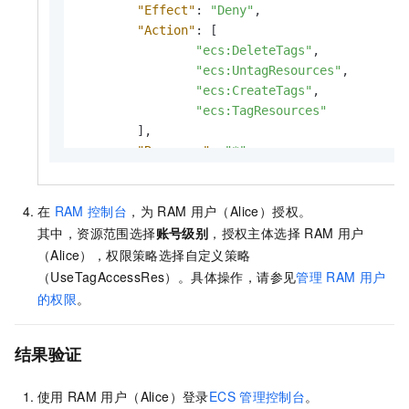
"Effect"
:
"Deny"
,
"ecs:DescribeInstanceMaintena
}
,
"Action"
:
[
"ecs:DescribeInstanceModifica
{
"ecs:DeleteTags"
,
"ecs:DescribeA*"
,
"Effect"
:
"Deny"
,
"ecs:UntagResources"
,
"ecs:DescribeC*"
,
"Action"
:
[
"ecs:CreateTags"
,
"ecs:DescribeD*"
,
"ecs:DeleteTags"
,
"ecs:TagResources"
"ecs:DescribeE*"
,
"ecs:UntagResources"
,
]
,
"ecs:DescribeH*"
,
"ecs:CreateTags"
,
"Resource"
:
"*"
"ecs:DescribeIm*"
,
"ecs:TagResources"
}
"ecs:DescribeInv*"
,
]
,
"ecs:DescribeK*"
,
"Resource"
:
"*"
在
RAM
控制台
，为
RAM
用户（Alice）授权。
"ecs:DescribeL*"
,
}
其中，资源范围选择
账号级别
，授权主体选择
RAM
用户
"ecs:DescribeM*"
,
]
（Alice），权限策略选择自定义策略
"ecs:DescribeN*"
,
}
（UseTagAccessRes）。具体操作，请参见
管理
RAM
用户
"ecs:DescribeP*"
,
"ecs:DescribeR*"
,
的权限
。
"ecs:DescribeS*"
,
"ecs:DescribeT*"
,
结果验证
"ecs:DescribeZ*"
,
"vpc:DescribeVpcs"
,
使用
RAM
用户（Alice）登录
ECS
管理控制台
。
"vpc:DescribeVSwitches"