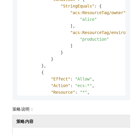
"StringEquals"
:
{
"acs:ResourceTag/owner"
:
[
"alice"
]
,
"acs:ResourceTag/environme
"production"
]
}
}
}
,
{
"Effect"
:
"Allow"
,
"Action"
:
"ecs:*"
,
"Resource"
:
"*"
,
"Condition"
:
{
"StringEquals"
:
{
策略说明：
"acs:RequestTag/owner"
:
[
"alice"
策略内容
]
,
"acs:RequestTag/environmen