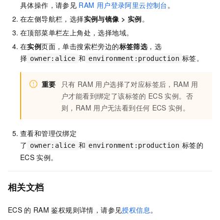
]
,
具体操作，请参见
RAM
用户登录阿里云控制台
。
"Resource"
:
"*"
在左侧导航栏，选择
实例与镜像
>
实例
。
}
在顶部菜单栏左上角处，选择地域。
在
实例
页面，单击搜索栏旁边的
标签筛选
，选
择
和
标签。
owner:alice
environment:production
重要
只有
RAM
用户选择了对应标签后，RAM
用
户才能看到绑定了该标签的
ECS
实例。否
则，RAM
用户无法看到任何
ECS
实例。
查看和管理仅绑定
了
和
标签的
owner:alice
environment:production
ECS
实例。
相关文档
ECS
的
RAM
鉴权规则详情，请参见
授权信息
。