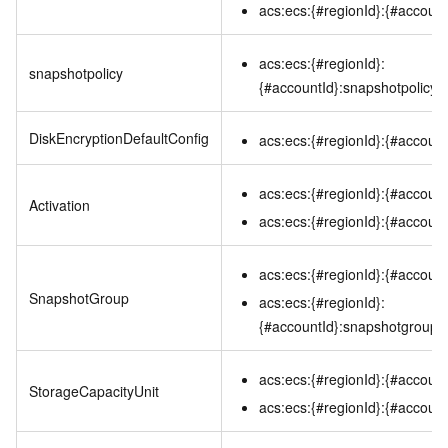
acs:ecs:{#regionId}:{#accountI
acs:ecs:{#regionId}:
snapshotpolicy
{#accountId}:snapshotpolicy/{
DiskEncryptionDefaultConfig
acs:ecs:{#regionId}:{#account
acs:ecs:{#regionId}:{#accountI
Activation
acs:ecs:{#regionId}:{#accountI
acs:ecs:{#regionId}:{#accoun
SnapshotGroup
acs:ecs:{#regionId}:
{#accountId}:snapshotgroup/
acs:ecs:{#regionId}:{#account
StorageCapacityUnit
acs:ecs:{#regionId}:{#account