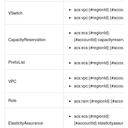
acs:vpc:{#regionId}:{#account
VSwitch
acs:vpc:{#regionId}:{#account
acs:ecs:{#regionId}:
CapacityReservation
{#accountId}:capacityreserva
acs:ecs:{#regionId}:{#account
PrefixList
acs:ecs:{#regionId}:{#accountId
acs:vpc:{#regionId}:{#account
VPC
acs:vpc:{#regionId}:{#account
Role
acs:ram:{#regionId}:{#accoun
acs:ecs:{#regionId}:
ElasticityAssurance
{#accountId}:elasticityassura