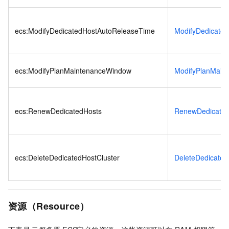
ecs:ModifyDedicatedHostAutoReleaseTime
ModifyDedicate
ecs:ModifyPlanMaintenanceWindow
ModifyPlanMain
ecs:RenewDedicatedHosts
RenewDedicated
ecs:DeleteDedicatedHostCluster
DeleteDedicated
资源（Resource）