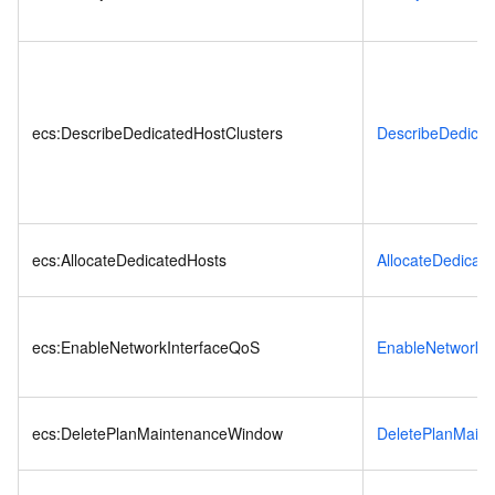
ecs:DescribeDedicatedHostClusters
DescribeDedicat
ecs:AllocateDedicatedHosts
AllocateDedicat
ecs:EnableNetworkInterfaceQoS
EnableNetworkI
ecs:DeletePlanMaintenanceWindow
DeletePlanMain