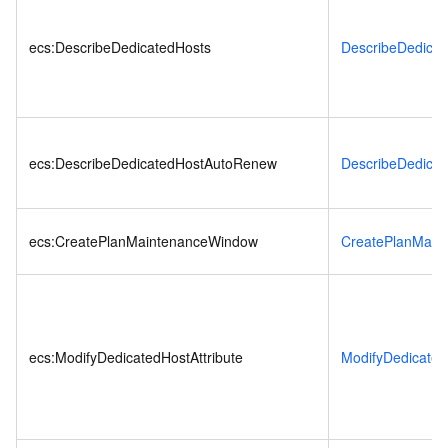
ecs:DescribeDedicatedHosts
DescribeDedicat
ecs:DescribeDedicatedHostAutoRenew
DescribeDedica
ecs:CreatePlanMaintenanceWindow
CreatePlanMain
ecs:ModifyDedicatedHostAttribute
ModifyDedicated