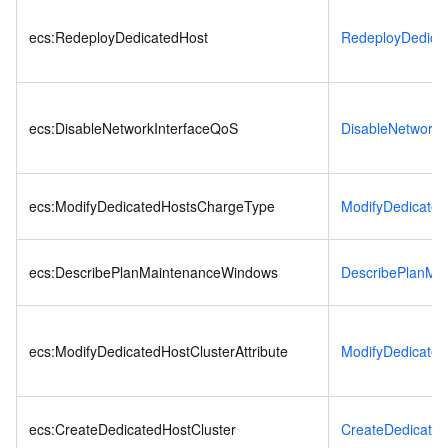
ecs:RedeployDedicatedHost
RedeployDedica
ecs:DisableNetworkInterfaceQoS
DisableNetworkI
ecs:ModifyDedicatedHostsChargeType
ModifyDedicate
ecs:DescribePlanMaintenanceWindows
DescribePlanMa
ecs:ModifyDedicatedHostClusterAttribute
ModifyDedicatedH
ecs:CreateDedicatedHostCluster
CreateDedicated