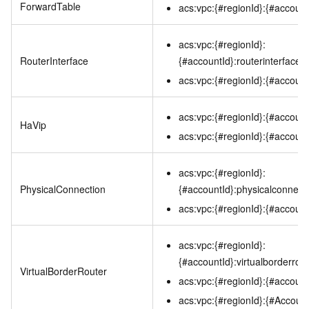
ForwardTable
acs:vpc:{#regionId}:{#accoun
acs:vpc:{#regionId}:
RouterInterface
{#accountId}:routerinterface/
acs:vpc:{#regionId}:{#accountI
acs:vpc:{#regionId}:{#account
HaVip
acs:vpc:{#regionId}:{#account
acs:vpc:{#regionId}:
PhysicalConnection
{#accountId}:physicalconnect
acs:vpc:{#regionId}:{#account
acs:vpc:{#regionId}:
{#accountId}:virtualborderrou
VirtualBorderRouter
acs:vpc:{#regionId}:{#accountI
acs:vpc:{#regionId}:{#AccountI