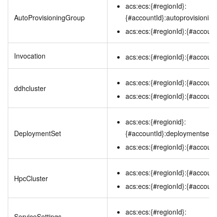
acs:ecs:{#regionId}:
AutoProvisioningGroup
{#accountId}:autoprovisionin
acs:ecs:{#regionId}:{#account
Invocation
acs:ecs:{#regionId}:{#account
acs:ecs:{#regionId}:{#account
ddhcluster
acs:ecs:{#regionId}:{#account
acs:ecs:{#regionid}:
DeploymentSet
{#accountId}:deploymentset/
acs:ecs:{#regionId}:{#account
acs:ecs:{#regionId}:{#account
HpcCluster
acs:ecs:{#regionId}:{#account
acs:ecs:{#regionId}:
ServiceSettings