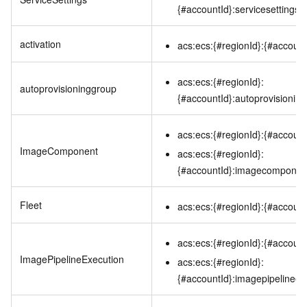
{#accountId}:servicesettings/{
activation
acs:ecs:{#regionId}:{#accountI
acs:ecs:{#regionId}:
autoprovisioninggroup
{#accountId}:autoprovisionin
acs:ecs:{#regionId}:{#accoun
ImageComponent
acs:ecs:{#regionId}:
{#accountId}:imagecomponen
Fleet
acs:ecs:{#regionId}:{#accountI
acs:ecs:{#regionId}:{#account
ImagePipelineExecution
acs:ecs:{#regionId}:
{#accountId}:imagepipelineex