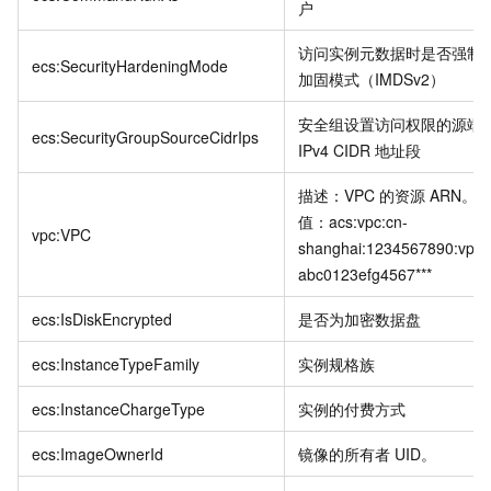
户
访问实例元数据时是否强制
ecs:SecurityHardeningMode
加固模式（IMDSv2）
安全组设置访问权限的源端
ecs:SecurityGroupSourceCidrIps
IPv4 CIDR
地址段
描述：VPC
的资源
ARN。
值：acs:vpc:cn-
vpc:VPC
shanghai:1234567890:vpc/
abc0123efg4567***
ecs:IsDiskEncrypted
是否为加密数据盘
ecs:InstanceTypeFamily
实例规格族
ecs:InstanceChargeType
实例的付费方式
ecs:ImageOwnerId
镜像的所有者
UID。