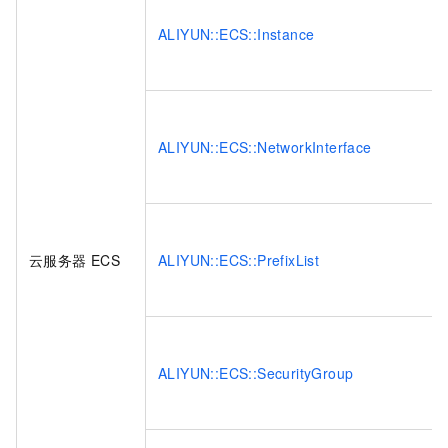
ALIYUN::ECS::Instance
ALIYUN::ECS::NetworkInterface
云服务器
ECS
ALIYUN::ECS::PrefixList
ALIYUN::ECS::SecurityGroup