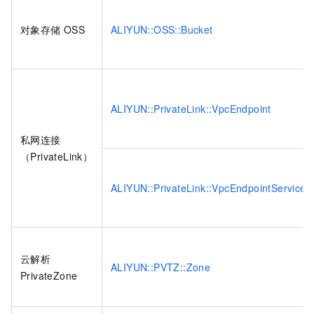
对象存储
OSS
ALIYUN::OSS::Bucket
ALIYUN::PrivateLink::VpcEndpoint
私网连接
（PrivateLink）
ALIYUN::PrivateLink::VpcEndpointService
云解析
ALIYUN::PVTZ::Zone
PrivateZone