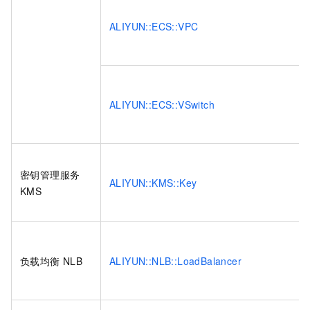
ALIYUN::ECS::VPC
ALIYUN::ECS::VSwitch
密钥管理服务
ALIYUN::KMS::Key
KMS
负载均衡
NLB
ALIYUN::NLB::LoadBalancer