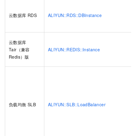
云数据库
RDS
ALIYUN::RDS::DBInstance
云数据库
Tair（兼容
ALIYUN::REDIS::Instance
Redis）版
负载均衡
SLB
ALIYUN::SLB::LoadBalancer