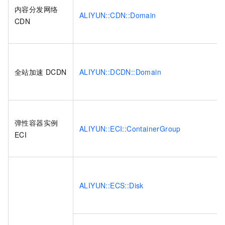
内容分发网络
ALIYUN::CDN::Domain
CDN
全站加速 DCDN
ALIYUN::DCDN::Domain
弹性容器实例
ALIYUN::ECI::ContainerGroup
ECI
ALIYUN::ECS::Disk