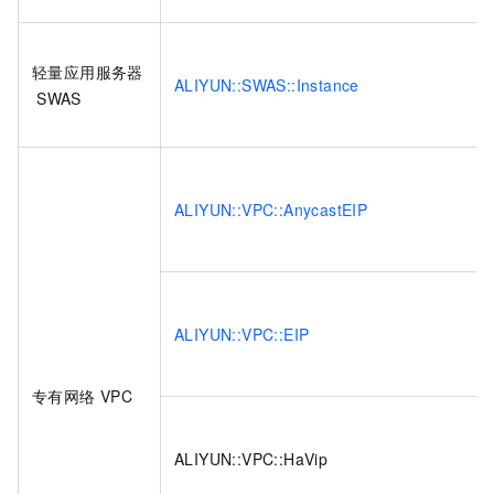
轻量应用服务器
ALIYUN::SWAS::Instance
SWAS
ALIYUN::VPC::AnycastEIP
ALIYUN::VPC::EIP
专有网络
VPC
ALIYUN::VPC::HaVip