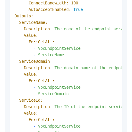
ConnectBandwidth:
100
AutoAcceptEnabled:
true
Outputs:
ServiceName:
Description:
The
name
of
the
endpoint
service
Value:
Fn::GetAtt:
-
VpcEndpointService
-
ServiceName
ServiceDomain:
Description:
The
domain
name
of
the
endpoint
Value:
Fn::GetAtt:
-
VpcEndpointService
-
ServiceDomain
ServiceId:
Description:
The
ID
of
the
endpoint
service.
Value:
Fn::GetAtt:
-
VpcEndpointService