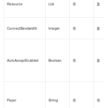
Resource
List
否
是
ConnectBandwidth
Integer
否
是
AutoAcceptEnabled
Boolean
否
是
Payer
String
否
否