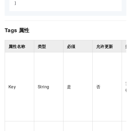
]
Tags
属性
属性名称
类型
必须
允许更新
描
实
Key
String
是
否
键