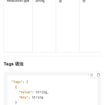
ResourceType
String
是
否
Tags
语法
"Tags"
:
[
{
"Value"
:
 String
,
"Key"
:
 String

}