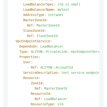
LoadBalancerSpec:
slb.s1.small
LoadBalancerName:
mytest
AddressType:
intranet
MasterZoneId:
Ref:
MasterZoneId
SlaveZoneId:
Ref:
SlaveZoneId
VpcEndpointService:
DependsOn:
LoadBalancer
Type:
ALIYUN::PrivateLink::VpcEndpointService
Properties:
User:
-
Ref:
ALIYUN::AccountId
ServiceDescription:
test
service
endpoint
Resource:
-
ZoneId:
Ref:
MasterZoneId
ResourceId:
Ref:
LoadBalancer
ResourceType:
slb