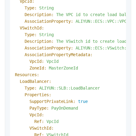
VpcId:
Type:
String
Description:
The
VPC
id
to
create
load
balanc
AssociationProperty:
ALIYUN::ECS::VPC::VPCId
VSwitchId:
Type:
String
Description:
The
VSwitch
id
to
create
load
ba
AssociationProperty:
ALIYUN::ECS::VSwitch::VS
AssociationPropertyMetadata:
VpcId:
VpcId
ZoneId:
MasterZoneId
Resources:
LoadBalancer:
Type:
ALIYUN::SLB::LoadBalancer
Properties:
SupportPrivateLink:
true
PayType:
PayOnDemand
VpcId:
Ref:
VpcId
VSwitchId:
Ref:
VSwitchId