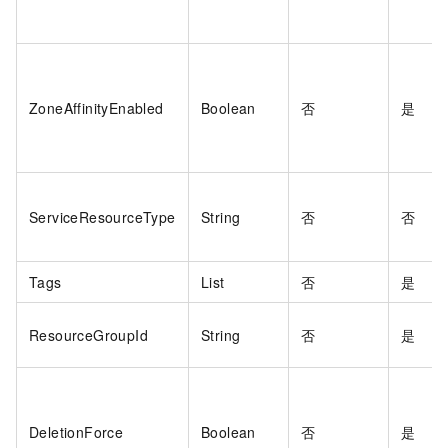
ZoneAffinityEnabled
Boolean
否
是
ServiceResourceType
String
否
否
Tags
List
否
是
ResourceGroupId
String
否
是
DeletionForce
Boolean
否
是