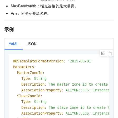
MaxBandwidth：端点连接的最大带宽。
Arn：阿里云资源名称。
示例
YAML
JSON
ROSTemplateFormatVersion:
'2015-09-01'
Parameters:
MasterZoneId:
Type:
String
Description:
The
master
zone
id
to
create
loa
AssociationProperty:
ALIYUN::ECS::Instance::Z
SlaveZoneId:
Type:
String
Description:
The
slave
zone
id
to
create
load
AssociationProperty:
ALIYUN::ECS::Instance::Z