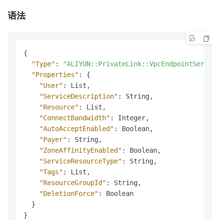
语法
{
"Type"
:
"ALIYUN::PrivateLink::VpcEndpointService
"Properties"
:
{
"User"
:
 List
,
"ServiceDescription"
:
 String
,
"Resource"
:
 List
,
"ConnectBandwidth"
:
 Integer
,
"AutoAcceptEnabled"
:
 Boolean
,
"Payer"
:
 String
,
"ZoneAffinityEnabled"
:
 Boolean
,
"ServiceResourceType"
:
 String
,
"Tags"
:
 List
,
"ResourceGroupId"
:
 String
,
"DeletionForce"
:
 Boolean

}
}