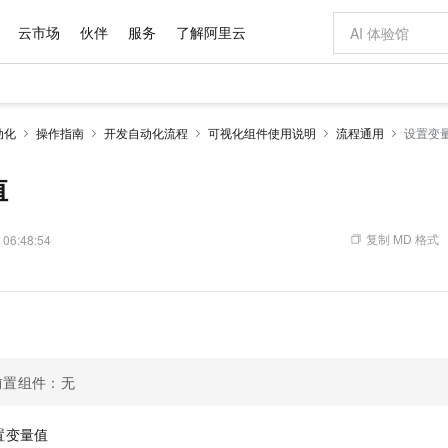
云市场
伙伴
服务
了解阿里云
AI 特惠
数据与 API
成为产品伙伴
企业增值服务
最佳实践
价格计算器
AI 场景体
基础软件
产品伙伴合
阿里云认证
市场活动
配置报价
大模型
动化
操作指南
开发自动化流程
可视化组件使用说明
流程通用
设置变
自助选配和估算价格
新方式
域名与网站
睿译宝，AI翻译排版一步到位
智启 AI 普惠权益
产品生态集成认证中心
企业支持计划
云上春晚
千问官方 MaaS 平台，为开发者和 Agent 而生，新用户赠送 1 亿 + tokens 额度
云服务器 EC
Qwen Aud
AI Coding
阿里云Maa
2026 阿里云
为企业打
数据集
Windows
大模型认证
模型
NEW
NEW
交付可用成果
值低价云产品抢先购
提供智能易用的域名与建站服务
上传文档即自动完成翻译和格式还原
至高享 1亿+免费 tokens，加速 Al 应用落地
安全可靠、弹
智能编程，一键
值
产品生态伙伴
专家技术服务
云上奥运之旅
弹性计算合作
阿里云中企出
手机三要素
宝塔 Linux
全部认证
价格优势
有专属领域专家
对象存储 OSS
GLM-5.2：长任务时代开源旗舰模型
阿里云 OPC 创新助力计划
云数据库 RD
即刻拥有 DeepS
AI 电商营销
产品生态伙伴工作台
企业增值服务台
云栖战略参考
云存储合作计
云栖大会
身份实名认证
CentOS
训练营
推动算力普惠，释放技术红利
的大模型服务
最高返9万
多领域专家智能体,一键组建 AI 虚拟交付团队
至高百万元 Token 补贴，加速一人公司成长
稳定、安全、高性价比、高性能的云存储服务
真正可用的 1M 上下文,一次完成代码全链路开发
轻松解锁专属 Dee
从图文生成到
复制 MD 格式
 06:48:54
云上的中国
数据库合作计
活动全景
短信
Docker
图片和
站式影视创作平台
人工智能平台 PAI
Hermes Agent，打造自进化智能体
Token Plan 模型订阅计划
Qoder
5 分钟轻松部署
AI 广告创作
企业成长
大模型
NEW
信息公告
看见新力量
云网络合作计
OCR 文字识别
JAVA
级电脑
证享300元代金券
可视化编排打通从文字构思到成片全链路闭环
一站式AI开发、训练和推理服务
自主进化，持久记忆，越用越聪明
Qwen3.8-Max 首发尝鲜，限时加量 10 倍，夜间低至2折
面向真实软件
图文、视频一
Kimi-K3
HappyHors
NEW
魔搭 Mode
loud
服务实践
官网公告
Kimi 最新旗舰模型，长程编程与推理利器
让文字生成流
金融模力时刻
Salesforce O
版
发票查验
全能环境
Qoder CN
Claude Code + GStack 打造工程团队
千问办公，限时限量积分加倍
云原生数据库 P
低代码高效构
AI 建站
NEW
作计划
计划
创新中心
魔搭 ModelSc
健康状态
让AI从“聊天伙伴”进化为能干活的“数字员工”
覆盖公网/内网、递归/权威、移动APP等全场景解析服务
安装技能 GStack，拥有专属 AI 工程团队
你的AI工作搭子，覆盖日常办公高频场景
基于千问大模型等，支持代码智能生成、研发智能问答
0 代码专业建
客户案例
天气预报查询
操作系统
Deepseek-v4-pro
HappyHors
态合作计划
前置组件：无
态智能体模型
旗舰 MoE 大模型，百万上下文与顶尖推理能力
图生视频，流
Compute
同享
容器服务 Kubernetes 版 ACK
万小智 AI 建站低至 15元/月
云防火墙
AI 短剧/漫剧
快递物流查询
WordPress
成为服务伙
高校合作
式云数据仓库
点，立即开启云上创新
提供一站式管理容器应用的 K8s 服务
送.CN域名，送备案服务码
云原生的云上
AI助力短剧
GLM-5.2
Wan2.7-T
置变量值
Ubuntu