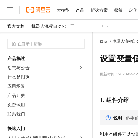
大模型
产品
解决方案
权益
定价
官方文档
机器人流程自动化
大模型
产品
解决方案
权益
定价
云市场
伙伴
服务
了解阿里云
精选产品
精选解决方案
普惠上云
产品定价
精选商城
成为销售伙伴
售前咨询
为什么选择阿里云
千问AI平台
机器人流程自
首页
了解云产品的定价详情
大模型服务平台百炼
千问办公，解锁你的工作
普惠上云 官方力荐
分销伙伴
在线服务
网站建设
什么是云计算
大
大模型服务与应用平台
企业级Agent产品，直接
云服务器38元/年起，超
设置变量
产品概述
咨询伙伴
多端小程序
技术领先
云上成本管理
售后服务
千问大模型
Agency Agents：拥
官方推荐返现计划
大模型
动态与公告
大模型
精选产品
精选解决方案
Salesforce 国际版订阅
稳定可靠
管理和优化成本
多元化、高性能、安全可靠
推荐新用户得奖励，单订单
更新时间：
2023-04-12
销售伙伴合作计划
什么是RPA
自助服务
友盟天域
安全合规
人工智能与机器学习
AI
文本生成
无影云电脑
HappyHorse 打造一
云工开物
应用场景
无影生态合作计划
在线服务
观测云
分析师报告
随时随地安全接入的云上超
高校专属算力普惠，学生认
计算
互联网应用开发
产品计费
Qwen3.8-Max
HOT
1. 组件介绍
Salesforce On Alibaba C
工单服务
智能体时代全能旗舰模型
Tuya 物联网平台阿里云
研究报告与白皮书
免费试用
云解析DNS
快速拥有专属 OpenClaw
Consulting Partner 合
大数据
容器
免费试用
短信专区
联系我们
蓝凌 OA
Qwen3.7-Plus
AI 大模型销售与服务生
说明
必要
现代化应用
存储
天池大赛
能看、能想、能动手的多模
云原生大数据计算服务 Max
解决方案免费试用 新老
电子合同
快速入门
面向分析的企业级SaaS模
最高领取价值200元试用
安全
网络与CDN
AI 算法大赛
Qwen3-VL-Plus
利用本组件可以设
畅捷通
入门：开发和使用自动化流程