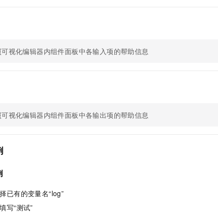
服务生态伙伴
视觉 Coding、空间感知、多模态思考等全面升级
1M上下文，专为长程任务能力而生
云工开物
企业应用
Night Plan 支持 Qwen 3.8-Max
AI 办公
NEW
Red Hat
30+ 款产品免费体验
夜间 5 折，Qwen/Meoo/TokenPlan 客户专享
AI智能应用
科研合作
ERP
堂（旗舰版）
SUSE
智能客服
AI 应用构建
大模型原生
CRM
2个月
自动承接线索
照可视化编辑器内组件面板中各输入项的帮助信息
建站小程序
Qoder
大模型服务平台百炼-应用模版
OA 办公系统
HOT
NEW
面向真实软件
个人版上线、团队版降价；千问3.8-Max首发发尝鲜
丰富多元化的应用模版和解决方案
力提升
财税管理
模板建站
万有无界
大模型服务平台百炼-智能体
400电话
定制建站
的模型效果
灵活可视化地构建企业级 Agent
照可视化编辑器内组件面板中各输出项的帮助信息
方案
广告营销
模板小程序
秒悟
人工智能平台 PAI
定制小程序
云端极速 AI 
新一代 AI 视频生成模型，深度适配广告营销等场景
AI Native 的算法工程平台，一站式完成建模、训练、推理服务部署
例
APP 开发
建站系统
例
AI 应用
10分钟微调：让0.6B模型媲美235B模型
多模态数据信
择已有的变量名“log”
依托云原生高可用架构,实现Dify私有化部署
用1%尺寸在特定领域达到大模型90%以上效果
填写“测试”