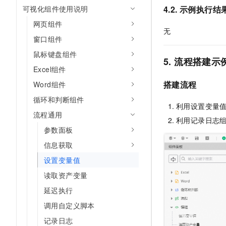
10 分钟在聊天系统中增加
可视化组件使用说明
4.2. 示例执行结
专有云
网页组件
无
窗口组件
鼠标键盘组件
5. 流程搭建示
Excel组件
搭建流程
Word组件
循环和判断组件
利用设置变量
流程通用
利用记录日志
参数面板
信息获取
设置变量值
读取资产变量
延迟执行
调用自定义脚本
记录日志