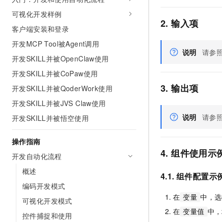
AI 产品 免费试用
网络
安全
云开发大赛
可视化开发样例
Tableau 订阅
1亿+ 大模型 tokens 和 
2. 输入项
客户端安装和登录
可观测
入门学习赛
中间件
AI空中课堂在线直播课
140+云产品 免费试用
大模型服务
开发MCP Tool被Agent调用
上云与迁云
产品新客免费试用，最长1
数据库
说明
请参
开发SKILL并被OpenClaw使用
生态解决方案
千问AI平台-Token Plan
企业出海
大模型ACA认证体验
大数据计算
开发SKILL并被CoPaw使用
助力企业全员 AI 认知与能
行业生态解决方案
3. 输出项
开发SKILL并被QoderWork使用
政企业务
媒体服务
千问AI平台-模型体验
开发者生态解决方案
开发SKILL并被JVS Claw使用
在线体验全尺寸、多种模态
企业服务与云通信
说明
请参
开发SKILL并被悟空使用
AI 开发和 AI 应用解决
Happy 系列大模型
域名与网站
操作指南
4. 组件使用示
终端用户计算
开发自动化流程
概述
Serverless
大模型解决方案
4.1. 组件配置示
编码开发模式
开发工具
快速部署 Dify，高效搭建 
在
中，选
变量
可视化开发模式
在
中，
迁移与运维管理
变量值
控件捕捉和使用