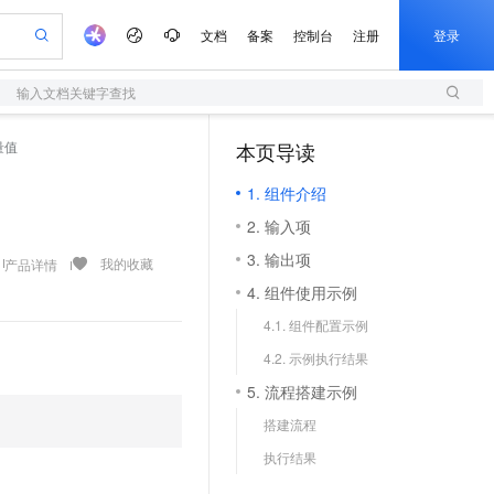
文档
备案
控制台
注册
登录
输入文档关键字查找
验
作计划
器
AI 活动
专业服务
服务伙伴合作计划
开发者社区
加入我们
服务平台百炼
阿里云 OPC 创新助力计划
量值
本页导读
（0）
一站式生成采购清单，支持单品或批量购买
S
io：打造专属 AI 语音助手
S产品伙伴计划（繁花）
峰会
造的大模型服务与应用开发平台
轻量应用服务器
一句话生成原生可编辑精美 PPT 文稿
AI 生产力先锋
Al MaaS 服务伙伴赋能合作
域名
博文
Careers
至高可申请百万元
1. 组件介绍
性可伸缩的云计算服务
开启高性价比 AI 编程新体验
Qwen-Audio-3.0-Realtime 端到端实时语音角色扮演
输入一句话想法, 轻松生成专业的 PPT
先锋实践拓展 AI 生产力的边界
快速构建应用程序和网站，即刻迈出上云第一步
Token 补贴，五大权
计划
海大会
伙伴信用分合作计划
商标
问答
社会招聘
2. 输入项
益加速 OPC 成功
S
eek-V4-Pro
数字证书管理服务（原SSL证书）
一键部署幻兽帕鲁游戏服务器
飞天发布时刻
HOT
划
备案
电子书
校园招聘
3. 输出项
pSeek-V4-Pro
视频创作，一键激活电商全链路生产力
全托管，含MySQL、PostgreSQL、SQL Server、MariaDB多引擎
实现全站HTTPS，呈现可信的WEB访问
一键购买专属联机服务器，轻松开启游戏
所见，即是所愿
我的收藏
产品详情
更多支持
划
公司注册
镜像站
4. 组件使用示例
视频生成
语音识别与合成
专属 QwenPaw
短信服务
漫剧工坊：一站式动画创作平台
AI 实训营
HOT
合作伙伴培训与认证
4.1. 组件配置示例
划
上云迁移
的智能体编程平台
站生成，高效打造优质广告素材
从聊天伙伴进化为能主动干活的本地数字员工
快速生产连贯的高质量长漫剧
从基础到进阶，Agent 创客手把手教你
国内短信简单易用，安全可靠，秒级触达，全球覆盖200+国家和地区。
e-1.1-T2V
Qwen3-TTS-Flash
lScope
我要反馈
查询合作伙伴
4.2. 示例执行结果
畅细腻的高质量视频
离线语音合成大模型，多语言方言自适应，低延迟高稳定
n Alibaba Cloud ISV 合作
代维服务
olarDB
建企业门户网站
大数据开发治理平台 DataWorks
10 分钟搭建微信、支付宝小程序
5. 流程搭建示例
创新加速
ope
登录合作伙伴管理后台
我要建议
站，无忧落地极速上线
以可视化方式快速构建移动和 PC 门户网站
100%兼容MySQL、PostgreSQL，兼容Oracle，支持集中和分布式
高效部署网站，快速应用到小程序
Data Agent 驱动的一站式 Data+AI 开发治理平台
e-1.1-I2V
Cosyvoice-V3-Flash
搭建流程
安全
畅自然，细节丰富
高表现力语音合成大模型，语音克隆听感自然
我要投诉
上云场景组合购
伴
执行结果
边界网络安全防护产品
漫剧创作，剧本、分镜、视频高效生成
覆盖90%+业务场景，专享组合折扣价
2V
VPN
Fun-ASR