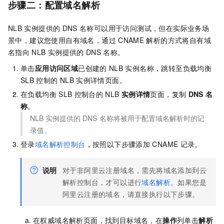
步骤二：配置域名解析
NLB
实例提供的
DNS
名称可以用于访问测试，但在实际业务场
景中，建议您使用自有域名，通过
CNAME
解析的方式将自有域
名指向
NLB
实例提供的
DNS
名称。
单击
应用访问区域
已创建的
NLB
实例名称，跳转至负载均衡
SLB
控制的
NLB
实例详情页面。
在负载均衡
SLB
控制台的
NLB
实例详情
页面，复制
DNS
名
称
。
NLB
实例提供的
DNS
名称将被用于配置域名解析时的记
录值。
登录
域名解析控制台
，按照以下步骤添加
CNAME
记录。
说明
对于非阿里云注册域名，需先将域名添加到云
解析控制台，才可以进行
域名解析
。如果您是
阿里云注册的域名，请直接执行以下步骤。
在权威域名解析页面，找到目标域名，在
操作
列单击
解析