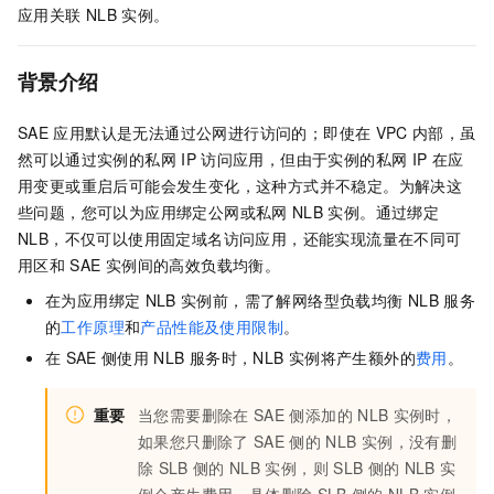
应用关联
NLB
实例。
背景介绍
SAE
应用默认是无法通过公网进行访问的；即使在
VPC
内部，虽
然可以通过实例的私网
IP
访问应用，但由于实例的私网
IP
在应
用变更或重启后可能会发生变化，这种方式并不稳定。为解决这
些问题，您可以为应用绑定公网或私网
NLB
实例。通过绑定
NLB，不仅可以使用固定域名访问应用，还能实现流量在不同可
用区和
SAE
实例间的高效负载均衡。
在为应用绑定
NLB
实例前，需了解网络型负载均衡
NLB
服务
的
工作原理
和
产品性能及使用限制
。
在
SAE
侧使用
NLB
服务时，NLB
实例将产生额外的
费用
。
重要
当您需要删除在
SAE
侧添加的
NLB
实例时，
如果您只删除了
SAE
侧的
NLB
实例，没有删
除
SLB
侧的
NLB
实例，则
SLB
侧的
NLB
实