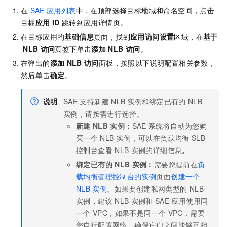
在
SAE
应用列表
中，在顶部选择目标地域和命名空间，点击
目标
应用
ID
跳转到应用详情页。
在目标应用的
基础信息
页面，找到
应用访问设置
区域，在
基于
NLB
访问
页签下单击
添加
NLB
访问
。
在弹出的
添加
NLB
访问
面板，按照以下说明配置相关参数，
然后单击
确定
。
说明
SAE
支持新建
NLB
实例和绑定已有的
NLB
实例，请按需进行选择。
新建
NLB
实例：
SAE
系统将自动为您购
买一个
NLB
实例，可以在负载均衡
SLB
控制台查看
NLB
实例的详细信息
。
绑定已有的
NLB
实例：
需要您提前在
负
载均衡管理控制台的实例
页面
创建一个
NLB
实例
。如果要创建私网类型的
NLB
实例，建议
NLB
实例和
SAE
应用使用同
一个
VPC，如果不是同一个
VPC，需要
您自行配置网络，确保它们之间能够互相