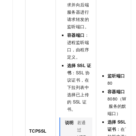
求并向后端
服务器进行
请求转发的
监听端口。
容器端口
：
进程监听端
口，由程序
定义。
选择
SSL
证
书
：SSL
协
监听端口
：
议证书，在
80
下拉列表中
容器端口
：
选择已上传
8080（Web
的
SSL
证
服务的默认
书。
端口）
选择
SSL
说明
若通
证书
：在下
过
TCPSSL