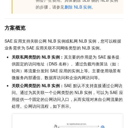
例会产生费用。具体删除
SLB
侧的
NLB
实例
的步骤，请参见
删除
NLB
实例
。
方案概览
SAE
应用支持关联公网
NLB
实例或私网
NLB
实例，您可以根据
业务需求为
SAE
应用关联不同网络类型的
NLB
实例。
关联私网类型的
NLB
实例：
其主要的作用是为
SAE
服务提
供固定的访问地址（DNS
名称）、通过负载均衡算法（如：
轮询）将流量分发到
SAE
应用的实例上等。主要使用场景有
微服务内部通信、数据库访问和企业内网访问等。
关联公网类型的
NLB
实例：
SAE
默认不支持直接通过公网访
问。通过为其关联一个公网类型的
NLB
实例，可以为
SAE
应
用提供一个固定的公网访问入口，从而实现对来自公网流量的
处理。公网访问流程，如下所示。