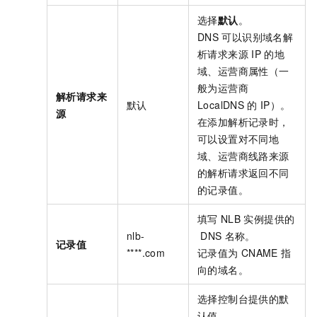
选择
默认
。
DNS
可以识别域名解
析请求来源
IP
的地
域、运营商属性（一
般为运营商
解析请求来
默认
LocalDNS
的
IP）。
源
在添加解析记录时，
可以设置对不同地
域、运营商线路来源
的解析请求返回不同
的记录值。
填写
NLB
实例提供的
nlb-
DNS
名称。
记录值
****.com
记录值为
CNAME
指
向的域名。
选择控制台提供的默
认值。