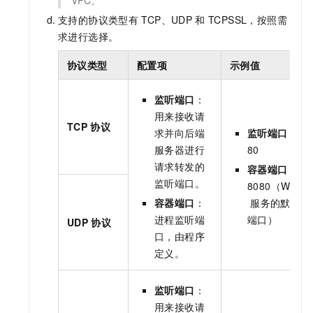
支持的协议类型有
TCP、UDP
和
TCPSSL，按照需
求进行选择。
协议类型
配置项
示例值
监听端口
：
用来接收请
TCP
协议
求并向后端
监听端口
：
服务器进行
80
请求转发的
容器端口
：
监听端口。
8080（Web
容器端口
：
服务的默认
进程监听端
端口）
UDP
协议
口，由程序
定义。
监听端口
：
用来接收请