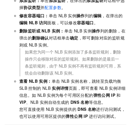
添加监听：
单击
添加监听
，在弹出的
添加监听
对话框中选
择
协议类型
并
配置参数
。
修改容器端口：
单击
NLB
实例
操作
列的
编辑
，在弹出的
编辑
NLB
访问
面板，可以修改
容器端口
。
删除监听或
NLB
实例：
单击
NLB
实例
操作
列的删除，在
弹出的
删除确认
对话框单击
确定
，即可删除对应的监听规
则或
NLB
实例。
如果您为同一个
NLB
实例添加了多条监听规则，删除
操作只会移除对应的监听规则。如果删除的是最后一
条监听规则，由于
NLB
实例不再有监听规则可用，系
统会自动删除该
NLB
实例。
查看
NLB
实例：
单击
NLB
实例名称，跳转至负载均衡
SLB
控制的
NLB
实例详情
页面，即可查看
NLB
实例详细
信息。如
NLB
实例为每个可用区分配的
弹性公网
IP
和
VIP
、NLB
实例自动生成的
DNS
名称
等信息。
您可直接使用
NLB
实例提供的
DNS
名称
进行访问测试，
也可以使用可用区提供的
弹性公网
IP
进行访问测试。