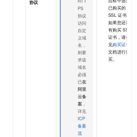
拉框中选择
HTT
协议
已购买的
PS
SSL
证书。
协议
如果您还没
访问
有购买
SSL
自定
证书，请参
义域
见
购买证书
名，
文档进行购
则要
买。
求该
域名
必须
已
在
阿里
云备
案
，
详见
ICP
备案
流