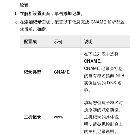
设置
。
在
解析设置
页面，单击
添加记录
。
在
添加记录
面板，配置以下信息完成
CNAME
解析配置，
然后单击
确定
。
配置项
示例
说明
在下拉列表中选择
CNAME
。
CNAME
记录会将您
记录类型
CNAME
的自有域名指向
NLB
实例提供的
DNS
名
称。
填写您创建子域名时
所添加的域名前缀。
主机记录
www
主机记录的具体说
明，请参见控制台上
的主机记录说明。