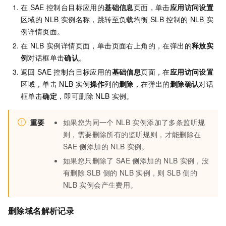
在
SAE
控制台目标应用的
基础信息
页面，单击
应用访问设置
区域的
NLB
实例名称，跳转至负载均衡
SLB
控制的
NLB
实
例详情页面。
在
NLB
实例详情页面，单击页面右上角的
，在弹出的
释放实
例
对话框单击
确认
。
返回
SAE
控制台目标应用的
基础信息
页面，在
应用访问设置
区域，单击
NLB
实例
操作
列的
删除
，在弹出的
删除确认
对话
框单击
确定
，即可删除
NLB
实例。
重要
如果您为同一个
NLB
实例添加了多条监听规
则，需要删除所有的监听规则，才能删除在
SAE
侧添加的
NLB
实例。
如果您只删除了
SAE
侧添加的
NLB
实例，没
有删除
SLB
侧的
NLB
实例，则
SLB
侧的
NLB
实例会产生费用。
删除域名解析记录