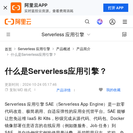
打开 APP
Serverless 应用引擎
Serverless 应用引擎
产品概述
产品简介
首页
什么是Serverless应用引擎？
什么是Serverless应用引擎？
更新时间：
2024-10-24 05:17:46
复制 MD 格式
我的收藏
产品详情
Serverless 应用引擎 SAE（Serverless App Engine）
是一款零
代码改造、极简易用、自适应弹性的应用全托管平台。
SAE
能够
让您免运维
IaaS
和
K8s，秒级完成从源代码、代码包、Docker
镜像部署任意语言的在线应用
（例如微服务、Job
任务）
到
SAE
，并自动伸缩实例按使用量计费，开箱即用日志、监控、负