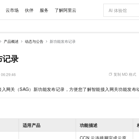
云市场
伙伴
服务
了解阿里云
AI 特惠
数据与 API
成为产品伙伴
企业增值服务
最佳实践
价格计算器
AI 场景体
基础软件
产品伙伴合
阿里云认证
市场活动
配置报价
大模型
产品概述
动态与公告
新功能发布记录
自助选配和估算价格
新方式
域名与网站
睿译宝，AI翻译排版一步到位
智启 AI 普惠权益
产品生态集成认证中心
企业支持计划
云上春晚
千问官方 MaaS 平台，为开发者和 Agent 而生，新用户赠送 1 亿 + tokens 额度
云服务器 EC
Qwen Aud
AI Coding
阿里云Maa
2026 阿里云
为企业打
数据集
Windows
大模型认证
模型
NEW
NEW
交付可用成果
值低价云产品抢先购
提供智能易用的域名与建站服务
上传文档即自动完成翻译和格式还原
至高享 1亿+免费 tokens，加速 Al 应用落地
安全可靠、弹
智能编程，一键
布记录
产品生态伙伴
专家技术服务
云上奥运之旅
弹性计算合作
阿里云中企出
手机三要素
宝塔 Linux
全部认证
价格优势
有专属领域专家
对象存储 OSS
GLM-5.2：长任务时代开源旗舰模型
阿里云 OPC 创新助力计划
云数据库 RD
即刻拥有 DeepS
AI 电商营销
产品生态伙伴工作台
企业增值服务台
云栖战略参考
云存储合作计
云栖大会
身份实名认证
CentOS
训练营
推动算力普惠，释放技术红利
的大模型服务
最高返9万
多领域专家智能体,一键组建 AI 虚拟交付团队
至高百万元 Token 补贴，加速一人公司成长
稳定、安全、高性价比、高性能的云存储服务
真正可用的 1M 上下文,一次完成代码全链路开发
轻松解锁专属 Dee
从图文生成到
复制 MD 格式
 06:29:46
云上的中国
数据库合作计
活动全景
短信
Docker
图片和
站式影视创作平台
人工智能平台 PAI
Hermes Agent，打造自进化智能体
Token Plan 模型订阅计划
Qoder
5 分钟轻松部署
AI 广告创作
企业成长
大模型
NEW
信息公告
接入网关（SAG）新功能发布记录，方便您了解智能接入网关功能发布
看见新力量
云网络合作计
OCR 文字识别
JAVA
级电脑
证享300元代金券
可视化编排打通从文字构思到成片全链路闭环
一站式AI开发、训练和推理服务
自主进化，持久记忆，越用越聪明
Qwen3.8-Max 首发尝鲜，限时加量 10 倍，夜间低至2折
面向真实软件
图文、视频一
Kimi-K3
HappyHors
NEW
魔搭 Mode
loud
服务实践
官网公告
Kimi 最新旗舰模型，长程编程与推理利器
让文字生成流
金融模力时刻
Salesforce O
版
发票查验
全能环境
Qoder CN
Claude Code + GStack 打造工程团队
千问办公，限时限量积分加倍
云原生数据库 P
低代码高效构
AI 建站
NEW
作计划
计划
创新中心
魔搭 ModelSc
健康状态
让AI从“聊天伙伴”进化为能干活的“数字员工”
覆盖公网/内网、递归/权威、移动APP等全场景解析服务
安装技能 GStack，拥有专属 AI 工程团队
你的AI工作搭子，覆盖日常办公高频场景
基于千问大模型等，支持代码智能生成、研发智能问答
0 代码专业建
客户案例
天气预报查询
操作系统
Deepseek-v4-pro
HappyHors
态合作计划
态智能体模型
旗舰 MoE 大模型，百万上下文与顶尖推理能力
图生视频，流
Compute
同享
容器服务 Kubernetes 版 ACK
万小智 AI 建站低至 15元/月
云防火墙
AI 短剧/漫剧
适用产品
功能描述
快递物流查询
WordPress
成为服务伙
高校合作
式云数据仓库
点，立即开启云上创新
提供一站式管理容器应用的 K8s 服务
送.CN域名，送备案服务码
云原生的云上
AI助力短剧
GLM-5.2
Wan2.7-T
Ubuntu
CCN
云连接网完成云原