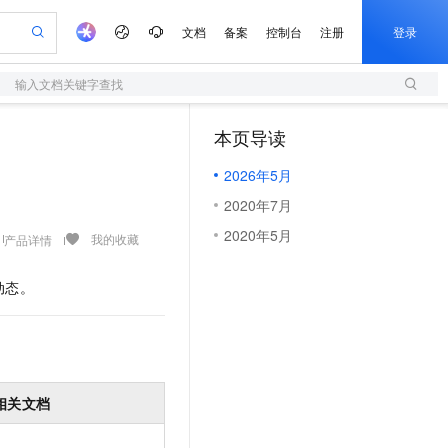
文档
备案
控制台
注册
登录
输入文档关键字查找
验
作计划
器
AI 活动
专业服务
服务伙伴合作计划
开发者社区
加入我们
服务平台百炼
阿里云 OPC 创新助力计划
本页导读
（1）
一站式生成采购清单，支持单品或批量购买
S
io：打造专属 AI 语音助手
S产品伙伴计划（繁花）
峰会
造的大模型服务与应用开发平台
轻量应用服务器
一句话生成原生可编辑精美 PPT 文稿
AI 生产力先锋
Al MaaS 服务伙伴赋能合作
域名
博文
Careers
至高可申请百万元
2026年5月
性可伸缩的云计算服务
开启高性价比 AI 编程新体验
Qwen-Audio-3.0-Realtime 端到端实时语音角色扮演
输入一句话想法, 轻松生成专业的 PPT
先锋实践拓展 AI 生产力的边界
快速构建应用程序和网站，即刻迈出上云第一步
Token 补贴，五大权
计划
海大会
伙伴信用分合作计划
商标
问答
社会招聘
2020年7月
益加速 OPC 成功
S
eek-V4-Pro
数字证书管理服务（原SSL证书）
一键部署幻兽帕鲁游戏服务器
飞天发布时刻
HOT
划
备案
电子书
校园招聘
2020年5月
pSeek-V4-Pro
视频创作，一键激活电商全链路生产力
全托管，含MySQL、PostgreSQL、SQL Server、MariaDB多引擎
实现全站HTTPS，呈现可信的WEB访问
一键购买专属联机服务器，轻松开启游戏
所见，即是所愿
我的收藏
产品详情
更多支持
划
公司注册
镜像站
视频生成
语音识别与合成
专属 QwenPaw
短信服务
漫剧工坊：一站式动画创作平台
AI 实训营
HOT
动态。
合作伙伴培训与认证
划
上云迁移
的智能体编程平台
站生成，高效打造优质广告素材
从聊天伙伴进化为能主动干活的本地数字员工
快速生产连贯的高质量长漫剧
从基础到进阶，Agent 创客手把手教你
国内短信简单易用，安全可靠，秒级触达，全球覆盖200+国家和地区。
e-1.1-T2V
Qwen3-TTS-Flash
lScope
我要反馈
查询合作伙伴
畅细腻的高质量视频
离线语音合成大模型，多语言方言自适应，低延迟高稳定
n Alibaba Cloud ISV 合作
代维服务
olarDB
建企业门户网站
大数据开发治理平台 DataWorks
10 分钟搭建微信、支付宝小程序
创新加速
ope
登录合作伙伴管理后台
我要建议
站，无忧落地极速上线
以可视化方式快速构建移动和 PC 门户网站
100%兼容MySQL、PostgreSQL，兼容Oracle，支持集中和分布式
高效部署网站，快速应用到小程序
Data Agent 驱动的一站式 Data+AI 开发治理平台
e-1.1-I2V
Cosyvoice-V3-Flash
安全
畅自然，细节丰富
高表现力语音合成大模型，语音克隆听感自然
我要投诉
上云场景组合购
相关文档
伴
边界网络安全防护产品
漫剧创作，剧本、分镜、视频高效生成
覆盖90%+业务场景，专享组合折扣价
2V
VPN
Fun-ASR