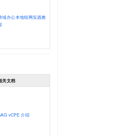
文戏情感细腻自然，动作戏激烈拳拳到肉，实现更强表演能力
支持中英文自由切换，具备更强的噪声鲁棒性
云聚AI 严选权益
SSL 证书
，一键激活高效办公新体验
精选AI产品，从模型到应用全链提效
跨域办公本地组网实践教
堡垒机
AI 用量加速计划
程
应用
防火墙
、识别商机，让客服更高效、服务更出色。
新老同享，达量后返
千问办公
主机安全
NEW
的智能体编程平台
一站式AI生产力平台
AI 应用及服务市场
伶鹊
企业级人与Agent协作平台，接入和调度多个数字员工
智能客服平台，对话机器人、对话分析、智能外呼
AI 应用
大模型服务平台百炼 - 全妙
大模型
相关文档
应用创作平台
多模态内容创作工具，已接入 DeepSeek
自然语言处理
数据标注
机器学习
SAG vCPE
介绍
息提取
与 AI 智能体进行实时音视频通话
从文本、图片、视频中提取结构化的属性信息
构建支持视频理解的 AI 音视频实时通话应用