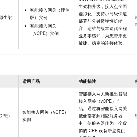
服务生态伙伴
视觉 Coding、空间感知、多模态思考等全面升级
1M上下文，专为长程任务能力而生
云工开物
企业应用
Night Plan 支持 Qwen 3.8-Max
AI 办公
NEW
生架构升级，接入点全面
Red Hat
智能接入网关（硬件
30+ 款产品免费体验
夜间 5 折，Qwen/Meoo/TokenPlan 客户专享
AI智能应用
虚拟化，支持小时级快速
科研合作
云原生架
版）实例
ERP
堂（旗舰版）
SUSE
部署与分钟级弹性扩缩
智能客服
智能接入网关
AI 应用构建
大模型原生
容，运维与版本迭代全程
CRM
2个月
自动承接线索
（vCPE）实例
业务零感知，为您带来更
建站小程序
Qoder
大模型服务平台百炼-应用模版
OA 办公系统
HOT
NEW
敏捷、稳定的连接体验。
面向真实软件
个人版上线、团队版降价；千问3.8-Max首发发尝鲜
丰富多元化的应用模版和解决方案
力提升
财税管理
模板建站
万有无界
大模型服务平台百炼-智能体
400电话
定制建站
的模型效果
灵活可视化地构建企业级 Agent
方案
广告营销
模板小程序
秒悟
人工智能平台 PAI
适用产品
功能描述
定制小程序
云端极速 AI 
新一代 AI 视频生成模型，深度适配广告营销等场景
AI Native 的算法工程平台，一站式完成建模、训练、推理服务部署
智能接入网关新推出智能
APP 开发
接入网关（vCPE）产
建站系统
品。通过将智能接入网关
智能接入网关（vCPE）
CPE）
镜像部署到相应服务器
实例
AI 应用
10分钟微调：让0.6B模型媲美235B模型
多模态数据信
中，使服务器作为一个虚
依托云原生高可用架构,实现Dify私有化部署
用1%尺寸在特定领域达到大模型90%以上效果
拟的
CPE
设备帮您提供