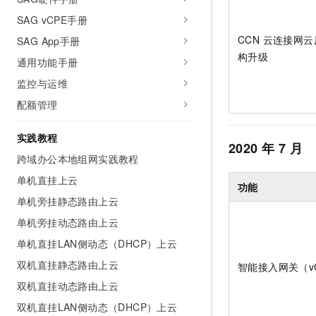
AI 产品 免费试用
网络
安全
云开发大赛
SAG vCPE手册
Tableau 订阅
1亿+ 大模型 tokens 和 
CCN 云连接网
SAG App手册
可观测
入门学习赛
中间件
AI空中课堂在线直播课
140+云产品 免费试用
构升级
大模型服务
通用功能手册
上云与迁云
产品新客免费试用，最长1
数据库
监控与运维
生态解决方案
千问AI平台-Token Plan
企业出海
大模型ACA认证体验
大数据计算
配额管理
助力企业全员 AI 认知与能
行业生态解决方案
政企业务
媒体服务
千问AI平台-模型体验
实践教程
开发者生态解决方案
2020
年
7
月
在线体验全尺寸、多种模态
跨域办公本地组网实践教程
企业服务与云通信
AI 开发和 AI 应用解决
Happy 系列大模型
单机直挂上云
功能
域名与网站
单机旁挂静态路由上云
终端用户计算
单机旁挂动态路由上云
单机直挂LAN侧动态（DHCP）上云
Serverless
大模型解决方案
双机直挂静态路由上云
智能接入网关（v
开发工具
快速部署 Dify，高效搭建 
双机直挂动态路由上云
迁移与运维管理
双机直挂LAN侧动态（DHCP）上云