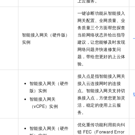
上云服务。
一个 AI 助手
即刻拥有 DeepSeek-R1 满血版
超强辅助，Bol
在企业官网、通讯软件中为客户提供 AI 客服
多种方案随心选，轻松解锁专属 DeepSeek
一键诊断功能从智能接入
网关配置、全网质量、业
务质量三个方面帮您探查
智能接入网关（硬件版）
当前网络状态并给出指导
实例
建议，让您能够及时发现
网络问题并快速修复问
题，带给您更好的上云体
验。
接入点是指智能接入网关
智能接入网关（硬件
接入云连接网时的连接
版）实例
点。智能接入网关支持切
换接入点，方便您更加灵
智能接入网关
活，稳定的使用上云服
（vCPE）实例
务。
优化重传功能利用前向纠
智能接入网关（硬件
错
FEC（Forward Error