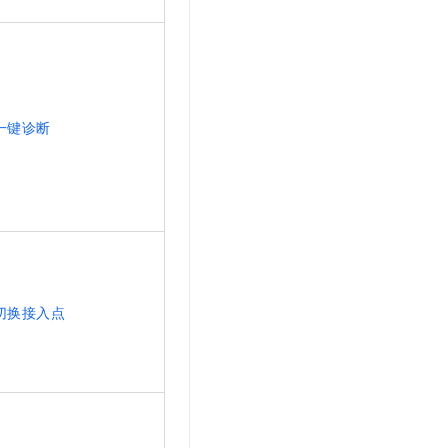
t.diy 一步搞定创意建站
构建大模型应用的安全防护体系
通过自然语言交互简化开发流程,全栈开发支持
通过阿里云安全产品对 AI 应用进行安全防护
一键诊断
切换接入点