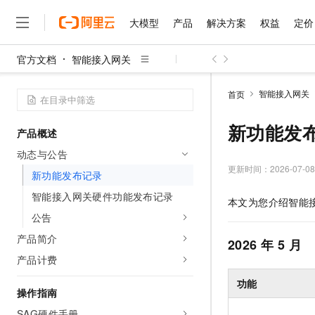
大模型
产品
解决方案
权益
定价
官方文档
智能接入网关
大模型
产品
解决方案
权益
定价
云市场
伙伴
服务
了解阿里云
精选产品
精选解决方案
普惠上云
产品定价
精选商城
成为销售伙伴
售前咨询
为什么选择阿里云
千问AI平台
智能接入网关
首页
了解云产品的定价详情
大模型服务平台百炼
千问办公，解锁你的工作
普惠上云 官方力荐
分销伙伴
在线服务
网站建设
什么是云计算
大
大模型服务与应用平台
企业级Agent产品，直接
云服务器38元/年起，超
新功能发
产品概述
咨询伙伴
多端小程序
技术领先
云上成本管理
售后服务
千问大模型
Agency Agents：拥
官方推荐返现计划
大模型
动态与公告
大模型
精选产品
精选解决方案
Salesforce 国际版订阅
稳定可靠
管理和优化成本
多元化、高性能、安全可靠
推荐新用户得奖励，单订单
更新时间：
2026-07-08
销售伙伴合作计划
新功能发布记录
自助服务
友盟天域
安全合规
人工智能与机器学习
AI
文本生成
无影云电脑
HappyHorse 打造一
云工开物
智能接入网关硬件功能发布记录
本文为您介绍智能
无影生态合作计划
在线服务
观测云
分析师报告
随时随地安全接入的云上超
高校专属算力普惠，学生认
计算
互联网应用开发
公告
Qwen3.8-Max
HOT
Salesforce On Alibaba C
工单服务
智能体时代全能旗舰模型
Tuya 物联网平台阿里云
研究报告与白皮书
产品简介
云解析DNS
快速拥有专属 OpenClaw
Consulting Partner 合
2026
年
5
月
大数据
容器
免费试用
短信专区
产品计费
蓝凌 OA
Qwen3.7-Plus
AI 大模型销售与服务生
现代化应用
存储
天池大赛
能看、能想、能动手的多模
云原生大数据计算服务 Max
解决方案免费试用 新老
功能
电子合同
操作指南
面向分析的企业级SaaS模
最高领取价值200元试用
安全
网络与CDN
AI 算法大赛
Qwen3-VL-Plus
畅捷通
SAG硬件手册