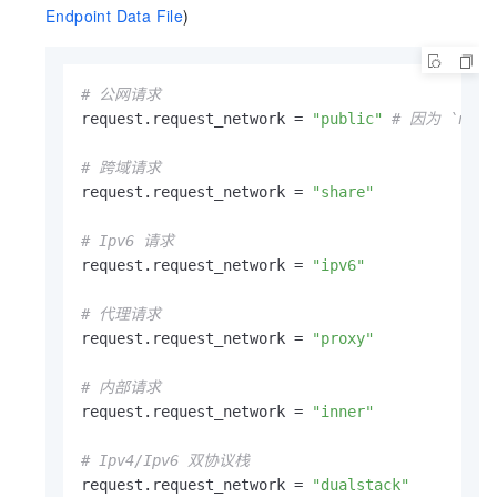
Endpoint Data File
)
# 公网请求
request.request_network = 
"public"
# 因为 `net
# 跨域请求
request.request_network = 
"share"
# Ipv6 请求
request.request_network = 
"ipv6"
# 代理请求
request.request_network = 
"proxy"
# 内部请求
request.request_network = 
"inner"
# Ipv4/Ipv6 双协议栈
request.request_network = 
"dualstack"