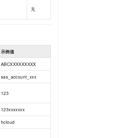
t.diy 一步搞定创意建站
构建大模型应用的安全防护体系
无
通过自然语言交互简化开发流程,全栈开发支持
通过阿里云安全产品对 AI 应用进行安全防护
示例值
ABCXXXXXXXXX
sas_account_xxx
123
123xxxxxxx
hcloud