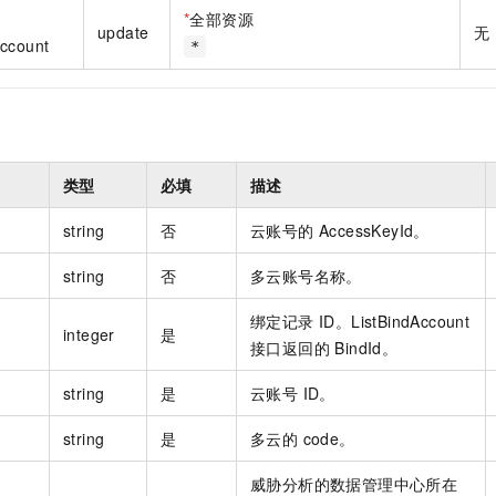
一个 AI 助手
即刻拥有 DeepSeek-R1 满血版
超强辅助，Bol
*
全部资源
update
无
在企业官网、通讯软件中为客户提供 AI 客服
多种方案随心选，轻松解锁专属 DeepSeek
Account
*
类型
必填
描述
string
否
云账号的 AccessKeyId。
string
否
多云账号名称。
绑定记录 ID。ListBindAccount
integer
是
接口返回的 BindId。
string
是
云账号 ID。
string
是
多云的 code。
威胁分析的数据管理中心所在