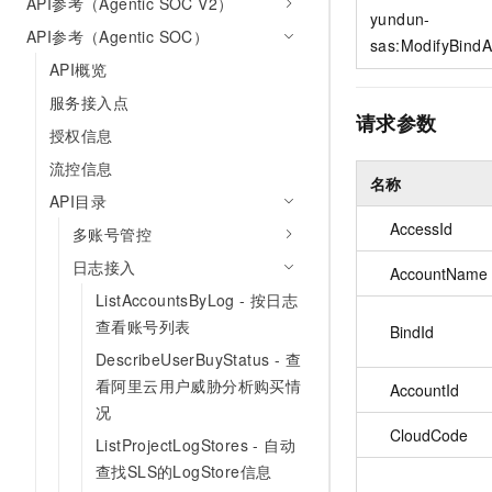
API参考（Agentic SOC V2）
10 分钟在聊天系统中增加
yundun-
专有云
API参考（Agentic SOC）
sas:ModifyBind
API概览
服务接入点
请求参数
授权信息
流控信息
名称
API目录
AccessId
多账号管控
日志接入
AccountName
ListAccountsByLog - 按日志
查看账号列表
BindId
DescribeUserBuyStatus - 查
看阿里云用户威胁分析购买情
AccountId
况
CloudCode
ListProjectLogStores - 自动
查找SLS的LogStore信息