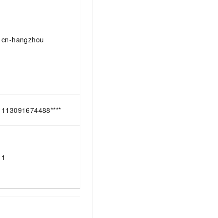
cn-hangzhou
113091674488****
1