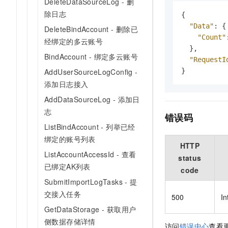
DeleteDataSourceLog - 删
除日志
{
"Data"
:
{
DeleteBindAccount - 删除已
"Count"
经绑定的多云账号
}
,
BindAccount - 绑定多云账号
"RequestI
}
AddUserSourceLogConfig -
添加日志接入
AddDataSourceLog - 添加日
志
错误码
ListBindAccount - 列举已经
绑定的账号列表
HTTP
ListAccountAccessId - 查看
status
已绑定AK列表
code
SubmitImportLogTasks - 提
交接入任务
500
In
GetDataStorage - 获取用户
侧数据存储详情
访问
错误中心
查看