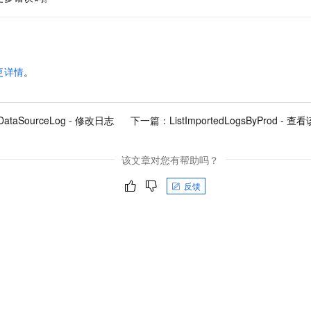
更详情
。
yDataSourceLog - 修改日志
下一篇：
ListImportedLogsByProd
该文章对您有帮助吗？
反馈