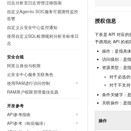
日志分析至日志管理迁移指南
AI 产品 免费试用
网络
安全
云开发大赛
Tableau 订阅
自定义Agentic SOC服务可观测性监控
1亿+ 大模型 tokens 和 
可观测
入门学习赛
告警
中间件
AI空中课堂在线直播课
授权信息
140+云产品 免费试用
大模型服务
自定义云安全中心监控通知
上云与迁云
产品新客免费试用，最长1
数据库
下表是
API
对应的
生态解决方案
使用自定义SQL检测规则分析非标准日
千问AI平台-Token Plan
企业出海
大模型ACA认证体验
予调用此
API
的权
大数据计算
志
助力企业全员 AI 认知与能
行业生态解决方案
操作：是指具
政企业务
媒体服务
千问AI平台-模型体验
安全合规
开发者生态解决方案
访问级别：是指
在线体验全尺寸、多种模态
阿里云身份与权限
企业服务与云通信
资源类型：是
AI 开发和 AI 应用解决
云安全中心服务关联角色
Happy 系列大模型
对于必选的
域名与网站
使用RAM进行访问控制
对于不支持
终端用户计算
RAM用户权限管理最佳实践
条件关键字：
Serverless
关联操作：是
大模型解决方案
开发参考
开发工具
API参考指南
快速部署 Dify，高效搭建 
操作
API参考（响应编排）
迁移与运维管理