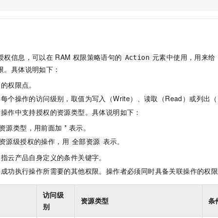
服务生态伙伴
视觉 Coding、空间感知、多模态思考等全面升级
1M上下文，专为长程任务能力而生
云工开物
企业应用
Night Plan 支持 Qwen 3.8-Max
AI 办公
NEW
Red Hat
30+ 款产品免费体验
夜间 5 折，Qwen/Meoo/TokenPlan 客户专享
AI智能应用
科研合作
ERP
堂（旗舰版）
SUSE
智能客服
AI 应用构建
大模型原生
CRM
2个月
自动承接线索
授权信息，可以在
RAM
权限策略语句的
元素中使用，用来给
Action
建站小程序
Qoder
大模型服务平台百炼-应用模版
OA 办公系统
HOT
NEW
限。具体说明如下：
面向真实软件
个人版上线、团队版降价；千问3.8-Max首发发尝鲜
丰富多元化的应用模版和解决方案
力提升
财税管理
模板建站
体的权限点。
万有无界
大模型服务平台百炼-智能体
400电话
定制建站
每个操作的访问级别，取值为写入（Write）、读取（Read）或列出（L
的模型效果
灵活可视化地构建企业级 Agent
指操作中支持授权的资源类型。具体说明如下：
方案
广告营销
模板小程序
秒悟
人工智能平台 PAI
资源类型，用前面加 * 表示。
定制小程序
云端极速 AI 
新一代 AI 视频生成模型，深度适配广告营销等场景
AI Native 的算法工程平台，一站式完成建模、训练、推理服务部署
资源级授权的操作，用
表示。
全部资源
APP 开发
是指云产品自身定义的条件关键字。
建站系统
指成功执行操作所需要的其他权限。操作者必须同时具备关联操作的权
AI 应用
10分钟微调：让0.6B模型媲美235B模型
多模态数据信
访问级
资源类型
条
依托云原生高可用架构,实现Dify私有化部署
用1%尺寸在特定领域达到大模型90%以上效果
别