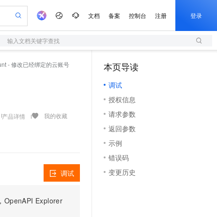
文档
备案
控制台
注册
登录
输入文档关键字查找
验
作计划
器
AI 活动
专业服务
服务伙伴合作计划
开发者社区
加入我们
服务平台百炼
阿里云 OPC 创新助力计划
ccount - 修改已经绑定的云账号
本页导读
（1）
一站式生成采购清单，支持单品或批量购买
S
可编辑精美 PPT 文稿
S产品伙伴计划（繁花）
峰会
造的大模型服务与应用开发平台
轻量应用服务器
Agency Agents：拥有专属领域专家
AI 生产力先锋
Al MaaS 服务伙伴赋能合作
域名
博文
Careers
至高可申请百万元
调试
性可伸缩的云计算服务
 轻松生成专业的 PPT
开启高性价比 AI 编程新体验
先锋实践拓展 AI 生产力的边界
快速构建应用程序和网站，即刻迈出上云第一步
多领域专家智能体,一键组建 AI 虚拟交付团队
Token 补贴，五大权
计划
海大会
伙伴信用分合作计划
商标
问答
社会招聘
授权信息
益加速 OPC 成功
S
帕鲁游戏服务器
数字证书管理服务（原SSL证书）
HappyHorse 打造一站式影视创作平台
飞天发布时刻
HOT
划
备案
电子书
校园招聘
请求参数
联机服务器，轻松开启游戏
视频创作，一键激活电商全链路生产力
全托管，含MySQL、PostgreSQL、SQL Server、MariaDB多引擎
实现全站HTTPS，呈现可信的WEB访问
所见，即是所愿
可视化编排打通从文字构思到成片全链路闭环
我的收藏
产品详情
更多支持
划
公司注册
镜像站
返回参数
视频生成
语音识别与合成
 智能体与工作流应用
短信服务
漫剧工坊：一站式动画创作平台
AI 实训营
合作伙伴培训与认证
示例
划
上云迁移
的智能体编程平台
站生成，高效打造优质广告素材
通过阿里云百炼高效搭建AI应用,助力高效开发
快速生产连贯的高质量长漫剧
从基础到进阶，Agent 创客手把手教你
国内短信简单易用，安全可靠，秒级触达，全球覆盖200+国家和地区。
e-1.1-T2V
Qwen3-TTS-Flash
lScope
我要反馈
查询合作伙伴
错误码
畅细腻的高质量视频
离线语音合成大模型，多语言方言自适应，低延迟高稳定
n Alibaba Cloud ISV 合作
代维服务
olarDB
建企业门户网站
大数据开发治理平台 DataWorks
10 分钟搭建微信、支付宝小程序
变更历史
调试
创新加速
ope
登录合作伙伴管理后台
我要建议
站，无忧落地极速上线
以可视化方式快速构建移动和 PC 门户网站
100%兼容MySQL、PostgreSQL，兼容Oracle，支持集中和分布式
高效部署网站，快速应用到小程序
Data Agent 驱动的一站式 Data+AI 开发治理平台
e-1.1-I2V
Cosyvoice-V3-Flash
安全
畅自然，细节丰富
高表现力语音合成大模型，语音克隆听感自然
我要投诉
上云场景组合购
伴
PI Explorer
边界网络安全防护产品
漫剧创作，剧本、分镜、视频高效生成
覆盖90%+业务场景，专享组合折扣价
2V
VPN
Fun-ASR