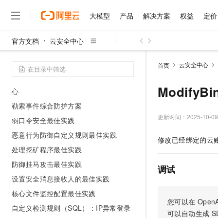
通过Terraform快速开通云安全中心
大模型
产品
解决方案
权益
定价
AK和账密防泄漏最佳实践
跨账号批量扫描应急漏洞
官方文档
云安全中心
漏洞修复最佳实践
大模型
产品
解决方案
权益
定价
云市场
伙伴
服务
了解阿里云
精选产品
精选解决方案
普惠上云
产品定价
精选商城
成为销售伙伴
售前咨询
为什么选择阿里云
千问AI平台
Linux系统木马查杀
云安全中心
首页
了解云产品的定价详情
大模型服务平台百炼
睿译宝，AI翻译排版一
普惠上云 官方力荐
分销伙伴
在线服务
网站建设
什么是云计算
大
IDC服务器通过Proxy集群接入云安全中
大模型服务与应用平台
上传文档即自动完成翻译和
云服务器38元/年起，超
Modify
心
咨询伙伴
多端小程序
技术领先
云上成本管理
售后服务
千问大模型
GLM-5.2：长任务时代
官方推荐返现计划
勒索事件综合防护方案
大模型
大模型
精选产品
精选解决方案
Salesforce 国际版订阅
稳定可靠
管理和优化成本
多元化、高性能、安全可靠
推荐新用户得奖励，单订单
更新时间：
2025-10-09
销售伙伴合作计划
弱口令安全最佳实践
自助服务
友盟天域
安全合规
人工智能与机器学习
AI
文本生成
恶意行为防御自定义规则最佳实践
无影云电脑
Hermes Agent，打造
云工开物
修改已经绑定的云
无影生态合作计划
在线服务
观测云
分析师报告
随时随地安全接入的云上超
自主进化，持久记忆，越用
高校专属算力普惠，学生认
计算
互联网应用开发
处理挖矿程序最佳实践
Qwen3.8-Max
HOT
Salesforce On Alibaba C
工单服务
智能体时代全能旗舰模型
Tuya 物联网平台阿里云
研究报告与白皮书
防御挂马攻击最佳实践
云解析DNS
快速拥有专属 OpenClaw
Consulting Partner 合
调试
大数据
容器
免费试用
短信专区
设置安全消息接收人的最佳实践
蓝凌 OA
Qwen3.7-Plus
AI 大模型销售与服务生
现代化应用
存储
天池大赛
能看、能想、能动手的多模
核心文件监控配置最佳实践
云原生大数据计算服务 Max
解决方案免费试用 新老
电子合同
您可以在
OpenA
面向分析的企业级SaaS模
最高领取价值200元试用
安全
自定义检测规则（SQL）：IP异常登录
网络与CDN
AI 算法大赛
Qwen3-VL-Plus
可以自动生成
S
畅捷通