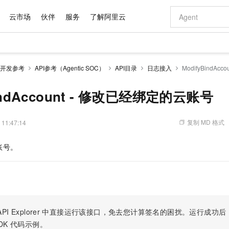
云市场
伙伴
服务
了解阿里云
AI 特惠
数据与 API
成为产品伙伴
企业增值服务
最佳实践
价格计算器
AI 场景体
基础软件
产品伙伴合
阿里云认证
市场活动
配置报价
大模型
开发参考
API参考（Agentic SOC）
API目录
日志接入
ModifyBindA
自助选配和估算价格
步到位
域名与网站
智启 AI 普惠权益
产品生态集成认证中心
企业支持计划
云上春晚
Qwen Audio：打造专属 AI 语音助手
千问官方 MaaS 平台，为开发者和 Agent 而生，新用户赠送 1 亿 + tokens 额度
云服务器 EC
一句话生成原生
AI Coding
阿里云Maa
2026 阿里云
为企业打
数据集
Windows
大模型认证
模型
NEW
NEW
格式还原
值低价云产品抢先购
提供智能易用的域名与建站服务
至高享 1亿+免费 tokens，加速 Al 应用落地
Qwen-Audio-3.0-Realtime 端到端实时语音角色扮演
安全可靠、弹
输入一句话想法,
智能编程，一键
BindAccount - 修改已经绑定的云账号
产品生态伙伴
专家技术服务
云上奥运之旅
弹性计算合作
阿里云中企出
手机三要素
宝塔 Linux
全部认证
价格优势
开源旗舰模型
对象存储 OSS
即刻拥有 DeepSeek-V4-Pro
阿里云 OPC 创新助力计划
云数据库 RD
一键部署幻兽
AI 电商营销
产品生态伙伴工作台
企业增值服务台
云栖战略参考
云存储合作计
云栖大会
身份实名认证
CentOS
训练营
推动算力普惠，释放技术红利
的大模型服务
最高返9万
真正可用的 1M 上下文,一次完成代码全链路开发
轻松解锁专属 DeepSeek-V4-Pro
至高百万元 Token 补贴，加速一人公司成长
稳定、安全、高性价比、高性能的云存储服务
一键购买专属
从图文生成到
复制 MD 格式
 11:47:14
云上的中国
数据库合作计
活动全景
短信
Docker
图片和
自进化智能体
人工智能平台 PAI
5 分钟轻松部署专属 QwenPaw
Token Plan 模型订阅计划
Qoder
高效搭建 AI
AI 广告创作
企业成长
大模型
NEW
HOT
信息公告
账号。
看见新力量
云网络合作计
OCR 文字识别
JAVA
级电脑
越聪明
证享300元代金券
一站式AI开发、训练和推理服务
Qwen3.8-Max 首发尝鲜，限时加量 10 倍，夜间低至2折
从聊天伙伴进化为能主动干活的本地数字员工
面向真实软件
图文、视频一
Kimi-K3
HappyHors
NEW
魔搭 Mode
loud
服务实践
官网公告
Kimi 最新旗舰模型，长程编程与推理利器
让文字生成流
金融模力时刻
Salesforce O
版
发票查验
全能环境
Qoder CN
Claude Code + GStack 打造工程团队
千问办公，限时限量积分加倍
云原生数据库 P
低代码高效构
AI 建站
NEW
作计划
计划
创新中心
魔搭 ModelSc
健康状态
让AI从“聊天伙伴”进化为能干活的“数字员工”
覆盖公网/内网、递归/权威、移动APP等全场景解析服务
安装技能 GStack，拥有专属 AI 工程团队
你的AI工作搭子，覆盖日常办公高频场景
基于千问大模型等，支持代码智能生成、研发智能问答
0 代码专业建
客户案例
天气预报查询
操作系统
Deepseek-v4-pro
HappyHors
态合作计划
态智能体模型
旗舰 MoE 大模型，百万上下文与顶尖推理能力
图生视频，流
Compute
同享
容器服务 Kubernetes 版 ACK
万小智 AI 建站低至 15元/月
云防火墙
AI 短剧/漫剧
快递物流查询
WordPress
成为服务伙
高校合作
PI Explorer
中直接运行该接口，免去您计算签名的困扰。运行成功后，OpenA
式云数据仓库
点，立即开启云上创新
提供一站式管理容器应用的 K8s 服务
送.CN域名，送备案服务码
云原生的云上
AI助力短剧
GLM-5.2
Wan2.7-T
DK
代码示例。
Ubuntu