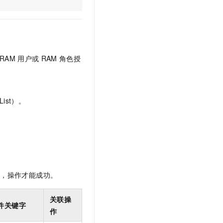
文戏情感细腻自然，动作戏激烈拳拳到肉，实现更强表演能力
支持中英文自由切换，具备更强的噪声鲁棒性
云聚AI 严选权益
SSL 证书
，一键激活高效办公新体验
精选AI产品，从模型到应用全链提效
堡垒机
AI 用量加速计划
应用
防火墙
、识别商机，让客服更高效、服务更出色。
新老同享，达量后返
RAM
用户或
RAM
角色授
千问办公
主机安全
NEW
的智能体编程平台
一站式AI生产力平台
AI 应用及服务市场
伶鹊
ist）。
企业级人与Agent协作平台，接入和调度多个数字员工
智能客服平台，对话机器人、对话分析、智能外呼
AI 应用
大模型服务平台百炼 - 全妙
大模型
应用创作平台
多模态内容创作工具，已接入 DeepSeek
自然语言处理
数据标注
限，操作才能成功。
机器学习
息提取
与 AI 智能体进行实时音视频通话
关联操
件关键字
从文本、图片、视频中提取结构化的属性信息
构建支持视频理解的 AI 音视频实时通话应用
作