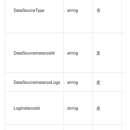
DataSourceType
string
否
数
体
DataSourceInstanceId
string
是
用
De
获
数
DataSourceInstanceLogs
string
是
式
日
参
LogInstanceId
string
是
Li
志