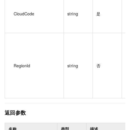
多
CloudCode
string
是
威
地
域
值
RegionId
string
否
返回参数
名称
类型
描述