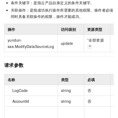
条件关键字：是指云产品自身定义的条件关键字。
关联操作：是指成功执行操作所需要的其他权限。操作者必须
同时具备关联操作的权限，操作才能成功。
操作
访问级别
资源类型
条
yundun-
*
全部资源
update
无
sas:ModifyDataSourceLog
*
请求参数
名称
类型
必填
描
LogCode
string
否
日
AccountId
string
否
云
数