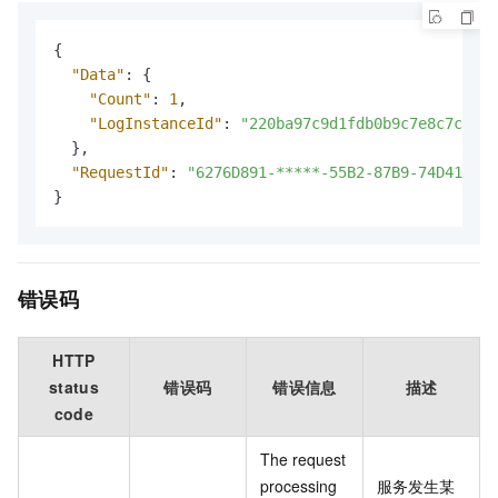
{
"Data"
:
{
"Count"
:
1
,
"LogInstanceId"
:
"220ba97c9d1fdb0b9c7e8c7ca328
}
,
"RequestId"
:
"6276D891-*****-55B2-87B9-74D413F7*
}
错误码
HTTP
status
错误码
错误信息
描述
code
The request
processing
服务发生某