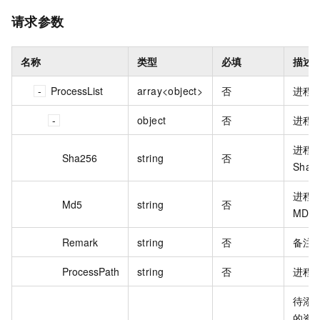
请求参数
名称
类型
必填
描述
ProcessList
array<object>
否
进程
object
否
进程
进程
Sha256
string
否
Sha2
进程
Md5
string
否
MD5
Remark
string
否
备注
ProcessPath
string
否
进程
待添
的资