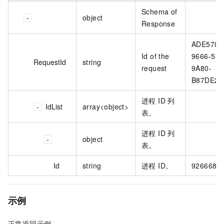
Schema of
object
Response
ADE5783
Id of the
9666-511
RequestId
string
request
9A80-
B87DE2E8
进程 ID 列
IdList
array<object>
表。
进程 ID 列
object
表。
Id
string
进程 ID。
9266688
示例
正常返回示例