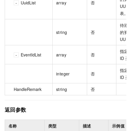
UuidList
array
否
UUID
表。
待添
string
否
的资
UUI
指定
EventIdList
array
否
ID 
指定
integer
否
ID 
HandleRemark
string
否
返回参数
名称
类型
描述
示例值